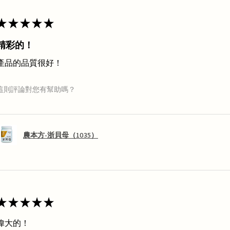
★
★
★
★
★
精彩的！
產品的品質很好！
這則評論對您有幫助嗎？
農本方-浙貝母（1035）
★
★
★
★
★
偉大的！