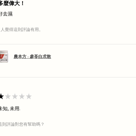
多麼偉大！
好去濕
1 人覺得這則評論有用。
農本方 - 參苓白朮散
★
★
★
★
★
未知, 未用.
這則評論對您有幫助嗎？