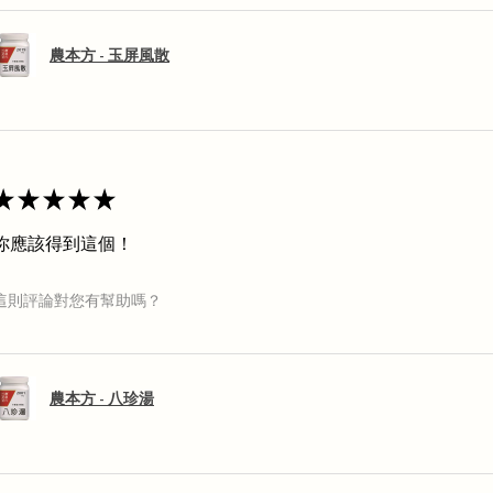
農本方 - 玉屏風散
★
★
★
★
★
你應該得到這個！
這則評論對您有幫助嗎？
農本方 - 八珍湯