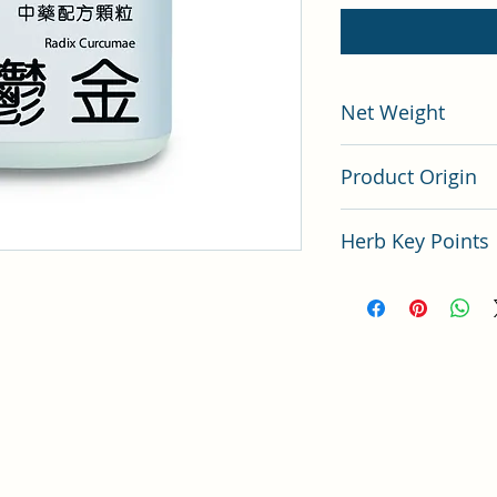
Net Weight
200 gram
Product Origin
China
Herb Key Points
中藥郁金使用要點分