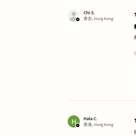
Chi S.
青衣, Hong Kong
Hala C.
香港, Hong Kong