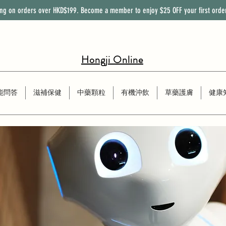
ing on orders over HKD$199. Become a member to enjoy
$25
OFF
your first orde
Hongji Online
能問答
滋補保健
中藥顆粒
有機沖飲
草藥護膚
健康