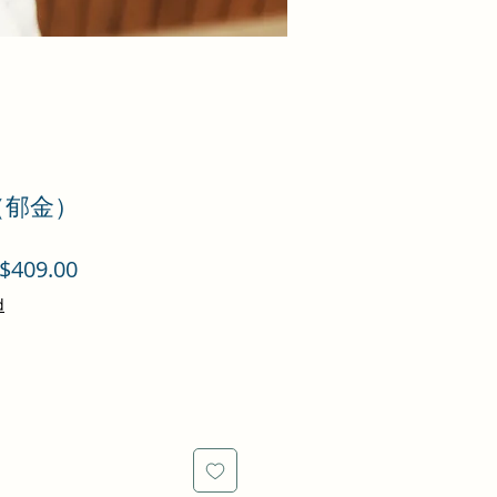
金（郁金）
促
$409.00
銷
d
價
格