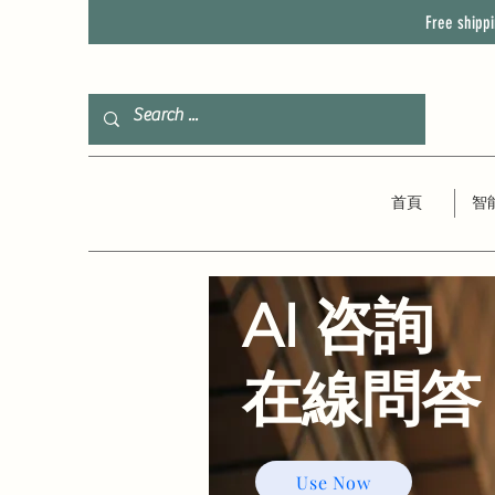
Free shipp
首頁
智
AI 咨詢
​在線問答
Use Now