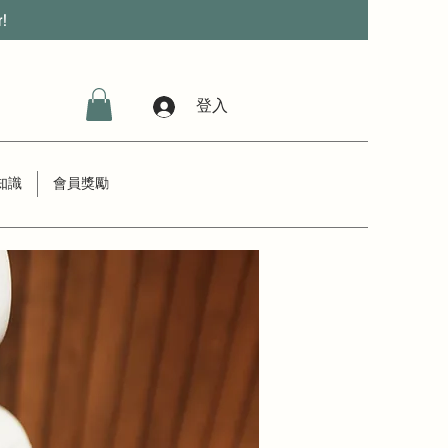
r!
登入
知識
會員獎勵