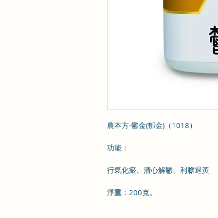
農本方-鬱金(郁金)（1018）
功能：
行氣化瘀、清心解鬱、利膽退黃
淨重：200克。