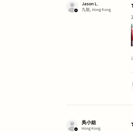
Jason L.
九龍, Hong Kong
吳小姐
Hong Kong