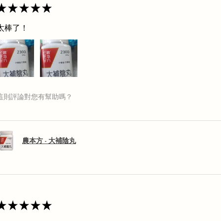
★
★
★
★
★
太棒了！
這則評論對您有幫助嗎？
農本方 - 大補陰丸
★
★
★
★
★