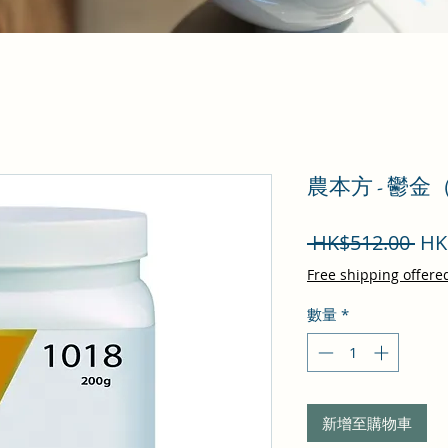
農本方 - 鬱
一
 HK$512.00 
HK
般
Free shipping offere
價
數量
*
格
新增至購物車