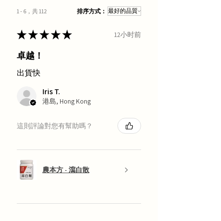
1 - 6，共 112
排序方式：
★
★
★
★
★
12小时前
卓越！
出貨快
Iris T.
港島, Hong Kong
這則評論對您有幫助嗎？
農本方 - 瀉白散