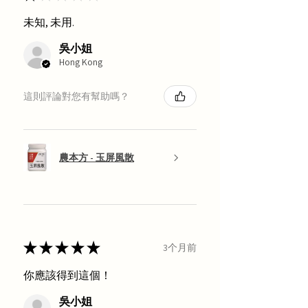
未知, 未用.
吳小姐
Hong Kong
這則評論對您有幫助嗎？
農本方 - 玉屏風散
★
★
★
★
★
3个月前
你應該得到這個！
吳小姐