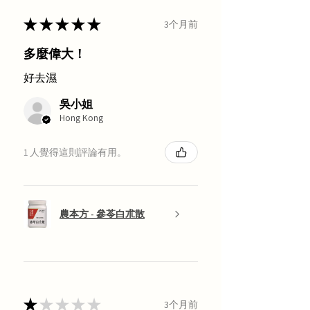
★
★
★
★
★
3个月前
多麼偉大！
好去濕
吳小姐
Hong Kong
1 人覺得這則評論有用。
農本方 - 參苓白朮散
★
★
★
★
★
3个月前