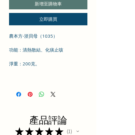
新增至購物車
立即購買
農本方-浙貝母（1035）
功能：清熱散結、化痰止咳
淨重：200克。
產品評論
★
★
★
★
★
1
1