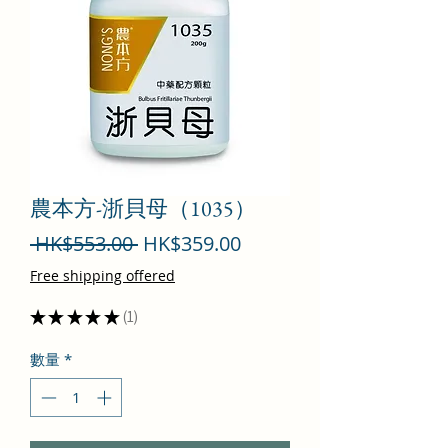
農本方-浙貝母（1035）
一
促
 HK$553.00 
HK$359.00
般
銷
Free shipping offered
價
價
★
★
★
★
★
1
1
格
格
數量
*