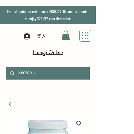
Free shipping on orders over HKD$199. Become a member
to enjoy
$25
OFF
your first order!
登入
Hongji Online