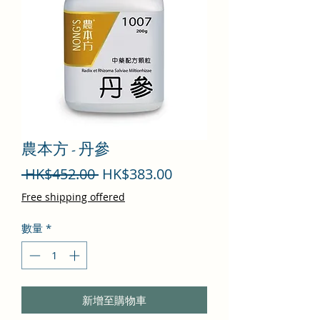
農本方 - 丹參
一
促
 HK$452.00 
HK$383.00
般
銷
Free shipping offered
價
價
數量
*
格
格
新增至購物車