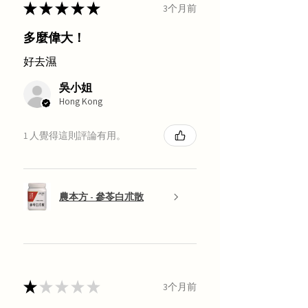
★
★
★
★
★
3个月前
多麼偉大！
好去濕
吳小姐
Hong Kong
1 人覺得這則評論有用。
農本方 - 參苓白朮散
★
★
★
★
★
3个月前