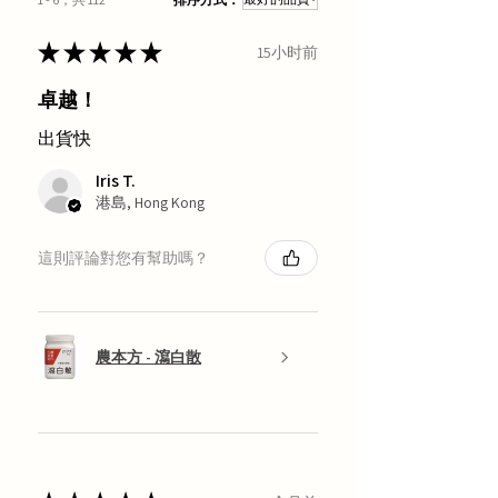
★
★
★
★
★
15小时前
卓越！
出貨快
Iris T.
港島, Hong Kong
這則評論對您有幫助嗎？
農本方 - 瀉白散