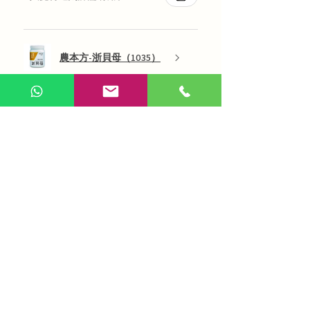
農本方-浙貝母（1035）
展示更多
AI 咨詢
Use Now
​在線問答