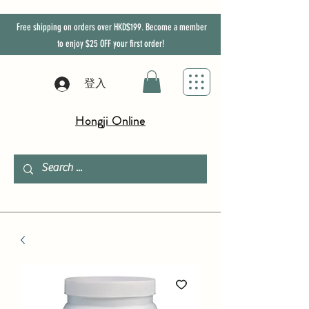
Free shipping on orders over HKD$199. Become a member
to enjoy
$25
OFF
your first order!
登入
Hongji Online