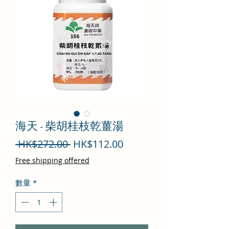
海天 - 柴胡桂枝乾薑湯
一
促
 HK$272.00 
HK$112.00
般
銷
Free shipping offered
價
價
數量
*
格
格