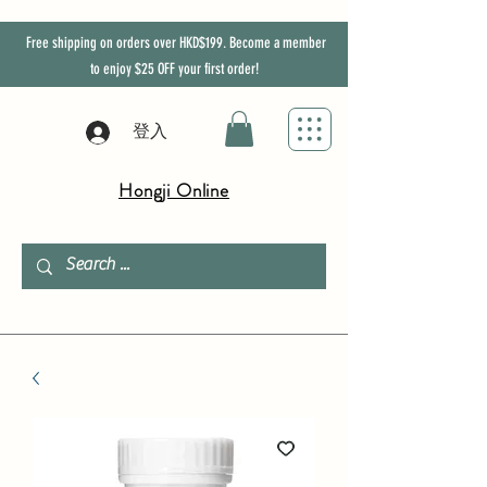
Free shipping on orders over HKD$199. Become a member
to enjoy
$25
OFF
your first order!
登入
Hongji Online