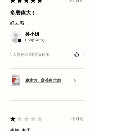
★
★
★
★
★
2个月前
多麼偉大！
好去濕
吳小姐
Hong Kong
1 人覺得這則評論有用。
農本方 - 參苓白朮散
★
★
★
★
★
2个月前
未知, 未用.