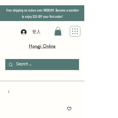
Free shipping on orders over HKD$199. Become a member
to enjoy
$25
OFF
your first order!
登入
Hongji Online