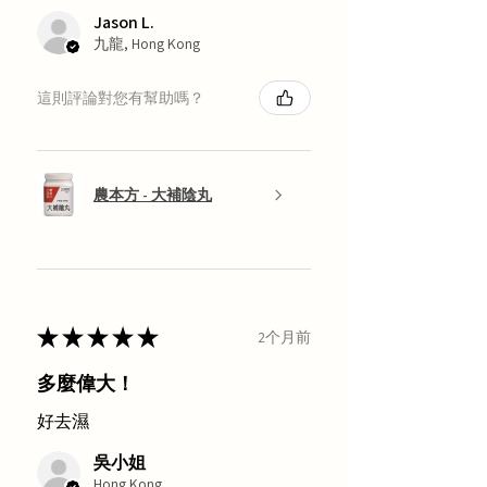
Jason L.
九龍, Hong Kong
這則評論對您有幫助嗎？
農本方 - 大補陰丸
★
★
★
★
★
2个月前
多麼偉大！
好去濕
吳小姐
Hong Kong