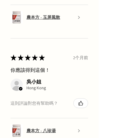
農本方 - 玉屏風散
★
★
★
★
★
2个月前
你應該得到這個！
吳小姐
Hong Kong
這則評論對您有幫助嗎？
農本方 - 八珍湯