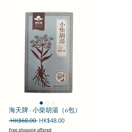
海天牌 - 小柴胡湯（6包）
一
促
 HK$68.00 
HK$48.00
般
銷
Free shipping offered