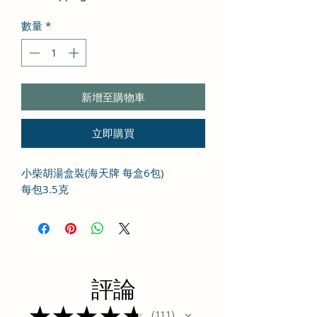
價
價
數量
*
格
格
新增至購物車
立即購買
小柴胡湯盒裝(海天牌 每盒6包)
每包3.5克
評論
★
★
★
★
★
111