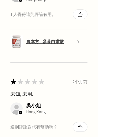
1 人覺得這則評論有用。
農本方 - 參苓白朮散
★
★
★
★
★
2个月前
未知, 未用.
吳小姐
Hong Kong
這則評論對您有幫助嗎？