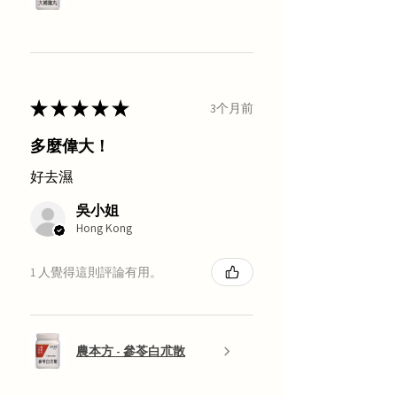
★
★
★
★
★
3个月前
多麼偉大！
好去濕
吳小姐
Hong Kong
1 人覺得這則評論有用。
農本方 - 參苓白朮散