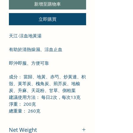
新增至購物車
立即購買
天江-涼血地黃湯
有助於清熱燥濕、涼血止血
即沖即服、方便可靠
成分： 當歸、地黃、赤芍、炒黃連、枳
殼、黃芩炭、槐角炭、荊芥炭、地榆
炭、升麻、天花粉、甘草、側柏葉
建議使用方法： 每日2次，每次13克
淨重： 200克
總重量： 260克
Net Weight