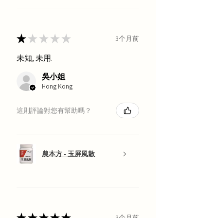
★
★
★
★
★
3个月前
未知, 未用.
吳小姐
Hong Kong
這則評論對您有幫助嗎？
農本方 - 玉屏風散
★
★
★
★
★
3个月前