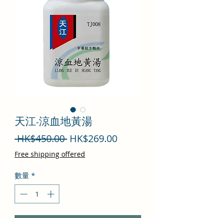
天江-涼血地黃湯
一
促
 HK$450.00 
HK$269.00
般
銷
Free shipping offered
價
價
數量
*
格
格