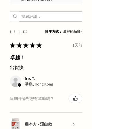
1 - 6，共 112
排序方式：
★
★
★
★
★
1天前
卓越！
出貨快
Iris T.
港島, Hong Kong
這則評論對您有幫助嗎？
農本方 - 瀉白散