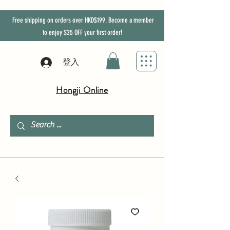
Free shipping on orders over HKD$199. Become a member
to enjoy
$25
OFF
your first order!
登入
Hongji Online