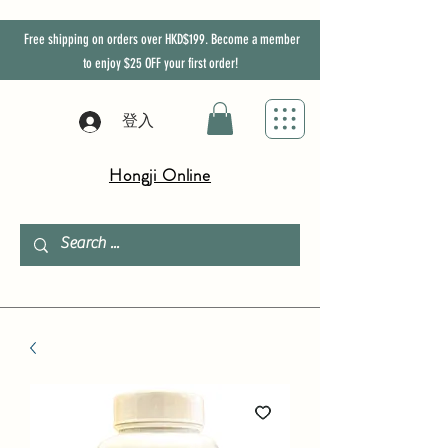
Free shipping on orders over HKD$199. Become a member
to enjoy
$25
OFF
your first order!
登入
Hongji Online