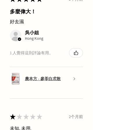
多麼偉大！
好去濕
吳小姐
Hong Kong
1 人覺得這則評論有用。
農本方 - 參苓白朮散
★
★
★
★
★
2个月前
未知, 未用.