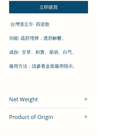
立即購買
台灣漢立方- 四逆散
功能
:
疏肝理脾
，透邪解鬱
。
成份
:
甘草、枳實
、
柴胡
、白芍
。
服用方法：
請參看盒面服用指示。
Net Weight
200 gram
Product of Origin
Tai Wan