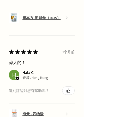
農本方-浙貝母（1035）
★
★
★
★
★
3个月前
偉大的！
Hala C.
香港, Hong Kong
這則評論對您有幫助嗎？
海天 - 四物湯