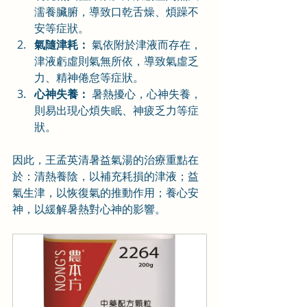
濡養臟腑，導致口乾舌燥、煩躁不
安等症狀。
氣隨津耗：
 氣依附於津液而存在，
津液虧虛則氣無所依，導致氣虛乏
力、精神倦怠等症狀。
心神失養：
 暑熱擾心，心神失養，
則易出現心煩失眠、神疲乏力等症
狀。
因此，王孟英清暑益氣湯的治療重點在
於：清熱養陰，以補充耗損的津液；益
氣生津，以恢復氣的推動作用；養心安
神，以緩解暑熱對心神的影響。