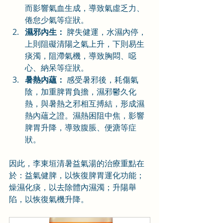
而影響氣血生成，導致氣虛乏力、
倦怠少氣等症狀。
濕邪內生：
 脾失健運，水濕內停，
上則阻礙清陽之氣上升，下則易生
痰濁，阻滯氣機，導致胸悶、噁
心、納呆等症狀。
暑熱內蘊：
 感受暑邪後，耗傷氣
陰，加重脾胃負擔，濕邪鬱久化
熱，與暑熱之邪相互搏結，形成濕
熱內蘊之證。濕熱困阻中焦，影響
脾胃升降，導致腹脹、便溏等症
狀。
因此，李東垣清暑益氣湯的治療重點在
於：益氣健脾，以恢復脾胃運化功能；
燥濕化痰，以去除體內濕濁；升陽舉
陷，以恢復氣機升降。