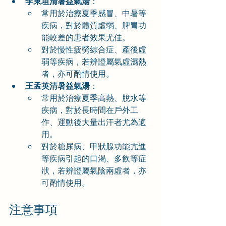
李東垣清暑益氣湯
：
常用於治療夏季感冒、中暑等
疾病，對於體質虛弱、脾胃功
能較差的患者效果尤佳。
對於慢性疲勞綜合症、產後虛
弱等疾病，若辨證屬氣虛濕熱
者，亦可酌情使用。
王孟英清暑益氣湯
：
常用於治療夏季高熱、脫水等
疾病，對於長時間在戶外工
作、運動後大量出汗者尤為適
用。
對於糖尿病、甲狀腺功能亢進
等疾病引起的口渴、多飲等症
狀，若辨證屬氣陰兩虛者，亦
可酌情使用。
注意事項