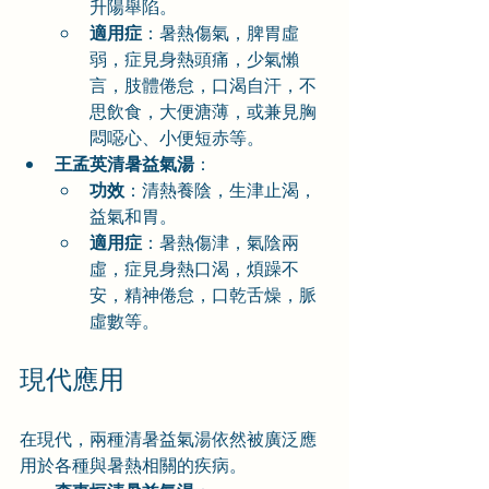
升陽舉陷。
適用症
：暑熱傷氣，脾胃虛
弱，症見身熱頭痛，少氣懶
言，肢體倦怠，口渴自汗，不
思飲食，大便溏薄，或兼見胸
悶噁心、小便短赤等。
王孟英清暑益氣湯
：
功效
：清熱養陰，生津止渴，
益氣和胃。
適用症
：暑熱傷津，氣陰兩
虛，症見身熱口渴，煩躁不
安，精神倦怠，口乾舌燥，脈
虛數等。
現代應用
在現代，兩種清暑益氣湯依然被廣泛應
用於各種與暑熱相關的疾病。