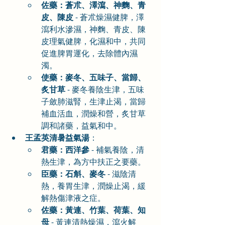
佐藥：蒼朮、澤瀉、神麴、青
皮、陳皮
 - 蒼朮燥濕健脾，澤
瀉利水滲濕，神麴、青皮、陳
皮理氣健脾，化濕和中，共同
促進脾胃運化，去除體內濕
濁。
使藥：麥冬、五味子、當歸、
炙甘草
 - 麥冬養陰生津，五味
子斂肺滋腎，生津止渴，當歸
補血活血，潤燥和營，炙甘草
調和諸藥，益氣和中。
王孟英清暑益氣湯
：
君藥：西洋參
 - 補氣養陰，清
熱生津，為方中扶正之要藥。
臣藥：石斛、麥冬
 - 滋陰清
熱，養胃生津，潤燥止渴，緩
解熱傷津液之症。
佐藥：黃連、竹葉、荷葉、知
母
 - 黃連清熱燥濕，瀉火解