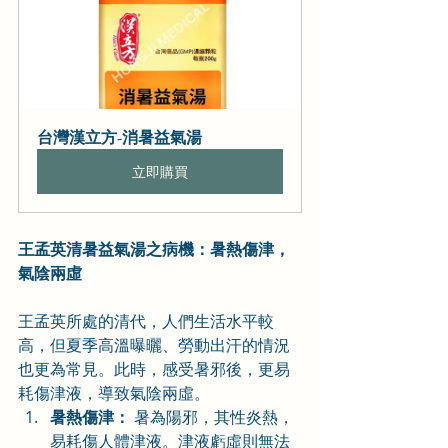
台灣漢立方-消暑益氣湯
立即購買
王孟英清暑益氣湯之病機：暑熱傷津，
氣陰兩虛
王孟英所處的清代，人們生活水平較
高，但夏季高溫曝曬、勞動出汗的情況
也更為常見。此時，感受暑邪後，更易
耗傷津液，導致氣陰兩虛。
暑熱傷津：
 暑為陽邪，其性炎熱，
易耗傷人體津液。津液虧虛則無法