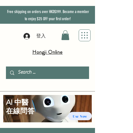
Free shipping on orders over HKD$199. Become a member
to enjoy
$25
OFF
your first order!
登入
Hongji Online
AI 中醫
​在線問答
Use Now