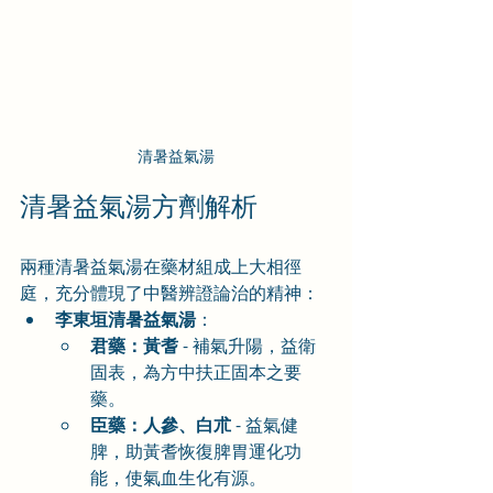
清暑益氣湯
清暑益氣湯方劑解析
兩種清暑益氣湯在藥材組成上大相徑
庭，充分體現了中醫辨證論治的精神：
李東垣清暑益氣湯
：
君藥：黃耆
 - 補氣升陽，益衛
固表，為方中扶正固本之要
藥。
臣藥：人參、白朮
 - 益氣健
脾，助黃耆恢復脾胃運化功
能，使氣血生化有源。