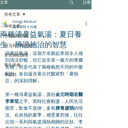
文章
註冊
所有文章
Hongji Medical
所有文章
讀畢需時 4 分鐘
兩種清暑益氣湯：夏日養
中醫基礎理論
生，辨證施治的智慧
經方與方劑詳解
清暑益氣湯，這個方名聽起來就令人感
常見病症調理
到清涼舒暢，但它並非單一藥方的專屬
養生保健
名稱，而是代表了兩種截然不同的中藥
配方，各自蘊含著古代醫家對「暑熱
中藥材
症」的深刻理解。
第一種清暑益氣湯，源自
金元時期名醫
李東垣
之手。當時社會動盪，人民生活
困苦，飲食不規律，多有
脾胃虛弱
的情
況。在炎熱的夏季，感受暑邪後，往往
出現一系列與氣虛濕熱相關的症狀。李