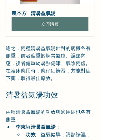
農本方 - 清暑益氣湯
立即購買
總之，兩種清暑益氣湯針對的病機各有
側重，前者偏重於脾胃氣虛、濕熱內
蘊，後者偏重於暑熱傷津、氣陰兩虛。
在臨床應用時，應仔細辨證，方能對症
下藥，取得最佳療效。
清暑益氣湯功效
兩種清暑益氣湯的功效與適用症也各有
側重：
李東垣清暑益氣湯
：
功效
：益氣健脾，清熱祛濕，