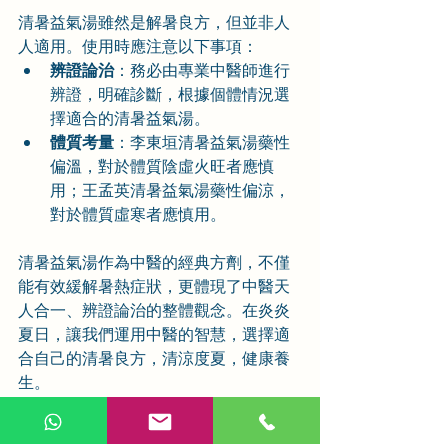
清暑益氣湯雖然是解暑良方，但並非人
人適用。使用時應注意以下事項：
辨證論治
：務必由專業中醫師進行
辨證，明確診斷，根據個體情況選
擇適合的清暑益氣湯。
體質考量
：李東垣清暑益氣湯藥性
偏溫，對於體質陰虛火旺者應慎
用；王孟英清暑益氣湯藥性偏涼，
對於體質虛寒者應慎用。
清暑益氣湯作為中醫的經典方劑，不僅
能有效緩解暑熱症狀，更體現了中醫天
人合一、辨證論治的整體觀念。在炎炎
夏日，讓我們運用中醫的智慧，選擇適
合自己的清暑良方，清涼度夏，健康養
生。
經方與方劑詳解