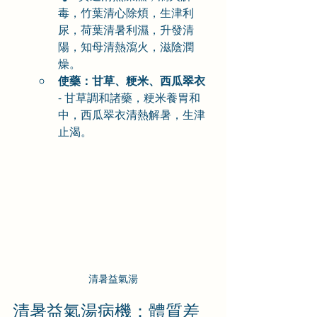
毒，竹葉清心除煩，生津利
尿，荷葉清暑利濕，升發清
陽，知母清熱瀉火，滋陰潤
燥。
使藥：甘草、粳米、西瓜翠衣
- 甘草調和諸藥，粳米養胃和
中，西瓜翠衣清熱解暑，生津
止渴。
清暑益氣湯
清暑益氣湯病機：體質差