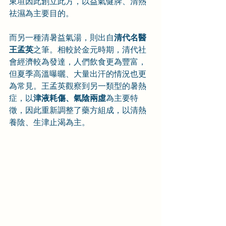
東垣因此創立此方，以益氣健脾、清熱
祛濕為主要目的。
而另一種清暑益氣湯，則出自
清代名醫
王孟英
之筆。相較於金元時期，清代社
會經濟較為發達，人們飲食更為豐富，
但夏季高溫曝曬、大量出汗的情況也更
為常見。王孟英觀察到另一類型的暑熱
症，以
津液耗傷、氣陰兩虛
為主要特
徵，因此重新調整了藥方組成，以清熱
養陰、生津止渴為主。