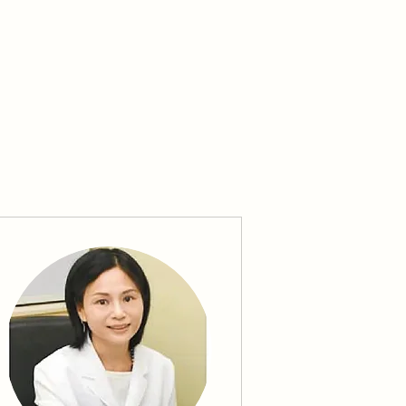
古法製純露及面膜粉
包括有機馬齒莧、紫蘇、當歸、黃芪等純露