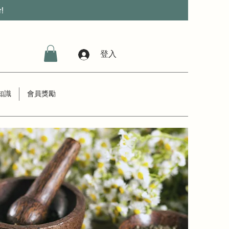
r!
登入
知識
會員獎勵