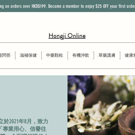
ing on orders over HKD$199. Become a member to enjoy
$25
OFF
your first orde
Hongji Online
能問答
滋補保健
中藥顆粒
有機沖飲
草藥護膚
健康
們
p）成立於2021年8月，致力
「專業用心、信譽往