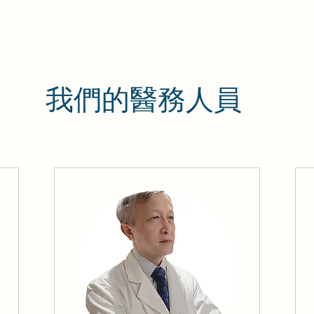
天然營養補充劑
納豆紅麴、野生雲芝、蟲草菌絲體、等天然萃取補充劑
我們的醫務人員