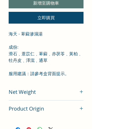
新增至購物車
立即購買
海天 - 萆薢滲濕湯
成份
:
滑石
﹑薏苡仁
﹑萆薢
﹑赤茯苓
﹑黃柏
﹑
牡丹皮
﹑澤瀉
﹑通草
服用建議：請參考盒背面提示。
Net Weight
100 gram
Product Origin
China