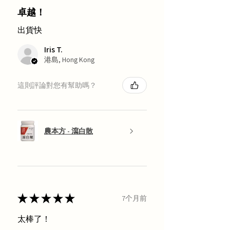
卓越！
出貨快
Iris T.
港島, Hong Kong
這則評論對您有幫助嗎？
農本方 - 瀉白散
★
★
★
★
★
7个月前
太棒了！