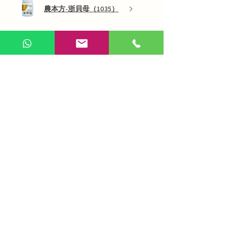
農本方-浙貝母（1035）
展示更多
AI 咨詢
Use Now
​在線問答