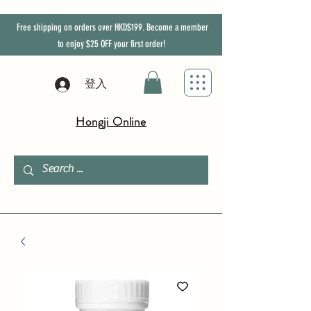
Free shipping on orders over HKD$199. Become a member
to enjoy
$25
OFF
your first order!
登入
Hongji Online