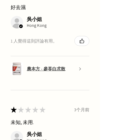
好去濕
吳小姐
Hong Kong
1 人覺得這則評論有用。
農本方 - 參苓白朮散
★
★
★
★
★
3个月前
未知, 未用.
吳小姐