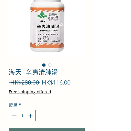
海天 - 辛夷清肺湯
一
促
 HK$280.00 
HK$116.00
般
銷
Free shipping offered
價
價
數量
*
格
格