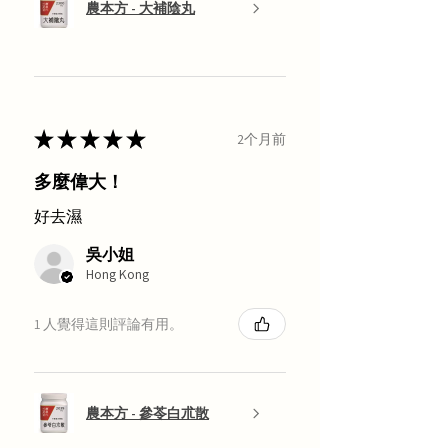
農本方 - 大補陰丸
★
★
★
★
★
2个月前
多麼偉大！
好去濕
吳小姐
Hong Kong
1 人覺得這則評論有用。
農本方 - 參苓白朮散