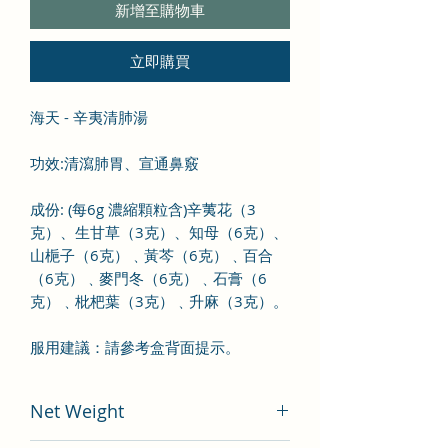
新增至購物車
立即購買
海天 - 辛夷清肺湯
功效:清瀉肺胃、宣通鼻竅
成份: (每6g 濃縮顆粒含)辛荑花（3
克）、生甘草（3克）、知母（6克）、
山梔子（6克）﹑黃芩（6克）﹑百合
（6克）﹑麥門冬（6克）﹑石膏（6
克）﹑枇杷葉（3克）﹑升麻（3克）。
服用建議：請參考盒背面提示。
Net Weight