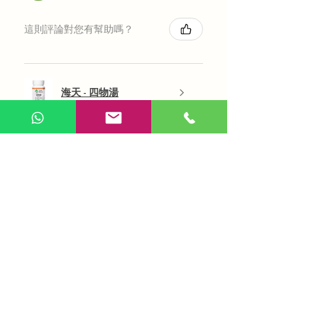
這則評論對您有幫助嗎？
海天 - 四物湯
展示更多
AI 咨詢
Use Now
​在線問答