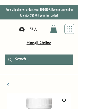
Free shipping on orders over HKD$199. Become a member
to enjoy
$25
OFF
your first order!
登入
Hongji Online