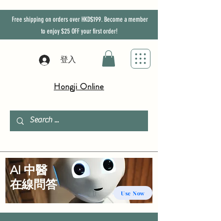
Free shipping on orders over HKD$199. Become a member
to enjoy
$25
OFF
your first order!
登入
Hongji Online
AI 中醫
​在線問答
Use Now