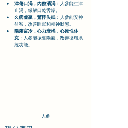
津傷口渴，內熱消渴
：人參能生津
止渴，緩解口乾舌燥。
久病虛贏，驚悸失眠
：人參能安神
益智，改善睡眠和精神狀態。
陽痿宮冷，心力衰竭，心原性休
克
：人參能振奮陽氣，改善循環系
統功能。
人參