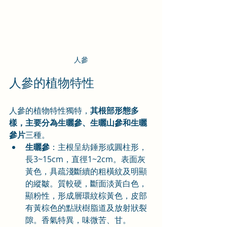
人參
人參的植物特性
人參的植物特性獨特，
其根部形態多
樣，主要分為生曬參、生曬山參和生曬
參片
三種。
生曬參
：主根呈紡錘形或圓柱形，
長3~15cm，直徑1~2cm。表面灰
黃色，具疏淺斷續的粗橫紋及明顯
的縱皺。質較硬，斷面淡黃白色，
顯粉性，形成層環紋棕黃色，皮部
有黃棕色的點狀樹脂道及放射狀裂
隙。香氣特異，味微苦、甘。