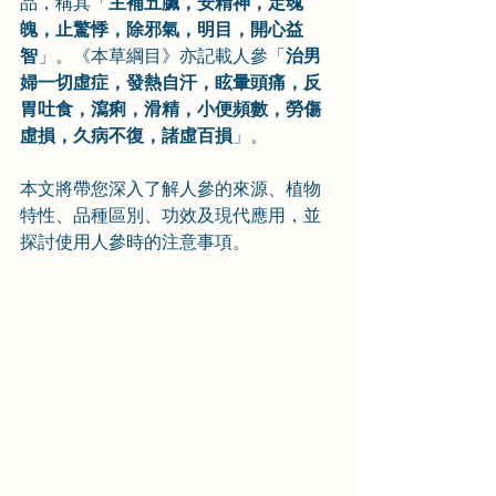
品，稱其「
主補五臟，安精神，定魂
魄，止驚悸，除邪氣，明目，開心益
智
」。《本草綱目》亦記載人參「
治男
婦一切虛症，發熱自汗，眩暈頭痛，反
胃吐食，瀉痢，滑精，小便頻數，勞傷
虛損，久病不復，諸虛百損
」。
本文將帶您深入了解人參的來源、植物
特性、品種區別、功效及現代應用，並
探討使用人參時的注意事項。