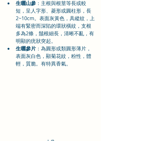
生曬山參
：主根與根莖等長或較
短，呈人字形、菱形或圓柱形，長
2~10cm。表面灰黃色，具縱紋，上
端有緊密而深陷的環狀橫紋，支根
多為2條，鬚根細長，清晰不亂，有
明顯的疣狀突起。
生曬參片
：為圓形或類圓形薄片，
表面灰白色，顯菊花紋，粉性，體
輕，質脆。有特異香氣。