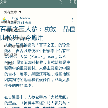
文章
註冊
所有文章
Hongji Medical
所有文章
讀畢需時 3 分鐘
百草之王人參：功效、品種
中醫基礎理論
比較與古今應用
經方與方劑詳解
人參，這種被譽為「百草之王」的珍貴
常見病症調理
藥材，自古以來便在中醫藥學中佔有重
養生保健
要地位。人參（Panax ginseng C. A. 
Mey.）屬於五加科植物，其乾燥根是中
中藥材
醫藥中的重要藥材。人參主要產於中國
的吉林、遼寧、黑龍江等地，這些地區
因其獨特的地理和氣候條件，成為人參
生長的理想環境。
在古醫書中，人參被譽為「大補元氣」
的聖品。《神農本草經》將人參列為上