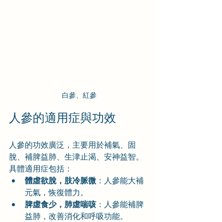
白參、紅參
人參的適用症與功效
人參的功效廣泛，主要用於補氣、固
脫、補脾益肺、生津止渴、安神益智。
具體適用症包括：
體虛欲脫，肢冷脈微
：人參能大補
元氣，恢復體力。
脾虛食少，肺虛喘咳
：人參能補脾
益肺，改善消化和呼吸功能。