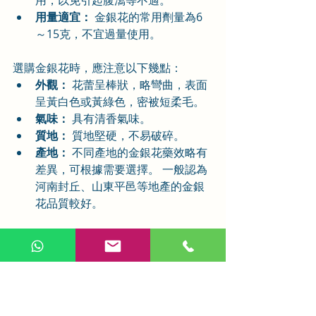
用量適宜：
 金銀花的常用劑量為6
～15克，不宜過量使用。
選購金銀花時，應注意以下幾點：
外觀：
 花蕾呈棒狀，略彎曲，表面
呈黃白色或黃綠色，密被短柔毛。
氣味：
 具有清香氣味。
質地：
 質地堅硬，不易破碎。
產地：
 不同產地的金銀花藥效略有
差異，可根據需要選擇。 一般認為
河南封丘、山東平邑等地產的金銀
花品質較好。
金銀花作為一味重要的清熱解毒中藥，
在治療各種感染性疾病方面具有獨特的
優勢。 通過深入了解其藥性、功效、應
用和注意事項，我們可以更好地利用這
味藥材，為我們的健康保駕護航。 然