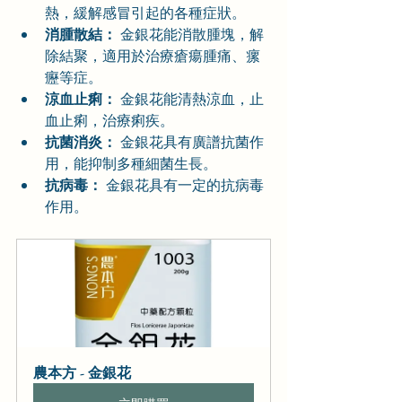
熱，緩解感冒引起的各種症狀。
消腫散結：
 金銀花能消散腫塊，解
除結聚，適用於治療瘡瘍腫痛、瘰
癧等症。
涼血止痢：
 金銀花能清熱涼血，止
血止痢，治療痢疾。
抗菌消炎：
 金銀花具有廣譜抗菌作
用，能抑制多種細菌生長。
抗病毒：
 金銀花具有一定的抗病毒
作用。
農本方 - 金銀花