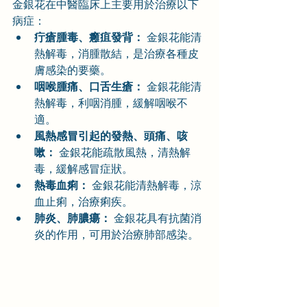
金銀花在中醫臨床上主要用於治療以下
病症：
疔瘡腫毒、癰疽發背：
 金銀花能清
熱解毒，消腫散結，是治療各種皮
膚感染的要藥。
咽喉腫痛、口舌生瘡：
 金銀花能清
熱解毒，利咽消腫，緩解咽喉不
適。
風熱感冒引起的發熱、頭痛、咳
嗽：
 金銀花能疏散風熱，清熱解
毒，緩解感冒症狀。
熱毒血痢：
 金銀花能清熱解毒，涼
血止痢，治療痢疾。
肺炎、肺膿瘍：
 金銀花具有抗菌消
炎的作用，可用於治療肺部感染。