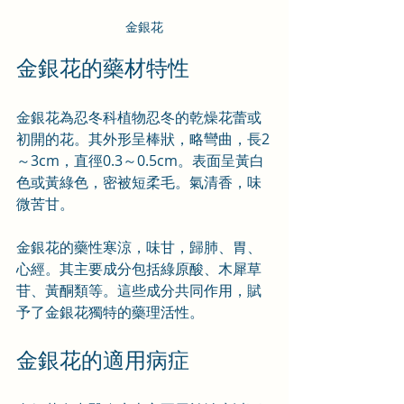
金銀花
金銀花的藥材特性
金銀花為忍冬科植物忍冬的乾燥花蕾或
初開的花。其外形呈棒狀，略彎曲，長2
～3cm，直徑0.3～0.5cm。表面呈黃白
色或黃綠色，密被短柔毛。氣清香，味
微苦甘。
金銀花的藥性寒涼，味甘，歸肺、胃、
心經。其主要成分包括綠原酸、木犀草
苷、黃酮類等。這些成分共同作用，賦
予了金銀花獨特的藥理活性。
金銀花的適用病症