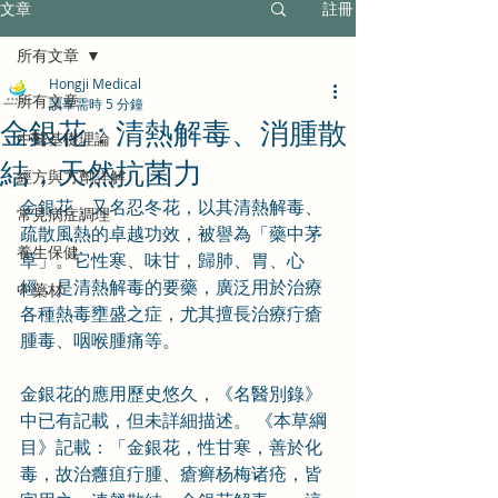
文章
註冊
所有文章
Hongji Medical
所有文章
讀畢需時 5 分鐘
金銀花：清熱解毒、消腫散
中醫基礎理論
結，天然抗菌力
經方與方劑詳解
金銀花，又名忍冬花，以其清熱解毒、
常見病症調理
疏散風熱的卓越功效，被譽為「藥中茅
養生保健
草」。它性寒、味甘，歸肺、胃、心
經，是清熱解毒的要藥，廣泛用於治療
中藥材
各種熱毒壅盛之症，尤其擅長治療疔瘡
腫毒、咽喉腫痛等。
金銀花的應用歷史悠久，《名醫別錄》
中已有記載，但未詳細描述。 《本草綱
目》記載：「金銀花，性甘寒，善於化
毒，故治癰疽疔腫、瘡癣杨梅诸疮，皆