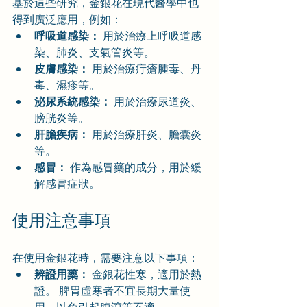
基於這些研究，金銀花在現代醫學中也
得到廣泛應用，例如：
呼吸道感染：
 用於治療上呼吸道感
染、肺炎、支氣管炎等。
皮膚感染：
 用於治療疔瘡腫毒、丹
毒、濕疹等。
泌尿系統感染：
 用於治療尿道炎、
膀胱炎等。
肝膽疾病：
 用於治療肝炎、膽囊炎
等。
感冒：
 作為感冒藥的成分，用於緩
解感冒症狀。
使用注意事項
在使用金銀花時，需要注意以下事項：
辨證用藥：
 金銀花性寒，適用於熱
證。 脾胃虛寒者不宜長期大量使
用，以免引起腹瀉等不適。