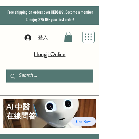
Free shipping on orders over HKD$199. Become a member
to enjoy
$25
OFF
your first order!
登入
Hongji Online
AI 中醫
​在線問答
Use Now