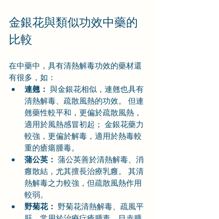
金銀花與類似功效中藥的
比較
在中藥中，具有清熱解毒功效的藥材還
有很多，如：
連翹：
 與金銀花相似，連翹也具有
清熱解毒、疏散風熱的功效。 但連
翹藥性較平和，更偏於疏散風熱，
適用於風熱感冒初起； 金銀花藥力
較強，更偏於解毒，適用於熱毒較
重的瘡瘍腫毒。
蒲公英：
 蒲公英善於清熱解毒、消
癰散結，尤其擅長治療乳癰。 其清
熱解毒之力較強，但疏散風熱作用
較弱。
野菊花：
 野菊花清熱解毒、疏風平
肝，常用於治療疔瘡腫毒、目赤腫