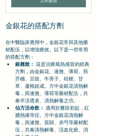
立即購買
金銀花的搭配方劑
在中醫臨床應用中，金銀花常與其他藥
材配伍，以增強療效。以下是一些常用
的搭配方劑：
銀翹散：
 這是治療風熱感冒的經典
方劑，由金銀花、連翹、薄荷、荊
芥穗、豆豉、牛蒡子、桔梗、甘
草、蘆根組成。方中金銀花清熱解
毒，與連翹、薄荷等藥材配伍，共
奏辛涼透表、清熱解毒之功。
仙方活命飲：
 適用於癰疽初起，紅
腫熱痛等症。方中金銀花清熱解
毒，與連翹、當歸、赤芍等藥材配
伍，共奏清熱解毒、活血化瘀、消