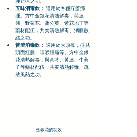
腫止痛之功。
五味消毒飲：
 適用於各種疔瘡癤
腫。方中金銀花清熱解毒，與連
翹、野菊花、蒲公英、紫花地丁等
藥材配伍，共奏清熱解毒、消腫散
結之功。
普濟消毒飲：
 適用於大頭瘟，症見
頭面紅腫、咽喉腫痛等。方中金銀
花清熱解毒，與黃芩、黃連、牛蒡
子等藥材配伍，共奏清熱解毒、疏
散風熱之功。
金銀花的功效