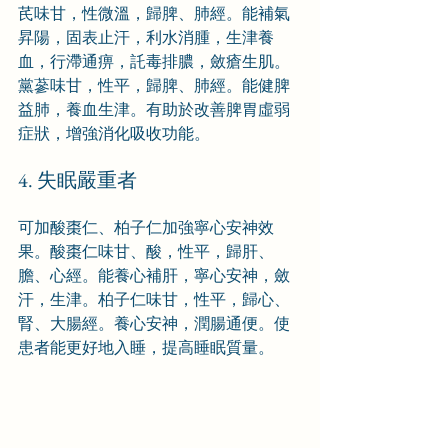
芪味甘，性微溫，歸脾、肺經。能補氣
昇陽，固表止汗，利水消腫，生津養
血，行滯通痹，託毒排膿，斂瘡生肌。
黨蔘味甘，性平，歸脾、肺經。能健脾
益肺，養血生津。有助於改善脾胃虛弱
症狀，增強消化吸收功能。
4. 失眠嚴重者
可加酸棗仁、柏子仁加強寧心安神效
果。酸棗仁味甘、酸，性平，歸肝、
膽、心經。能養心補肝，寧心安神，斂
汗，生津。柏子仁味甘，性平，歸心、
腎、大腸經。養心安神，潤腸通便。使
患者能更好地入睡，提高睡眠質量。