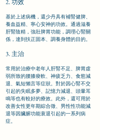
2. 功效
基於上述病機，還少丹具有補腎健脾、
養血益精、寧心安神的功效。通過滋養
肝腎陰精，強壯脾胃功能，調理心腎關
係，達到扶正固本、調養身體的目的。
3. 主治
常用於治療中老年人肝腎不足、脾胃虛
弱所致的腰膝痠軟、神疲乏力、食慾減
退、氣短懶言等症狀。對於因心腎不交
引起的失眠多夢、記憶力減退、頭暈耳
鳴等也有較好的療效。此外，還可用於
改善女性更年期綜合徵、男性性功能減
退等因臟腑功能衰退引起的一系列病
症。