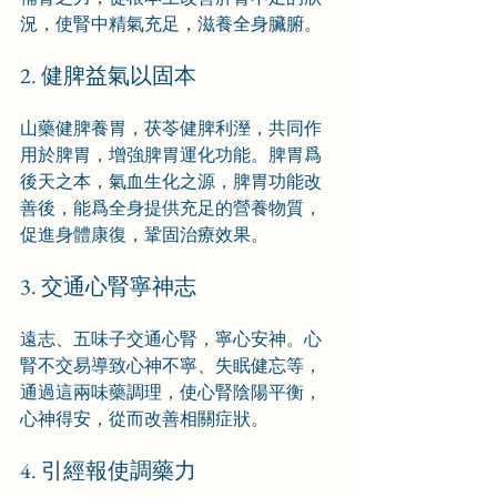
況，使腎中精氣充足，滋養全身臟腑。
2. 健脾益氣以固本
山藥健脾養胃，茯苓健脾利溼，共同作
用於脾胃，增強脾胃運化功能。脾胃爲
後天之本，氣血生化之源，脾胃功能改
善後，能爲全身提供充足的營養物質，
促進身體康復，鞏固治療效果。
3. 交通心腎寧神志
遠志、五味子交通心腎，寧心安神。心
腎不交易導致心神不寧、失眠健忘等，
通過這兩味藥調理，使心腎陰陽平衡，
心神得安，從而改善相關症狀。
4. 引經報使調藥力