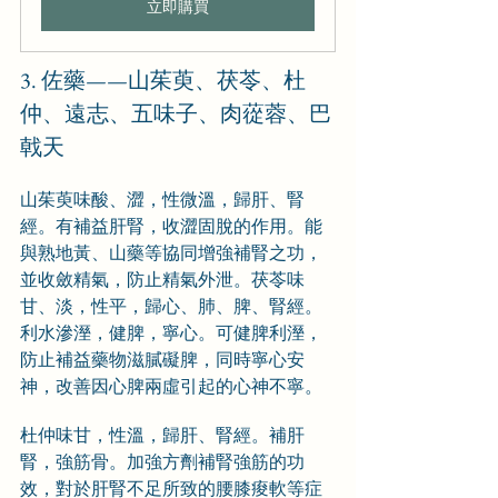
立即購買
3. 佐藥——山茱萸、茯苓、杜
仲、遠志、五味子、肉蓯蓉、巴
戟天
山茱萸味酸、澀，性微溫，歸肝、腎
經。有補益肝腎，收澀固脫的作用。能
與熟地黃、山藥等協同增強補腎之功，
並收斂精氣，防止精氣外泄。茯苓味
甘、淡，性平，歸心、肺、脾、腎經。
利水滲溼，健脾，寧心。可健脾利溼，
防止補益藥物滋膩礙脾，同時寧心安
神，改善因心脾兩虛引起的心神不寧。
杜仲味甘，性溫，歸肝、腎經。補肝
腎，強筋骨。加強方劑補腎強筋的功
效，對於肝腎不足所致的腰膝痠軟等症