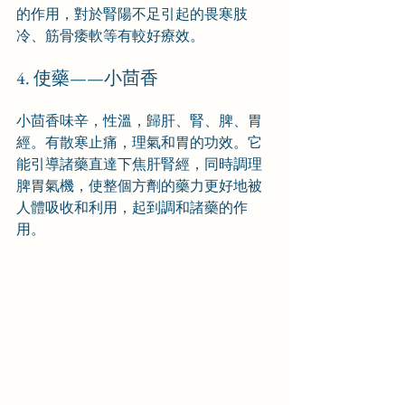
的作用，對於腎陽不足引起的畏寒肢
冷、筋骨痿軟等有較好療效。
4. 使藥——小茴香
小茴香味辛，性溫，歸肝、腎、脾、胃
經。有散寒止痛，理氣和胃的功效。它
能引導諸藥直達下焦肝腎經，同時調理
脾胃氣機，使整個方劑的藥力更好地被
人體吸收和利用，起到調和諸藥的作
用。