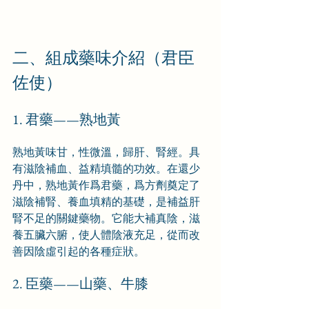
二、組成藥味介紹（君臣
佐使）
1. 君藥——熟地黃
熟地黃味甘，性微溫，歸肝、腎經。具
有滋陰補血、益精填髓的功效。在還少
丹中，熟地黃作爲君藥，爲方劑奠定了
滋陰補腎、養血填精的基礎，是補益肝
腎不足的關鍵藥物。它能大補真陰，滋
養五臟六腑，使人體陰液充足，從而改
善因陰虛引起的各種症狀。
2. 臣藥——山藥、牛膝