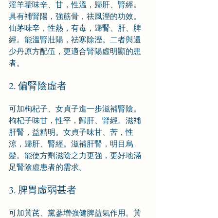
淫羊藿味辛、甘，性溫，歸肝、腎經。
具有補腎陽，強筋骨，祛風溼的功效。
仙茅味辛，性熱，有毒，歸腎、肝、脾
經。能溫腎壯陽，祛寒除溼。二者與還
少丹原方配伍，更適合腎陽虛明顯的患
者。
2. 偏腎陰虛者
可加枸杞子、女貞子進一步滋補腎陰。
枸杞子味甘，性平，歸肝、腎經。滋補
肝腎，益精明。女貞子味甘、苦，性
涼，歸肝、腎經。滋補肝腎，明目烏
髮。能使方劑滋陰之力更強，更好地滿
足腎陰虛患者的需求。
3. 脾胃虛弱甚者
可加黃芪、黨蔘增強健脾益氣作用。黃