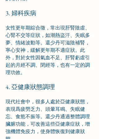
3. 婦科疾病
女性更年期綜合徵，常出現肝腎陰虛、
心腎不交等症狀，如潮熱盜汗、失眠多
夢、情緒波動等。還少丹可滋陰補腎，
寧心安神，緩解更年期不適症狀。此
外，對於女性因氣血不足、肝腎虧虛引
起的月經不調、閉經等，也有一定的調
理功效。
4. 亞健康狀態調理
現代社會中，很多人處於亞健康狀態，
表現爲疲勞乏力、頭暈耳鳴、失眠健
忘、食慾不振等。還少丹通過整體調理
臟腑功能，可改善這些亞健康症狀，增
強機體免疫力，使身體恢復到健康狀
態。