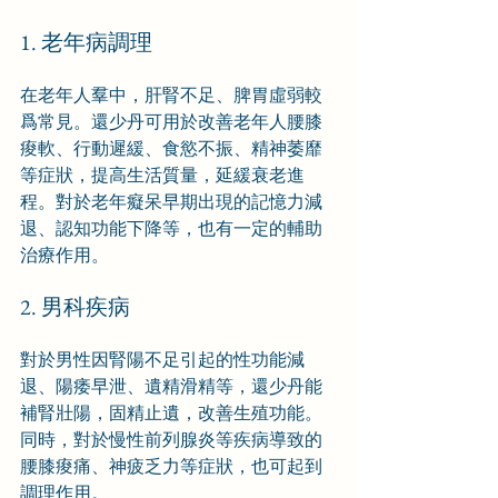
1. 老年病調理
在老年人羣中，肝腎不足、脾胃虛弱較
爲常見。還少丹可用於改善老年人腰膝
痠軟、行動遲緩、食慾不振、精神萎靡
等症狀，提高生活質量，延緩衰老進
程。對於老年癡呆早期出現的記憶力減
退、認知功能下降等，也有一定的輔助
治療作用。
2. 男科疾病
對於男性因腎陽不足引起的性功能減
退、陽痿早泄、遺精滑精等，還少丹能
補腎壯陽，固精止遺，改善生殖功能。
同時，對於慢性前列腺炎等疾病導致的
腰膝痠痛、神疲乏力等症狀，也可起到
調理作用。