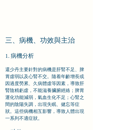
三、病機、功效與主治
1. 病機分析
還少丹主要針對的病機是肝腎不足、脾
胃虛弱以及心腎不交。隨着年齡增長或
因過度勞累、久病體虛等因素，導致肝
腎陰精虧虛，不能滋養臟腑經絡；脾胃
運化功能減弱，氣血生化不足；心腎之
間的陰陽失調，出現失眠、健忘等症
狀。這些病機相互影響，導致人體出現
一系列不適症狀。