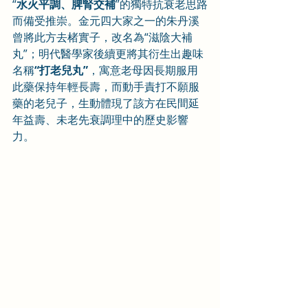
“
水火平調、脾腎交補
”的獨特抗衰老思路
而備受推崇。金元四大家之一的朱丹溪
曾將此方去楮實子，改名為“滋陰大補
丸”；明代醫學家後續更將其衍生出趣味
名稱
“打老兒丸”
，寓意老母因長期服用
此藥保持年輕長壽，而動手責打不願服
藥的老兒子，生動體現了該方在民間延
年益壽、未老先衰調理中的歷史影響
力。