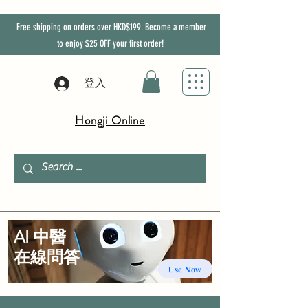
Free shipping on orders over HKD$199. Become a member
to enjoy
$25
OFF
your first order!
登入
Hongji Online
AI 中醫
​在線問答
Use Now