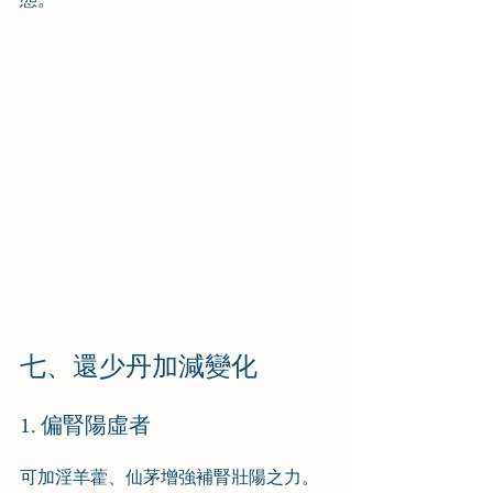
七、還少丹加減變化
1. 偏腎陽虛者
可加淫羊藿、仙茅增強補腎壯陽之力。