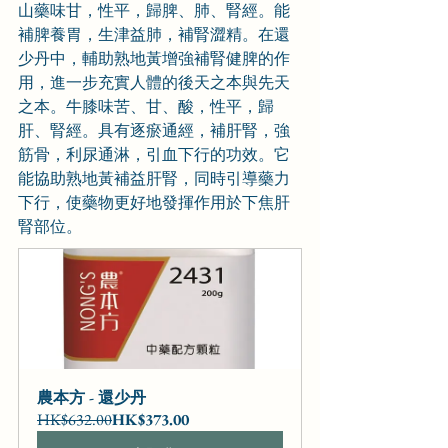
山藥味甘，性平，歸脾、肺、腎經。能
補脾養胃，生津益肺，補腎澀精。在還
少丹中，輔助熟地黃增強補腎健脾的作
用，進一步充實人體的後天之本與先天
之本。牛膝味苦、甘、酸，性平，歸
肝、腎經。具有逐瘀通經，補肝腎，強
筋骨，利尿通淋，引血下行的功效。它
能協助熟地黃補益肝腎，同時引導藥力
下行，使藥物更好地發揮作用於下焦肝
腎部位。
農本方 - 還少丹
HK$632.00
HK$373.00