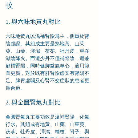
較
1. 與六味地黃丸對比
六味地黃丸以滋補腎陰爲主，側重於腎
陰虛證。其組成主要是熟地黃、山茱
萸、山藥、澤瀉、茯苓、牡丹皮，重在
滋陰降火。而還少丹不僅補腎陰，還兼
顧補腎陽，同時健脾益氣寧心，適用範
圍更廣，對於既有肝腎陰虛又有腎陽不
足、脾胃虛弱及心腎不交症狀的患者更
爲合適。
2. 與金匱腎氣丸對比
金匱腎氣丸主要功效是溫補腎陽，化氣
行水。其組成有地黃、山藥、山茱萸、
茯苓、牡丹皮、澤瀉、桂枝、附子。與