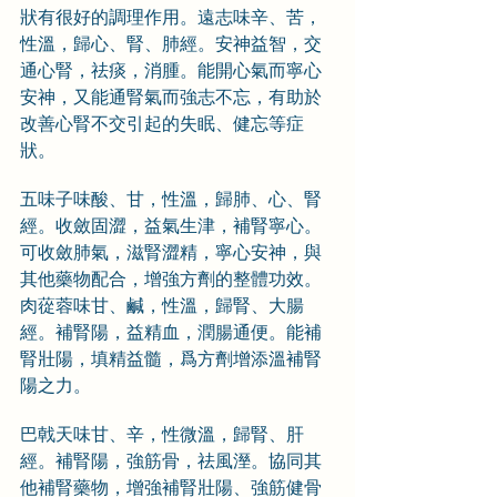
狀有很好的調理作用。遠志味辛、苦，
性溫，歸心、腎、肺經。安神益智，交
通心腎，祛痰，消腫。能開心氣而寧心
安神，又能通腎氣而強志不忘，有助於
改善心腎不交引起的失眠、健忘等症
狀。
五味子味酸、甘，性溫，歸肺、心、腎
經。收斂固澀，益氣生津，補腎寧心。
可收斂肺氣，滋腎澀精，寧心安神，與
其他藥物配合，增強方劑的整體功效。
肉蓯蓉味甘、鹹，性溫，歸腎、大腸
經。補腎陽，益精血，潤腸通便。能補
腎壯陽，填精益髓，爲方劑增添溫補腎
陽之力。
巴戟天味甘、辛，性微溫，歸腎、肝
經。補腎陽，強筋骨，祛風溼。協同其
他補腎藥物，增強補腎壯陽、強筋健骨