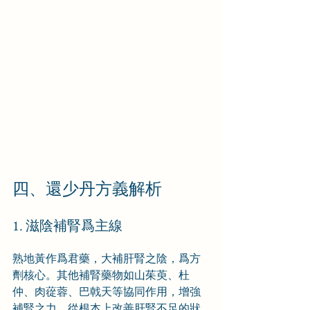
四、還少丹方義解析
1. 滋陰補腎爲主線
熟地黃作爲君藥，大補肝腎之陰，爲方
劑核心。其他補腎藥物如山茱萸、杜
仲、肉蓯蓉、巴戟天等協同作用，增強
補腎之力，從根本上改善肝腎不足的狀