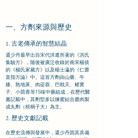
一、方劑來源與歷史
1. 古老傳承的智慧結晶
還少丹最早出自宋代洪遵所著的《洪氏
集驗方》，隨後被廣泛收錄於南宋楊倓
的《楊氏家藏方》以及楊士瀛的《仁齋
直指方論》中。這首方劑由山藥、牛
膝、熟地黃、肉蓯蓉、巴戟天、楮實
子、小茴香等15味中藥組成，在歷代醫
書記載中，其劑型多以煉蜜結合棗肉製
成丸劑（梧桐子大）為主。
2. 歷史文獻記載
在歷史流傳與發展中，還少丹因其具備