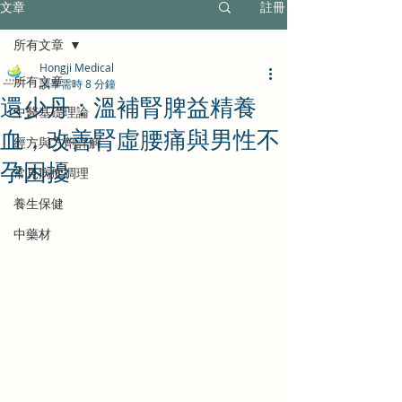
文章
註冊
所有文章
Hongji Medical
所有文章
讀畢需時 8 分鐘
還少丹：溫補腎脾益精養
中醫基礎理論
血，改善腎虛腰痛與男性不
經方與方劑詳解
孕困擾
常見病症調理
養生保健
中藥材