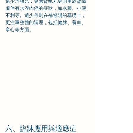
還少丹相比，金匱腎氣丸更側重於腎陽
虛伴有水溼內停的症狀，如水腫、小便
不利等。還少丹則在補腎陽的基礎上，
更注重整體的調理，包括健脾、養血、
寧心等方面。
六、臨牀應用與適應症