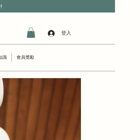
r!
登入
知識
會員獎勵