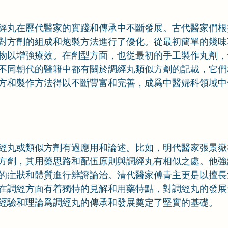
經丸在歷代醫家的實踐和傳承中不斷發展。古代醫家們根
對方劑的組成和炮製方法進行了優化。從最初簡單的幾味
物以增強療效。在劑型方面，也從最初的手工製作丸劑，
不同朝代的醫籍中都有關於調經丸類似方劑的記載，它們
方和製作方法得以不斷豐富和完善，成爲中醫婦科領域中
經丸或類似方劑有過應用和論述。比如，明代醫家張景嶽
方劑，其用藥思路和配伍原則與調經丸有相似之處。他強
的症狀和體質進行辨證論治。清代醫家傅青主更是以擅長
在調經方面有着獨特的見解和用藥特點，對調經丸的發展
經驗和理論爲調經丸的傳承和發展奠定了堅實的基礎。