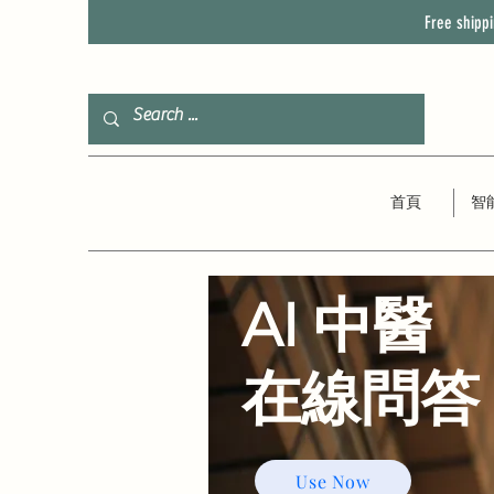
Free shipp
首頁
智
AI 中醫
​在線問答
Use Now