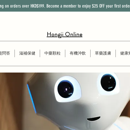
ing on orders over HKD$199. Become a member to enjoy
$25
OFF
your first orde
Hongji Online
能問答
滋補保健
中藥顆粒
有機沖飲
草藥護膚
健康