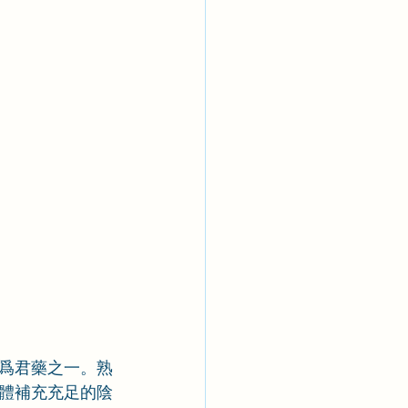
爲君藥之一。熟
體補充充足的陰