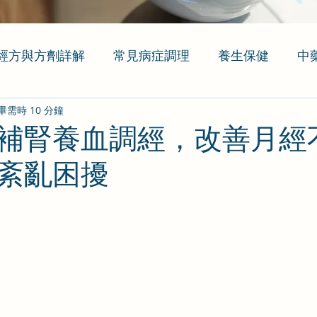
經方與方劑詳解
常見病症調理
養生保健
中
畢需時 10 分鐘
補腎養血調經，改善月經
紊亂困擾