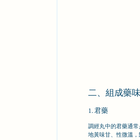
二、組成藥
1. 君藥
調經丸中的君藥通常
地黃味甘、性微溫，