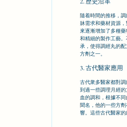
2. 歷史沿革
隨着時間的推移，調
牀需求和藥材資源，
來逐漸增加了多種藥
和精細的製作工藝。
承，使得調經丸的配
方劑之一。
3. 古代醫家應用
古代衆多醫家都對調
到過一些調理月經的
血的調和，根據不同
聞名，他的一些方劑
響。這些古代醫家的