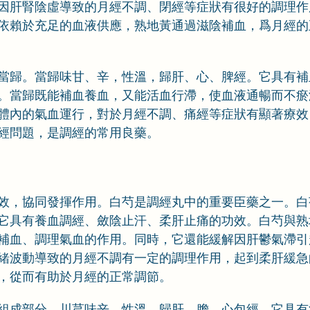
因肝腎陰虛導致的月經不調、閉經等症狀有很好的調理作
依賴於充足的血液供應，熟地黃通過滋陰補血，爲月經的
當歸。當歸味甘、辛，性溫，歸肝、心、脾經。它具有補
。當歸既能補血養血，又能活血行滯，使血液通暢而不瘀
體內的氣血運行，對於月經不調、痛經等症狀有顯著療效
經問題，是調經的常用良藥。
效，協同發揮作用。白芍是調經丸中的重要臣藥之一。白
它具有養血調經、斂陰止汗、柔肝止痛的功效。白芍與熟
補血、調理氣血的作用。同時，它還能緩解因肝鬱氣滯引
緒波動導致的月經不調有一定的調理作用，起到柔肝緩急
，從而有助於月經的正常調節。
組成部分。川芎味辛，性溫，歸肝、膽、心包經。它具有