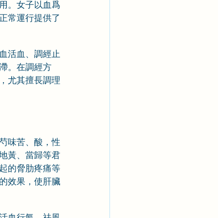
用。女子以血爲
正常運行提供了
血活血、調經止
滯。在調經方
，尤其擅長調理
芍味苦、酸，性
地黃、當歸等君
起的脅肋疼痛等
的效果，使肝臟
活血行氣、祛風