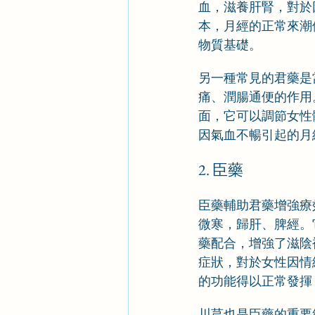
血，滋養肝腎，對於
本，月經的正常來潮
物質基礎。
另一種常見的君藥是
痛、潤腸通便的作用
面，它可以調節女性
因氣血不暢引起的月
2. 臣藥
臣藥輔助君藥增強療
微寒，歸肝、脾經。
藥配合，增強了滋陰
症狀，對於女性因情
的功能得以正常發揮
川芎也是臣藥的重要