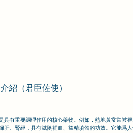
味介紹（君臣佐使）
是具有重要調理作用的核心藥物。例如，熟地黃常常被視
歸肝、腎經，具有滋陰補血、益精填髓的功效。它能爲人