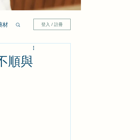
藥材
登入 / 註冊
不順與