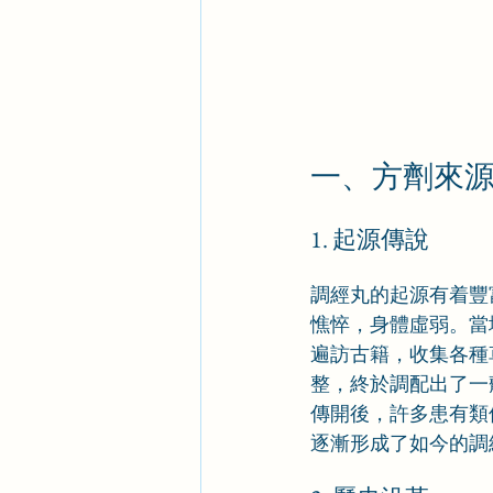
一、方劑來
1. 起源傳說
調經丸的起源有着豐
憔悴，身體虛弱。當
遍訪古籍，收集各種
整，終於調配出了一
傳開後，許多患有類
逐漸形成了如今的調