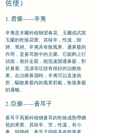
佐使）
1. 君藥——辛夷
辛夷是木蘭科植物望春花、玉蘭或武當
玉蘭的乾燥花蕾。其味辛，性溫，歸
肺、胃經。辛夷具有散風寒、通鼻竅的
作用，是蒼耳散中的主藥。它能夠上行
頭面，善於走竄，能迅速開通鼻竅，對
於鼻塞、流涕等症狀有很好的治療效
果。在治療鼻淵時，辛夷可以直達病
所，驅散鼻竅內的風寒邪氣，恢復鼻竅
的通暢。
2. 臣藥——蒼耳子
蒼耳子爲菊科植物蒼耳的乾燥成熟帶總
苞的果實。其味辛、苦，性溫，有小
毒，歸肺經。蒼耳子同樣具有散風寒、