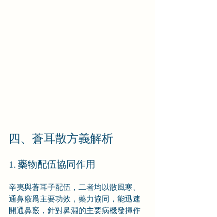
四、蒼耳散方義解析
1. 藥物配伍協同作用
辛夷與蒼耳子配伍，二者均以散風寒、
通鼻竅爲主要功效，藥力協同，能迅速
開通鼻竅，針對鼻淵的主要病機發揮作