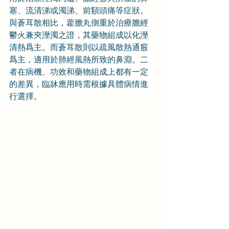
塞、流清涕或濁涕、前額頭痛等症狀。
與蒼耳散相比，藿膽丸側重於治療膽經
鬱火兼夾溼濁之證，其藥物組成以化溼
清熱爲主。而蒼耳散則以疏風散熱通竅
爲主，適用於肺經風熱所致的鼻淵。二
者在病機、功效和藥物組成上都有一定
的差異，臨牀應用時需根據具體病情進
行選擇。