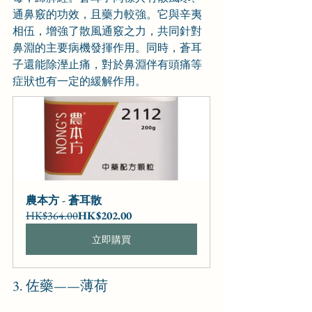
通鼻竅的功效，且藥力較強。它與辛夷
相伍，增強了散風通竅之力，共同針對
鼻淵的主要病機發揮作用。同時，蒼耳
子還能除溼止痛，對於鼻淵伴有頭痛等
症狀也有一定的緩解作用。
農本方 - 蒼耳散
HK$364.00
HK$202.00
立即購買
3. 佐藥——薄荷