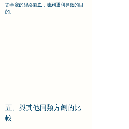
節鼻竅的經絡氣血，達到通利鼻竅的目
的。
五、與其他同類方劑的比
較