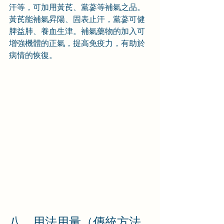
汗等，可加用黃芪、黨蔘等補氣之品。
黃芪能補氣昇陽、固表止汗，黨蔘可健
脾益肺、養血生津。補氣藥物的加入可
增強機體的正氣，提高免疫力，有助於
病情的恢復。
八、用法用量（傳統方法