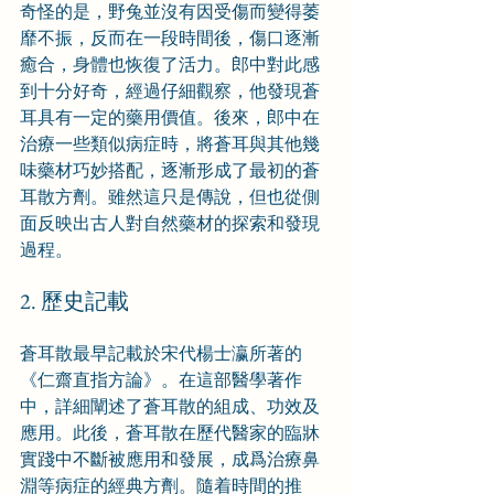
奇怪的是，野兔並沒有因受傷而變得萎
靡不振，反而在一段時間後，傷口逐漸
癒合，身體也恢復了活力。郎中對此感
到十分好奇，經過仔細觀察，他發現蒼
耳具有一定的藥用價值。後來，郎中在
治療一些類似病症時，將蒼耳與其他幾
味藥材巧妙搭配，逐漸形成了最初的蒼
耳散方劑。雖然這只是傳說，但也從側
面反映出古人對自然藥材的探索和發現
過程。
2. 歷史記載
蒼耳散最早記載於宋代楊士瀛所著的
《仁齋直指方論》。在這部醫學著作
中，詳細闡述了蒼耳散的組成、功效及
應用。此後，蒼耳散在歷代醫家的臨牀
實踐中不斷被應用和發展，成爲治療鼻
淵等病症的經典方劑。隨着時間的推