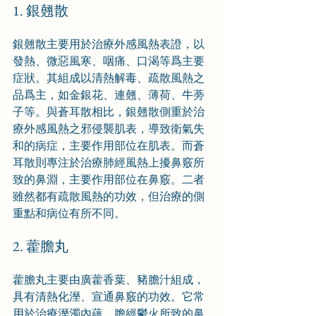
1. 銀翹散
銀翹散主要用於治療外感風熱表證，以
發熱、微惡風寒、咽痛、口渴等爲主要
症狀。其組成以清熱解毒、疏散風熱之
品爲主，如金銀花、連翹、薄荷、牛蒡
子等。與蒼耳散相比，銀翹散側重於治
療外感風熱之邪侵襲肌表，導致衛氣失
和的病症，主要作用部位在肌表。而蒼
耳散則專注於治療肺經風熱上擾鼻竅所
致的鼻淵，主要作用部位在鼻竅。二者
雖然都有疏散風熱的功效，但治療的側
重點和病位有所不同。
2. 藿膽丸
藿膽丸主要由廣藿香葉、豬膽汁組成，
具有清熱化溼、宣通鼻竅的功效。它常
用於治療溼濁內蘊、膽經鬱火所致的鼻