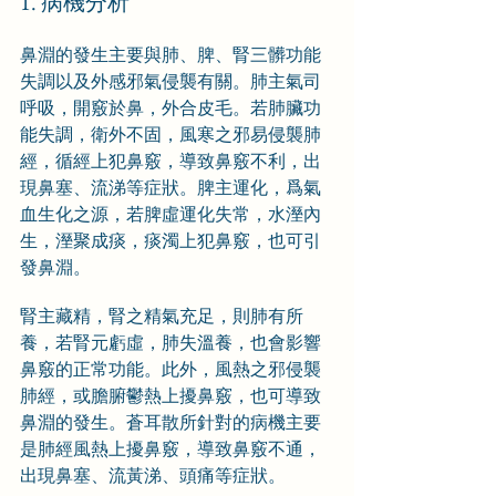
1. 病機分析
鼻淵的發生主要與肺、脾、腎三髒功能
失調以及外感邪氣侵襲有關。肺主氣司
呼吸，開竅於鼻，外合皮毛。若肺臟功
能失調，衛外不固，風寒之邪易侵襲肺
經，循經上犯鼻竅，導致鼻竅不利，出
現鼻塞、流涕等症狀。脾主運化，爲氣
血生化之源，若脾虛運化失常，水溼內
生，溼聚成痰，痰濁上犯鼻竅，也可引
發鼻淵。
腎主藏精，腎之精氣充足，則肺有所
養，若腎元虧虛，肺失溫養，也會影響
鼻竅的正常功能。此外，風熱之邪侵襲
肺經，或膽腑鬱熱上擾鼻竅，也可導致
鼻淵的發生。蒼耳散所針對的病機主要
是肺經風熱上擾鼻竅，導致鼻竅不通，
出現鼻塞、流黃涕、頭痛等症狀。