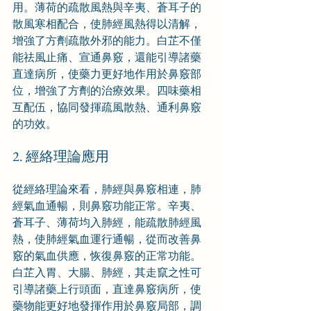
用。薄荷的疏散風熱與辛夷、蒼耳子的
散風寒相配合，使肺經風熱得以清解，
增強了方劑疏散外邪的能力。白芷不僅
能祛風止痛、宣通鼻竅，還能引導諸藥
直達病所，使藥力更好地作用於鼻竅部
位，增強了方劑的治療效果。四味藥相
互配伍，協同發揮疏風散熱、通利鼻竅
的功效。
2. 經絡理論應用
從經絡理論來看，肺經與鼻竅相連，肺
經氣血通暢，則鼻竅功能正常。辛夷、
蒼耳子、薄荷均入肺經，能疏散肺經風
熱，使肺經氣血運行通暢，從而改善鼻
竅的氣血供應，恢復鼻竅的正常功能。
白芷入胃、大腸、肺經，其走竄之性可
引導諸藥上行頭面，直達鼻竅病所，使
藥物能更好地發揮作用於鼻竅局部，調