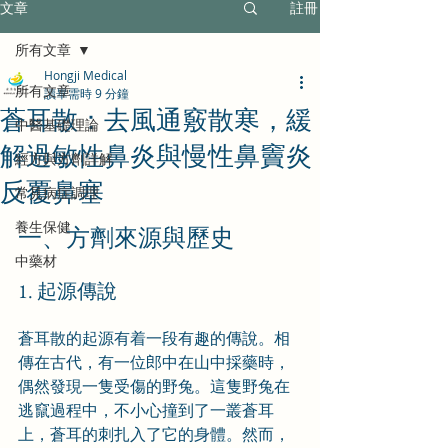
文章
註冊
所有文章
Hongji Medical
所有文章
讀畢需時 9 分鐘
蒼耳散：去風通竅散寒，緩
中醫基礎理論
解過敏性鼻炎與慢性鼻竇炎
經方與方劑詳解
反覆鼻塞
常見病症調理
養生保健
一、方劑來源與歷史
中藥材
1. 起源傳說
蒼耳散的起源有着一段有趣的傳說。相
傳在古代，有一位郎中在山中採藥時，
偶然發現一隻受傷的野兔。這隻野兔在
逃竄過程中，不小心撞到了一叢蒼耳
上，蒼耳的刺扎入了它的身體。然而，