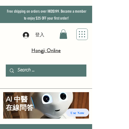
Free shipping on orders over HKD$199. Become a member
to enjoy
$25
OFF
your first order!
登入
Hongji Online
AI 中醫
​在線問答
Use Now