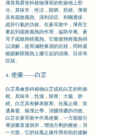
薄荷爲脣形科植物薄荷的乾燥地上部
分。其味辛，性涼，歸肺、肝經。薄荷
具有疏散風熱、清利頭目、利咽透疹、
疏肝行氣的功效。在蒼耳散中，薄荷主
要起到疏散風熱的作用，協助辛夷、蒼
耳子疏散肺經風熱。它能使肺經風熱得
以清解，從而減輕鼻淵的症狀，同時還
能緩解因風熱上擾引起的頭痛、目赤等
症狀。
4. 使藥——白芷
白芷爲傘形科植物白芷或杭白芷的乾燥
根。其味辛，性溫，歸胃、大腸、肺
經。白芷具有解表散寒、祛風止痛、宣
通鼻竅、燥溼止帶、消腫排膿的功效。
白芷在蒼耳散中作爲使藥，一方面能引
導諸藥直達病所，增強方劑的療效；另
一方面，它的祛風止痛作用有助於緩解