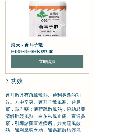
海天 - 蒼耳子散
HK$183.00
HK$93.00
立即購買
2. 功效
蒼耳散具有疏風散熱、通利鼻竅的功
效。方中辛夷、蒼耳子散風寒、通鼻
竅，爲君藥；薄荷疏散風熱，協助君藥
清解肺經風熱；白芷祛風止痛、宣通鼻
竅，引導諸藥直達病所，共奏疏風散
熱、通利鼻竅之功。通過疏散肺經風