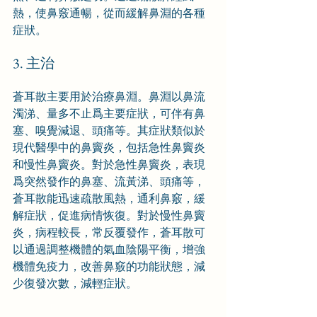
熱，使鼻竅通暢，從而緩解鼻淵的各種
症狀。
3. 主治
蒼耳散主要用於治療鼻淵。鼻淵以鼻流
濁涕、量多不止爲主要症狀，可伴有鼻
塞、嗅覺減退、頭痛等。其症狀類似於
現代醫學中的鼻竇炎，包括急性鼻竇炎
和慢性鼻竇炎。對於急性鼻竇炎，表現
爲突然發作的鼻塞、流黃涕、頭痛等，
蒼耳散能迅速疏散風熱，通利鼻竅，緩
解症狀，促進病情恢復。對於慢性鼻竇
炎，病程較長，常反覆發作，蒼耳散可
以通過調整機體的氣血陰陽平衡，增強
機體免疫力，改善鼻竅的功能狀態，減
少復發次數，減輕症狀。