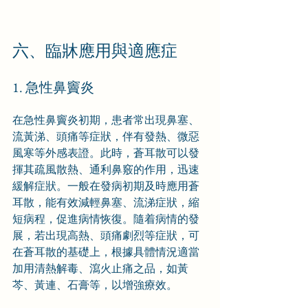
六、臨牀應用與適應症
1. 急性鼻竇炎
在急性鼻竇炎初期，患者常出現鼻塞、
流黃涕、頭痛等症狀，伴有發熱、微惡
風寒等外感表證。此時，蒼耳散可以發
揮其疏風散熱、通利鼻竅的作用，迅速
緩解症狀。一般在發病初期及時應用蒼
耳散，能有效減輕鼻塞、流涕症狀，縮
短病程，促進病情恢復。隨着病情的發
展，若出現高熱、頭痛劇烈等症狀，可
在蒼耳散的基礎上，根據具體情況適當
加用清熱解毒、瀉火止痛之品，如黃
芩、黃連、石膏等，以增強療效。