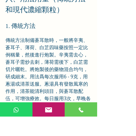
和現代濃縮顆粒）
1. 傳統方法
傳統方法制備蒼耳散時，一般將辛夷、
蒼耳子、薄荷、白芷四味藥按照一定比
例稱量，然後進行炮製。辛夷需去心，
蒼耳子需炒去刺，薄荷需後下，白芷需
切片曬乾。將炮製後的藥物混合均勻，
研成細末。用法爲每次服用6 - 9克，用
蔥湯或清茶送服。蔥湯具有發散風寒的
作用，清茶能清利頭目，與蒼耳散配
伍，可增強療效。每日服用3次，早晚各
1次。
2. 現代濃縮顆粒
現代濃縮顆粒是將蒼耳散中的藥物經過