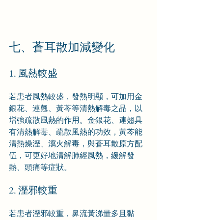
七、蒼耳散加減變化
1. 風熱較盛
若患者風熱較盛，發熱明顯，可加用金
銀花、連翹、黃芩等清熱解毒之品，以
增強疏散風熱的作用。金銀花、連翹具
有清熱解毒、疏散風熱的功效，黃芩能
清熱燥溼、瀉火解毒，與蒼耳散原方配
伍，可更好地清解肺經風熱，緩解發
熱、頭痛等症狀。
2. 溼邪較重
若患者溼邪較重，鼻流黃涕量多且黏