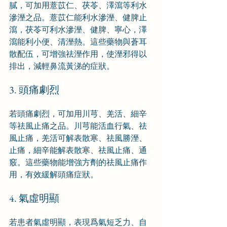
膩，可加用薏苡仁、茯苓、澤瀉等利水
滲溼之品。薏苡仁能利水滲溼、健脾止
瀉，茯苓可利水滲溼、健脾、寧心，澤
瀉能利小便、清溼熱。這些藥物與蒼耳
散配伍，可增強祛溼作用，使溼邪得以
排出，減輕鼻流黃涕的症狀。
3. 頭痛劇烈
若頭痛劇烈，可加用川芎、羌活、細辛
等祛風止痛之品。川芎能活血行氣、祛
風止痛，羌活可解表散寒、祛風勝溼、
止痛，細辛能解表散寒、祛風止痛、通
竅。這些藥物能增強方劑的祛風止痛作
用，有效緩解頭痛症狀。
4. 氣虛明顯
若患者氣虛明顯，表現爲氣短乏力、自