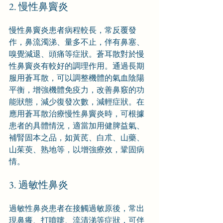
2. 慢性鼻竇炎
慢性鼻竇炎患者病程較長，常反覆發
作，鼻流濁涕、量多不止，伴有鼻塞、
嗅覺減退、頭痛等症狀。蒼耳散對於慢
性鼻竇炎有較好的調理作用。通過長期
服用蒼耳散，可以調整機體的氣血陰陽
平衡，增強機體免疫力，改善鼻竅的功
能狀態，減少復發次數，減輕症狀。在
應用蒼耳散治療慢性鼻竇炎時，可根據
患者的具體情況，適當加用健脾益氣、
補腎固本之品，如黃芪、白朮、山藥、
山茱萸、熟地等，以增強療效，鞏固病
情。
3. 過敏性鼻炎
過敏性鼻炎患者在接觸過敏原後，常出
現鼻癢、打噴嚏、流清涕等症狀，可伴