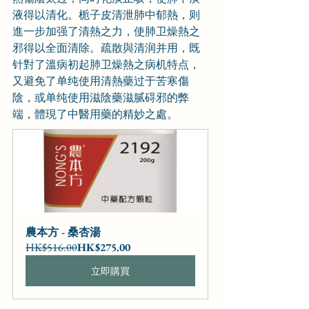
液得以清化。栀子皮清泄肺中郁熱，则
進一步加强了清熱之力，使肺卫燥熱之
邪得以全面清除。疏散與清润并用，既
针對了溫病初起肺卫燥熱之病机特点，
又避免了单纯使用清熱藥过于苦寒傷
陰，或单纯使用滋陰藥滋腻碍邪的弊
端，體現了中醫用藥的精妙之處。
農本方 - 桑杏湯
HK$516.00
HK$275.00
立即購買