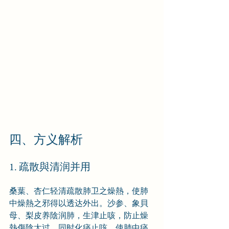
四、方义解析
1. 疏散與清润并用
桑葉、杏仁轻清疏散肺卫之燥熱，使肺
中燥熱之邪得以透达外出。沙参、象貝
母、梨皮养陰润肺，生津止咳，防止燥
熱傷陰太过，同时化痰止咳，使肺中痰