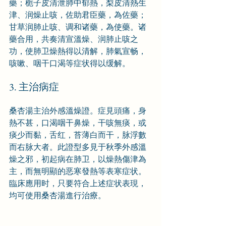
藥；栀子皮清泄肺中郁熱，梨皮清熱生
津、润燥止咳，佐助君臣藥，為佐藥；
甘草润肺止咳、调和诸藥，為使藥。诸
藥合用，共奏清宣溫燥、润肺止咳之
功，使肺卫燥熱得以清解，肺氣宣畅，
咳嗽、咽干口渴等症状得以缓解。
3. 主治病症
桑杏湯主治外感溫燥證。症見頭痛，身
熱不甚，口渴咽干鼻燥，干咳無痰，或
痰少而黏，舌红，苔薄白而干，脉浮數
而右脉大者。此證型多見于秋季外感溫
燥之邪，初起病在肺卫，以燥熱傷津為
主，而無明顯的恶寒發熱等表寒症状。
臨床應用时，只要符合上述症状表現，
均可使用桑杏湯進行治療。