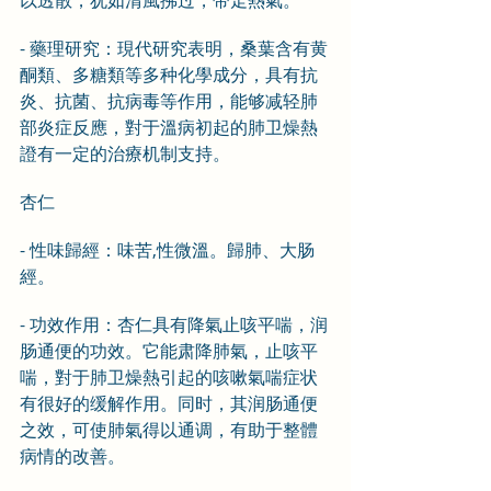
以透散，犹如清風拂过，带走熱氣。
- 藥理研究：現代研究表明，桑葉含有黄
酮類、多糖類等多种化學成分，具有抗
炎、抗菌、抗病毒等作用，能够减轻肺
部炎症反應，對于溫病初起的肺卫燥熱
證有一定的治療机制支持。
杏仁
- 性味歸經：味苦,性微溫。歸肺、大肠
經。
- 功效作用：杏仁具有降氣止咳平喘，润
肠通便的功效。它能肃降肺氣，止咳平
喘，對于肺卫燥熱引起的咳嗽氣喘症状
有很好的缓解作用。同时，其润肠通便
之效，可使肺氣得以通调，有助于整體
病情的改善。