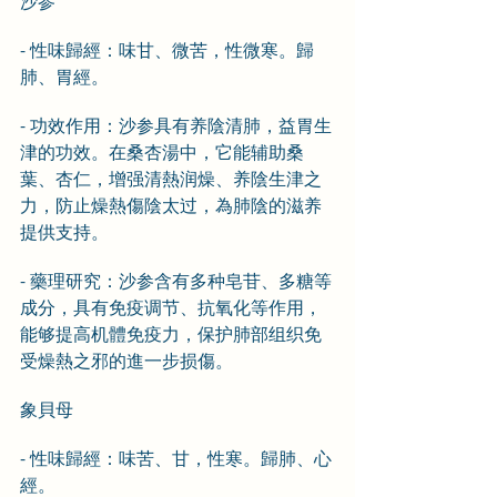
沙参
- 性味歸經：味甘、微苦，性微寒。歸
肺、胃經。
- 功效作用：沙参具有养陰清肺，益胃生
津的功效。在桑杏湯中，它能辅助桑
葉、杏仁，增强清熱润燥、养陰生津之
力，防止燥熱傷陰太过，為肺陰的滋养
提供支持。
- 藥理研究：沙参含有多种皂苷、多糖等
成分，具有免疫调节、抗氧化等作用，
能够提高机體免疫力，保护肺部组织免
受燥熱之邪的進一步损傷。
象貝母
- 性味歸經：味苦、甘，性寒。歸肺、心
經。