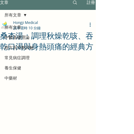
文章
註冊
所有文章
Hongji Medical
所有文章
讀畢需時 10 分鐘
桑杏湯：調理秋燥乾咳、吞
中醫基礎理論
乾口渴與身熱頭痛的經典方
經方與方劑詳解
常見病症調理
養生保健
中藥材