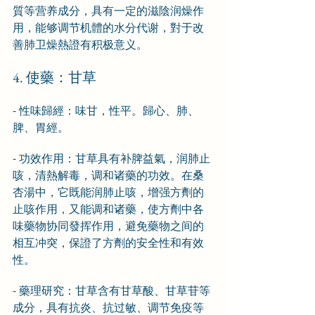
質等营养成分，具有一定的滋陰润燥作
用，能够调节机體的水分代谢，對于改
善肺卫燥熱證有积极意义。
4. 使藥：甘草
- 性味歸經：味甘，性平。歸心、肺、
脾、胃經。
- 功效作用：甘草具有补脾益氣，润肺止
咳，清熱解毒，调和诸藥的功效。在桑
杏湯中，它既能润肺止咳，增强方劑的
止咳作用，又能调和诸藥，使方劑中各
味藥物协同發挥作用，避免藥物之间的
相互冲突，保證了方劑的安全性和有效
性。
- 藥理研究：甘草含有甘草酸、甘草苷等
成分，具有抗炎、抗过敏、调节免疫等