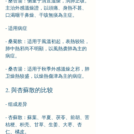
- 桑杏湯：侧重于清宣溫燥，润肺止咳。
主治外感溫燥證，以頭痛、身熱不甚、
口渴咽干鼻燥、干咳無痰為主症。
- 适用病症
- 桑菊飲：适用于風溫初起，表熱较轻，
肺中熱邪尚不明顯，以風熱袭肺為主的
病症。
- 桑杏湯：适用于秋季外感溫燥之邪，肺
卫燥熱较盛，以燥熱傷津為主的病症。
2. 與杏蘇散的比较
- 组成差异
- 杏蘇散：蘇葉、半夏、茯苓、前胡、苦
桔梗、枳壳、甘草、生姜、大枣、杏
仁、橘皮。