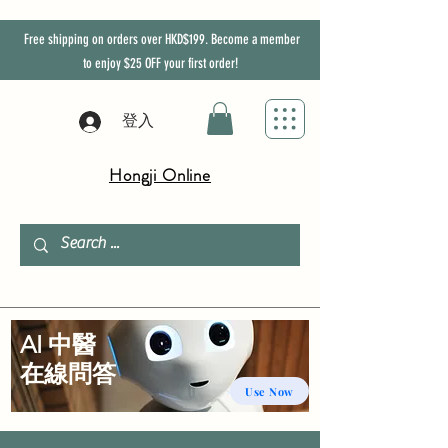
Free shipping on orders over HKD$199. Become a member
to enjoy
$25
OFF
your first order!
登入
Hongji Online
AI 中醫
​在線問答
Use Now