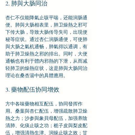
2. 肺與大肠同治
杏仁不仅能降氣止咳平喘，还能润肠通
便。肺與大肠相表里，肺卫燥熱之邪可
下传大肠，导致大肠传导失司，出現便
秘等症状。通过杏仁润肠通便，可使肺
與大肠之氣机通畅，肺氣得以通调，有
助于肺卫燥熱之邪的排出。同时，大便
通畅也有利于體内邪熱的下泄，从而减
轻肺卫的燥熱症状，这是肺與大肠同治
理论在桑杏湯中的具體應用。
3. 藥物配伍协同增效
方中各味藥物相互配伍，协同發挥作
用。桑葉與杏仁配伍，增强疏散肺卫燥
熱之力；沙参與象貝母配伍，加强养陰
清肺、化痰止咳之功；栀子皮與梨皮配
伍，增强清熱生津、润燥止咳之效；甘