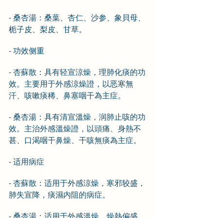
- 桑杏湯：桑葉、杏仁、沙参、象貝母、
栀子皮、梨皮、甘草。
- 功效侧重
- 杏蘇散：具有轻宣涼燥，理肺化痰的功
效。主要用于外感涼燥證，以恶寒無
汗、咳嗽痰稀、鼻塞咽干為主症。
- 桑杏湯：具有清宣溫燥，润肺止咳的功
效。主治外感溫燥證，以頭痛、身熱不
甚、口渴咽干鼻燥、干咳無痰為主症。
- 适用病症
- 杏蘇散：适用于外感涼燥，寒邪较盛，
肺失宣降，痰濕内阻的病症。
- 桑杏湯：适用于外感溫燥，燥熱偏盛，