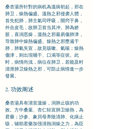
桑杏湯所针對的病机為溫病初起，邪在
肺卫，燥熱偏盛。溫熱之邪侵袭人體，
首先犯肺，肺主氣司呼吸，開窍于鼻，
外合皮毛，故肺卫首当其冲。肺為娇
脏，喜润恶燥，溫熱之邪最易傷肺津，
导致肺中燥熱偏盛。燥熱之邪壅遏于
肺，肺氣失宣，故見咳嗽、氣喘；燥熱
傷津，则出現咽干、口渴等症状。此
时，病情尚浅，病位在肺卫，若能及时
清泄肺卫燥熱之邪，可防止病情進一步
發展。
2. 功效阐述
桑杏湯具有清宣溫燥，润肺止咳的功
效。方中桑葉、杏仁轻宣肺卫燥熱，為
君藥；沙参、象貝母养陰清肺、化痰止
咳，辅助君藥加强清熱润燥之力，為臣