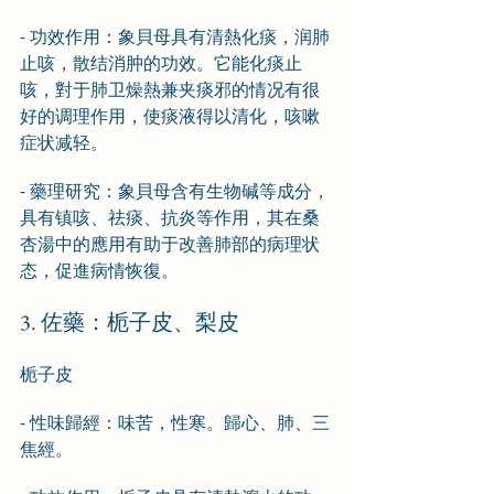
- 功效作用：象貝母具有清熱化痰，润肺
止咳，散结消肿的功效。它能化痰止
咳，對于肺卫燥熱兼夹痰邪的情况有很
好的调理作用，使痰液得以清化，咳嗽
症状减轻。
- 藥理研究：象貝母含有生物碱等成分，
具有镇咳、祛痰、抗炎等作用，其在桑
杏湯中的應用有助于改善肺部的病理状
态，促進病情恢復。
3. 佐藥：栀子皮、梨皮
栀子皮
- 性味歸經：味苦，性寒。歸心、肺、三
焦經。