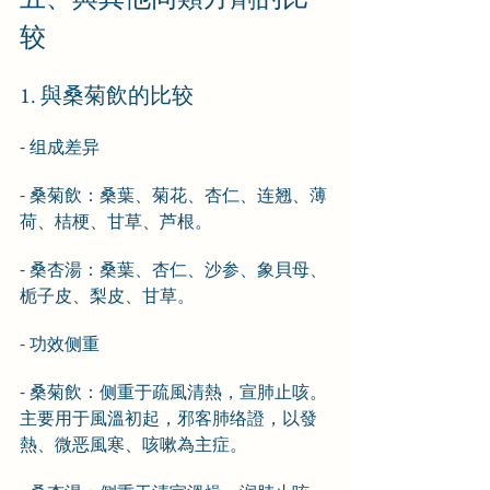
较
1. 與桑菊飲的比较
- 组成差异
- 桑菊飲：桑葉、菊花、杏仁、连翘、薄
荷、桔梗、甘草、芦根。
- 桑杏湯：桑葉、杏仁、沙参、象貝母、
栀子皮、梨皮、甘草。
- 功效侧重
- 桑菊飲：侧重于疏風清熱，宣肺止咳。
主要用于風溫初起，邪客肺络證，以發
熱、微恶風寒、咳嗽為主症。