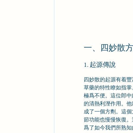
一、四妙散
1. 起源傳說
四妙散的起源有着豐
草藥的特性瞭如指掌
極爲不便。這位郎中
的清熱利溼作用。他
成了一個方劑。這個
節功能也慢慢恢復。
爲了如今我們所熟知