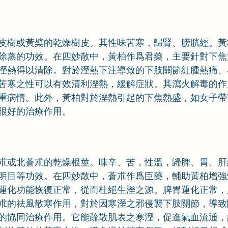
皮樹或黃檗的乾燥樹皮。其性味苦寒，歸腎、膀胱經。黃
除蒸的功效。在四妙散中，黃柏作爲君藥，主要針對下焦
溼熱得以清除。對於溼熱下注導致的下肢關節紅腫熱痛、
苦寒之性可以有效清利溼熱，緩解症狀。其瀉火解毒的作
重病情。此外，黃柏對於溼熱引起的下焦熱盛，如女子帶
很好的治療作用。
朮或北蒼朮的乾燥根莖。味辛、苦，性溫，歸脾、胃、肝
明目等功效。在四妙散中，蒼朮作爲臣藥，輔助黃柏增強
運化功能恢復正常，從而杜絕生溼之源。脾胃運化正常，
朮的祛風散寒作用，對於因寒溼之邪侵襲下肢關節，導致
的協同治療作用。它能疏散肌表之寒溼，促進氣血流通，