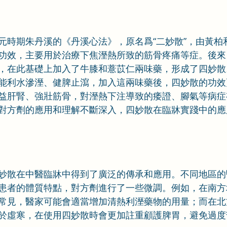
元時期朱丹溪的《丹溪心法》，原名爲“二妙散”，由黃柏
功效，主要用於治療下焦溼熱所致的筋骨疼痛等症。後來
，在此基礎上加入了牛膝和薏苡仁兩味藥，形成了四妙散
能利水滲溼、健脾止瀉，加入這兩味藥後，四妙散的功效
益肝腎、強壯筋骨，對溼熱下注導致的痿證、腳氣等病症
對方劑的應用和理解不斷深入，四妙散在臨牀實踐中的應
妙散在中醫臨牀中得到了廣泛的傳承和應用。不同地區的
患者的體質特點，對方劑進行了一些微調。例如，在南方
常見，醫家可能會適當增加清熱利溼藥物的用量；而在北
於虛寒，在使用四妙散時會更加註重顧護脾胃，避免過度