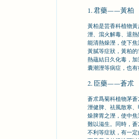
1. 君藥——黃柏
黃柏是芸香科植物黃
溼、瀉火解毒、退熱
能清熱燥溼，使下焦
黃膩等症狀，黃柏的
熱蘊結日久化毒，加
囊潮溼等病症，也有
2. 臣藥——蒼朮
蒼朮爲菊科植物茅蒼
溼健脾、祛風散寒、
燥脾胃之溼，使中焦
難以滋生。同時，蒼
不利等症狀，有一定