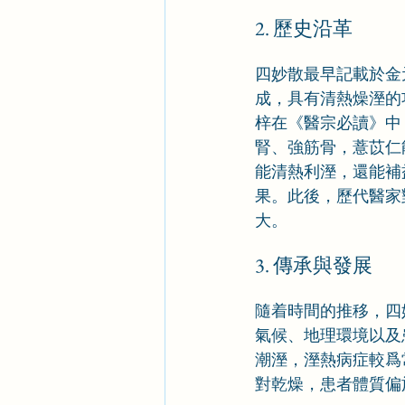
2. 歷史沿革
四妙散最早記載於金
成，具有清熱燥溼的
梓在《醫宗必讀》中
腎、強筋骨，薏苡仁
能清熱利溼，還能補
果。此後，歷代醫家
大。
3. 傳承與發展
隨着時間的推移，四
氣候、地理環境以及
潮溼，溼熱病症較爲
對乾燥，患者體質偏