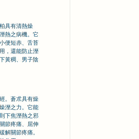
柏具有清熱燥
溼熱之病機。它
小便短赤、舌苔
用，還能防止溼
下黃稠、男子陰
經。蒼朮具有燥
燥溼之力。它能
則下焦溼熱之邪
關節疼痛、屈伸
緩解關節疼痛。