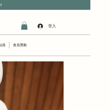
r!
登入
知識
會員獎勵