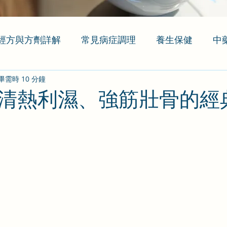
經方與方劑詳解
常見病症調理
養生保健
中
畢需時 10 分鐘
清熱利濕、強筋壯骨的經