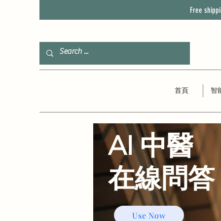
Free shipp
首頁
智
AI 中醫
​在線問答
Use Now