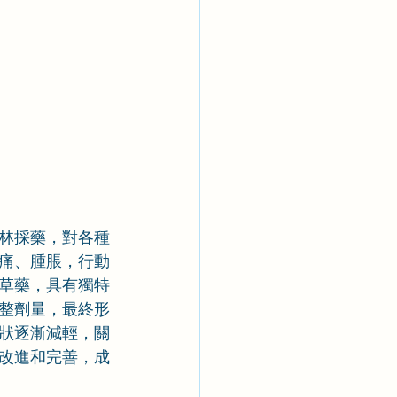
林採藥，對各種
痛、腫脹，行動
草藥，具有獨特
整劑量，最終形
狀逐漸減輕，關
改進和完善，成