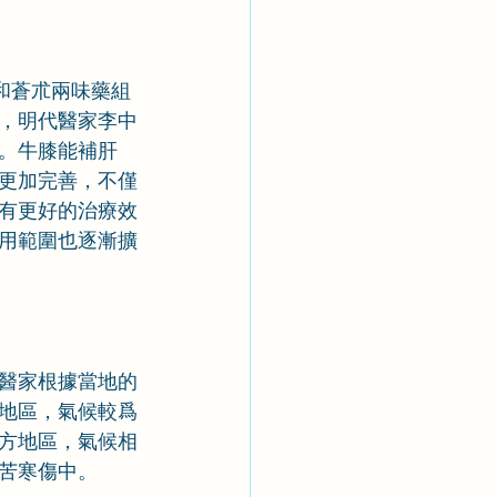
和蒼朮兩味藥組
，明代醫家李中
。牛膝能補肝
更加完善，不僅
有更好的治療效
用範圍也逐漸擴
醫家根據當地的
地區，氣候較爲
方地區，氣候相
苦寒傷中。