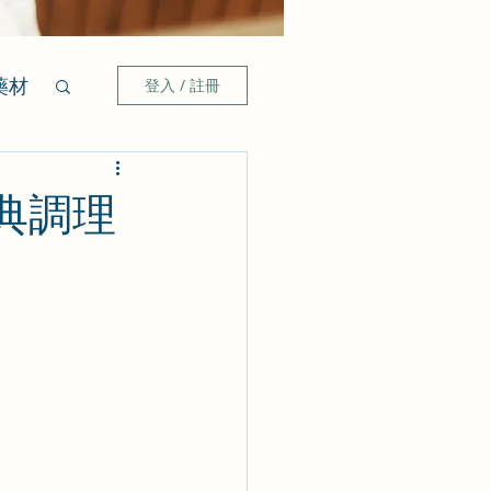
藥材
登入 / 註冊
典調理