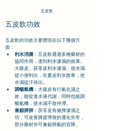
五皮飲
五皮飲功效
五皮飲的功效主要體現在以下幾個方
面：
利水消腫
：五皮飲通過多種藥材的
協同作用，達到利水滲濕的效果。
大腹皮、茯苓皮利水滲濕，使水濕
從小便利出，生薑皮利水散寒，使
水濕從汗排出。
調暢氣機
：大腹皮有行氣化濕之
效，能促進水液代謝，同時也能調
暢氣機，使水濕不致停滯。
兼顧脾肺
：茯苓皮有健脾滲濕之
功，可改善脾虛導致的運化失常，
部分藥材亦可兼顧肺氣的宣降。