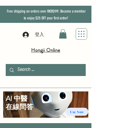
Free shipping on orders over HKD$199. Become a member
to enjoy
$25
OFF
your first order!
登入
Hongji Online
AI 中醫
​在線問答
Use Now