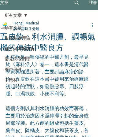
文章
註冊
所有文章
Hongji Medical
所有文章
讀畢需時 3 分鐘
五皮飲：利水消腫、調暢氣
中醫基礎理論
機的傳統中醫良方
經方與方劑詳解
五皮飲是一種傳統的中醫方劑，最早見
常見病症調理
於《麻科活人》卷一
，這本書是清代醫
養生保健
學家吳鞠通所著，主要討論麻疹的診
治
。
五皮飲在這本書中被用來治療麻疹
中藥材
初起時的症狀，如發熱惡寒、四肢浮
腫、口渴欲飲、小便不利等。
這個方劑以其利水消腫的功效而著稱，
主要用於治療因水濕停滯引起的全身或
局部浮腫。
此方劑的組成包括生薑皮、
桑白皮、陳橘皮、大腹皮和茯苓皮，各