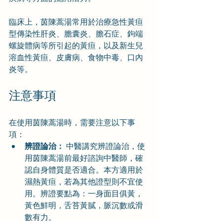
臨床上，茵陳蒿湯常用於治療急性黃疸
型傳染性肝炎、膽囊炎、膽石症、鉤端
螺旋體病等所引起的黃疸，以及新生兒
溶血性黃疸、皮膚病、食物中毒、口內
炎等。
注意事項
在使用茵陳蒿湯時，需要注意以下事
項：
辨證論治：
 中醫講究辨證論治，使
用茵陳蒿湯前最好諮詢中醫師，確
認自身體質是否適合。本方適用於
濕熱黃疸，若為其他證型則不宜使
用。辨證要點為：一身面目俱黃，
黃色鮮明，舌苔黃膩，脈沉數或滑
數有力。