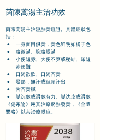
茵陳蒿湯主治功效
茵陳蒿湯主治濕熱黃疸證。具體症狀包
括：
一身面目俱黃，黃色鮮明如橘子色
腹微滿、脘腹脹滿
小便短赤、大便不爽或秘結、尿短
赤便難
口渴欲飲、口渴苔黃
發熱，無汗或但頭汗出
舌苔黃膩
脈沉數或滑數有力、脈沈弦或滑數
《傷寒論》用其治療瘀熱發黃，《金匱
要略》以其治療穀疸。