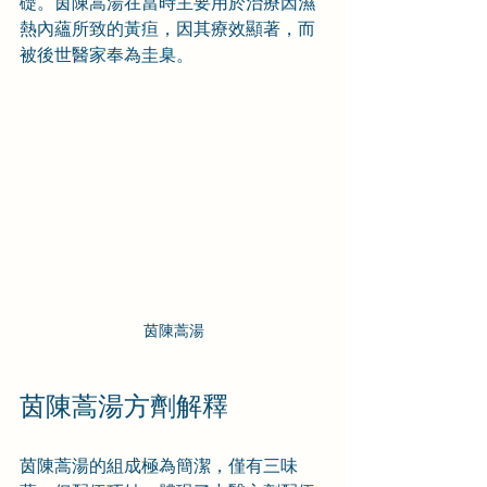
礎。茵陳蒿湯在當時主要用於治療因濕
熱內蘊所致的黃疸，因其療效顯著，而
被後世醫家奉為圭臬。
茵陳蒿湯
茵陳蒿湯方劑解釋
茵陳蒿湯的組成極為簡潔，僅有三味