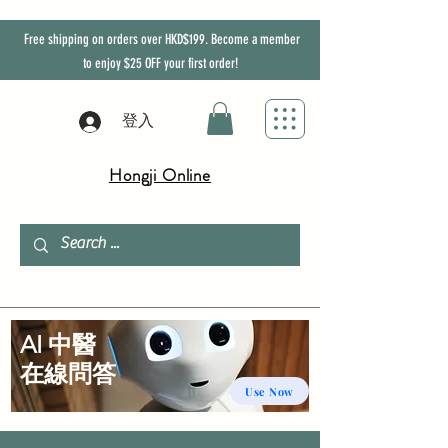
Free shipping on orders over HKD$199. Become a member
to enjoy
$25
OFF
your first order!
登入
Hongji Online
AI 中醫
​在線問答
Use Now