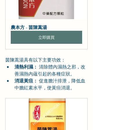
農本方 - 茵陳蒿湯
立即購買
茵陳蒿湯具有以下主要功效：
清熱利濕：
 清除體內濕熱之邪，改
善濕熱內蘊引起的各種症狀。
消退黃疸：
 促進膽汁排泄，降低血
中膽紅素水平，使黃疸消退。