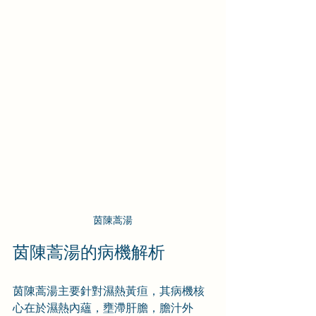
茵陳蒿湯
茵陳蒿湯的病機解析
茵陳蒿湯主要針對濕熱黃疸，其病機核
心在於濕熱內蘊，壅滯肝膽，膽汁外