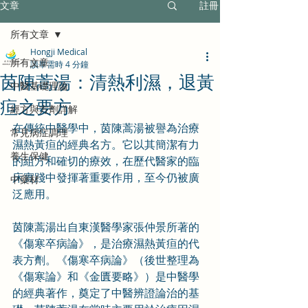
文章
註冊
所有文章
Hongji Medical
所有文章
讀畢需時 4 分鐘
茵陳蒿湯：清熱利濕，退黃
中醫基礎理論
疸之要方
經方與方劑詳解
在傳統中醫學中，茵陳蒿湯被譽為治療
常見病症調理
濕熱黃疸的經典名方。它以其簡潔有力
養生保健
的組方和確切的療效，在歷代醫家的臨
床實踐中發揮著重要作用，至今仍被廣
中藥材
泛應用。
茵陳蒿湯出自東漢醫學家張仲景所著的
《傷寒卒病論》，是治療濕熱黃疸的代
表方劑。《傷寒卒病論》（後世整理為
《傷寒論》和《金匱要略》）是中醫學
的經典著作，奠定了中醫辨證論治的基