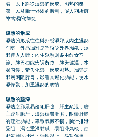
溢。以下將從濕熱的形成、濕熱的壅
滯，以及膽汁外溢的機制，深入剖析茵
陳蒿湯的病機。
濕熱的形成
濕熱的形成往往與外感濕邪或內生濕熱
有關。外感濕邪是指感受外界濕氣，濕
邪侵入人體；內生濕熱則多由飲食不
節、脾胃功能失調所致，脾失健運，水
濕內停，鬱久化熱，形成濕熱。濕熱之
邪易困阻脾胃，影響其運化功能，使水
濕停聚，加重濕熱的病情。
濕熱的壅滯
濕熱之邪最易侵犯肝膽。肝主疏泄，膽
主疏泄膽汁，濕熱壅滯肝膽，阻礙肝膽
的疏泄功能，導致氣機不暢，膽汁排泄
受阻。濕性重濁黏膩，易阻滯氣機，使
邪氣難以排出；熱性炎上，易耗傷津