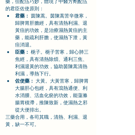
藥，但配伍巧妙，體現了中醫方劑配伍
的君臣佐使原則：
君藥：
 茵陳蒿。茵陳蒿苦辛微寒，
歸脾胃肝膽經，具有清熱利濕、退
黃疸的功效，是治療濕熱黃疸的主
藥，能疏利肝膽，使濕熱下泄，黃
疸消退。
臣藥：
 梔子。梔子苦寒，歸心肺三
焦經，具有清熱除煩、通利三焦、
利濕退黃的功效，協助茵陳蒿清熱
利濕，導熱下行。
佐使藥：
 大黃。大黃苦寒，歸脾胃
大腸肝心包經，具有瀉熱通便、利
水消腫、活血化瘀的功效，能蕩滌
腸胃積滯，推陳致新，使濕熱之邪
從大便排出。
三藥合用，各司其職，清熱、利濕、退
黃，缺一不可。