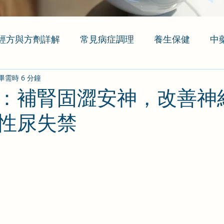
經方與方劑詳解
常見病症調理
養生保健
中
畢需時 6 分鐘
：補腎固澀安神，改善神
性尿失禁