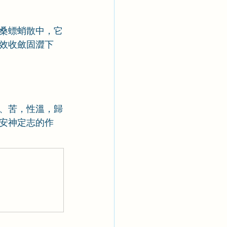
桑螵蛸散中，它
效收斂固澀下
、苦，性溫，歸
安神定志的作