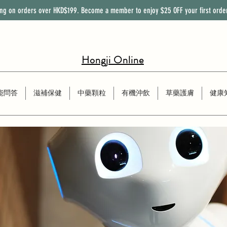
ing on orders over HKD$199. Become a member to enjoy
$25
OFF
your first orde
Hongji Online
能問答
滋補保健
中藥顆粒
有機沖飲
草藥護膚
健康