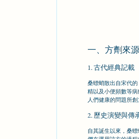
一、方劑來
1. 古代經典記載
桑螵蛸散出自宋代的
精以及小便頻數等病
人們健康的問題所創
2. 歷史演變與傳
自其誕生以來，桑螵