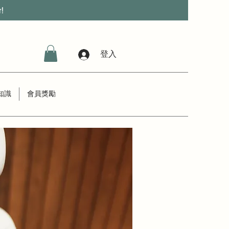
r!
登入
知識
會員獎勵