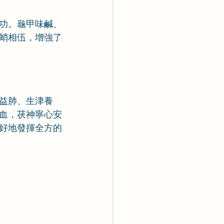
功。龜甲味鹹、
蛸相伍，增強了
益肺、生津養
血，茯神寧心安
好地發揮全方的