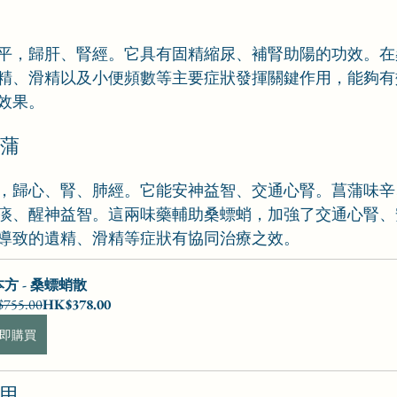
平，歸肝、腎經。它具有固精縮尿、補腎助陽的功效。在
精、滑精以及小便頻數等主要症狀發揮關鍵作用，能夠有
效果。
菖蒲
，歸心、腎、肺經。它能安神益智、交通心腎。菖蒲味辛
痰、醒神益智。這兩味藥輔助桑螵蛸，加強了交通心腎、
導致的遺精、滑精等症狀有協同治療之效。
方 - 桑螵蛸散
755.00
HK$378.00
即購買
龜甲