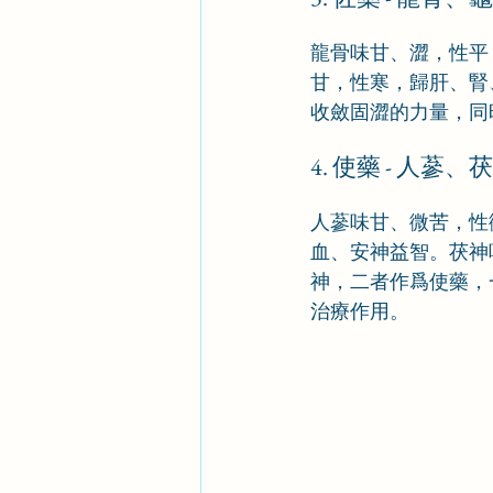
龍骨味甘、澀，性平
甘，性寒，歸肝、腎
收斂固澀的力量，同
4. 使藥 - 人蔘、
人蔘味甘、微苦，性
血、安神益智。茯神
神，二者作爲使藥，
治療作用。