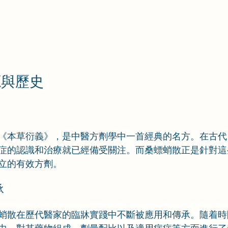
源與歷史
《本草衍義》，是中醫方劑學中一首經典的名方。在古代
症的認識和治療就已經備受關注。而桑螵蛸散正是針對這
立的有效方劑。
承
蛸散在歷代醫家的臨牀實踐中不斷被應用和傳承。隨着時