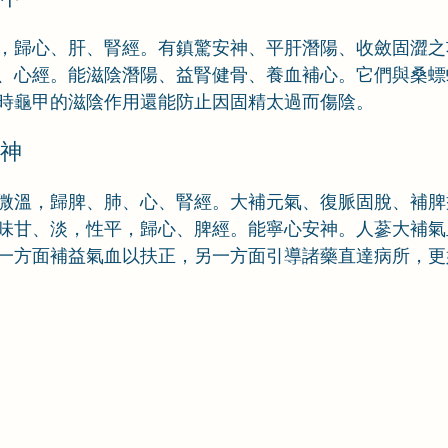
，歸心、肝、腎經。有鎮驚安神、平肝潛陽、收斂固澀之
、心經。能滋陰潛陽、益腎健骨、養血補心。它們與桑螵
時龜甲的滋陰作用還能防止因固精太過而傷陰。
茯神
微溫，歸脾、肺、心、腎經。大補元氣、復脈固脫、補脾
味甘、淡，性平，歸心、脾經。能寧心安神。人蔘大補氣
一方面補益氣血以扶正，另一方面引導諸藥直達病所，更