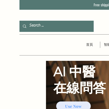
Free shipp
首頁
智
AI 中醫
​在線問答
Use Now