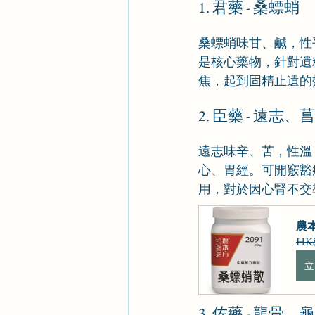
1. 君藥 - 桑螵蛸
桑螵蛸味甘、鹹，性
是核心藥物，針對遺
焦，起到固精止遺的
2. 臣藥 - 遠志、
遠志味辛、苦，性溫
心、胃經。可開竅豁
用，對於因心腎不交
農本
HK$
立
3. 佐藥 - 龍骨、