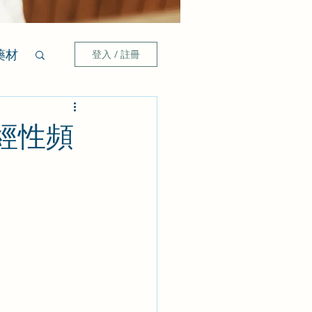
藥材
登入 / 註冊
經性頻