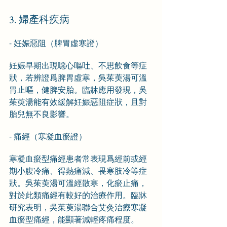
3. 婦產科疾病
- 妊娠惡阻（脾胃虛寒證）
妊娠早期出現噁心嘔吐、不思飲食等症
狀，若辨證爲脾胃虛寒，吳茱萸湯可溫
胃止嘔，健脾安胎。臨牀應用發現，吳
茱萸湯能有效緩解妊娠惡阻症狀，且對
胎兒無不良影響。
- 痛經（寒凝血瘀證）
寒凝血瘀型痛經患者常表現爲經前或經
期小腹冷痛、得熱痛減、畏寒肢冷等症
狀。吳茱萸湯可溫經散寒，化瘀止痛，
對於此類痛經有較好的治療作用。臨牀
研究表明，吳茱萸湯聯合艾灸治療寒凝
血瘀型痛經，能顯著減輕疼痛程度。