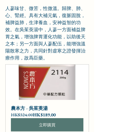
人蔘味甘、微苦，性微溫。歸脾、肺、
心、腎經。具有大補元氣，復脈固脫，
補脾益肺，生津養血，安神益智的功
效。在吳茱萸湯中，人蔘一方面補益脾
胃之氣，增強脾胃運化功能，以助後天
之本；另一方面與人蔘配伍，能增強溫
陽散寒之力，共同針對虛寒之證發揮治
療作用，故爲臣藥。
農本方 - 吳茱萸湯
HK$324.00
HK$189.00
立即購買