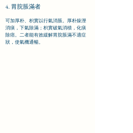
4. 胃脘脹滿者
可加厚朴、枳實以行氣消脹。厚朴燥溼
消痰，下氣除滿；枳實破氣消積，化痰
除痞。二者能有效緩解胃脘脹滿不適症
狀，使氣機通暢。