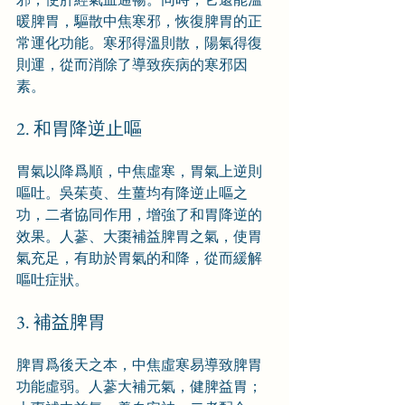
暖脾胃，驅散中焦寒邪，恢復脾胃的正
常運化功能。寒邪得溫則散，陽氣得復
則運，從而消除了導致疾病的寒邪因
素。
2. 和胃降逆止嘔
胃氣以降爲順，中焦虛寒，胃氣上逆則
嘔吐。吳茱萸、生薑均有降逆止嘔之
功，二者協同作用，增強了和胃降逆的
效果。人蔘、大棗補益脾胃之氣，使胃
氣充足，有助於胃氣的和降，從而緩解
嘔吐症狀。
3. 補益脾胃
脾胃爲後天之本，中焦虛寒易導致脾胃
功能虛弱。人蔘大補元氣，健脾益胃；