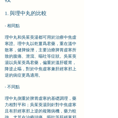
1. 與理中丸的比較
- 相同點
理中丸和吳茱萸湯都可用於治療中焦虛
寒證。理中丸以乾薑爲君藥，重在溫中
散寒，健脾燥溼，主要治療脾胃虛寒所
致的腹痛、泄瀉、嘔吐等症狀。吳茱萸
湯以吳茱萸爲君藥，偏重於溫肝暖胃，
降逆止嘔，對於中焦虛寒兼肝經寒邪上
逆的病症更爲適用。
- 不同點
理中丸側重於脾胃虛寒的基礎調理，藥
力相對平和；吳茱萸湯則針對中焦虛寒
且有肝經寒邪上逆的複雜病機，藥力較
強，尤其在治療頭痛、嘔吐等肝經寒邪