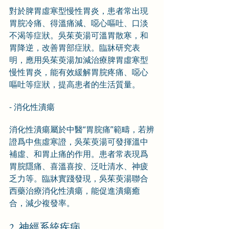
對於脾胃虛寒型慢性胃炎，患者常出現
胃脘冷痛、得溫痛減、噁心嘔吐、口淡
不渴等症狀。吳茱萸湯可溫胃散寒，和
胃降逆，改善胃部症狀。臨牀研究表
明，應用吳茱萸湯加減治療脾胃虛寒型
慢性胃炎，能有效緩解胃脘疼痛、噁心
嘔吐等症狀，提高患者的生活質量。
- 消化性潰瘍
消化性潰瘍屬於中醫“胃脘痛”範疇，若辨
證爲中焦虛寒證，吳茱萸湯可發揮溫中
補虛、和胃止痛的作用。患者常表現爲
胃脘隱痛、喜溫喜按、泛吐清水、神疲
乏力等。臨牀實踐發現，吳茱萸湯聯合
西藥治療消化性潰瘍，能促進潰瘍癒
合，減少複發率。
2. 神經系統疾病