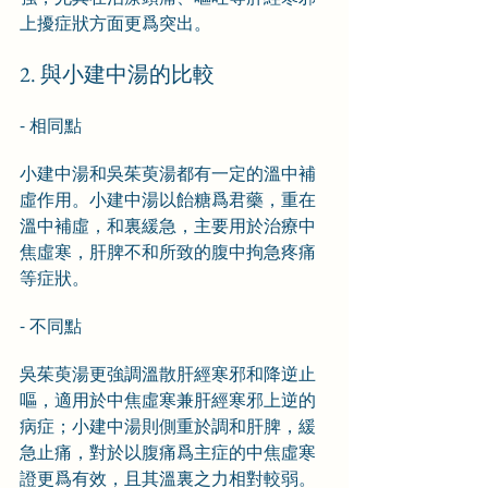
上擾症狀方面更爲突出。
2. 與小建中湯的比較
- 相同點
小建中湯和吳茱萸湯都有一定的溫中補
虛作用。小建中湯以飴糖爲君藥，重在
溫中補虛，和裏緩急，主要用於治療中
焦虛寒，肝脾不和所致的腹中拘急疼痛
等症狀。
- 不同點
吳茱萸湯更強調溫散肝經寒邪和降逆止
嘔，適用於中焦虛寒兼肝經寒邪上逆的
病症；小建中湯則側重於調和肝脾，緩
急止痛，對於以腹痛爲主症的中焦虛寒
證更爲有效，且其溫裏之力相對較弱。