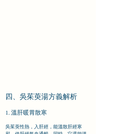
四、吳茱萸湯方義解析
1. 溫肝暖胃散寒
吳茱萸性熱，入肝經，能溫散肝經寒
邪，使肝經氣血通暢。同時，它還能溫