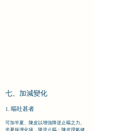
七、加減變化
1. 嘔吐甚者
可加半夏、陳皮以增強降逆止嘔之力。
半夏燥溼化痰，降逆止嘔；陳皮理氣健