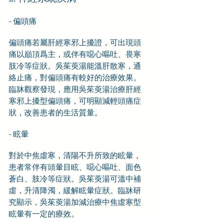
- 偏頭痛
偏頭痛若屬肝經寒邪上擾證，可出現頭
痛以巔頂爲主，或伴有噁心嘔吐、畏寒
肢冷等症狀。吳茱萸湯能溫肝散寒，通
絡止痛，對偏頭痛有較好的治療效果。
臨牀觀察發現，應用吳茱萸湯治療肝經
寒邪上擾型偏頭痛，可明顯減輕頭痛症
狀，改善患者的生活質量。
- 眩暈
對於中焦虛寒，清陽不升所致的眩暈，
患者常伴有頭暈目眩、噁心嘔吐、面色
蒼白、肢冷等症狀。吳茱萸湯可溫中補
虛，升清降濁，緩解眩暈症狀。臨牀研
究顯示，吳茱萸湯加減治療中焦虛寒型
眩暈有一定的療效。