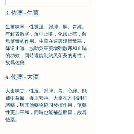
3. 佐藥 - 生薑
生薑味辛，性微溫。歸肺、脾、胃經。
有解表散寒，溫中止嘔，化痰止咳，解
魚蟹毒的作用。生薑在這裏溫胃散寒，
降逆止嘔，協助吳茱萸增強散寒和止嘔
的功效，同時還能制約吳茱萸的毒性，
故爲佐藥。
4. 使藥 - 大棗
大棗味甘，性溫。歸脾、胃、心經。能
補中益氣，養血安神。大棗在方中調和
諸藥，與其他藥物協同發揮作用，使藥
性更加平和，同時也能補益脾胃，故爲
使藥。