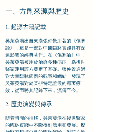
一、方劑來源與歷史
1. 起源古籍記載
吳茱萸湯出自東漢張仲景所著的《傷寒
論》，這是一部對中醫臨牀實踐具有深
遠影響的經典著作。在《傷寒論》中，
吳茱萸湯被用於治療多種病症，爲後世
醫家運用該方奠定了基礎。張仲景通過
對大量臨牀病例的觀察和總結，發現了
吳茱萸湯對於某些特定證候的顯著療
效，從而將其記錄下來，流傳至今。
2. 歷史演變與傳承
隨着時間的推移，吳茱萸湯在後世醫家
的臨牀實踐中不斷得到應用和發展。歷