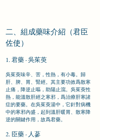
二、組成藥味介紹（君臣
佐使）
1. 君藥 - 吳茱萸
吳茱萸味辛、苦，性熱，有小毒。歸
肝、脾、胃、腎經。其主要功效爲散寒
止痛，降逆止嘔，助陽止瀉。吳茱萸性
熱，能溫散肝經之寒邪，爲治療肝寒諸
症的要藥。在吳茱萸湯中，它針對病機
中的寒邪內盛，起到溫肝暖胃、散寒降
逆的關鍵作用，故爲君藥。
2. 臣藥 - 人蔘