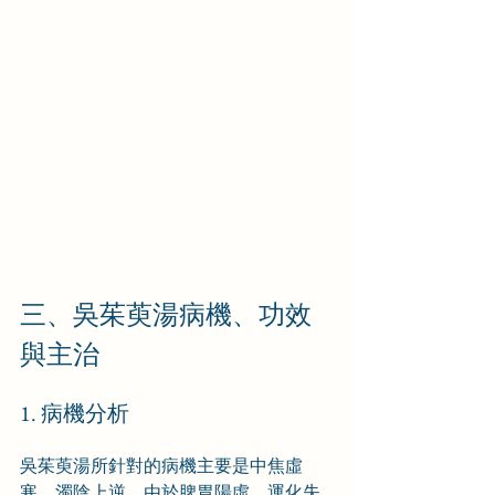
三、吳茱萸湯病機、功效
與主治
1. 病機分析
吳茱萸湯所針對的病機主要是中焦虛
寒，濁陰上逆。由於脾胃陽虛，運化失