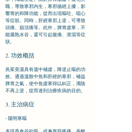
職，導致寒邪內生，寒邪循經上擾，影
響胃的和降功能，從而出現嘔吐、噁心
等症狀。同時，肝經寒邪上逆，可導致
頭痛、巔頂痛等。此外，脾胃虛寒，不
能腐熟水谷，還可引起腹痛、泄瀉等症
狀。
2. 功效概括
吳茱萸湯具有溫中補虛，降逆止嘔的功
效。通過溫散中焦和肝經的寒邪，補益
脾胃之氣，使中焦虛寒得以糾正，濁陰
不再上逆，從而達到治療疾病的目的。
3. 主治病症
- 陽明寒嘔
表現爲食谷欲嘔，或兼胃脘疼痛，吞酸