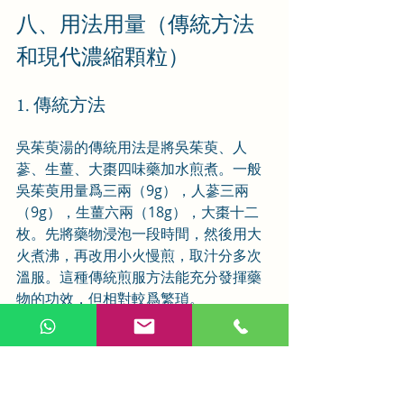
八、用法用量（傳統方法
和現代濃縮顆粒）
1. 傳統方法
吳茱萸湯的傳統用法是將吳茱萸、人
蔘、生薑、大棗四味藥加水煎煮。一般
吳茱萸用量爲三兩（9g），人蔘三兩
（9g），生薑六兩（18g），大棗十二
枚。先將藥物浸泡一段時間，然後用大
火煮沸，再改用小火慢煎，取汁分多次
溫服。這種傳統煎服方法能充分發揮藥
物的功效，但相對較爲繁瑣。
2. 現代濃縮顆粒
隨着現代製藥技術的發展，吳茱萸湯也