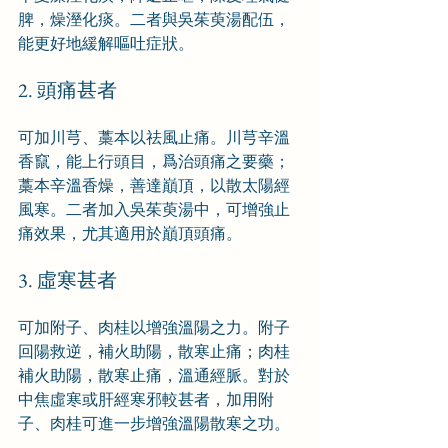
脾，燥溼化痰。二者與吳茱萸湯配伍，
能更好地緩解嘔吐症狀。
2. 頭痛甚者
可加川芎、藁本以祛風止痛。川芎辛溫
香竄，能上行頭目，爲治頭痛之要藥；
藁本辛溫香燥，善達巔頂，以散太陽經
風寒。二者加入吳茱萸湯中，可增強止
痛效果，尤其適用於巔頂頭痛。
3. 虛寒甚者
可加附子、肉桂以增強溫陽之力。附子
回陽救逆，補火助陽，散寒止痛；肉桂
補火助陽，散寒止痛，溫通經脈。對於
中焦虛寒或肝經寒邪較甚者，加用附
子、肉桂可進一步增強溫陽散寒之功。