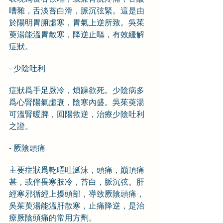
嘈雜，舌淡苔白滑，脈沉弦緊。這是由
於陽明胃腑虛寒，胃氣上逆所致。吳茱
萸湯能溫胃散寒，降逆止嘔，有效緩解
症狀。
- 少陰吐利
症狀爲手足厥冷，煩躁欲死。少陰病多
爲心腎陽氣虛衰，陰寒內盛。吳茱萸湯
可溫腎暖脾，回陽救逆，治療少陰吐利
之證。
- 厥陰頭痛
主要症狀爲乾嘔吐涎沫，頭痛，巔頂痛
甚，或伴畏寒肢冷，苔白，脈沉弦。肝
經寒邪循經上擾頭部，導致厥陰頭痛，
吳茱萸湯能溫肝散寒，止痛降逆，是治
療厥陰頭痛的常用方劑。