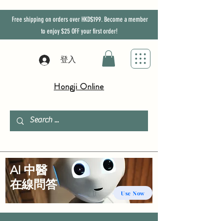
Free shipping on orders over HKD$199. Become a member
to enjoy
$25
OFF
your first order!
登入
Hongji Online
AI 中醫
​在線問答
Use Now