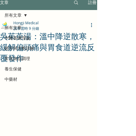
文章
註冊
所有文章
Hongji Medical
所有文章
讀畢需時 9 分鐘
吳茱萸湯：溫中降逆散寒，
中醫基礎理論
緩解偏頭痛與胃食道逆流反
經方與方劑詳解
覆發作
常見病症調理
養生保健
中藥材