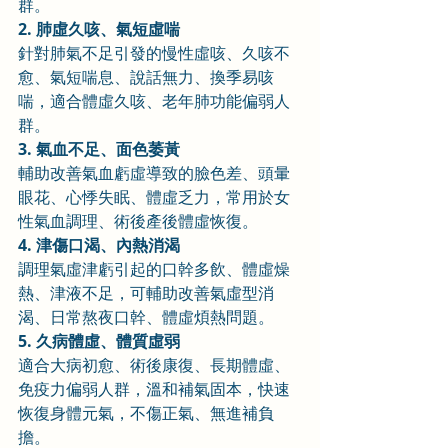
群。
2. 肺虛久咳、氣短虛喘
針對肺氣不足引發的慢性虛咳、久咳不
愈、氣短喘息、說話無力、換季易咳
喘，適合體虛久咳、老年肺功能偏弱人
群。
3. 氣血不足、面色萎黃
輔助改善氣血虧虛導致的臉色差、頭暈
眼花、心悸失眠、體虛乏力，常用於女
性氣血調理、術後產後體虛恢復。
4. 津傷口渴、內熱消渴
調理氣虛津虧引起的口幹多飲、體虛燥
熱、津液不足，可輔助改善氣虛型消
渴、日常熬夜口幹、體虛煩熱問題。
5. 久病體虛、體質虛弱
適合大病初愈、術後康復、長期體虛、
免疫力偏弱人群，溫和補氣固本，快速
恢復身體元氣，不傷正氣、無進補負
擔。