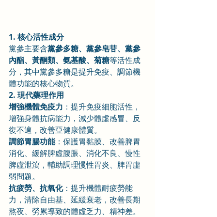
1. 核心活性成分
黨參主要含
黨參多糖、黨參皂苷、黨參
內酯、黃酮類、氨基酸、菊糖
等活性成
分，其中黨參多糖是提升免疫、調節機
體功能的核心物質。
2. 現代藥理作用
增強機體免疫力
：提升免疫細胞活性，
增強身體抗病能力，減少體虛感冒、反
復不適，改善亞健康體質。
調節胃腸功能
：保護胃黏膜、改善脾胃
消化、緩解脾虛腹脹、消化不良、慢性
脾虛泄瀉，輔助調理慢性胃炎、脾胃虛
弱問題。
抗疲勞、抗氧化
：提升機體耐疲勞能
力，清除自由基、延緩衰老，改善長期
熬夜、勞累導致的體虛乏力、精神差。