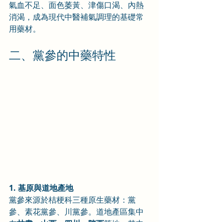
氣血不足、面色萎黃、津傷口渴、內熱
消渴，成為現代中醫補氣調理的基礎常
用藥材。
二、黨參的中藥特性
1. 基原與道地產地
黨參來源於桔梗科三種原生藥材：黨
參、素花黨參、川黨參。道地產區集中