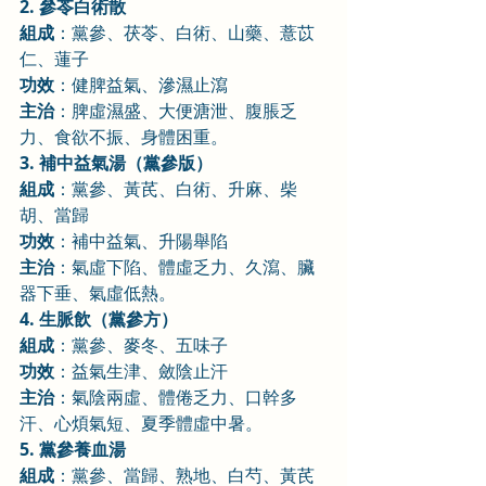
2. 參苓白術散
組成
：黨參、茯苓、白術、山藥、薏苡
仁、蓮子
功效
：健脾益氣、滲濕止瀉
主治
：脾虛濕盛、大便溏泄、腹脹乏
力、食欲不振、身體困重。
3. 補中益氣湯（黨參版）
組成
：黨參、黃芪、白術、升麻、柴
胡、當歸
功效
：補中益氣、升陽舉陷
主治
：氣虛下陷、體虛乏力、久瀉、臟
器下垂、氣虛低熱。
4. 生脈飲（黨參方）
組成
：黨參、麥冬、五味子
功效
：益氣生津、斂陰止汗
主治
：氣陰兩虛、體倦乏力、口幹多
汗、心煩氣短、夏季體虛中暑。
5. 黨參養血湯
組成
：黨參、當歸、熟地、白芍、黃芪