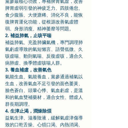
黨參最核心功效，專補脾胃氣虛，改善
脾胃虛弱引發的神疲乏力、四肢倦怠、
食少腹脹、大便溏稀、消化不良，能恢
復脾胃運化功能，從根源改善氣虛體
弱、身形消瘦、精神萎靡等問題。
2. 補益肺氣，止咳平喘
補益肺氣、充盈肺臟氣機，專門調理肺
氣虧虛導致的氣短懶言、語聲低微、久
咳虛喘、動則氣喘、反復虛咳，適合久
病肺虛、換季體虛咳喘人群。
3. 養血補虛，改善氣色
氣能生血、氣能養血，黨參通過補氣以
生血，改善氣血不足引發的面色萎黃、
臉色蒼白、頭暈心悸、氣血虧虛，是溫
和的氣血雙補藥材，適合女性、體虛人
群長期調理。
4. 生津止渴，潤燥除煩
益氣生津、滋養陰液，緩解氣虛津傷導
致的口乾舌燥、心煩口渴、內熱消渴、