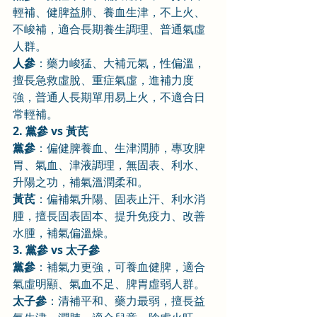
輕補、健脾益肺、養血生津，不上火、
不峻補，適合長期養生調理、普通氣虛
人群。
人參
：藥力峻猛、大補元氣，性偏溫，
擅長急救虛脫、重症氣虛，進補力度
強，普通人長期單用易上火，不適合日
常輕補。
2. 黨參 vs 黃芪
黨參
：偏健脾養血、生津潤肺，專攻脾
胃、氣血、津液調理，無固表、利水、
升陽之功，補氣溫潤柔和。
黃芪
：偏補氣升陽、固表止汗、利水消
腫，擅長固表固本、提升免疫力、改善
水腫，補氣偏溫燥。
3. 黨參 vs 太子參
黨參
：補氣力更強，可養血健脾，適合
氣虛明顯、氣血不足、脾胃虛弱人群。
太子參
：清補平和、藥力最弱，擅長益