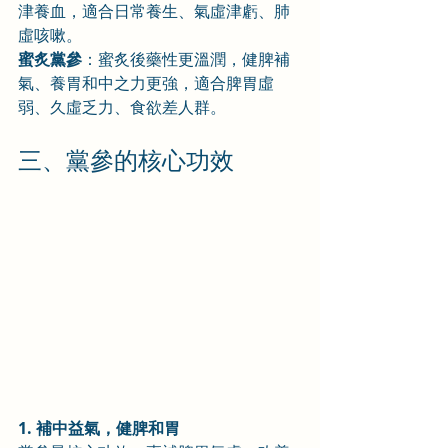
津養血，適合日常養生、氣虛津虧、肺
虛咳嗽。
蜜炙黨參
：蜜炙後藥性更溫潤，健脾補
氣、養胃和中之力更強，適合脾胃虛
弱、久虛乏力、食欲差人群。
三、黨參的核心功效
1. 補中益氣，健脾和胃