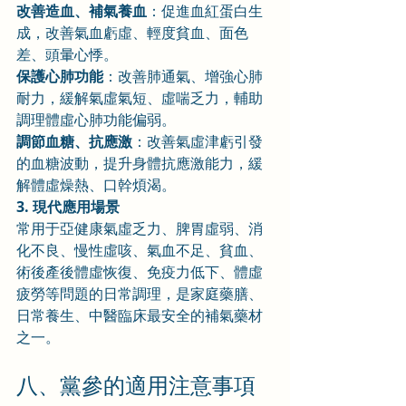
改善造血、補氣養血
：促進血紅蛋白生
成，改善氣血虧虛、輕度貧血、面色
差、頭暈心悸。
保護心肺功能
：改善肺通氣、增強心肺
耐力，緩解氣虛氣短、虛喘乏力，輔助
調理體虛心肺功能偏弱。
調節血糖、抗應激
：改善氣虛津虧引發
的血糖波動，提升身體抗應激能力，緩
解體虛燥熱、口幹煩渴。
3. 現代應用場景
常用于亞健康氣虛乏力、脾胃虛弱、消
化不良、慢性虛咳、氣血不足、貧血、
術後產後體虛恢復、免疫力低下、體虛
疲勞等問題的日常調理，是家庭藥膳、
日常養生、中醫臨床最安全的補氣藥材
之一。
八、黨參的適用注意事項