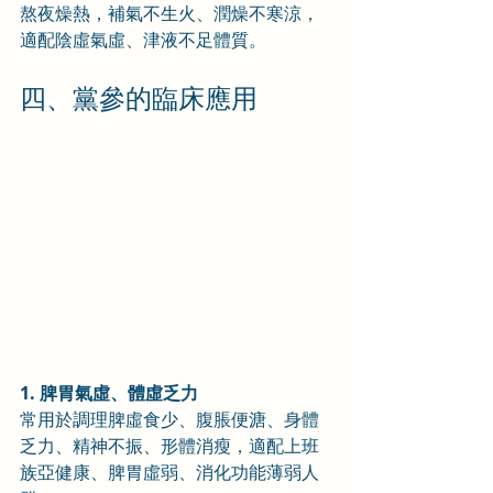
熬夜燥熱，補氣不生火、潤燥不寒涼，
適配陰虛氣虛、津液不足體質。
四、黨參的臨床應用
1. 脾胃氣虛、體虛乏力
常用於調理脾虛食少、腹脹便溏、身體
乏力、精神不振、形體消瘦，適配上班
族亞健康、脾胃虛弱、消化功能薄弱人