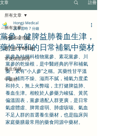
文章
註冊
所有文章
Hongji Medical
所有文章
讀畢需時 7 分鐘
黨參：健脾益肺養血生津，
中醫基礎理論
藥性平和的日常補氣中藥材
經方與方劑詳解
黨參為桔梗科植物黨參、素花黨參、川
常見病症調理
黨參的乾燥根，是中醫經典的平和補氣
養生保健
藥，素有“小人參”之稱。其藥性甘平溫
潤、補而不燥、滋而不膩，補氣力度柔
中藥材
和持久，無上火弊端，主打健脾益肺、
養血生津。相較於人參藥力峻猛、黃芪
偏溫固表，黨參適配人群更廣，是日常
氣虛體虛、脾胃虛弱、肺虛咳喘、氣血
不足人群的首選養生藥材，也是臨床與
家庭藥膳最常用的藥食同源中藥材。