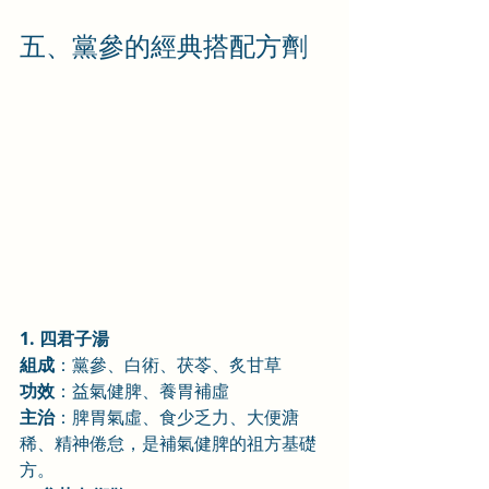
五、黨參的經典搭配方劑
1. 四君子湯
組成
：黨參、白術、茯苓、炙甘草
功效
：益氣健脾、養胃補虛
主治
：脾胃氣虛、食少乏力、大便溏
稀、精神倦怠，是補氣健脾的祖方基礎
方。