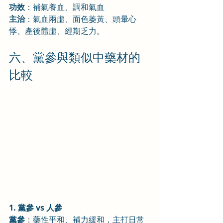
功效
：補氣養血、調和氣血
主治
：氣血兩虛、面色萎黃、頭暈心
悸、產後體虛、經期乏力。
六、黨參與類似中藥材的
比較
1. 黨參 vs 人參
黨參
：藥性平和、補力緩和，主打日常