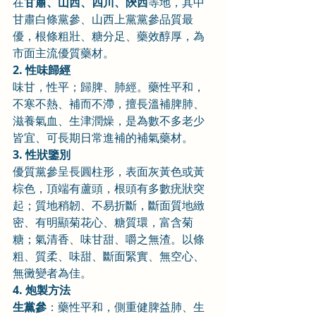
在
甘肅、山西、四川、陝西
等地，其中
甘肅白條黨參、山西上黨黨參品質最
優，根條粗壯、糖分足、藥效醇厚，為
市面主流優質藥材。
2. 性味歸經
味甘，性平；歸脾、肺經。藥性平和，
不寒不熱、補而不滯，擅長溫補脾肺、
滋養氣血、生津潤燥，是為數不多老少
皆宜、可長期日常進補的補氣藥材。
3. 性狀鑒別
優質黨參呈長圓柱形，表面灰黃色或黃
棕色，頂端有蘆頭，根頭有多數疣狀突
起；質地稍韌、不易折斷，斷面質地緻
密、有明顯菊花心、糖質環，富含菊
糖；氣清香、味甘甜、嚼之無渣。以條
粗、質柔、味甜、斷面緊實、無空心、
無黴變者為佳。
4. 炮製方法
生黨參
：藥性平和，側重健脾益肺、生