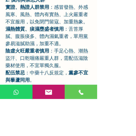
實證、熱證人群禁用
：感冒發熱、外感
風寒、風熱、體內有實熱、上火嚴重者
不宜服用，以免閉門留寇、加重熱象。
濕熱體質、痰濕壅盛者慎用
：舌苔厚
膩、腹脹痰多、體內濕氣重者，單用黨
參易滋膩助濕，加重不適。
陰虛火旺嚴重者慎用
：手足心熱、潮熱
盜汗、口乾咽痛嚴重人群，需配伍滋陰
藥材使用，不宜單獨久服。
配伍禁忌
：中藥十八反規定，
黨參不宜
與藜蘆同用
。
3. 用法用量與食用禁忌
日常養生用量：10–20g/天；藥用調理用
量：10–30g/天，遵醫囑使用。
養生可泡水、煲湯、煮粥、入膳；不宜
與蘿蔔、濃茶、綠豆同食，以免耗氣、
削弱補氣功效；不可超大劑量長期服
用，避免滋膩礙胃、腹脹積食。