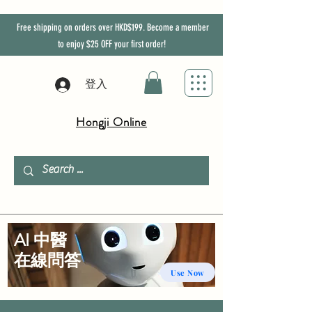
Free shipping on orders over HKD$199. Become a member
to enjoy
$25
OFF
your first order!
登入
Hongji Online
AI 中醫
​在線問答
Use Now