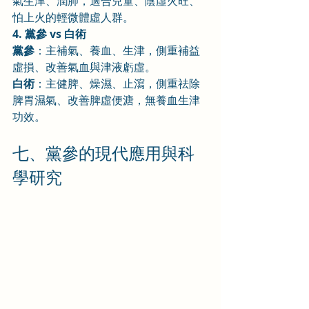
氣生津、潤肺，適合兒童、陰虛火旺、
怕上火的輕微體虛人群。
4. 黨參 vs 白術
黨參
：主補氣、養血、生津，側重補益
虛損、改善氣血與津液虧虛。
白術
：主健脾、燥濕、止瀉，側重祛除
脾胃濕氣、改善脾虛便溏，無養血生津
功效。
七、黨參的現代應用與科
學研究