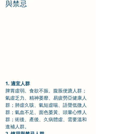
與禁忌
1. 適宜人群
脾胃虛弱、食欲不振、腹脹便溏人群；
氣虛乏力、精神萎靡、易疲勞亞健康人
群；肺虛久咳、氣短虛喘、語聲低微人
群；氣血不足、面色萎黃、頭暈心悸人
群；術後、產後、久病體虛、需要溫和
進補人群。
2. 慎用與禁忌人群