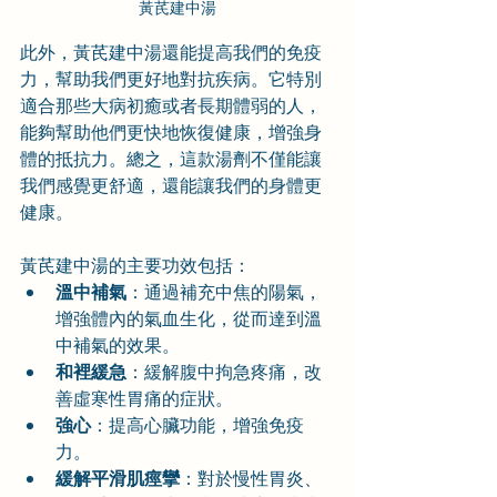
黃芪建中湯
此外，黃芪建中湯還能提高我們的免疫
力，幫助我們更好地對抗疾病。它特別
適合那些大病初癒或者長期體弱的人，
能夠幫助他們更快地恢復健康，增強身
體的抵抗力。總之，這款湯劑不僅能讓
我們感覺更舒適，還能讓我們的身體更
健康。
黃芪建中湯的主要功效包括：
溫中補氣
：通過補充中焦的陽氣，
增強體內的氣血生化，從而達到溫
中補氣的效果。
和裡緩急
：緩解腹中拘急疼痛，改
善虛寒性胃痛的症狀。
強心
：提高心臟功能，增強免疫
力。
緩解平滑肌痙攣
：對於慢性胃炎、