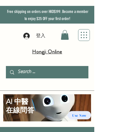
Free shipping on orders over HKD$199. Become a member
to enjoy
$25
OFF
your first order!
登入
Hongji Online
AI 中醫
​在線問答
Use Now