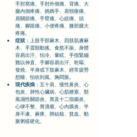
手肘窩痛、手肘外側痛、背痛、大
腿內側疼痛、媽媽手、肩頸痠痛、
肩關節痛、手臂痛、心絞痛、頭
痛、腳跟痛、小便疼痛、膝部腫大
疼痛。
症狀
：上肢手部麻木、四肢肌膚麻
木、手震顫動搖、食慾不振、身體
容易出汗、怕冷、暈眩、手指緊繃
難以伸直、手腳容易出汗、乾嘔、
發燒、半身或下肢麻木、經常疲勞
想睡、怕吹到風、胸悶脹。
現代疾病
：五十肩、慢性鼻炎、心
包炎、肺性心臟病、心肌梗塞、類
風濕性關節炎、胃及十二指腸炎、
心律不整、胃潰瘍、心內膜炎、半
身不遂、麻痺、肺結核、貧血、動
脈粥樣硬化。