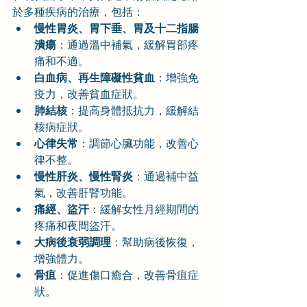
於多種疾病的治療，包括：
慢性胃炎、胃下垂、胃及十二指腸
潰瘍
：通過溫中補氣，緩解胃部疼
痛和不適。
白血病、再生障礙性貧血
：增強免
疫力，改善貧血症狀。
肺結核
：提高身體抵抗力，緩解結
核病症狀。
心律失常
：調節心臟功能，改善心
律不整。
慢性肝炎、慢性腎炎
：通過補中益
氣，改善肝腎功能。
痛經、盜汗
：緩解女性月經期間的
疼痛和夜間盜汗。
大病後衰弱調理
：幫助病後恢復，
增強體力。
骨疽
：促進傷口癒合，改善骨疽症
狀。