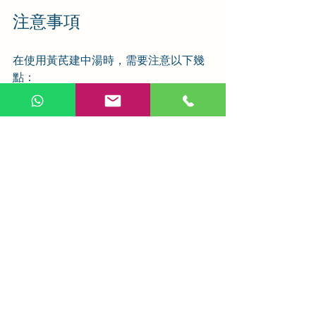
注意事項
在使用黃芪建中湯時，需要注意以下幾
點：
辨證施治
：黃芪建中湯主要用於虛
寒性胃痛，對於胃熱或實熱證者不
宜使用。
加減藥物
：根據患者的具體症狀，
可以適當加減藥物。例如，泛酸者
可去饴糖，加吳茱萸；泛吐清水較
多者，可加干薑、陳皮、半夏、茯
苓等。
寒熱辨證
：對於寒熱錯雜的患者，
需詳細辨證，調整生薑和黃連的用
量，以達到最佳療效。
長期調理
：對於慢性疾病，需長期
服用，並根據病情變化調整藥方。