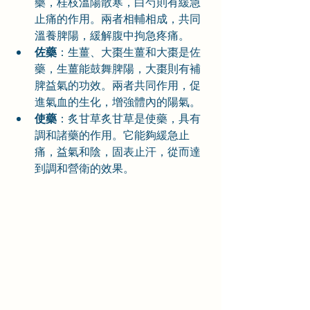
藥，桂枝溫陽散寒，白芍則有緩急
止痛的作用。兩者相輔相成，共同
溫養脾陽，緩解腹中拘急疼痛。
佐藥
：生薑、大棗生薑和大棗是佐
藥，生薑能鼓舞脾陽，大棗則有補
脾益氣的功效。兩者共同作用，促
進氣血的生化，增強體內的陽氣。
使藥
：炙甘草炙甘草是使藥，具有
調和諸藥的作用。它能夠緩急止
痛，益氣和陰，固表止汗，從而達
到調和營衛的效果。