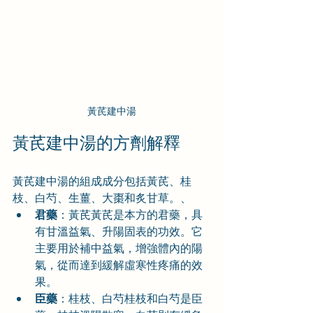
黃芪建中湯
黃芪建中湯的方劑解釋
黃芪建中湯的組成成分包括黃芪、桂
枝、白芍、生薑、大棗和炙甘草。、
君藥
：黃芪黃芪是本方的君藥，具
有甘溫益氣、升陽固表的功效。它
主要用於補中益氣，增強體內的陽
氣，從而達到緩解虛寒性疼痛的效
果。
臣藥
：桂枝、白芍桂枝和白芍是臣