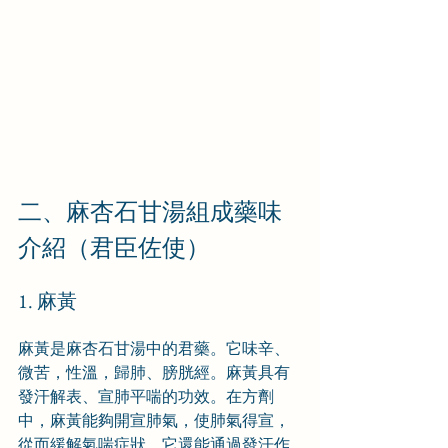
二、麻杏石甘湯組成藥味
介紹（君臣佐使）
1. 麻黃
麻黃是麻杏石甘湯中的君藥。它味辛、
微苦，性溫，歸肺、膀胱經。麻黃具有
發汗解表、宣肺平喘的功效。在方劑
中，麻黃能夠開宣肺氣，使肺氣得宣，
從而緩解氣喘症狀。它還能通過發汗作