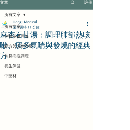
文章
註冊
所有文章
Hongji Medical
所有文章
讀畢需時 11 分鐘
麻杏石甘湯：調理肺部熱咳
中醫基礎理論
嗽、痰多氣喘與發燒的經典
經方與方劑詳解
方
常見病症調理
養生保健
中藥材