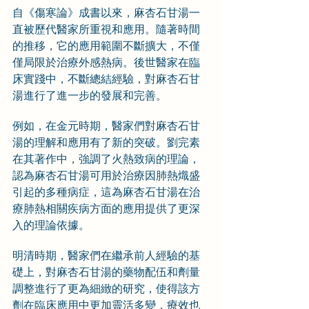
自《傷寒論》成書以來，麻杏石甘湯一
直被歷代醫家所重視和應用。隨著時間
的推移，它的應用範圍不斷擴大，不僅
僅局限於治療外感熱病。後世醫家在臨
床實踐中，不斷總結經驗，對麻杏石甘
湯進行了進一步的發展和完善。
例如，在金元時期，醫家們對麻杏石甘
湯的理解和應用有了新的突破。劉完素
在其著作中，強調了火熱致病的理論，
認為麻杏石甘湯可用於治療因肺熱熾盛
引起的多種病症，這為麻杏石甘湯在治
療肺熱相關疾病方面的應用提供了更深
入的理論依據。
明清時期，醫家們在繼承前人經驗的基
礎上，對麻杏石甘湯的藥物配伍和劑量
調整進行了更為細緻的研究，使得該方
劑在臨床應用中更加靈活多變，療效也