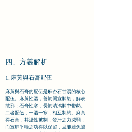
四、方義解析
1. 麻黃與石膏配伍
麻黃與石膏的配伍是麻杏石甘湯的核心
配伍。麻黃性溫，善於開宣肺氣，解表
散邪；石膏性寒，長於清瀉肺中鬱熱。
二者配伍，一溫一寒，相互制約。麻黃
得石膏，其溫性被制，發汗之力減弱，
而宣肺平喘之功得以保留，且能避免過