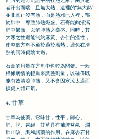
針對的是方劑證中的裡熱之象。由於患
者汗出而喘，且無大熱，這裡的“無大熱”
並非真正沒有熱，而是熱邪已入裡，郁
於肺中，導致肺熱熾盛。石膏能夠清瀉
肺中鬱熱，以解肺熱之壅盛。同時，其
大寒之性還能制約麻黃、杏仁的溫性，
使整個方劑不至於過於溫熱，避免在清
熱的同時傷陰太過。
石膏的用量在方劑中也較為關鍵。一般
根據病情的輕重來調整劑量，以確保既
能有效清瀉肺熱，又不會因寒涼太過而
損傷人體正氣。
4. 甘草
甘草為使藥。它味甘，性平，歸心、
肺、脾、胃經。甘草具有補脾益氣、潤
肺止咳、調和諸藥的作用。在麻杏石甘