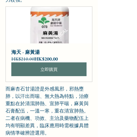
海天 - 麻黃湯
HK$210.00
HK$200.00
立即購買
而麻杏石甘湯證是外感風邪，邪熱壅
肺，以汗出而喘、無大熱為特點，治療
重點在於清瀉肺熱、宣肺平喘，麻黃與
石膏配伍，一溫一寒，重在清宣肺熱。
二者在病機、功效、主治及藥物配伍上
均有明顯差異，臨床應用時需根據具體
病情準確辨證選用。