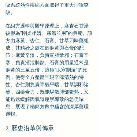
吸系統熱性疾病方面取得了重大理論突
破。
在組方邏輯與醫學原理上，麻杏石甘湯
被譽為“剛柔相濟、寒溫並用”的典範。該
方由麻黃、杏仁、石膏、甘草四味藥組
成，其精妙之處在於麻黃與石膏的配
伍：麻黃辛溫，負責宣肺散邪；石膏辛
寒，負責清泄肺熱。石膏的用量通常是
麻黃的三至五倍，這種“以寒制溫”的比
例，使得全方整體呈現辛涼清熱的特
性。杏仁則負責降氣平喘，甘草調和諸
藥，四藥合力，既能驅散肺部鬱熱，又
能迅速緩解因氣道痙攣導致的急促喘
息，展現了極簡方劑中蘊含的深厚藥理
邏輯。
2. 歷史沿革與傳承