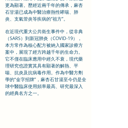
更為顯著。歷經近兩千年的傳承，麻杏
石甘湯已成為中醫治療熱性哮喘、肺
炎、支氣管炎等疾病的“祖方”。
在近現代重大公共衛生事件中，從非典
（SARS）到新冠肺炎（COVID-19），
本方常作為核心配方被納入國家診療方
案中，展現了經方跨越千年的生命力。
它不僅在臨床應用中經久不衰，現代藥
理研究也證實其具有顯著的解熱、平
喘、抗炎及抗病毒作用。作為中醫方劑
學的“金字招牌”，麻杏石甘湯至今仍是全
球中醫臨床使用頻率最高、研究最深入
的經典名方之一。