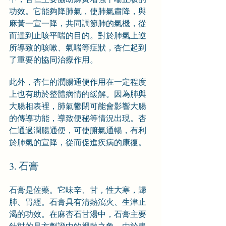
功效。它能夠降肺氣，使肺氣肅降，與
麻黃一宣一降，共同調節肺的氣機，從
而達到止咳平喘的目的。對於肺氣上逆
所導致的咳嗽、氣喘等症狀，杏仁起到
了重要的協同治療作用。
此外，杏仁的潤腸通便作用在一定程度
上也有助於整體病情的緩解。因為肺與
大腸相表裡，肺氣鬱閉可能會影響大腸
的傳導功能，導致便秘等情況出現。杏
仁通過潤腸通便，可使腑氣通暢，有利
於肺氣的宣降，從而促進疾病的康復。
3. 石膏
石膏是佐藥。它味辛、甘，性大寒，歸
肺、胃經。石膏具有清熱瀉火、生津止
渴的功效。在麻杏石甘湯中，石膏主要