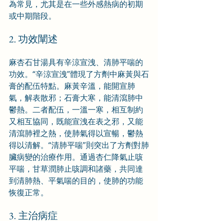
為常見，尤其是在一些外感熱病的初期
或中期階段。
2. 功效闡述
麻杏石甘湯具有辛涼宣洩、清肺平喘的
功效。“辛涼宣洩”體現了方劑中麻黃與石
膏的配伍特點。麻黃辛溫，能開宣肺
氣，解表散邪；石膏大寒，能清瀉肺中
鬱熱。二者配伍，一溫一寒，相互制約
又相互協同，既能宣洩在表之邪，又能
清瀉肺裡之熱，使肺氣得以宣暢，鬱熱
得以清解。“清肺平喘”則突出了方劑對肺
臟病變的治療作用。通過杏仁降氣止咳
平喘，甘草潤肺止咳調和諸藥，共同達
到清肺熱、平氣喘的目的，使肺的功能
恢復正常。
3. 主治病症