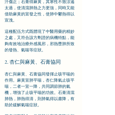
汗傷正；石膏得麻黃，其寒性不致涼遏
太過，使清瀉肺熱之力更強，同時又能
借助麻黃的宣發之性，使肺中鬱熱得以
宣洩。
這種配伍方式既體現了中醫用藥的精妙
之處，又符合該方劑證的病機特點，能
夠有效地治療外感風邪，邪熱壅肺所致
的發熱、氣喘等症狀。
2. 杏仁與麻黃、石膏協同
杏仁與麻黃、石膏協同發揮止咳平喘的
作用。麻黃宣肺平喘，杏仁降氣止咳平
喘，二者一宣一降，共同調節肺的氣
機，增強了止咳平喘的功效。石膏清瀉
肺熱，肺熱得清，則肺氣得以肅降，有
助於緩解氣喘症狀。