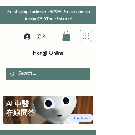
Free shipping on orders over HKD$199. Become a member
to enjoy
$25
OFF
your first order!
登入
Hongji Online
AI 中醫
​在線問答
Use Now