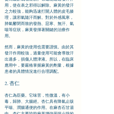
用，使在表之邪得以解除。麻黃的發汗
之力較強，能夠迅速打開人體的皮毛腠
理，讓邪氣隨汗而解。對於外感風寒，
肺氣鬱閉而致的發熱、惡寒、無汗、氣
喘等症狀，麻黃發揮著關鍵的治療作
用。
然而，麻黃的使用也需要謹慎。由於其
發汗作用較強，過量使用可能會導致汗
出過多，損傷人體津液。所以，在臨床
應用中，要嚴格掌握麻黃的劑量，根據
患者的具體情況進行合理調配。
2. 杏仁
杏仁為臣藥。它味苦，性微溫，有小
毒，歸肺、大腸經。杏仁具有降氣止咳
平喘、潤腸通便的作用。在麻杏石甘湯
中，杏仁主要協助麻黃增強平喘止咳的