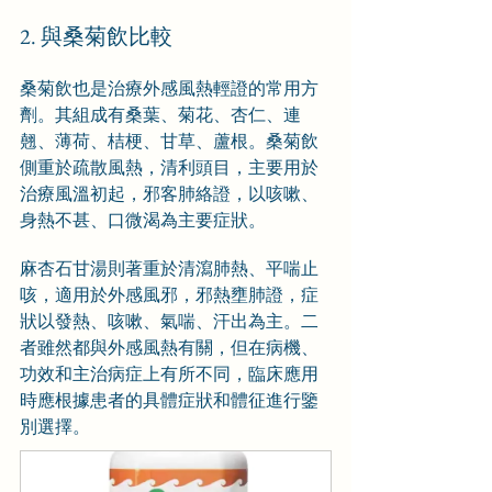
2. 與桑菊飲比較
桑菊飲也是治療外感風熱輕證的常用方
劑。其組成有桑葉、菊花、杏仁、連
翹、薄荷、桔梗、甘草、蘆根。桑菊飲
側重於疏散風熱，清利頭目，主要用於
治療風溫初起，邪客肺絡證，以咳嗽、
身熱不甚、口微渴為主要症狀。
麻杏石甘湯則著重於清瀉肺熱、平喘止
咳，適用於外感風邪，邪熱壅肺證，症
狀以發熱、咳嗽、氣喘、汗出為主。二
者雖然都與外感風熱有關，但在病機、
功效和主治病症上有所不同，臨床應用
時應根據患者的具體症狀和體征進行鑒
別選擇。