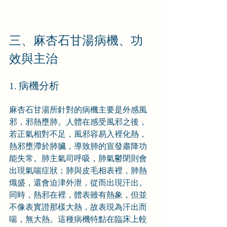
三、麻杏石甘湯病機、功
效與主治
1. 病機分析
麻杏石甘湯所針對的病機主要是外感風
邪，邪熱壅肺。人體在感受風邪之後，
若正氣相對不足，風邪容易入裡化熱，
熱邪壅滯於肺臟，導致肺的宣發肅降功
能失常。肺主氣司呼吸，肺氣鬱閉則會
出現氣喘症狀；肺與皮毛相表裡，肺熱
熾盛，還會迫津外泄，從而出現汗出。
同時，熱邪在裡，體表雖有熱象，但並
不像表實證那樣大熱，故表現為汗出而
喘，無大熱。這種病機特點在臨床上較