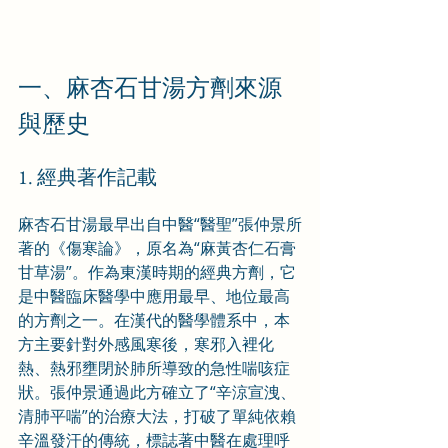
一、麻杏石甘湯方劑來源
與歷史
1. 經典著作記載
麻杏石甘湯最早出自中醫“醫聖”張仲景所
著的《傷寒論》，原名為“麻黃杏仁石膏
甘草湯”。作為東漢時期的經典方劑，它
是中醫臨床醫學中應用最早、地位最高
的方劑之一。在漢代的醫學體系中，本
方主要針對外感風寒後，寒邪入裡化
熱、熱邪壅閉於肺所導致的急性喘咳症
狀。張仲景通過此方確立了“辛涼宣洩、
清肺平喘”的治療大法，打破了單純依賴
辛溫發汗的傳統，標誌著中醫在處理呼