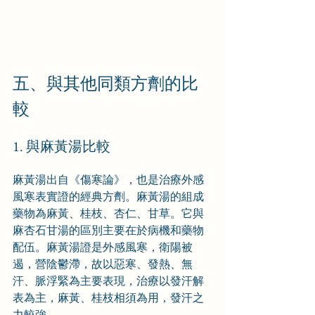
五、與其他同類方劑的比
較
1. 與麻黃湯比較
麻黃湯出自《傷寒論》，也是治療外感
風寒表實證的經典方劑。麻黃湯的組成
藥物為麻黃、桂枝、杏仁、甘草。它與
麻杏石甘湯的區別主要在於病機和藥物
配伍。麻黃湯證是外感風寒，衛陽被
遏，營陰鬱滯，故以惡寒、發熱、無
汗、脈浮緊為主要表現，治療以發汗解
表為主，麻黃、桂枝相須為用，發汗之
力較強。