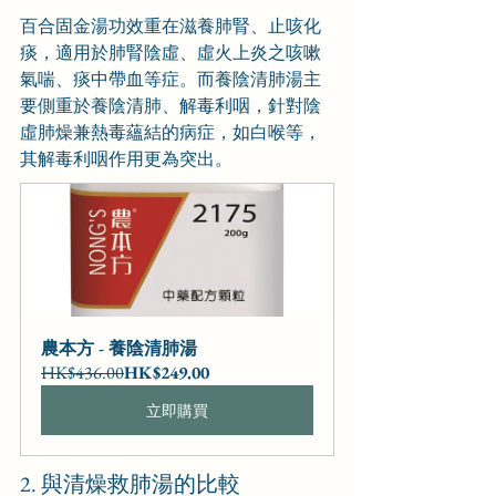
百合固金湯功效重在滋養肺腎、止咳化
痰，適用於肺腎陰虛、虛火上炎之咳嗽
氣喘、痰中帶血等症。而養陰清肺湯主
要側重於養陰清肺、解毒利咽，針對陰
虛肺燥兼熱毒蘊結的病症，如白喉等，
其解毒利咽作用更為突出。
農本方 - 養陰清肺湯
HK$436.00
HK$249.00
立即購買
2. 與清燥救肺湯的比較