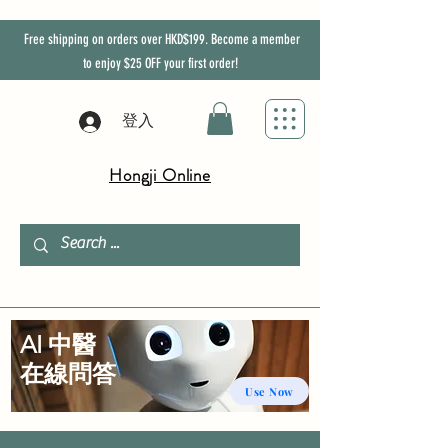
Free shipping on orders over HKD$199. Become a member
to enjoy
$25
OFF
your first order!
登入
Hongji Online
AI 中醫
​在線問答
Use Now