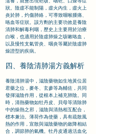
濡養，就會出現乾咳、咽乾、口燥等症
狀。陰虛不能制陽，虛火內生，虛火上
炎於肺，灼傷肺絡，可導致咽喉腫痛、
咯血等症狀。該方劑的主要功效是養陰
清肺和解毒利咽，歷史上主要用於治療
白喉，也適用於陰虛肺燥之咳嗽咯血，
以及慢性支氣管炎、咽炎等屬於陰虛肺
燥證型的疾病。
四、養陰清肺湯方義解析
養陰清肺湯中，滋陰藥物如生地黃位居
君藥之位，麥冬、玄參等為輔佐，共同
發揮滋陰作用，從根本上補充肺陰。同
時，清熱藥物如牡丹皮、貝母等清除肺
中的燥熱之邪，滋陰與清熱相互配合，
標本兼治。薄荷作為使藥，具有疏散風
熱的作用，宣散與滋陰藥物的斂降相結
合，調節肺的氣機。牡丹皮通過活血化