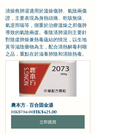
清燥救肺湯適用於溫燥傷肺、氣陰兩傷
證，主要表現為身熱頭痛、乾咳無痰、
氣逆而喘等，側重於治療溫燥之邪傷肺
導致的氣陰兩虛。養陰清肺湯則主要針
對陰虛肺燥兼熱毒蘊結的情況，以生地
黃等滋陰藥物為主，配合清熱解毒利咽
之品，重點在於滋養肺陰和清除熱毒。
農本方 - 百合固金湯
HK$734.00
HK$425.00
立即購買