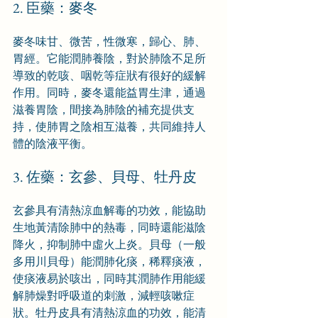
2. 臣藥：麥冬
麥冬味甘、微苦，性微寒，歸心、肺、
胃經。它能潤肺養陰，對於肺陰不足所
導致的乾咳、咽乾等症狀有很好的緩解
作用。同時，麥冬還能益胃生津，通過
滋養胃陰，間接為肺陰的補充提供支
持，使肺胃之陰相互滋養，共同維持人
體的陰液平衡。
3. 佐藥：玄參、貝母、牡丹皮
玄參具有清熱涼血解毒的功效，能協助
生地黃清除肺中的熱毒，同時還能滋陰
降火，抑制肺中虛火上炎。貝母（一般
多用川貝母）能潤肺化痰，稀釋痰液，
使痰液易於咳出，同時其潤肺作用能緩
解肺燥對呼吸道的刺激，減輕咳嗽症
狀。牡丹皮具有清熱涼血的功效，能清