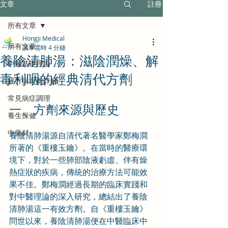
文章
註冊
所有文章
Hongji Medical
所有文章
讀畢需時 4 分鐘
養陰清肺湯：滋陰潤燥、解
中醫基礎理論
毒利咽的經典清代方劑
經方與方劑詳解
常見病症調理
一、方劑來源與歷史
養生保健
中藥材
養陰清肺湯源自清代著名醫學家鄭梅澗
所著的《重樓玉鑰》。在當時的醫療環
境下，對於一些肺部陰液虧虛、伴有燥
熱症狀的疾病，傳統的治療方法可能效
果不佳。鄭梅澗經過長期的臨床實踐和
對中醫理論的深入研究，總結出了養陰
清肺湯這一有效方劑。自《重樓玉鑰》
問世以來，養陰清肺湯便在中醫臨床中