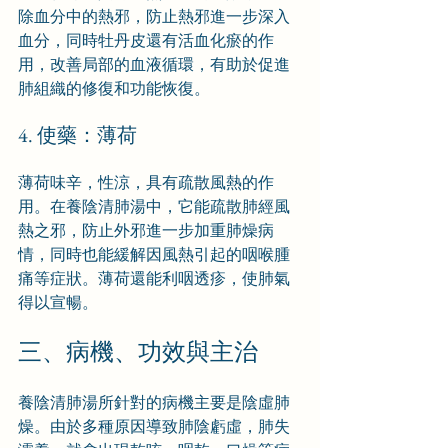
除血分中的熱邪，防止熱邪進一步深入
血分，同時牡丹皮還有活血化瘀的作
用，改善局部的血液循環，有助於促進
肺組織的修復和功能恢復。
4. 使藥：薄荷
薄荷味辛，性涼，具有疏散風熱的作
用。在養陰清肺湯中，它能疏散肺經風
熱之邪，防止外邪進一步加重肺燥病
情，同時也能緩解因風熱引起的咽喉腫
痛等症狀。薄荷還能利咽透疹，使肺氣
得以宣暢。
三、病機、功效與主治
養陰清肺湯所針對的病機主要是陰虛肺
燥。由於多種原因導致肺陰虧虛，肺失