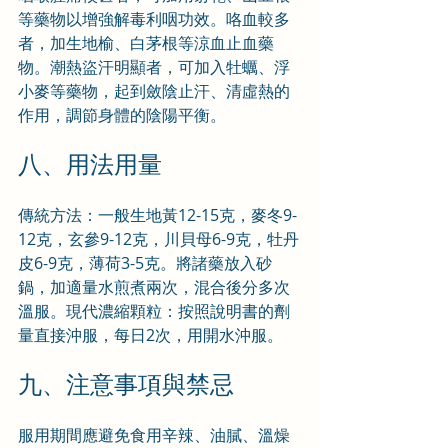
等藥物以增強解毒利咽功效。咯血較多
者，加生地榆、白茅根等涼血止血藥
物。潮熱盜汗明顯者，可加入牡蠣、浮
小麥等藥物，起到斂陰止汗、清虛熱的
作用，調節身體的陰陽平衡。
八、用法用量
傳統方法：一般生地黃12-15克，麥冬9-
12克，玄參9-12克，川貝母6-9克，牡丹
皮6-9克，薄荷3-5克。將諸藥放入砂
鍋，加適量水煎煮兩次，混合後分多次
溫服。現代濃縮顆粒：按照說明書的劑
量直接沖服，每日2次，用開水沖服。
九、注意事項與禁忌
服用期間應避免食用辛辣、油膩、溫燥