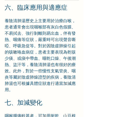
六、臨床應用與適應症
養陰清肺湯歷史上主要用於治療白喉，
患者通常會出現咽喉部有灰白色假膜、
不易拭去、強行剝離則易出血，伴有發
熱、咽痛等症狀，嚴重時可出現聲音嘶
啞、呼吸急促等。對於因陰虛肺燥引起
的咳嗽咯血病症，患者主要表現為乾咳
少痰、或痰中帶血、咽乾口燥、午後潮
熱、盜汗等，養陰清肺湯也有很好的療
效。此外，對於一些慢性支氣管炎、咽
炎等屬於陰虛肺燥證型的疾病，養陰清
肺湯也可根據具體症狀進行適當加減應
用。
七、加減變化
咽喉腫痛較甚者，可加用射乾、山豆根