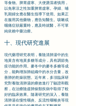
等食物。脾胃虛寒、大便溏瀉者慎用，
以免寒涼之性加重脾胃虛寒。孕婦、哺
乳期婦女應在醫生指導下使用。如果正
在服用其他藥物，應告知醫生。咳嗽或
咽痛症狀嚴重時，應及時就醫，不可單
純依賴中藥治療。
十、現代研究進展
現代藥理研究表明，養陰清肺湯中的生
地黃含有地黃多糖等成分，具有調節免
疫功能的作用。麥冬中的麥冬多糖等成
分，能夠增加肺組織中的水分含量，改
善肺的乾燥狀態。近年來，多項臨床研
究對養陰清肺湯的療效進行了驗證和觀
察，在治療陰虛肺燥類疾病中取得了較
好的臨床效果。隨著研究的深入，養陰
清肺湯在慢性咽炎、反流性咽喉炎等現
代常見疾病中的應用也在不斷擴展。