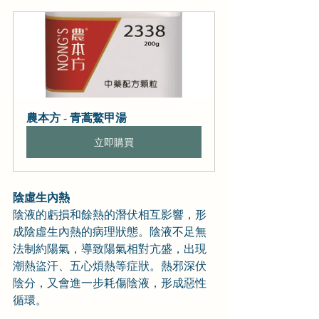
農本方 - 青蒿鱉甲湯
立即購買
陰虛生內熱
陰液的虧損和餘熱的潛伏相互影響，形
成陰虛生內熱的病理狀態。陰液不足無
法制約陽氣，導致陽氣相對亢盛，出現
潮熱盜汗、五心煩熱等症狀。熱邪深伏
陰分，又會進一步耗傷陰液，形成惡性
循環。