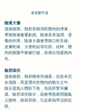
青蒿鱉甲湯
陰液大傷
溫病後期，熱邪長期消耗體內的津液，
導致陰液嚴重虧損。陰液具有滋潤、濡
養的作用，陰液大傷會導致口乾舌燥、
皮膚乾燥、大便乾結等症狀。此時，體
內的陰陽平衡被打破，容易出現虛熱內
生。
餘邪深伏
溫病後期，熱邪雖有所減退，但並未完
全清除，而是潛伏於體內的陰分之中。
陰分是指人體的下焦，包括肝腎等臟
器。餘邪深伏陰分，就會導致夜間陽氣
入陰時，助長邪熱，引起夜熱早涼的症
狀。