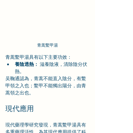
青蒿鱉甲湯
青蒿鱉甲湯具有以下主要功效：
養陰透熱：
 滋養陰液，清除陰分伏
熱。
吴鞠通認為，青蒿不能直入陰分，有鱉
甲領之入也；鱉甲不能獨出陽分，由青
蒿領之出也。
現代應用
現代藥理學研究發現，青蒿鱉甲湯具有
多重藥理活性，為其現代應用提供了科