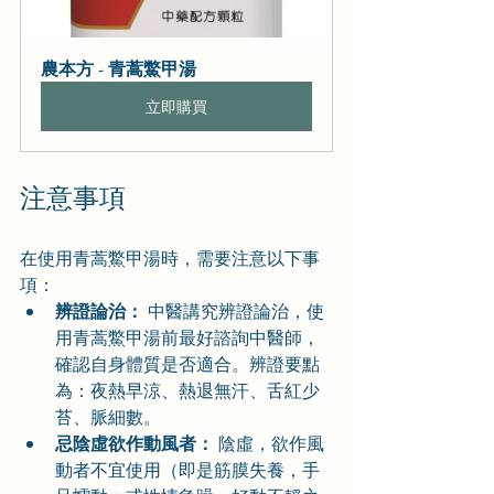
農本方 - 青蒿鱉甲湯
立即購買
注意事項
在使用青蒿鱉甲湯時，需要注意以下事
項：
辨證論治：
 中醫講究辨證論治，使
用青蒿鱉甲湯前最好諮詢中醫師，
確認自身體質是否適合。辨證要點
為：夜熱早涼、熱退無汗、舌紅少
苔、脈細數。
忌陰虛欲作動風者：
 陰虛，欲作風
動者不宜使用（即是筋膜失養，手