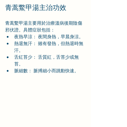
青蒿鱉甲湯主治功效
青蒿鱉甲湯主要用於治療溫病後期陰傷
邪伏證。具體症狀包括：
夜熱早涼： 夜間身熱，早晨身涼。
熱退無汗： 雖有發熱，但熱退時無
汗。
舌紅苔少： 舌質紅，舌苔少或無
苔。
脈細數： 脈搏細小而跳動快速。