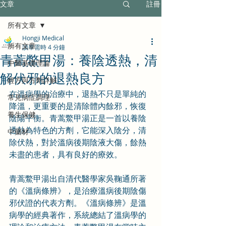
文章
註冊
所有文章
Hongji Medical
所有文章
讀畢需時 4 分鐘
青蒿鱉甲湯：養陰透熱，清
中醫基礎理論
解伏邪的退熱良方
經方與方劑詳解
在溫病學的治療中，退熱不只是單純的
常見病症調理
降溫，更重要的是清除體內餘邪，恢復
養生保健
陰陽平衡。青蒿鱉甲湯正是一首以養陰
透熱為特色的方劑，它能深入陰分，清
中藥材
除伏熱，對於溫病後期陰液大傷，餘熱
未盡的患者，具有良好的療效。
青蒿鱉甲湯出自清代醫學家吳鞠通所著
的《溫病條辨》，是治療溫病後期陰傷
邪伏證的代表方劑。《溫病條辨》是溫
病學的經典著作，系統總結了溫病學的