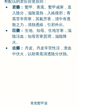
劑配伍的君臣佐使原則：
君藥：
 鱉甲、青蒿。鱉甲咸寒，直
入陰分，滋陰退熱，入絡搜邪；青
蒿苦辛而寒，其氣芳香，清中有透
散之力，清熱透絡，引邪外出。
臣藥：
 生地、知母。生地甘寒，滋
陰涼血；知母苦寒質潤，滋陰降
火。
佐藥：
 丹皮。丹皮辛苦性涼，泄血
中伏火，以助青蒿清透陰分伏熱。
青蒿鱉甲湯