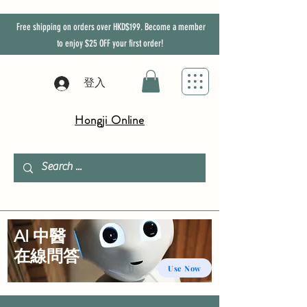
Free shipping on orders over HKD$199. Become a member
to enjoy
$25
OFF
your first order!
登入
Hongji Online
AI 中醫
​在線問答
Use Now