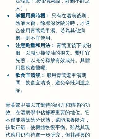
足蠕動；或性情急躁，好動不靜之
人）。
掌握用藥時機：
 只有在溫病後期，
陰液大傷，餘邪深伏陰分時，才適
合使用青蒿鱉甲湯。若為其他病
機，則不宜使用。
注意劑量和用法：
 青蒿宜後下或泡
服，以減少揮發油的損失。鱉甲宜
先煎，以充分釋放有效成分。具體
用量應遵醫囑。
飲食宜清淡：
 服用青蒿鱉甲湯期
間，飲食宜清淡，避免辛辣刺激之
品。
青蒿鱉甲湯以其獨特的組方和精準的功
效，在溫病學中佔據著重要的地位。它
不僅能清除陰分伏熱，還能滋養陰液，
扶助正氣，使機體恢復平衡。雖然其現
代應用仍有待進一步研究，但其經典的