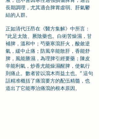
液，也不會因寒性過強損傷脾胃，適合
長期調理，尤其適合脾胃虛弱、肝氣鬱
結的人群。
正如清代汪昂在《醫方集解》中所言：
“此足太陰、厥陰藥也。白術苦燥濕，甘
補脾，溫和中；芍藥寒瀉肝火，酸斂逆
氣，緩中止痛；防風辛能散肝，香能舒
脾，風能勝濕，為理脾引經要藥；陳皮
辛能利氣，炒香尤能燥濕醒脾，使氣行
則痛止。數者皆以瀉木而益土也。” 這句
話精准概括了痛瀉要方的配伍精髓，也
道出了它能專治痛瀉的根本原因。