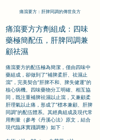
痛瀉要方：肝脾同調的傳世良方
痛瀉要方方劑組成：四味
藥極簡配伍，肝脾同調兼
顧祛濕
痛瀉要方的配伍極為簡潔，僅由四味中
藥組成，卻做到了“補脾柔肝、祛濕止
瀉”，完美契合“肝脾不和、脾失健運”的
核心病機。四味藥物分工明確、相互協
同，既注重補脾祛濕以止瀉，又兼顧柔
肝理氣以止痛，形成了“標本兼顧、肝脾
同調”的配伍體系。其經典組成及現代常
用劑量（參考《丹溪心法》原文，結合
現代臨床實踐調整）如下：