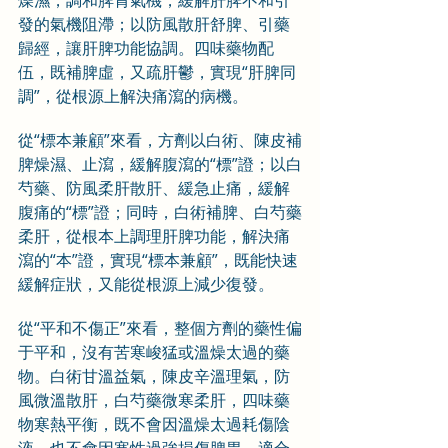
燥濕，調和脾胃氣機，緩解肝脾不和引
發的氣機阻滯；以防風散肝舒脾、引藥
歸經，讓肝脾功能協調。四味藥物配
伍，既補脾虛，又疏肝鬱，實現“肝脾同
調”，從根源上解決痛瀉的病機。
從“標本兼顧”來看，方劑以白術、陳皮補
脾燥濕、止瀉，緩解腹瀉的“標”證；以白
芍藥、防風柔肝散肝、緩急止痛，緩解
腹痛的“標”證；同時，白術補脾、白芍藥
柔肝，從根本上調理肝脾功能，解決痛
瀉的“本”證，實現“標本兼顧”，既能快速
緩解症狀，又能從根源上減少復發。
從“平和不傷正”來看，整個方劑的藥性偏
于平和，沒有苦寒峻猛或溫燥太過的藥
物。白術甘溫益氣，陳皮辛溫理氣，防
風微溫散肝，白芍藥微寒柔肝，四味藥
物寒熱平衡，既不會因溫燥太過耗傷陰