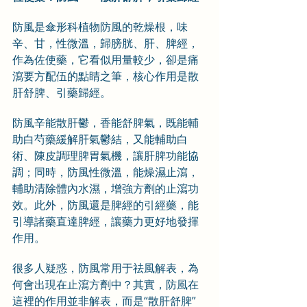
防風是傘形科植物防風的乾燥根，味
辛、甘，性微溫，歸膀胱、肝、脾經，
作為佐使藥，它看似用量較少，卻是痛
瀉要方配伍的點睛之筆，核心作用是散
肝舒脾、引藥歸經。
防風辛能散肝鬱，香能舒脾氣，既能輔
助白芍藥緩解肝氣鬱結，又能輔助白
術、陳皮調理脾胃氣機，讓肝脾功能協
調；同時，防風性微溫，能燥濕止瀉，
輔助清除體內水濕，增強方劑的止瀉功
效。此外，防風還是脾經的引經藥，能
引導諸藥直達脾經，讓藥力更好地發揮
作用。
很多人疑惑，防風常用于祛風解表，為
何會出現在止瀉方劑中？其實，防風在
這裡的作用並非解表，而是“散肝舒脾”