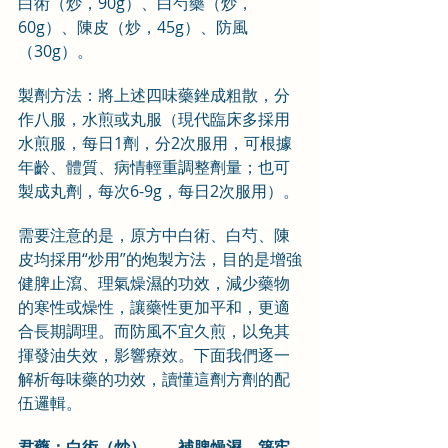
白術（炒，90g）、白芍藥（炒，
60g）、陳皮（炒，45g）、防風
（30g）。
製劑方法：將上述四味藥銼成粗散，分
作八服，水煎或丸服（現代臨床多採用
水煎服，每日1劑，分2次服用，可根據
年齡、體質、病情輕重調整劑量；也可
製成丸劑，每次6-9g，每日2次服用）。
需要注意的是，原方中白術、白芍、陳
皮均採用“炒用”的炮製方法，目的是增強
健脾止瀉、理氣燥濕的功效，減少藥物
的寒性或燥性，讓藥性更加平和，更適
合長期調理。而防風不宜久煎，以免其
揮發油失效，影響療效。下面我們逐一
解析每味藥的功效，讀懂這劑方劑的配
伍邏輯。
君藥：白術（炒）——補脾燥濕，築牢