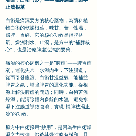
止瀉根基
白術是痛瀉要方的核心藥物，為菊科植
物白術的乾燥根莖，味甘、苦，性溫，
歸脾、胃經。它的核心功效是補脾益
氣、燥濕利水、止瀉，是方中的“補脾核
心”，也是治療脾虛泄瀉的要藥。
痛瀉的核心病機之一是“脾虛”——脾胃虛
弱，運化失常，水濕內生，下注腸道，
從而引發腹瀉。白術甘溫益氣，能補益
脾胃之氣，增強脾胃的運化功能，從根
源上解決脾虛的問題；同時，白術苦溫
燥濕，能清除體內多餘的水濕，避免水
濕下注腸道導致腹瀉，實現“補脾祛濕止
瀉”的功效。
原方中白術採用“炒用”，是因為生白術燥
濕之力較強，炒後其燥性略有緩和，且