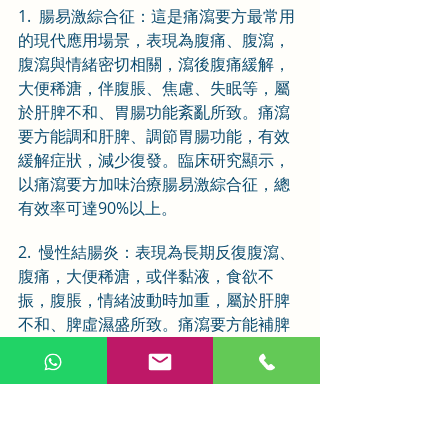
1.  腸易激綜合征：這是痛瀉要方最常用
的現代應用場景，表現為腹痛、腹瀉，
腹瀉與情緒密切相關，瀉後腹痛緩解，
大便稀溏，伴腹脹、焦慮、失眠等，屬
於肝脾不和、胃腸功能紊亂所致。痛瀉
要方能調和肝脾、調節胃腸功能，有效
緩解症狀，減少復發。臨床研究顯示，
以痛瀉要方加味治療腸易激綜合征，總
有效率可達90%以上。
2.  慢性結腸炎：表現為長期反復腹瀉、
腹痛，大便稀溏，或伴黏液，食欲不
振，腹脹，情緒波動時加重，屬於肝脾
不和、脾虛濕盛所致。痛瀉要方能補脾
祛濕、柔肝止痛，改善腸道功能，緩解
腹瀉、腹痛症狀，輔助修復腸道黏膜。
3.  急性腸炎（恢復期）：急性腸炎患
者，經治療後發熱、嘔吐等症狀緩解，