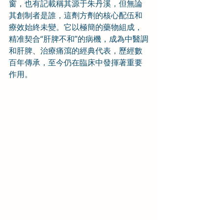
窗，也有記載稱其源于朱丹溪，但無論
其創制者是誰，這劑方劑的核心配伍和
療效始終未變。它以極簡的藥物組成，
精准契合“肝脾不和”的病機，成為中醫調
和肝脾、治療痛瀉的經典代表，歷經數
百年傳承，至今仍在臨床中發揮著重要
作用。