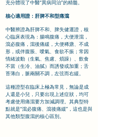
充分體現了中醫“異病同治”的精髓。
核心適用證：肝脾不和型痛瀉
中醫辨證為肝脾不和、脾失健運證，核
心臨床表現為：腸鳴腹痛，大便泄瀉，
瀉必腹痛，瀉後痛緩，大便稀溏、不成
形，或伴腹脹、噯氣、食欲不振；常因
情緒波動（生氣、焦慮、煩躁）、飲食
不當（生冷、油膩）而誘發或加重；舌
苔薄白，脈兩關不調，左弦而右緩。
這種證型在臨床上極為常見，無論是成
人還是小兒，只要出現上述症狀，均可
考慮使用痛瀉要方加減調理。其典型特
點就是“瀉必腹痛、瀉後痛緩”，這也是與
其他類型腹瀉的核心區別。