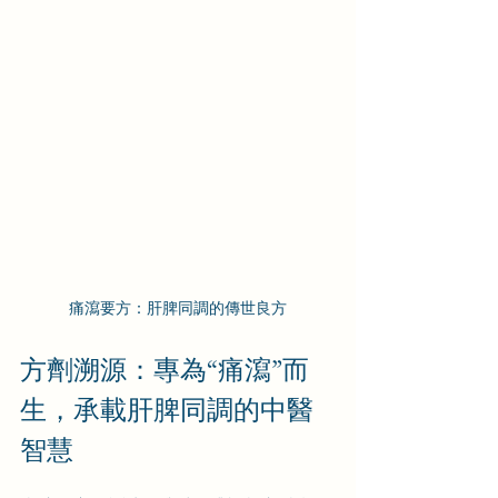
痛瀉要方：肝脾同調的傳世良方
方劑溯源：專為“痛瀉”而
生，承載肝脾同調的中醫
智慧