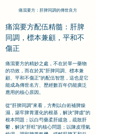
痛瀉要方：肝脾同調的傳世良方
痛瀉要方配伍精髓：肝脾
同調，標本兼顧，平和不
傷正
痛瀉要方的精妙之處，不在於單一藥物
的功效，而在於其“肝脾同調、標本兼
顧、平和不傷正”的配伍智慧，這也是它
能成為傳世名方、歷經數百年仍能廣泛
應用的核心原因。
從“肝脾同調”來看，方劑以白術補脾燥
濕，築牢脾胃運化的根基，解決“脾虛”的
根本問題；以白芍藥柔肝緩急，疏散肝
鬱，解決“肝旺”的核心問題；以陳皮理氣