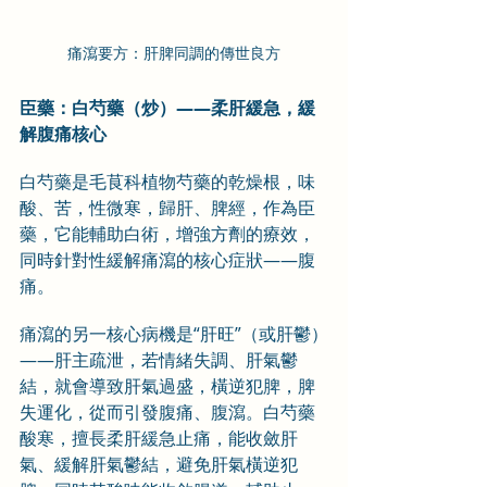
痛瀉要方：肝脾同調的傳世良方
臣藥：白芍藥（炒）——柔肝緩急，緩
解腹痛核心
白芍藥是毛茛科植物芍藥的乾燥根，味
酸、苦，性微寒，歸肝、脾經，作為臣
藥，它能輔助白術，增強方劑的療效，
同時針對性緩解痛瀉的核心症狀——腹
痛。
痛瀉的另一核心病機是“肝旺”（或肝鬱）
——肝主疏泄，若情緒失調、肝氣鬱
結，就會導致肝氣過盛，橫逆犯脾，脾
失運化，從而引發腹痛、腹瀉。白芍藥
酸寒，擅長柔肝緩急止痛，能收斂肝
氣、緩解肝氣鬱結，避免肝氣橫逆犯