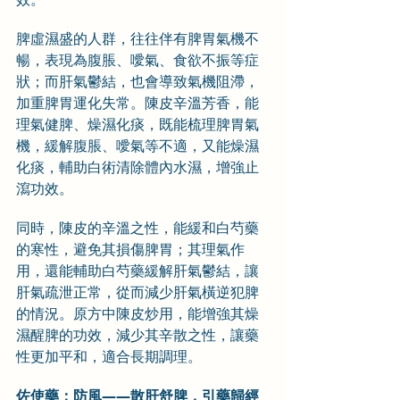
脾虛濕盛的人群，往往伴有脾胃氣機不
暢，表現為腹脹、噯氣、食欲不振等症
狀；而肝氣鬱結，也會導致氣機阻滯，
加重脾胃運化失常。陳皮辛溫芳香，能
理氣健脾、燥濕化痰，既能梳理脾胃氣
機，緩解腹脹、噯氣等不適，又能燥濕
化痰，輔助白術清除體內水濕，增強止
瀉功效。
同時，陳皮的辛溫之性，能緩和白芍藥
的寒性，避免其損傷脾胃；其理氣作
用，還能輔助白芍藥緩解肝氣鬱結，讓
肝氣疏泄正常，從而減少肝氣橫逆犯脾
的情況。原方中陳皮炒用，能增強其燥
濕醒脾的功效，減少其辛散之性，讓藥
性更加平和，適合長期調理。
佐使藥：防風——散肝舒脾，引藥歸經