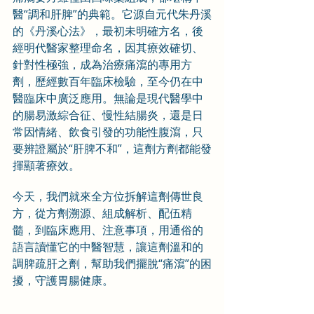
醫“調和肝脾”的典範。它源自元代朱丹溪
的《丹溪心法》，最初未明確方名，後
經明代醫家整理命名，因其療效確切、
針對性極強，成為治療痛瀉的專用方
劑，歷經數百年臨床檢驗，至今仍在中
醫臨床中廣泛應用。無論是現代醫學中
的腸易激綜合征、慢性結腸炎，還是日
常因情緒、飲食引發的功能性腹瀉，只
要辨證屬於“肝脾不和”，這劑方劑都能發
揮顯著療效。
今天，我們就來全方位拆解這劑傳世良
方，從方劑溯源、組成解析、配伍精
髓，到臨床應用、注意事項，用通俗的
語言讀懂它的中醫智慧，讓這劑溫和的
調脾疏肝之劑，幫助我們擺脫“痛瀉”的困
擾，守護胃腸健康。