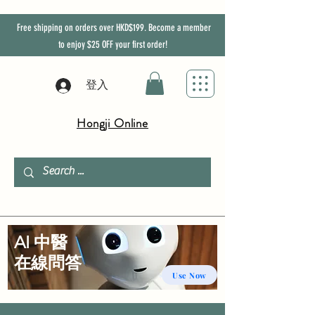
Free shipping on orders over HKD$199. Become a member
to enjoy
$25
OFF
your first order!
登入
Hongji Online
AI 中醫
​在線問答
Use Now