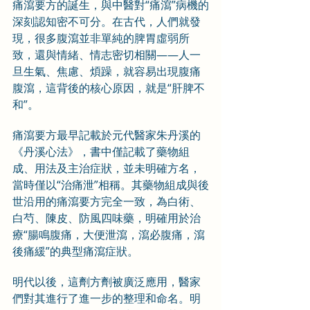
痛瀉要方的誕生，與中醫對“痛瀉”病機的
深刻認知密不可分。在古代，人們就發
現，很多腹瀉並非單純的脾胃虛弱所
致，還與情緒、情志密切相關——人一
旦生氣、焦慮、煩躁，就容易出現腹痛
腹瀉，這背後的核心原因，就是“肝脾不
和”。
痛瀉要方最早記載於元代醫家朱丹溪的
《丹溪心法》，書中僅記載了藥物組
成、用法及主治症狀，並未明確方名，
當時僅以“治痛泄”相稱。其藥物組成與後
世沿用的痛瀉要方完全一致，為白術、
白芍、陳皮、防風四味藥，明確用於治
療“腸鳴腹痛，大便泄瀉，瀉必腹痛，瀉
後痛緩”的典型痛瀉症狀。
明代以後，這劑方劑被廣泛應用，醫家
們對其進行了進一步的整理和命名。明