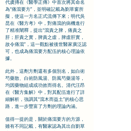
代虞摶在《醫學正傳》中首次將其命名
為“痛瀉要方”，並明確記載為劉草窗所
擬，使這一方名正式流傳下來；明代吳
昆在《醫方考》中，對痛瀉的病機進行
了精准闡釋，提出“瀉責之脾，痛責之
肝；肝責之實，脾責之虛，脾虛肝實，
故令痛瀉”，這一觀點被後世醫家廣泛認
可，也成為痛瀉要方配伍的核心理論依
據。
此外，這劑方劑還有多個別名，如白術
芍藥散、白術防風湯、防風芍藥湯等，
均因藥物組成或功效而得名。清代汪昂
在《醫方集解》中，對其配伍進行了詳
細解析，強調其“瀉木而益土”的核心思
路，進一步豐富了方劑的理論內涵。
值得一提的是，關於痛瀉要方的方源，
雖有不同記載，有醫家認為其出自劉草