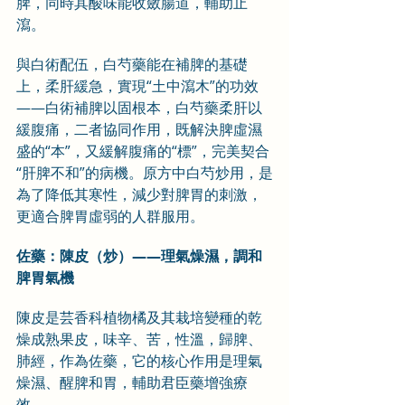
脾，同時其酸味能收斂腸道，輔助止
瀉。
與白術配伍，白芍藥能在補脾的基礎
上，柔肝緩急，實現“土中瀉木”的功效
——白術補脾以固根本，白芍藥柔肝以
緩腹痛，二者協同作用，既解決脾虛濕
盛的“本”，又緩解腹痛的“標”，完美契合
“肝脾不和”的病機。原方中白芍炒用，是
為了降低其寒性，減少對脾胃的刺激，
更適合脾胃虛弱的人群服用。
佐藥：陳皮（炒）——理氣燥濕，調和
脾胃氣機
陳皮是芸香科植物橘及其栽培變種的乾
燥成熟果皮，味辛、苦，性溫，歸脾、
肺經，作為佐藥，它的核心作用是理氣
燥濕、醒脾和胃，輔助君臣藥增強療
效。