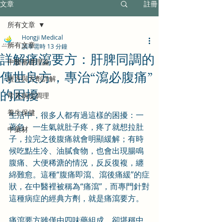
文章
註冊
所有文章
Hongji Medical
所有文章
讀畢需時 13 分鐘
詳解痛瀉要方：肝脾同調的
中醫基礎理論
傳世良方，專治“瀉必腹痛”
經方與方劑詳解
的困擾
常見病症調理
養生保健
生活中，很多人都有過這樣的困擾：一
著急、一生氣就肚子疼，疼了就想拉肚
中藥材
子，拉完之後腹痛就會明顯緩解；有時
候吃點生冷、油膩食物，也會出現腸鳴
腹痛、大便稀溏的情況，反反復複，纏
綿難愈。這種“腹痛即瀉、瀉後痛緩”的症
狀，在中醫裡被稱為“痛瀉”，而專門針對
這種病症的經典方劑，就是痛瀉要方。
痛瀉要方雖僅由四味藥組成，卻堪稱中