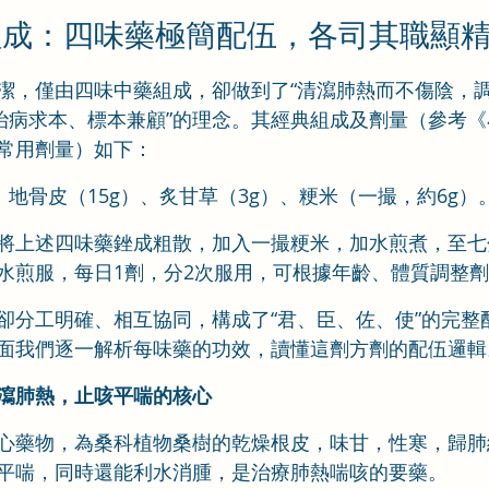
組成：四味藥極簡配伍，各司其職顯
潔，僅由四味中藥組成，卻做到了“清瀉肺熱而不傷陰，
“治病求本、標本兼顧”的理念。其經典組成及劑量（參考
常用劑量）如下：
、地骨皮（15g）、炙甘草（3g）、粳米（一撮，約6g）
將上述四味藥銼成粗散，加入一撮粳米，加水煎煮，至七
水煎服，每日1劑，分2次服用，可根據年齡、體質調整
卻分工明確、相互協同，構成了“君、臣、佐、使”的完整
面我們逐一解析每味藥的功效，讀懂這劑方劑的配伍邏輯
瀉肺熱，止咳平喘的核心
心藥物，為桑科植物桑樹的乾燥根皮，味甘，性寒，歸肺
平喘，同時還能利水消腫，是治療肺熱喘咳的要藥。