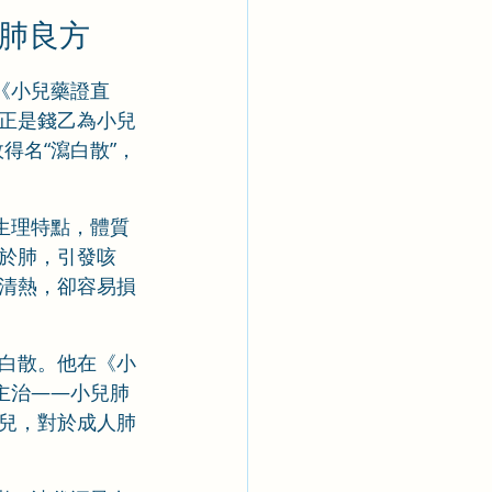
清肺良方
《小兒藥證直
正是錢乙為小兒
得名“瀉白散”，
生理特點，體質
於肺，引發咳
清熱，卻容易損
白散。他在《小
主治——小兒肺
兒，對於成人肺