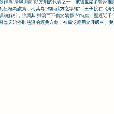
散作為“清臟腑熱”類方劑的代表之一，被後世諸多醫家推
配伍極為讚賞，稱其為“瀉肺諸方之準繩”；王子接在《絳
詳細解析，強調其“雖瀉而不傷於嬌髒”的特點。歷經近千
醫臨床治療肺熱證的經典方劑，被廣泛應用於呼吸科、兒