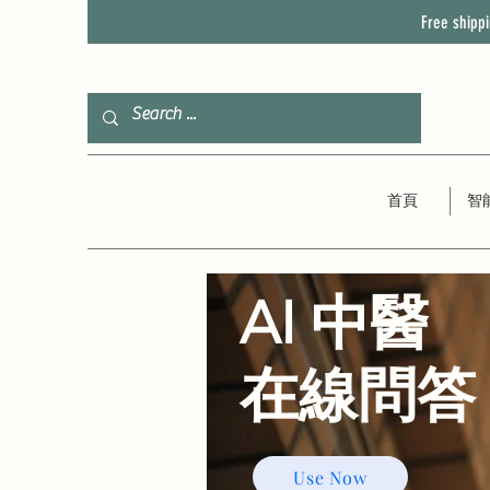
Free shipp
首頁
智
AI 中醫
​在線問答
Use Now