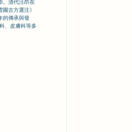
崇。清代汪昂在
雪園古方選注》
年的傳承與發
科、皮膚科等多