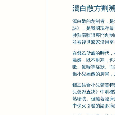
瀉白散方劑溯
瀉白散的創制者，是
訣》，是我國現存最
肺熱喘咳證專門創制的
並被後世醫家沿用至
在錢乙所處的時代，
嬌嫩，既不耐寒，也
嗽、氣喘等症狀。而
傷小兒嬌嫩的脾胃，
錢乙結合小兒體質特
兒藥證直訣》中明確
熱喘咳。但隨著臨床
中伏火引發的諸多病