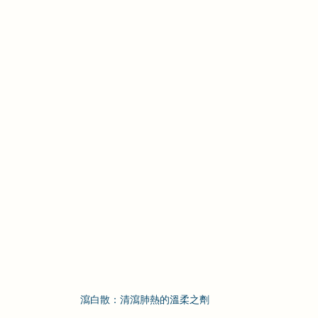
瀉白散：清瀉肺熱的溫柔之劑