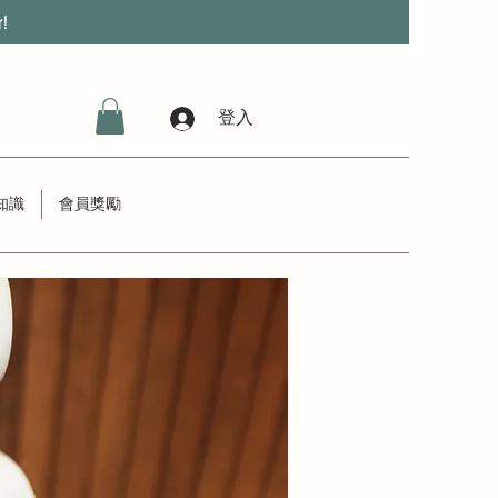
r!
登入
知識
會員獎勵