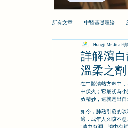
所有文章
中醫基礎理論
Hongji Medical
讀
詳解瀉白
溫柔之劑
在中醫清熱方劑中，
中伏火；它最初為小
效精妙，這就是出自
如今，肺熱引發的咳
適，成年人久咳不愈
“清中有潤、瀉中有