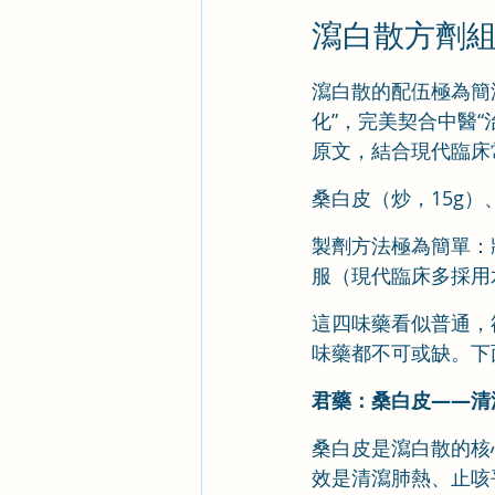
瀉白散方劑
瀉白散的配伍極為簡
化”，完美契合中醫
原文，結合現代臨床
桑白皮（炒，15g）
製劑方法極為簡單：
服（現代臨床多採用
這四味藥看似普通，
味藥都不可或缺。下
君藥：桑白皮——清
桑白皮是瀉白散的核
效是清瀉肺熱、止咳