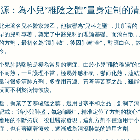
源：為小兒“稚陰之體”量身定制的
北宋著名兒科醫家錢乙，他被譽為“兒科之聖”，其所著的
早的兒科專著，奠定了中醫兒科的理論基礎。而瀉白散，
方劑，最初名為“瀉肺散”，後因肺屬“金”，對應白色，故
今。
小兒肺熱喘咳是極為常見的病症。由於小兒“稚陰稚陽”的
不耐熱，一旦護理不當，極易外感邪氣，鬱而化熱，蘊結
當時很多清肺方劑，多採用黃連、黃芩等苦寒之品，雖能
反而不利於病情恢復。
點，摒棄了苦寒峻猛之藥，選用甘寒平和之品，創制了瀉
記載：“治小兒肺盛，氣急喘嗽”，精准定位了方劑的核心
應用的不斷拓展，後世醫家發現，這劑方劑不僅適用于小
症，也有著顯著療效，逐漸成為清瀉肺熱的通用方劑。