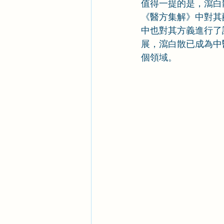
值得一提的是，瀉白
《醫方集解》中對其
中也對其方義進行了
展，瀉白散已成為中
個領域。