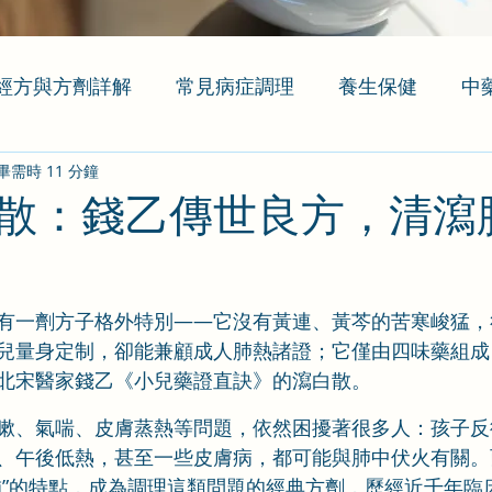
經方與方劑詳解
常見病症調理
養生保健
中
畢需時 11 分鐘
散：錢乙傳世良方，清瀉
有一劑方子格外特別——它沒有黃連、黃芩的苦寒峻猛，
兒量身定制，卻能兼顧成人肺熱諸證；它僅由四味藥組成
北宋醫家錢乙《小兒藥證直訣》的瀉白散。
嗽、氣喘、皮膚蒸熱等問題，依然困擾著很多人：孩子反
、午後低熱，甚至一些皮膚病，都可能與肺中伏火有關。
補”的特點，成為調理這類問題的經典方劑，歷經近千年臨