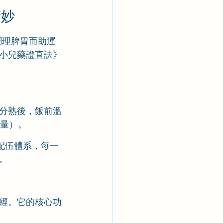
精妙
調理脾胃而助運
《小兒藥證直訣》
。
分熟後，飯前溫
劑量）。
配伍體系，每一
。
經。它的核心功