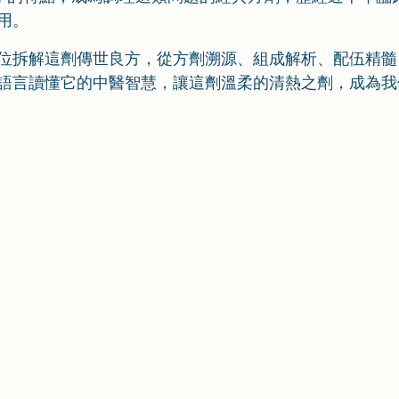
用。
位拆解這劑傳世良方，從方劑溯源、組成解析、配伍精髓
語言讀懂它的中醫智慧，讓這劑溫柔的清熱之劑，成為我