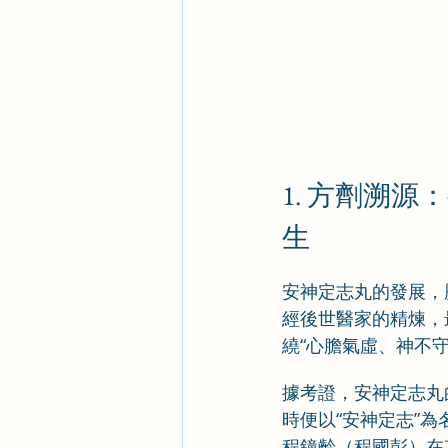
1. 方劑溯
生
安神定志丸的發展，
經後世醫家的精煉，
繞“心膽氣虛、神不
據考證，安神定志丸
時便以“安神定志”
程鐘齡（程國彭）在