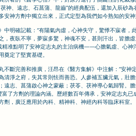
、茯神、遠志、石菖蒲、龍齒”的經典配伍，還加入辰砂為
多安神方劑中獨立出來，正式定型為我們如今熟知的安神
》中明確記載：“有陽氣內虛，心神失守，驚悸不寐者，
之，夜臥不寧，夢寐多驚，神魂不安，甚則汗出，皆膽虛
記載精准點明了安神定志丸的主治病機——心膽氣虛、心神
用奠定了堅實基礎。
丸不斷完善和推廣，汪昂在《醫方集解》中注解：“安神
為清淨之府，失其常則怯而善恐。人參補五臟元氣，壯膽
；遠志、菖蒲啟心神之蒙蔽；茯苓、茯神導心氣歸腎。膽
步豐富了方劑的理論內涵。歷經數百年傳承，安神定志丸已
方劑，廣泛應用於內科、精神科、神經內科等臨床科室。