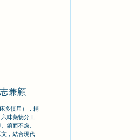
定志兼顧
床多慎用），精
。六味藥物分工
滯、鎮而不燥、
原文，結合現代