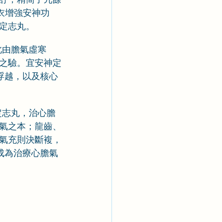
衣增強安神功
定志丸。
此由膽氣虛寒
之驗。宜安神定
浮越，以及核心
定志丸，治心膽
氣之本；龍齒、
氣充則決斷複，
成為治療心膽氣