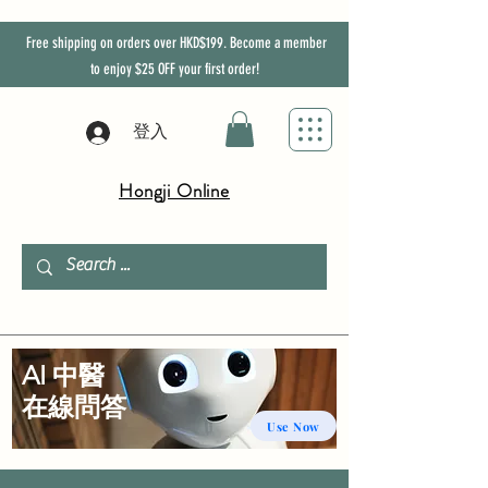
Free shipping on orders over HKD$199. Become a member
to enjoy
$25
OFF
your first order!
登入
Hongji Online
AI 中醫
​在線問答
Use Now