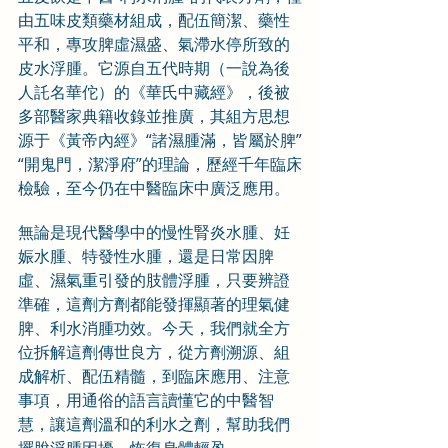
由五味皮類藥材組成，配伍簡潔、藥性
平和，專攻脾虛濕盛、氣滯水停所致的
皮水浮腫。它源自五代時期（一說為後
人託名華佗）的《華氏中藏經》，後被
多部醫家典籍收錄並推廣，其組方思想
源于《黃帝內經》“諸濕腫滿，皆屬於脾”
“開鬼門，潔淨府”的理論，歷經千年臨床
檢驗，至今仍在中醫臨床中廣泛應用。
無論是現代醫學中的慢性腎炎水腫、妊
娠水腫、特發性水腫，還是日常因脾
虛、濕氣重引發的肢體浮腫，只要辨證
準確，這劑方劑都能發揮顯著的理氣健
脾、利水消腫功效。今天，我們就全方
位拆解這劑傳世良方，從方劑溯源、組
成解析、配伍精髓，到臨床應用、注意
事項，用通俗的語言讀懂它的中醫智
慧，讓這劑溫和的利水之劑，幫助我們