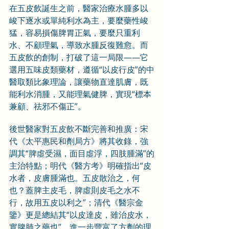
在五皮飲誕生之前，醫家治療水腫多以
峻下逐水或單純利水為主，要麼藥性峻
猛，容易損傷脾胃正氣，要麼只重利
水、不顧理氣，導致水腫反復難愈。而
五皮飲的創制，打破了這一局限——它
選用五味皮類藥材，遵循“以皮行皮”的中
醫取類比象理論，讓藥物直達肌膚，既
能利水消腫，又能理氣健脾，實現“標本
兼顧、祛邪不傷正”。
後世醫家對五皮飲不斷完善和推廣：宋
代《太平惠民和劑局方》將其收錄，強
調其“脾虛受濕，面目虛浮，四肢腫滿”的
主治特點；明代《醫方考》明確指出“皮
水者，皮膚腫滿也。五皮散治之，何
也？蓋脾主皮毛，脾虛則皮毛之水不
行，故用五皮以利之”；清代《醫宗金
鑒》更是總結其“以皮達皮，雖治皮水，
實脾肺之藥也”，進一步豐富了方劑的理