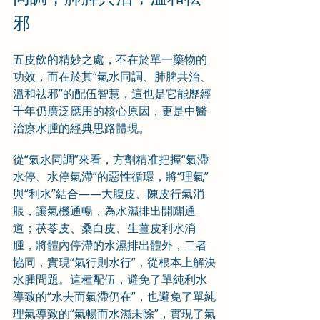
邪
五皮飲的精妙之處，不在於單一藥物的
功效，而在於其“氣水同調、肺脾共治、
溫和祛邪”的配伍智慧，這也是它能歷經
千年仍廣泛應用的核心原因，更是中醫
治療水腫的經典思路體現。
從“氣水同調”來看，方劑精准把握“氣滯
水停、水停氣滯”的惡性循環，將“理氣”
與“利水”結合——大腹皮、陳皮行氣消
脹，讓氣機通暢，為水濕排出開闢通
道；茯苓皮、桑白皮、生薑皮利水消
腫，將體內停滯的水濕排出體外，二者
協同，實現“氣行則水行”，從根本上解決
水腫問題。這種配伍，避免了單純利水
導致的“水去而氣滯仍在”，也避免了單純
理氣導致的“氣暢而水濕未除”，實現了氣