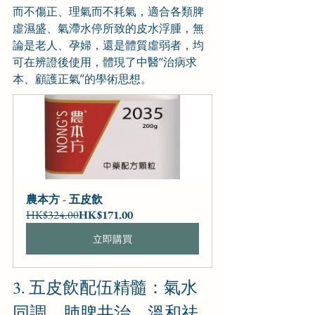
而不傷正、理氣而不耗氣，適合各類脾
虛濕盛、氣滯水停所致的皮水浮腫，無
論是老人、孕婦，還是體質虛弱者，均
可在辨證後使用，體現了中醫“治病求
本、顧護正氣”的學術思想。
農本方 - 五皮飲
HK$324.00
HK$171.00
立即購買
3. 五皮飲配伍精髓：氣水
同調，肺脾共治，溫和祛