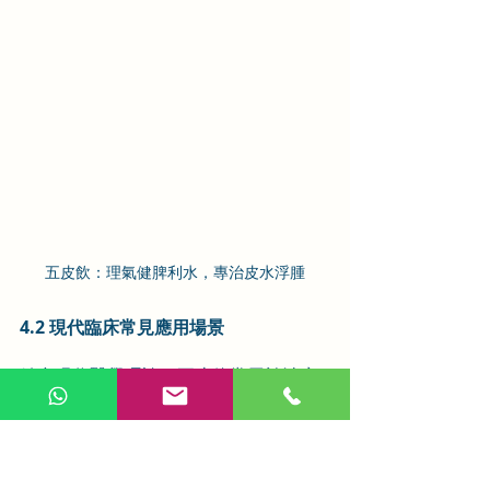
五皮飲：理氣健脾利水，專治皮水浮腫
4.2 現代臨床常見應用場景
結合現代醫學理論，五皮飲常用於治療
以下幾種疾病，只要辨證屬於脾虛濕
盛、氣滯水停型，均可加減應用：
1.  特發性水腫：多見於女性，與內分泌