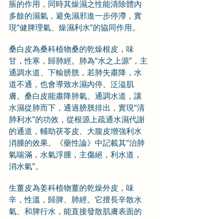
脹的作用，同時其燥濕之性能清除體內
多餘的濕氣，避免濕邪進一步停滯，實
現“健脾理氣、燥濕利水”的協同作用。
桑白皮為桑科植物桑的乾燥根皮，味
甘，性寒，歸肺經。肺為“水之上源”，主
通調水道、下輸膀胱，若肺失肅降，水
道不通，也會導致水濕內停、泛溢肌
膚。桑白皮能肅降肺氣、通調水道，讓
水濕從肺而下，通過膀胱排出，實現“清
肺利水”的功效，從根源上疏通水濕代謝
的通道，輔助茯苓皮、大腹皮增強利水
消腫的效果。《藥性論》中記載其“治肺
氣喘滿，水氣浮腫，主傷絕，利水道，
消水氣”。
生薑皮為姜科植物薑的乾燥外皮，味
辛，性溫，歸脾、肺經。它擅長辛散水
氣、和脾行水，能直接發散肌膚表面的