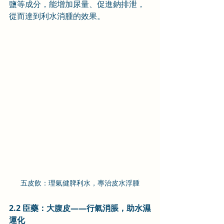
鹽等成分，能增加尿量、促進鈉排泄，
從而達到利水消腫的效果。
五皮飲：理氣健脾利水，專治皮水浮腫
2.2 臣藥：大腹皮——行氣消脹，助水濕
運化