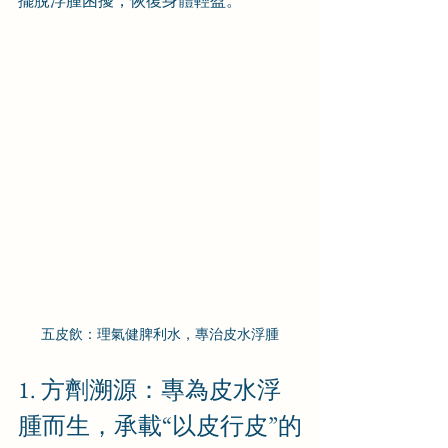
擺脫浮腫困擾，恢復身體輕盈。
五皮飲：理氣健脾利水，專治皮水浮腫
1. 方劑溯源：專為皮水浮
腫而生，承載“以皮行皮”的