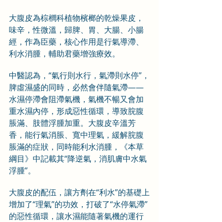
大腹皮為棕櫚科植物檳榔的乾燥果皮，
味辛，性微溫，歸脾、胃、大腸、小腸
經，作為臣藥，核心作用是行氣導滯、
利水消腫，輔助君藥增強療效。
中醫認為，“氣行則水行，氣滯則水停”，
脾虛濕盛的同時，必然會伴隨氣滯——
水濕停滯會阻滯氣機，氣機不暢又會加
重水濕內停，形成惡性循環，導致脘腹
脹滿、肢體浮腫加重。大腹皮辛溫芳
香，能行氣消脹、寬中理氣，緩解脘腹
脹滿的症狀，同時能利水消腫，《本草
綱目》中記載其“降逆氣，消肌膚中水氣
浮腫”。
大腹皮的配伍，讓方劑在“利水”的基礎上
增加了“理氣”的功效，打破了“水停氣滯”
的惡性循環，讓水濕能隨著氣機的運行