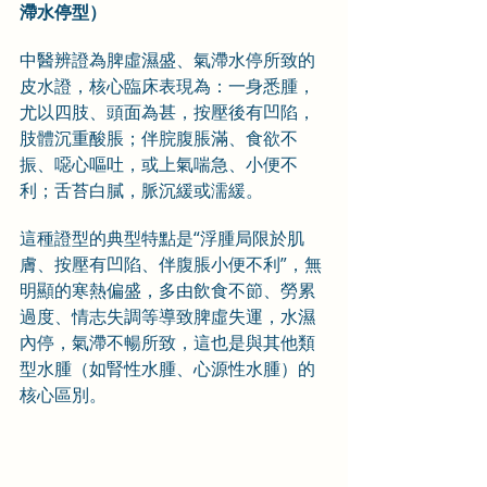
滯水停型）
中醫辨證為脾虛濕盛、氣滯水停所致的
皮水證，核心臨床表現為：一身悉腫，
尤以四肢、頭面為甚，按壓後有凹陷，
肢體沉重酸脹；伴脘腹脹滿、食欲不
振、噁心嘔吐，或上氣喘急、小便不
利；舌苔白膩，脈沉緩或濡緩。
這種證型的典型特點是“浮腫局限於肌
膚、按壓有凹陷、伴腹脹小便不利”，無
明顯的寒熱偏盛，多由飲食不節、勞累
過度、情志失調等導致脾虛失運，水濕
內停，氣滯不暢所致，這也是與其他類
型水腫（如腎性水腫、心源性水腫）的
核心區別。