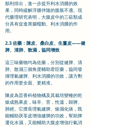
順利排出，進一步提升利水消腫的效
果，同時緩解浮腫伴隨的腹脹不適。現
代藥理研究表明，大腹皮中的三萜類成
分具有促進胃腸蠕動、利水消腫的作
用。
2.3 佐藥：陳皮、桑白皮、生薑皮——健
脾、清肺、散濕，協同增效
這三味藥物均為佐藥，分別從健脾、清
肺、散濕三個角度輔助君臣藥，協同發
揮理氣健脾、利水消腫的功效，讓方劑
的作用更全面、更精准。
陳皮為芸香科植物橘及其栽培變種的乾
燥成熟果皮，味辛、苦，性溫，歸脾、
肺經。它擅長理氣健脾、燥濕化痰，既
能輔助茯苓皮增強健脾的功效，幫助脾
運化水濕，又能輔助大腹皮增強行氣消