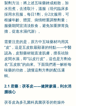
製劑方法：將上述五味藥銼成粗散，加
水煎煮，去渣取汁，溫服（現代臨床多
採用水煎服，每日1劑，分2次服用，可
根據年齡、體質、病情輕重調整劑量；
服藥期間宜清淡飲食，避免加重脾胃負
擔，促進水濕代謝）。
需要注意的是，原方中五味藥材均用其
“皮”，這是五皮飲最顯著的特點——中醫
認為，皮類藥材能直達肌膚，擅長祛除
皮間水濕，即“以皮行皮”，這也是方劑命
名“五皮飲”的由來。下面我們逐一解析每
味藥的功效，讀懂這劑方劑的配伍邏
輯。
2.1 君藥：茯苓皮——健脾滲濕，利水消
腫核心
茯苓皮為多孔菌科真菌茯苓的乾燥外