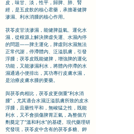
皮，味甘、淡，性平，歸脾、肺、腎
經，是五皮飲的核心君藥，承擔著健脾
滲濕、利水消腫的核心作用。
茯苓皮甘淡滲濕，能健脾益氣、運化水
濕，從根源上解決脾虛失運、水濕內停
的問題——脾主運化，脾虛則水濕無法
正常代謝，停滯體內、泛溢肌膚，引發
浮腫；茯苓皮既能健脾，增強脾的運化
功能，又能滲濕利水，將體內停滯的水
濕通過小便排出，其功專行皮膚水濕，
是治療皮膚水腫的要藥。
與茯苓肉相比，茯苓皮更側重“利水消
腫”，尤其適合水濕泛溢肌膚所致的皮水
浮腫，且藥性平和，無峻猛之性，既能
利水，又不會損傷脾胃正氣，為整個方
劑奠定了“溫和利水”的基礎。現代藥理研
究發現，茯苓皮中含有的茯苓多糖、鉀