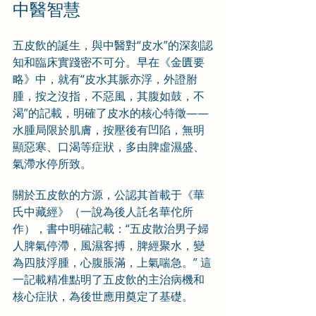
中醫智慧
五皮飲的誕生，與中醫對“皮水”的深刻認
知和臨床實踐密不可分。早在《金匱要
略》中，就有“皮水其脈亦浮，外證胕
腫，按之沒指，不惡風，其腹如鼓，不
渴”的記載，明確了皮水的核心特徵——
水腫局限於肌膚，按壓後有凹陷，無明
顯惡寒、口渴等症狀，多由脾虛濕盛、
氣滯水停所致。
關於五皮飲的方源，公認其首載于《華
氏中藏經》（一說為後人託名華佗所
作），書中明確記載：“五皮散治男子婦
人脾氣停滯，風濕客搏，脾經聚水，變
為四肢浮腫，心腹脹滿，上氣喘急。” 這
一記載精准點明了五皮飲的主治病機和
核心症狀，為後世應用奠定了基礎。