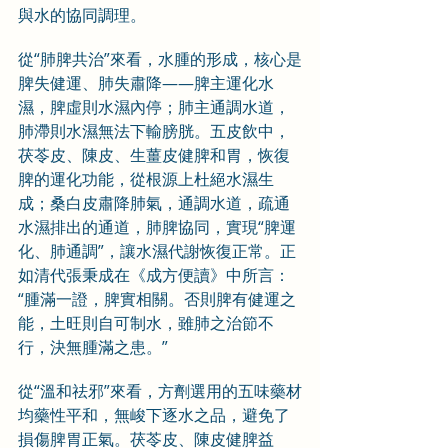
與水的協同調理。
從“肺脾共治”來看，水腫的形成，核心是
脾失健運、肺失肅降——脾主運化水
濕，脾虛則水濕內停；肺主通調水道，
肺滯則水濕無法下輸膀胱。五皮飲中，
茯苓皮、陳皮、生薑皮健脾和胃，恢復
脾的運化功能，從根源上杜絕水濕生
成；桑白皮肅降肺氣，通調水道，疏通
水濕排出的通道，肺脾協同，實現“脾運
化、肺通調”，讓水濕代謝恢復正常。正
如清代張秉成在《成方便讀》中所言：
“腫滿一證，脾實相關。否則脾有健運之
能，土旺則自可制水，雖肺之治節不
行，決無腫滿之患。”
從“溫和祛邪”來看，方劑選用的五味藥材
均藥性平和，無峻下逐水之品，避免了
損傷脾胃正氣。茯苓皮、陳皮健脾益