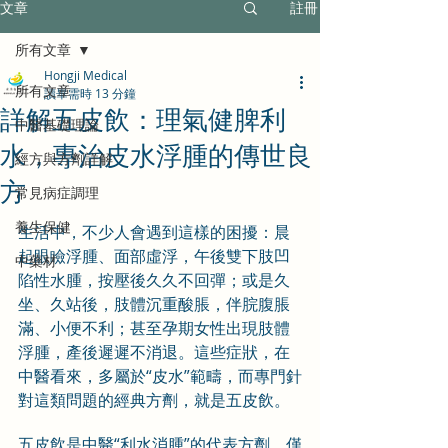
文章
註冊
所有文章
Hongji Medical
所有文章
讀畢需時 13 分鐘
詳解五皮飲：理氣健脾利
中醫基礎理論
水，專治皮水浮腫的傳世良
經方與方劑詳解
方
常見病症調理
養生保健
生活中，不少人會遇到這樣的困擾：晨
起眼瞼浮腫、面部虛浮，午後雙下肢凹
中藥材
陷性水腫，按壓後久久不回彈；或是久
坐、久站後，肢體沉重酸脹，伴脘腹脹
滿、小便不利；甚至孕期女性出現肢體
浮腫，產後遲遲不消退。這些症狀，在
中醫看來，多屬於“皮水”範疇，而專門針
對這類問題的經典方劑，就是五皮飲。
五皮飲是中醫“利水消腫”的代表方劑，僅