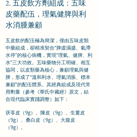
2. 五皮飲方劑組成：五味
皮藥配伍，理氣健脾與利
水消腫兼顧
五皮飲的配伍極為簡潔，僅由五味皮類
中藥組成，卻精准契合“脾虛濕盛、氣滯
水停”的核心病機，實現“理氣、健脾、利
水”三大功效。五味藥物分工明確、相互
協同，以皮類藥為核心，兼顧理氣與健
脾，形成了“溫和利水、理氣消脹、標本
兼顧”的配伍體系。其經典組成及現代常
用劑量（參考《華氏中藏經》原文，結
合現代臨床實踐調整）如下：
茯苓皮（9g）、陳皮（9g）、生薑皮
（9g）、桑白皮（9g）、大腹皮
（9g）。