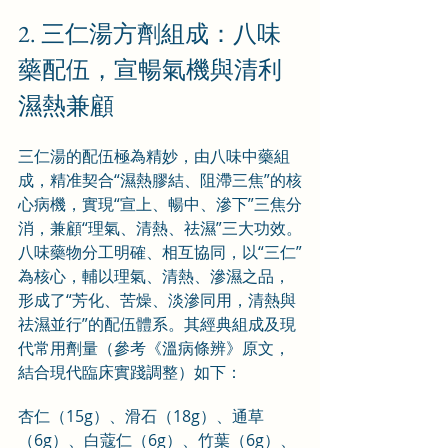
2. 三仁湯方劑組成：八味
藥配伍，宣暢氣機與清利
濕熱兼顧
三仁湯的配伍極為精妙，由八味中藥組
成，精准契合“濕熱膠結、阻滯三焦”的核
心病機，實現“宣上、暢中、滲下”三焦分
消，兼顧“理氣、清熱、祛濕”三大功效。
八味藥物分工明確、相互協同，以“三仁”
為核心，輔以理氣、清熱、滲濕之品，
形成了“芳化、苦燥、淡滲同用，清熱與
祛濕並行”的配伍體系。其經典組成及現
代常用劑量（參考《溫病條辨》原文，
結合現代臨床實踐調整）如下：
杏仁（15g）、滑石（18g）、通草
（6g）、白蔻仁（6g）、竹葉（6g）、