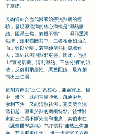
了基礎。
吳鞠通結合歷代醫家治療濕熱病的經
驗，發現濕溫病的核心病機是“濕熱膠
結、阻滯三焦、氣機不暢”——濕邪重濁
黏滯，熱邪隱匿其中，二者相合如油入
面，難以分離，若單純清熱則濕邪難
去，單純祛濕則熱邪更盛。因此，他提
出“宣暢氣機、清利濕熱、三焦分消”的治
法，反復斟酌藥性、調整配伍，最終創
制出三仁湯。
這劑方劑以“三仁”為核心，兼顧宣上、暢
中、滲下，既能宣暢肺氣、疏通中焦、
滲利下焦，又能清熱祛濕，完美契合濕
溫初起、濕重於熱的病機特點。後世醫
家對三仁湯不斷完善和推廣，秦伯未在
《謙齋醫學講稿》中評價其“雖然三焦兼
顧，其實偏重中焦”，進一步豐富了方劑