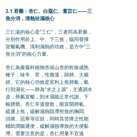
2.1 君藥：杏仁、白蔻仁、薏苡仁——三
焦分消，清熱祛濕核心
三仁湯的核心是“三仁”，三者同為君藥，
分別作用於上、中、下三焦，協同發揮
宣暢氣機、清利濕熱的功效，是方中“三
焦分消”的核心力量。
杏仁為薔薇科植物杏或山杏的乾燥成熟
種子，味辛、苦，性微溫，歸肺、大腸
經。它的核心功效是宣利上焦肺氣，氣
行則濕化——肺為“水之上源”，主通調水
道，肺氣宣暢，則水濕能正常代謝、下
輸膀胱。杏仁辛溫發散，能宣開肺氣、
疏通上焦，緩解濕熱阻滯所致的胸悶、
頭痛、惡寒等症狀，同時其苦降之性能
輔助潤腸通便，緩解濕熱導致的大便黏
滯。需要注意的是，杏仁用量不宜過