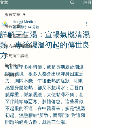
文章
註冊
所有文章
Hongji Medical
所有文章
讀畢需時 14 分鐘
詳解三仁湯：宣暢氣機清濕
中醫基礎理論
熱，專治濕溫初起的傳世良
經方與方劑詳解
方
常見病症調理
養生保健
每到夏季多雨時節，或是長期處於潮濕
悶熱環境，很多人都會出現渾身困重乏
中藥材
力、胸悶不饑、午後低熱的症狀，明明
感覺身體發熱，卻又不想喝水；舌苔白
膩厚重，脈象濡緩，大便黏滯不爽，甚
至伴隨頭痛惡寒、肢體倦怠。這些看似
不起眼的不適，在中醫看來，多是“濕溫
初起、濕熱膠結”所致，而專門針對這類
問題的經典方劑，就是三仁湯。