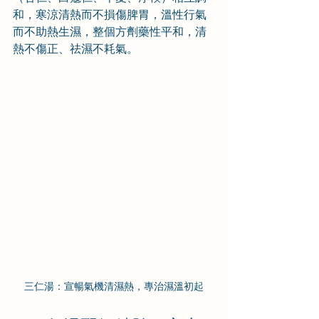
和，寒涼清熱而不損傷脾胃，溫性行氣
而不助熱生濕，整個方劑藥性平和，清
熱不傷正、祛濕不耗氣。
三仁湯：宣暢氣機清濕熱，專治濕溫初起