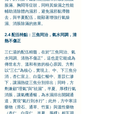
脹滿、胸悶等症狀，同時其燥濕之性能
輔助清除體內濕邪，避免濕邪黏滯難
去，與半夏配伍，能顯著增強行氣燥
濕、消脹除滿的效果。
2.4 配伍特點：三焦同治，氣水同調，清
熱不傷正
三仁湯的配伍精髓，在於“三焦同治、氣
水同調、清熱不傷正”，這也是它能成為
傳世名方、溫和有效的核心原因。方劑
以“三仁”為核心，實現上、中、下三焦分
消，杏仁宣上、白蔻仁暢中、薏苡仁滲
下，讓濕熱從三焦分別排出；同時，方
劑兼顧“理氣”與“祛濕”，半夏、厚樸行氣
消脹，讓氣機通暢，為水濕排出開闢通
道，實現“氣行則水行”；此外，方中寒涼
藥物（滑石、通草、竹葉）與溫性藥物
（杏仁、白蔻仁、半夏、厚樸）相互調