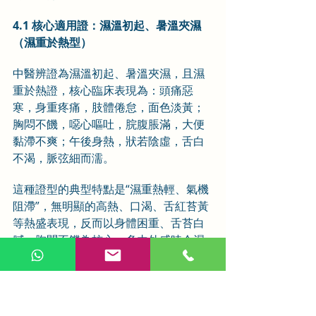
4.1 核心適用證：濕溫初起、暑溫夾濕
（濕重於熱型）
中醫辨證為濕溫初起、暑溫夾濕，且濕
重於熱證，核心臨床表現為：頭痛惡
寒，身重疼痛，肢體倦怠，面色淡黃；
胸悶不饑，噁心嘔吐，脘腹脹滿，大便
黏滯不爽；午後身熱，狀若陰虛，舌白
不渴，脈弦細而濡。
這種證型的典型特點是“濕重熱輕、氣機
阻滯”，無明顯的高熱、口渴、舌紅苔黃
等熱盛表現，反而以身體困重、舌苔白
膩、胸悶不饑為核心，多由外感時令濕
熱之邪，或濕飲內停、再感外邪，內外
合邪所致，這也是與其他類型溫熱病、
濕熱病的核心區別。