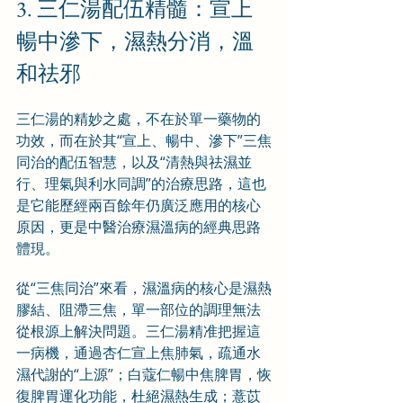
3. 三仁湯配伍精髓：宣上
暢中滲下，濕熱分消，溫
和祛邪
三仁湯的精妙之處，不在於單一藥物的
功效，而在於其“宣上、暢中、滲下”三焦
同治的配伍智慧，以及“清熱與祛濕並
行、理氣與利水同調”的治療思路，這也
是它能歷經兩百餘年仍廣泛應用的核心
原因，更是中醫治療濕溫病的經典思路
體現。
從“三焦同治”來看，濕溫病的核心是濕熱
膠結、阻滯三焦，單一部位的調理無法
從根源上解決問題。三仁湯精准把握這
一病機，通過杏仁宣上焦肺氣，疏通水
濕代謝的“上源”；白蔻仁暢中焦脾胃，恢
復脾胃運化功能，杜絕濕熱生成；薏苡