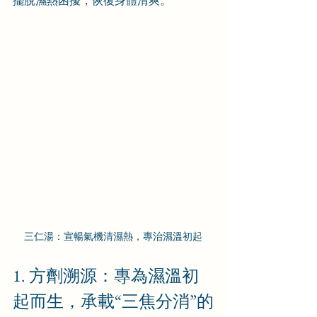
擺脫濕熱困擾，恢復身體清爽。
三仁湯：宣暢氣機清濕熱，專治濕溫初起
1. 方劑溯源：專為濕溫初
起而生，承載“三焦分消”的