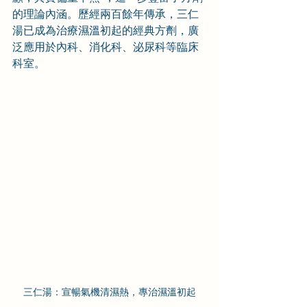
的理論內涵。歷經兩百餘年傳承，三仁
湯已成為治療濕溫初起的經典方劑，廣
泛應用於內科、消化科、泌尿科等臨床
科室。
三仁湯：宣暢氣機清濕熱，專治濕溫初起