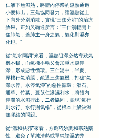
仁滲下焦濕熱，將體內停滯的濕熱通過
小便排出，三焦協同發力，讓濕熱從上
下內外分別消散，實現“三焦分消”的治療
效果。正如吳鞠通所言：“三仁湯輕開上
焦肺氣，蓋肺主一身之氣，氣化則濕亦
化也。”
從“氣水同調”來看，濕熱阻滯必然導致氣
機不暢，而氣機不暢又會加重水濕停
滯，形成惡性循環。三仁湯中，半夏、
厚樸行氣消脹，疏通三焦氣機，打破“氣
滯水停、水停氣滯”的惡性循環；滑石、
通草、竹葉、薏苡仁滲濕利水，將體內
停滯的水濕排出，二者協同，實現“氣行
則水行、水行則氣暢”，從根本上解決濕
熱膠結的問題。
從“溫和祛邪”來看，方劑巧妙調和寒熱藥
性，避免了單純清熱或單純祛濕的弊