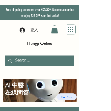
Free shipping on orders over HKD$199. Become a member
to enjoy
$25
OFF
your first order!
登入
Hongji Online
AI 中醫
​在線問答
Use Now