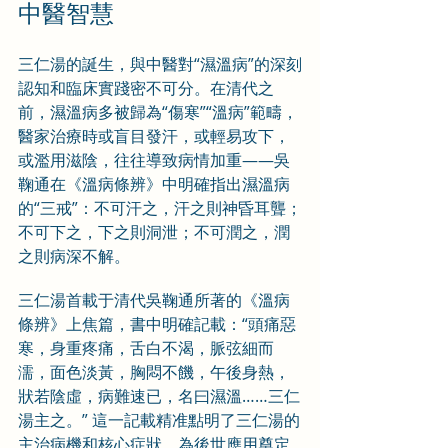
中醫智慧
三仁湯的誕生，與中醫對“濕溫病”的深刻
認知和臨床實踐密不可分。在清代之
前，濕溫病多被歸為“傷寒”“溫病”範疇，
醫家治療時或盲目發汗，或輕易攻下，
或濫用滋陰，往往導致病情加重——吳
鞠通在《溫病條辨》中明確指出濕溫病
的“三戒”：不可汗之，汗之則神昏耳聾；
不可下之，下之則洞泄；不可潤之，潤
之則病深不解。
三仁湯首載于清代吳鞠通所著的《溫病
條辨》上焦篇，書中明確記載：“頭痛惡
寒，身重疼痛，舌白不渴，脈弦細而
濡，面色淡黃，胸悶不饑，午後身熱，
狀若陰虛，病難速已，名曰濕溫……三仁
湯主之。” 這一記載精准點明了三仁湯的
主治病機和核心症狀，為後世應用奠定