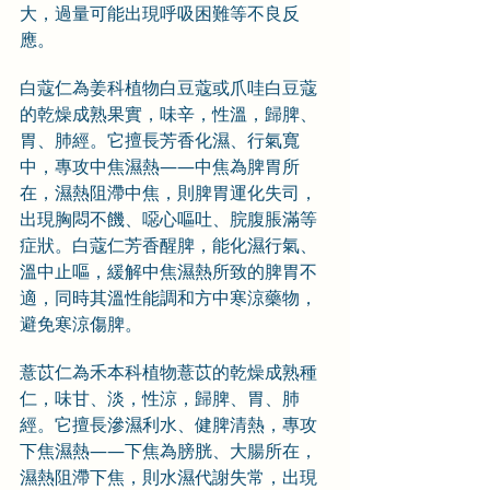
大，過量可能出現呼吸困難等不良反
應。
白蔻仁為姜科植物白豆蔻或爪哇白豆蔻
的乾燥成熟果實，味辛，性溫，歸脾、
胃、肺經。它擅長芳香化濕、行氣寬
中，專攻中焦濕熱——中焦為脾胃所
在，濕熱阻滯中焦，則脾胃運化失司，
出現胸悶不饑、噁心嘔吐、脘腹脹滿等
症狀。白蔻仁芳香醒脾，能化濕行氣、
溫中止嘔，緩解中焦濕熱所致的脾胃不
適，同時其溫性能調和方中寒涼藥物，
避免寒涼傷脾。
薏苡仁為禾本科植物薏苡的乾燥成熟種
仁，味甘、淡，性涼，歸脾、胃、肺
經。它擅長滲濕利水、健脾清熱，專攻
下焦濕熱——下焦為膀胱、大腸所在，
濕熱阻滯下焦，則水濕代謝失常，出現