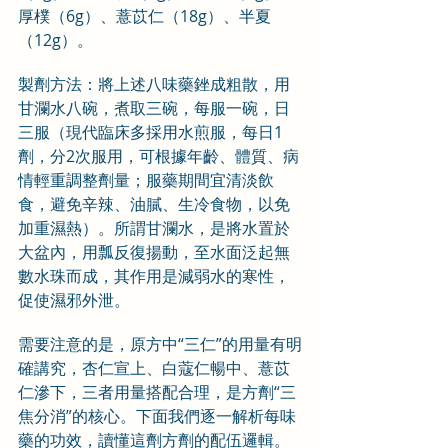
厚樸（6g）、薏苡仁（18g）、半夏
（12g）。
製劑方法：將上述八味藥銼成粗散，用
甘瀾水八碗，煮取三碗，每服一碗，日
三服（現代臨床多採用水煎服，每日1
劑，分2次服用，可根據年齡、體質、病
情輕重調整劑量；服藥期間宜清淡飲
食，避免辛辣、油膩、生冷食物，以免
加重濕熱）。所謂甘瀾水，是將水置於
大盆內，用瓢反復揚動，至水面泛起無
數水珠而成，其作用是減弱水的寒性，
促使濕邪外泄。
需要注意的是，原方中“三仁”的用量有明
確講究，杏仁宣上、白蔻仁暢中、薏苡
仁滲下，三者用量搭配合理，是方劑“三
焦分消”的核心。下面我們逐一解析每味
藥的功效，讀懂這劑方劑的配伍邏輯。