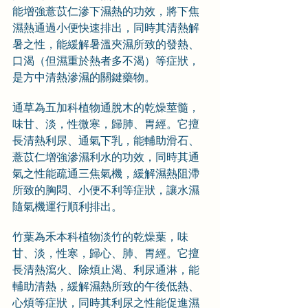
能增強薏苡仁滲下濕熱的功效，將下焦
濕熱通過小便快速排出，同時其清熱解
暑之性，能緩解暑溫夾濕所致的發熱、
口渴（但濕重於熱者多不渴）等症狀，
是方中清熱滲濕的關鍵藥物。
通草為五加科植物通脫木的乾燥莖髓，
味甘、淡，性微寒，歸肺、胃經。它擅
長清熱利尿、通氣下乳，能輔助滑石、
薏苡仁增強滲濕利水的功效，同時其通
氣之性能疏通三焦氣機，緩解濕熱阻滯
所致的胸悶、小便不利等症狀，讓水濕
隨氣機運行順利排出。
竹葉為禾本科植物淡竹的乾燥葉，味
甘、淡，性寒，歸心、肺、胃經。它擅
長清熱瀉火、除煩止渴、利尿通淋，能
輔助清熱，緩解濕熱所致的午後低熱、
心煩等症狀，同時其利尿之性能促進濕