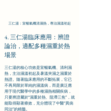
三仁湯：宣暢氣機清濕熱，專治濕溫初起
4. 三仁湯臨床應用：辨證
論治，適配多種濕重於熱
場景
三仁湯的核心功效是宣暢氣機、清利濕
熱，主治濕溫初起及暑溫夾濕之濕重於
熱證。隨著臨床應用的不斷拓展，它已
不再局限於單純的濕溫病，而是廣泛應
用于現代醫學中的多種濕熱相關疾病，
只要辨證屬於“濕重於熱、阻滯三焦”，就
能取得顯著療效，充分體現了中醫“異病
同治”的精髓。