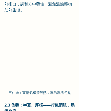
熱排出，調和方中藥性，避免溫燥藥物
助熱生濕。
三仁湯：宣暢氣機清濕熱，專治濕溫初起
2.3 佐藥：半夏、厚樸——行氣消脹，燥