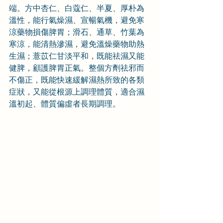
端。方中杏仁、白蔻仁、半夏、厚朴為
溫性，能行氣燥濕、宣暢氣機，避免寒
涼藥物損傷脾胃；滑石、通草、竹葉為
寒涼，能清熱滲濕，避免溫燥藥物助熱
生濕；薏苡仁甘淡平和，既能祛濕又能
健脾，顧護脾胃正氣。整個方劑祛邪而
不傷正，既能快速緩解濕熱所致的各類
症狀，又能從根源上調理體質，適合濕
溫初起、體質偏虛者長期調理。