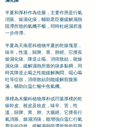
濕化痰
半夏和厚朴作為佐藥，主要作用是行氣
消脹、燥濕化痰，輔助君臣藥緩解濕熱
阻滯所致的氣機不暢，同時杜絕濕邪進
一步停滯。
半夏為天南星科植物半夏的乾燥塊莖，
味辛，性溫，歸脾、胃、肺經。它擅長
燥濕化痰、降逆止嘔、消痞散結，能燥
濕化痰，緩解濕熱所致的痰多黏稠，同
時其降逆止嘔之性能緩解胸悶、噁心嘔
吐等症狀，消痞散結則能緩解脘腹脹
滿，輔助白蔻仁暢中焦氣機。
厚樸為木蘭科植物厚朴或凹葉厚樸的乾
燥幹皮、根皮及枝皮，味辛、苦，性
溫，歸脾、胃、肺、大腸經。它擅長行
氣消脹、燥濕消痰，能增強白蔻仁行氣
寬中的功效，緩解濕熱阻滯所致的脘腹