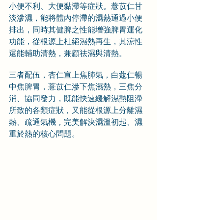
小便不利、大便黏滯等症狀。薏苡仁甘
淡滲濕，能將體內停滯的濕熱通過小便
排出，同時其健脾之性能增強脾胃運化
功能，從根源上杜絕濕熱再生，其涼性
還能輔助清熱，兼顧祛濕與清熱。
三者配伍，杏仁宣上焦肺氣，白蔻仁暢
中焦脾胃，薏苡仁滲下焦濕熱，三焦分
消、協同發力，既能快速緩解濕熱阻滯
所致的各類症狀，又能從根源上分離濕
熱、疏通氣機，完美解決濕溫初起、濕
重於熱的核心問題。