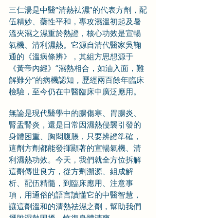
三仁湯是中醫“清熱祛濕”的代表方劑，配
伍精妙、藥性平和，專攻濕溫初起及暑
溫夾濕之濕重於熱證，核心功效是宣暢
氣機、清利濕熱。它源自清代醫家吳鞠
通的《溫病條辨》，其組方思想源于
《黃帝內經》“濕熱相合，如油入面，難
解難分”的病機認知，歷經兩百餘年臨床
檢驗，至今仍在中醫臨床中廣泛應用。
無論是現代醫學中的腸傷寒、胃腸炎、
腎盂腎炎，還是日常因濕熱侵襲引發的
身體困重、胸悶腹脹，只要辨證準確，
這劑方劑都能發揮顯著的宣暢氣機、清
利濕熱功效。今天，我們就全方位拆解
這劑傳世良方，從方劑溯源、組成解
析、配伍精髓，到臨床應用、注意事
項，用通俗的語言讀懂它的中醫智慧，
讓這劑溫和的清熱祛濕之劑，幫助我們