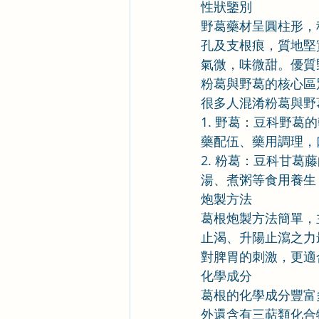
性狀鑒別
野葛藥材呈圓柱形，稍
孔及支根痕，質地堅
氣微，味微甜。優質
粉葛與野葛的核心區
很多人混淆粉葛與野
1. 野葛：豆科野
藥配伍、藥用調理，
2. 粉葛：豆科甘
湯、煮粥等食用養生
炮製方法
葛根炮製方法簡單，
止渴、升陽止瀉之力
對脾胃的刺激，更適
化學成分
葛根的化學成分豐富
外還含有三萜類化合