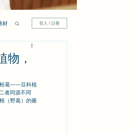
藥材
登入 / 註冊
植物，
粉葛——豆科植
二者同源不同
根（野葛）的藥