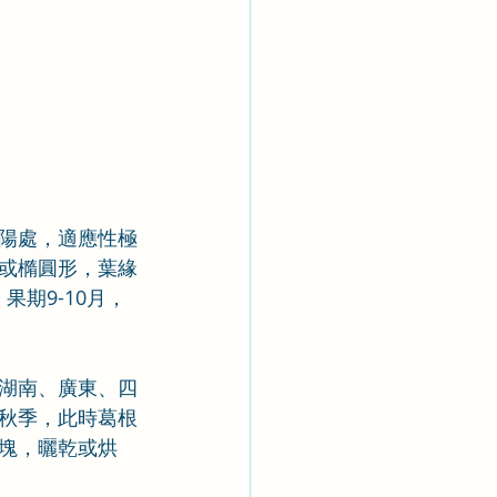
陽處，適應性極
或橢圓形，葉緣
期9-10月，
湖南、廣東、四
秋季，此時葛根
塊，曬乾或烘