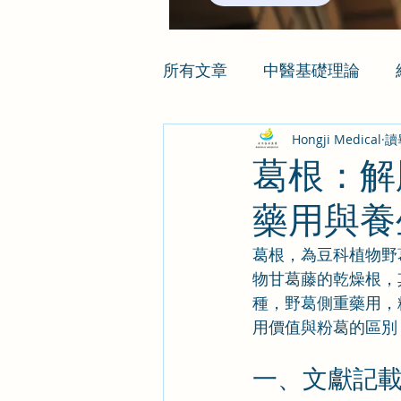
所有文章
中醫基礎理論
Hongji Medical
讀
葛根：解
藥用與養
葛根，為豆科植物野
物甘葛藤的乾燥根，
種，野葛側重藥用，
用價值與粉葛的區別
一、文獻記