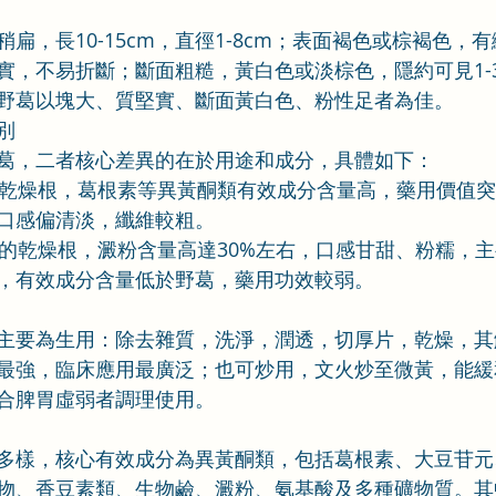
扁，長10-15cm，直徑1-8cm；表面褐色或棕褐色，
實，不易折斷；斷面粗糙，黃白色或淡棕色，隱約可見1-
野葛以塊大、質堅實、斷面黃白色、粉性足者為佳。
別
葛，二者核心差異的在於用途和成分，具體如下：
葛的乾燥根，葛根素等異黃酮類有效成分含量高，藥用價值
口感偏清淡，纖維較粗。
葛藤的乾燥根，澱粉含量高達30%左右，口感甘甜、粉糯，
，有效成分含量低於野葛，藥用功效較弱。
主要為生用：除去雜質，洗淨，潤透，切厚片，乾燥，其
最強，臨床應用最廣泛；也可炒用，文火炒至微黃，能緩
合脾胃虛弱者調理使用。
多樣，核心有效成分為異黃酮類，包括葛根素、大豆苷元
物、香豆素類、生物鹼、澱粉、氨基酸及多種礦物質。其