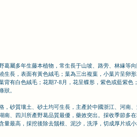
野葛屬多年生藤本植物，常生長于山坡、路旁、林緣等向
繞生長，表面有黃色絨毛；葉為三出複葉，小葉片呈卵形
背有白色絨毛；花期7-8月，花呈蝶形，紫色或藍紫色；果
條狀。
格，砂質壤土、砂土均可生長，主產於中國浙江、河南、
湖南、四川所產野葛品質最優，藥效突出。採收季節多在
含量最高，採挖後除去鬚根、泥沙，洗淨，切成厚片或小