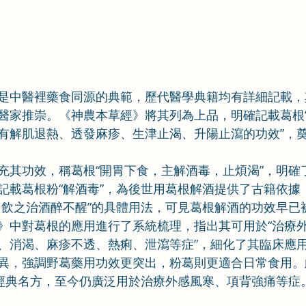
是中醫裡藥食同源的典範，歷代醫學典籍均有詳細記載，
醫家推崇。《神農本草經》將其列為上品，明確記載葛根
有解肌退熱、透發麻疹、生津止渴、升陽止瀉的功效”，
充其功效，稱葛根“開胃下食，主解酒毒，止煩渴”，明確
記載葛根粉“解酒毒”，為後世用葛根解酒提供了古籍依據
，飲之治酒醉不醒”的具體用法，可見葛根解酒的功效早已
》中對葛根的應用進行了系統梳理，指出其可用於“治療
、消渴、麻疹不透、熱痢、泄瀉等症”，細化了其臨床應
異，強調野葛藥用功效更突出，粉葛則更適合日常食用。
是經典名方，至今仍廣泛用於治療外感風寒、項背強痛等症