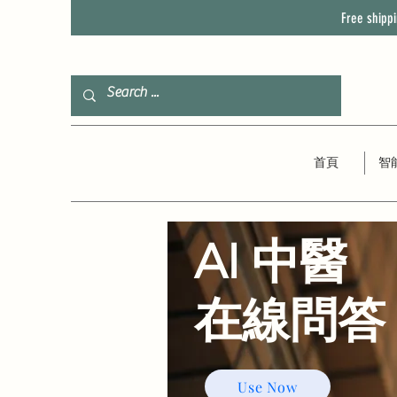
Free shipp
首頁
智
AI 中醫
​在線問答
Use Now