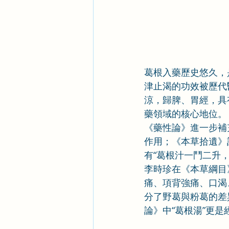
葛根入藥歷史悠久，
津止渴的功效被歷代
涼，歸脾、胃經，具
藥領域的核心地位。
《藥性論》進一步補
作用；《本草拾遺》
有“葛根汁一鬥二升
李時珍在《本草綱目
痛、項背強痛、口渴
分了野葛與粉葛的差
論》中“葛根湯”更