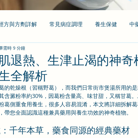
經方與方劑詳解
常見病症調理
養生保健
中
畢需時 9 分鐘
肌退熱、生津止渴的神奇
生全解析
葛的乾燥根（習稱野葛），而我們日常街市煲湯所用的是
其含澱粉率約30%，因葛粉含量高、味甘甜，又稱甘葛。
粉葛側重食用養生，很多人容易混淆，本文將詳細拆解葛
，帶您全面認識這種兼具藥用與養生功效的神奇植物。
載：千年本草，藥食同源的經典藥材