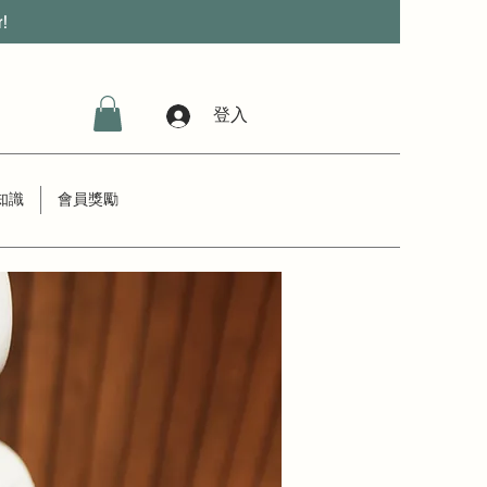
r!
登入
知識
會員獎勵