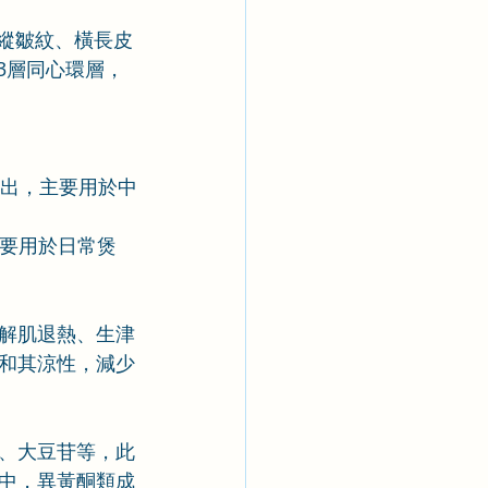
有縱皺紋、橫長皮
3層同心環層，
突出，主要用於中
主要用於日常煲
解肌退熱、生津
和其涼性，減少
、大豆苷等，此
中，異黃酮類成