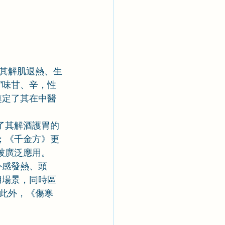
其解肌退熱、生
“味甘、辛，性
奠定了其在中醫
了其解酒護胃的
；《千金方》更
被廣泛應用。
外感發熱、頭
用場景，同時區
此外，《傷寒
。