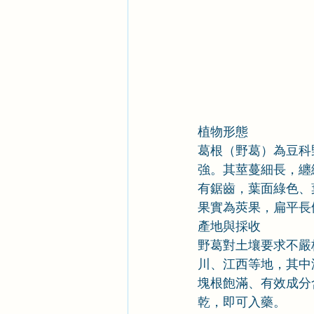
植物形態
葛根（野葛）為豆科
強。其莖蔓細長，纏
有鋸齒，葉面綠色、葉
果實為莢果，扁平長
產地與採收
野葛對土壤要求不嚴
川、江西等地，其中
塊根飽滿、有效成分
乾，即可入藥。