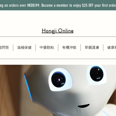
ing on orders over HKD$199. Become a member to enjoy
$25
OFF
your first orde
Hongji Online
能問答
滋補保健
中藥顆粒
有機沖飲
草藥護膚
健康