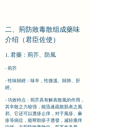
二、荊防敗毒散组成藥味
介绍（君臣佐使）
1. 君藥：荊芥、防風
- 荊芥
- 性味歸經：味辛，性微溫。歸肺、肝
經。
- 功效特点：荊芥具有解表散風的作用，
其辛散之力较强，能迅速疏散肌表之風
邪。它还可以透疹止痒，对于風疹、麻
疹等病症，能帮助疹子透發，减轻瘙痒