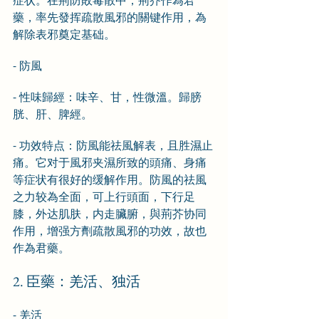
症状。在荊防敗毒散中，荊芥作為君
藥，率先發挥疏散風邪的關键作用，為
解除表邪奠定基础。
- 防風
- 性味歸經：味辛、甘，性微溫。歸膀
胱、肝、脾經。
- 功效特点：防風能祛風解表，且胜濕止
痛。它对于風邪夹濕所致的頭痛、身痛
等症状有很好的缓解作用。防風的祛風
之力较為全面，可上行頭面，下行足
膝，外达肌肤，内走臟腑，與荊芥协同
作用，增强方劑疏散風邪的功效，故也
作為君藥。
2. 臣藥：羌活、独活
- 羌活