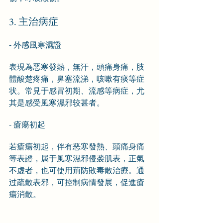
3. 主治病症
- 外感風寒濕證
表現為恶寒發熱，無汗，頭痛身痛，肢
體酸楚疼痛，鼻塞流涕，咳嗽有痰等症
状。常見于感冒初期、流感等病症，尤
其是感受風寒濕邪较甚者。
- 瘡瘍初起
若瘡瘍初起，伴有恶寒發熱、頭痛身痛
等表證，属于風寒濕邪侵袭肌表，正氣
不虚者，也可使用荊防敗毒散治療。通
过疏散表邪，可控制病情發展，促進瘡
瘍消散。