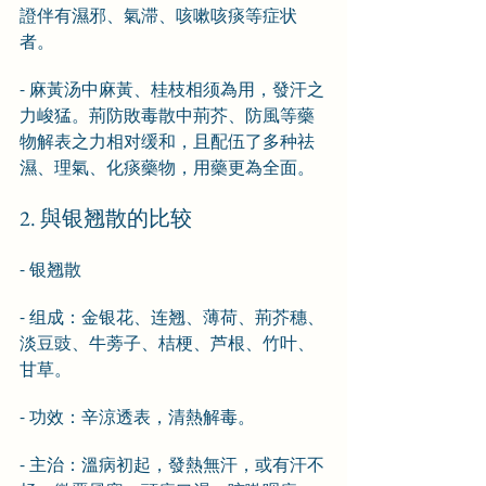
證伴有濕邪、氣滞、咳嗽咳痰等症状
者。
- 麻黃汤中麻黃、桂枝相须為用，發汗之
力峻猛。荊防敗毒散中荊芥、防風等藥
物解表之力相对缓和，且配伍了多种祛
濕、理氣、化痰藥物，用藥更為全面。
2. 與银翘散的比较
- 银翘散
- 组成：金银花、连翘、薄荷、荊芥穗、
淡豆豉、牛蒡子、桔梗、芦根、竹叶、
甘草。
- 功效：辛涼透表，清熱解毒。
- 主治：溫病初起，發熱無汗，或有汗不