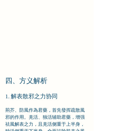
四、方义解析
1. 解表散邪之力协同
荊芥、防風作為君藥，首先發挥疏散風
邪的作用。羌活、独活辅助君藥，增强
祛風解表之力，且羌活侧重于上半身，