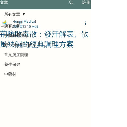
文章
註冊
所有文章
Hongji Medical
所有文章
讀畢需時 10 分鐘
荊防敗毒散：發汗解表、散
中醫基礎理論
風祛濕的經典調理方案
經方與方劑詳解
常見病症調理
養生保健
中藥材