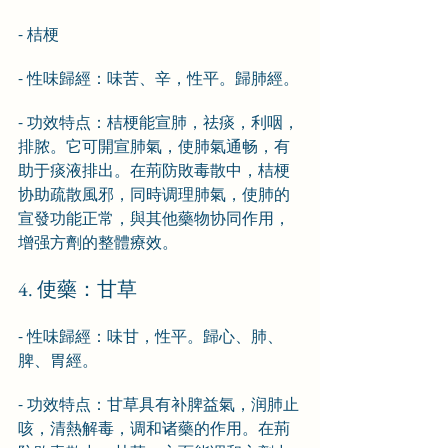
- 桔梗
- 性味歸經：味苦、辛，性平。歸肺經。
- 功效特点：桔梗能宣肺，祛痰，利咽，
排脓。它可開宣肺氣，使肺氣通畅，有
助于痰液排出。在荊防敗毒散中，桔梗
协助疏散風邪，同時调理肺氣，使肺的
宣發功能正常，與其他藥物协同作用，
增强方劑的整體療效。
4. 使藥：甘草
- 性味歸經：味甘，性平。歸心、肺、
脾、胃經。
- 功效特点：甘草具有补脾益氣，润肺止
咳，清熱解毒，调和诸藥的作用。在荊