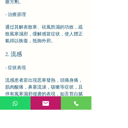
療方劑。
- 治療原理
通过其解表散寒、祛風胜濕的功效，疏
散風寒濕邪，缓解感冒症状，使人體正
氣得以恢復，抵御外邪。
2. 流感
- 症状表現
流感患者若出現恶寒發熱，頭痛身痛，
肌肉酸痛，鼻塞流涕，咳嗽等症状，且
伴有風寒濕邪侵袭的表現，如舌苔白腻
等，荊防敗毒散可發挥较好的治療作
用。
- 治療原理