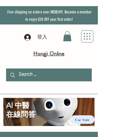
Free shipping on orders over HKD$199. Become a member
to enjoy
$25
OFF
your first order!
登入
Hongji Online
AI 中醫
​在線問答
Use Now