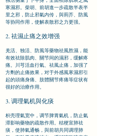
独活侧重于下半身，全面祛除肌表之風
寒濕邪。柴胡、前胡進一步疏散半表半
里之邪，防止邪氣内传，與荊芥、防風
等协同作用，使解表散邪之力更强。
2. 祛濕止痛之效增强
羌活、独活、防風等藥物祛風胜濕，能
有效祛除肌肉、關节间的濕邪，缓解疼
痛。川芎活血行氣、祛風止痛，加强了
方劑的止痛效果，对于外感風寒濕邪引
起的頭痛身痛、肢體關节疼痛等症状有
很好的治療作用。
3. 调理氣机與化痰
枳壳理氣宽中，调节脾胃氣机，防止氣
滞影响藥物的疏散作用。桔梗宣肺祛
痰，使肺氣通畅，與前胡共同调理肺