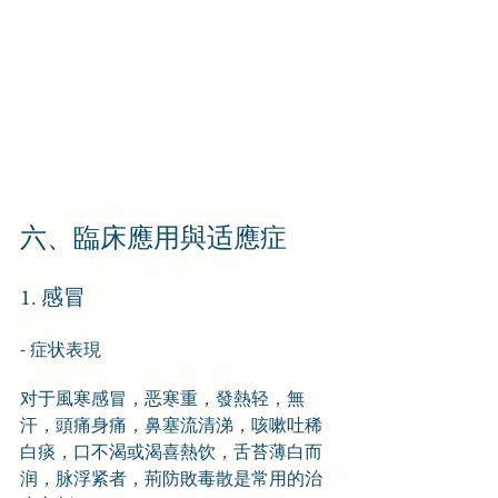
六、臨床應用與适應症
1. 感冒
- 症状表現
对于風寒感冒，恶寒重，發熱轻，無
汗，頭痛身痛，鼻塞流清涕，咳嗽吐稀
白痰，口不渴或渴喜熱饮，舌苔薄白而
润，脉浮紧者，荊防敗毒散是常用的治