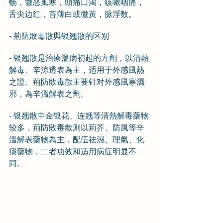
畅，微恶風寒，頭痛口渴，咳嗽咽痛，
舌尖边红，苔薄白或微黃，脉浮数。
- 荊防敗毒散與银翘散的区别
- 银翘散是治療溫病初起的方劑，以清熱
解毒、辛涼透表為主，适用于外感風熱
之證。荊防敗毒散主要针对外感風寒濕
邪，為辛溫解表之劑。
- 银翘散中金银花、连翘等清熱解毒藥物
较多，荊防敗毒散则以荊芥、防風等辛
溫解表藥物為主，配伍祛濕、理氣、化
痰藥物，二者功效和适用病症明显不
同。