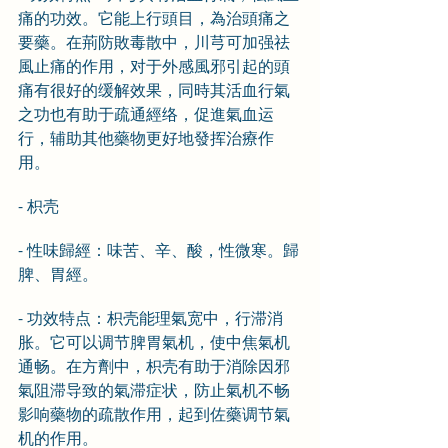
痛的功效。它能上行頭目，為治頭痛之
要藥。在荊防敗毒散中，川芎可加强祛
風止痛的作用，对于外感風邪引起的頭
痛有很好的缓解效果，同時其活血行氣
之功也有助于疏通經络，促進氣血运
行，辅助其他藥物更好地發挥治療作
用。
- 枳壳
- 性味歸經：味苦、辛、酸，性微寒。歸
脾、胃經。
- 功效特点：枳壳能理氣宽中，行滞消
胀。它可以调节脾胃氣机，使中焦氣机
通畅。在方劑中，枳壳有助于消除因邪
氣阻滞导致的氣滞症状，防止氣机不畅
影响藥物的疏散作用，起到佐藥调节氣
机的作用。