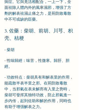
病症。它與羌活相配合，一上一下，全
面祛除人體内外的風寒濕邪，增强了方
劑的解表祛濕止痛之力，是荊防敗毒散
中不可或缺的臣藥。
3. 佐藥：柴胡、前胡、川芎、枳
壳、桔梗
- 柴胡
- 性味歸經：味苦，性微寒。歸肝、胆
經。
- 功效特点：柴胡具有和解表里的作用，
能疏散半表半里之邪。在荊防敗毒散
中，当邪氣在表未解而有入里之势時，
柴胡可發挥其独特功效，防止邪氣進一
步内传，起到佐助和解的作用，同時也
有助于增强解表之力。