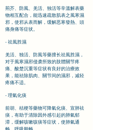
荊芥、防風、羌活、独活等辛溫解表藥
物相互配合，能迅速疏散肌表之風寒濕
邪，使邪从表而解，缓解恶寒發熱、頭
痛身痛等症状。
- 祛風胜濕
羌活、独活、防風等藥擅长祛風胜濕，
对于風寒濕邪侵袭所致的肢體關节疼
痛、酸楚沉重等症状有良好的治療效
果，能祛除肌肉、關节间的濕邪，减轻
疼痛不适。
- 理氣化痰
前胡、桔梗等藥物可降氣化痰、宣肺祛
痰，有助于清除因外感引起的肺氣郁
滞，缓解咳嗽咳痰等症状，使肺氣通
畅，呼吸顺畅。