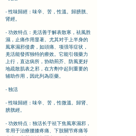
- 性味歸經：味辛、苦，性溫。歸膀胱、
肾經。
- 功效特点：羌活善于解表散寒，祛風胜
濕，止痛作用显著。尤其对于上半身的
風寒濕邪侵袭，如頭痛、项强等症状，
羌活能發挥独特的療效。它能引领藥力
上行，直达病所，协助荊芥、防風更好
地疏散肌表之邪，在方劑中起到重要的
辅助作用，因此列為臣藥。
- 独活
- 性味歸經：味辛、苦，性微溫。歸肾、
膀胱經。
- 功效特点：独活长于祛下焦風寒濕邪，
常用于治療腰膝疼痛、下肢關节疼痛等