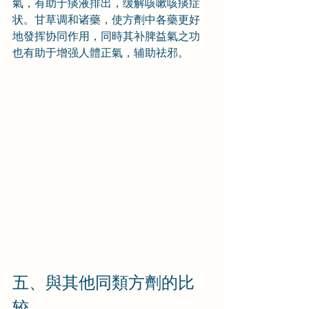
氣，有助于痰液排出，缓解咳嗽咳痰症
状。甘草调和诸藥，使方劑中各藥更好
地發挥协同作用，同時其补脾益氣之功
也有助于增强人體正氣，辅助祛邪。
五、與其他同類方劑的比
较