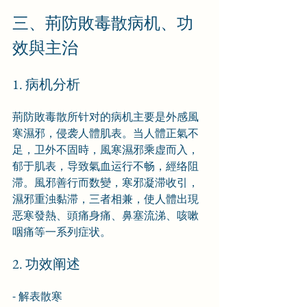
三、荊防敗毒散病机、功
效與主治
1. 病机分析
荊防敗毒散所针对的病机主要是外感風
寒濕邪，侵袭人體肌表。当人體正氣不
足，卫外不固時，風寒濕邪乘虚而入，
郁于肌表，导致氣血运行不畅，經络阻
滞。風邪善行而数變，寒邪凝滞收引，
濕邪重浊黏滞，三者相兼，使人體出現
恶寒發熱、頭痛身痛、鼻塞流涕、咳嗽
咽痛等一系列症状。
2. 功效阐述
- 解表散寒