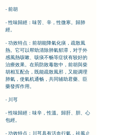
- 前胡
- 性味歸經：味苦、辛，性微寒。歸肺
經。
- 功效特点：前胡能降氣化痰，疏散風
熱。它可以帮助清除肺氣郁滞，对于外
感風熱咳嗽、咳痰不畅等症状有较好的
治療效果。在荊防敗毒散中，前胡與柴
胡相互配合，既能疏散風邪，又能调理
肺氣，使氣机通畅，共同辅助君藥、臣
藥發挥作用。
- 川芎
- 性味歸經：味辛，性溫。歸肝、胆、心
包經。
- 功效特点：川芎具有活血行氣，祛風止