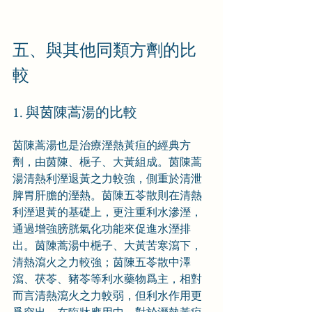
五、與其他同類方劑的比
較
1. 與茵陳蒿湯的比較
茵陳蒿湯也是治療溼熱黃疸的經典方
劑，由茵陳、梔子、大黃組成。茵陳蒿
湯清熱利溼退黃之力較強，側重於清泄
脾胃肝膽的溼熱。茵陳五苓散則在清熱
利溼退黃的基礎上，更注重利水滲溼，
通過增強膀胱氣化功能來促進水溼排
出。茵陳蒿湯中梔子、大黃苦寒瀉下，
清熱瀉火之力較強；茵陳五苓散中澤
瀉、茯苓、豬苓等利水藥物爲主，相對
而言清熱瀉火之力較弱，但利水作用更
爲突出。在臨牀應用中，對於溼熱黃疸