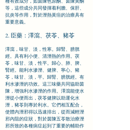
種有效成分，如茵陳色原酮、茵陳黃酮
等，這些成分共同發揮着利膽、保肝、
抗炎等作用，對於溼熱黃疸的治療具有
重要意義。
2. 臣藥：澤瀉、茯苓、豬苓
澤瀉，味甘、淡，性寒。歸腎、膀胱
經。具有利小便、清溼熱的作用。茯
苓，味甘、淡，性平。歸心、肺、脾、
腎經。能利水滲溼、健脾、寧心。豬
苓，味甘、淡，平。歸腎、膀胱經。有
利水滲溼的功效。這三味藥共同協助茵
陳，增強利水滲溼的作用。澤瀉能使水
溼從小便而出，茯苓健脾以助運化水
溼，豬苓則專於利水。它們相互配合，
使體內溼邪得以迅速排出，從而減輕溼
邪內阻的症狀，對於茵陳五苓散治療溼
邪所致的各種病症起到了重要的輔助作