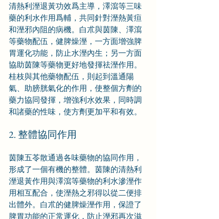
清熱利溼退黃功效爲主導，澤瀉等三味
藥的利水作用爲輔，共同針對溼熱黃疸
和溼邪內阻的病機。白朮與茵陳、澤瀉
等藥物配伍，健脾燥溼，一方面增強脾
胃運化功能，防止水溼內生；另一方面
協助茵陳等藥物更好地發揮祛溼作用。
桂枝與其他藥物配伍，則起到溫通陽
氣、助膀胱氣化的作用，使整個方劑的
藥力協同發揮，增強利水效果，同時調
和諸藥的性味，使方劑更加平和有效。
2. 整體協同作用
茵陳五苓散通過各味藥物的協同作用，
形成了一個有機的整體。茵陳的清熱利
溼退黃作用與澤瀉等藥物的利水滲溼作
用相互配合，使溼熱之邪得以從二便排
出體外。白朮的健脾燥溼作用，保證了
脾胃功能的正常運化，防止溼邪再次滋