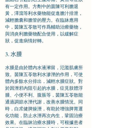
有一定作用。方劑中的茵陳可利膽退
黃，澤瀉等利水藥物能促進膽汁排泄，
減輕膽囊和膽管的壓力。在臨牀應用
中，茵陳五苓散可作爲輔助治療藥物，
與消炎利膽藥物配合使用，以緩解症
狀，促進病情好轉。
3. 水腫
水腫是由於體內水液瀦留，氾濫肌膚所
致。茵陳五苓散利水滲溼的作用，可使
體內多餘水分排出，減輕水腫症狀。對
於因溼邪內阻引起的水腫，症見肢體浮
腫、小便不利、腹脹等，茵陳五苓散能
通過調節水溼代謝，改善水腫情況。同
時，白朮健脾燥溼，有助於增強脾胃運
化功能，防止水溼再次內生，鞏固治療
效果。在臨牀治療水腫時，可根據患者