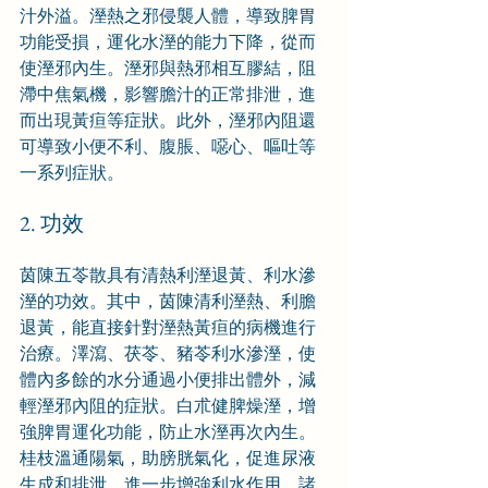
汁外溢。溼熱之邪侵襲人體，導致脾胃
功能受損，運化水溼的能力下降，從而
使溼邪內生。溼邪與熱邪相互膠結，阻
滯中焦氣機，影響膽汁的正常排泄，進
而出現黃疸等症狀。此外，溼邪內阻還
可導致小便不利、腹脹、噁心、嘔吐等
一系列症狀。
2. 功效
茵陳五苓散具有清熱利溼退黃、利水滲
溼的功效。其中，茵陳清利溼熱、利膽
退黃，能直接針對溼熱黃疸的病機進行
治療。澤瀉、茯苓、豬苓利水滲溼，使
體內多餘的水分通過小便排出體外，減
輕溼邪內阻的症狀。白朮健脾燥溼，增
強脾胃運化功能，防止水溼再次內生。
桂枝溫通陽氣，助膀胱氣化，促進尿液
生成和排泄，進一步增強利水作用。諸