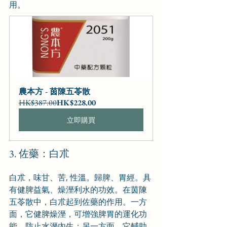
用。
農本方 - 茵陳五苓散
HK$387.00
HK$228.00
立即購買
3. 佐藥：白朮
白朮，味甘、苦, 性溫。歸脾、胃經。具
有健脾益氣、燥溼利水的功效。在茵陳
五苓散中，白朮起到佐藥的作用。一方
面，它健脾燥溼，可增強脾胃的運化功
能，防止水溼內生；另一方面，它輔助