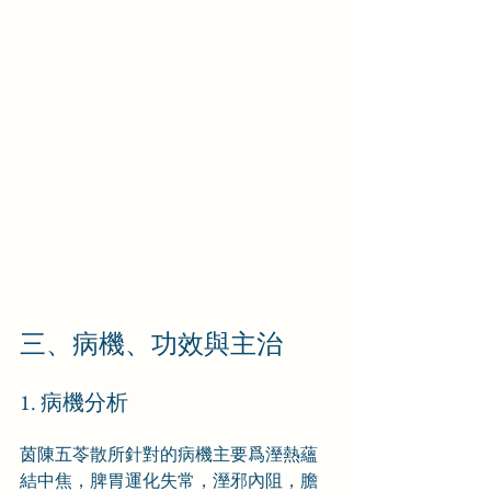
三、病機、功效與主治
1. 病機分析
茵陳五苓散所針對的病機主要爲溼熱蘊
結中焦，脾胃運化失常，溼邪內阻，膽