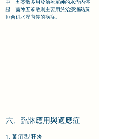
中，五苓散多用於治療單純的水溼內停
證；茵陳五苓散則主要用於治療溼熱黃
疸合併水溼內停的病症。
六、臨牀應用與適應症
1. 黃疸型肝炎