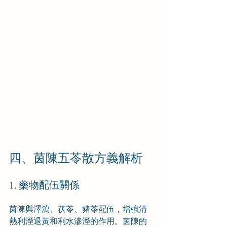
四、茵陳五苓散方義解析
1. 藥物配伍關係
茵陳與澤瀉、茯苓、豬苓配伍，增強清
熱利溼退黃和利水滲溼的作用。茵陳的