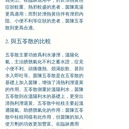
症狀較重、熱邪較盛的患者，茵陳蒿湯
更爲適用；而對於溼熱黃疸伴有溼邪內
阻、小便不利等症狀的患者，茵陳五苓
散則更爲合適。
2. 與五苓散的比較
五苓散主要功效爲利水滲溼，溫陽化
氣，主治膀胱氣化不利之蓄水證，症見
小便不利、頭痛微熱、煩渴欲飲、甚則
水入即吐等。茵陳五苓散是在五苓散的
基礎上加入茵陳，增強了清熱利溼退黃
的作用。五苓散側重於溫陽利水，茵陳
五苓散則在溫陽利水的基礎上，更突出
清熱利溼退黃。五苓散中桂枝主要起溫
通陽氣、助膀胱氣化的作用；茵陳五苓
散中桂枝同樣有此作用，但茵陳的加入
使方劑的功效更加豐富。在臨牀應用