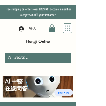
Free shipping on orders over HKD$199. Become a member
to enjoy
$25
OFF
your first order!
登入
Hongji Online
AI 中醫
​在線問答
Use Now