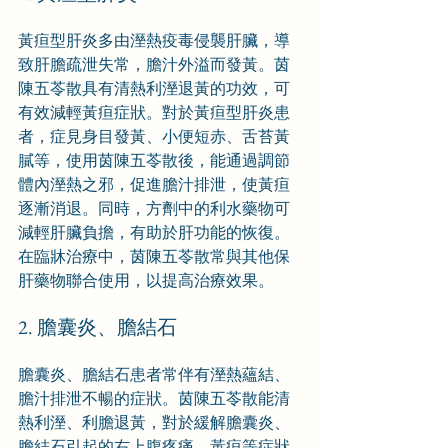
黃疸型肝炎多由溼熱疫毒侵襲肝臟，導
致肝膽疏泄失常，膽汁外溢而發黃。茵
陳五苓散具有清熱利溼退黃的功效，可
有效減輕黃疸症狀。對於黃疸型肝炎患
者，症見身目發黃、小便短赤、舌苔黃
膩等，使用茵陳五苓散後，能通過調節
體內溼熱之邪，促進膽汁排泄，使黃疸
逐漸消退。同時，方劑中的利水藥物可
減輕肝臟負擔，有助於肝功能的恢復。
在臨牀治療中，茵陳五苓散常與其他保
肝藥物聯合使用，以提高治療效果。
2. 膽囊炎、膽結石
膽囊炎、膽結石患者常伴有溼熱蘊結、
膽汁排泄不暢的症狀。茵陳五苓散能清
熱利溼、利膽退黃，對於緩解膽囊炎、
膽結石引起的右上腹疼痛、黃疸等症狀