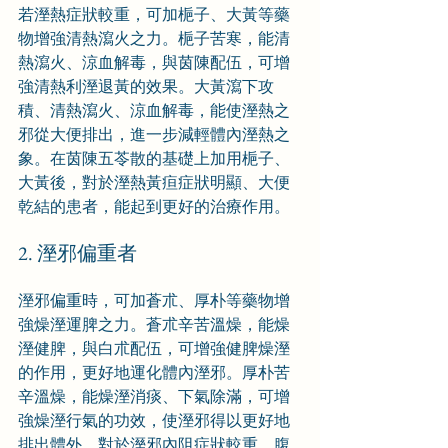
若溼熱症狀較重，可加梔子、大黃等藥
物增強清熱瀉火之力。梔子苦寒，能清
熱瀉火、涼血解毒，與茵陳配伍，可增
強清熱利溼退黃的效果。大黃瀉下攻
積、清熱瀉火、涼血解毒，能使溼熱之
邪從大便排出，進一步減輕體內溼熱之
象。在茵陳五苓散的基礎上加用梔子、
大黃後，對於溼熱黃疸症狀明顯、大便
乾結的患者，能起到更好的治療作用。
2. 溼邪偏重者
溼邪偏重時，可加蒼朮、厚朴等藥物增
強燥溼運脾之力。蒼朮辛苦溫燥，能燥
溼健脾，與白朮配伍，可增強健脾燥溼
的作用，更好地運化體內溼邪。厚朴苦
辛溫燥，能燥溼消痰、下氣除滿，可增
強燥溼行氣的功效，使溼邪得以更好地
排出體外。對於溼邪內阻症狀較重、腹