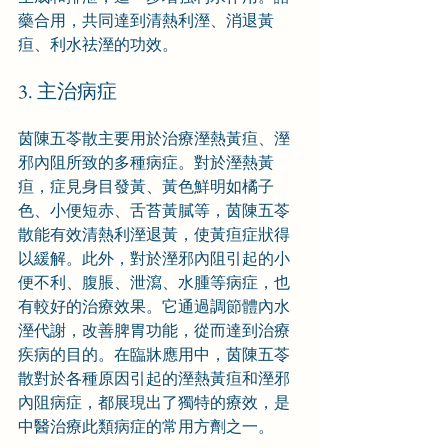
藥合用，共同達到清熱利溼、消退黃
疸、利水祛溼的功效。
3. 主治病症
茵陳五苓散主要用於治療溼熱黃疸、溼
邪內阻所致的多種病症。對於溼熱黃
疸，症見身目發黃、黃色鮮明如橘子
色、小便短赤、舌苔黃膩等，茵陳五苓
散能有效清熱利溼退黃，使黃疸症狀得
以緩解。此外，對於溼邪內阻引起的小
便不利、腹脹、泄瀉、水腫等病症，也
有較好的治療效果。它通過調節體內水
溼代謝，改善脾胃功能，從而達到治療
疾病的目的。在臨牀應用中，茵陳五苓
散對於各種原因引起的溼熱黃疸和溼邪
內阻病症，都展現出了獨特的療效，是
中醫治療此類病症的常用方劑之一。