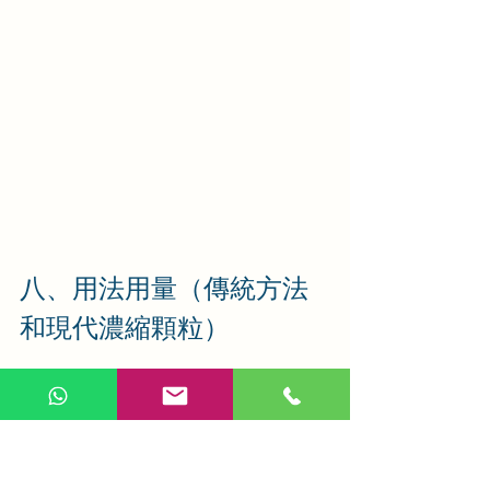
八、用法用量（傳統方法
和現代濃縮顆粒）
1. 傳統方法
茵陳五苓散傳統的用法是作湯劑，水煎
服。一般茵陳18g，澤瀉15g，茯苓9g，
豬苓9g，白朮9g，桂枝6g。將上述藥物