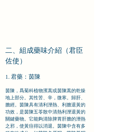
二、組成藥味介紹（君臣
佐使）
1. 君藥：茵陳
茵陳，爲菊科植物濱蒿或茵陳蒿的乾燥
地上部分。其性苦、辛，微寒。歸肝、
膽經。茵陳具有清利溼熱、利膽退黃的
功效，是茵陳五苓散中清熱利溼退黃的
關鍵藥物。它能夠清除脾胃肝膽的溼熱
之邪，使黃疸得以消退。茵陳中含有多