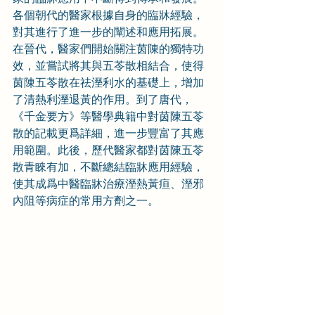
各個朝代的醫家根據自身的臨牀經驗，
對其進行了進一步的闡述和應用拓展。
在晉代，醫家們開始關注茵陳的獨特功
效，並嘗試將其與五苓散相結合，使得
茵陳五苓散在祛溼利水的基礎上，增加
了清熱利溼退黃的作用。到了唐代，
《千金要方》等醫學典籍中對茵陳五苓
散的記載更爲詳細，進一步豐富了其應
用範圍。此後，歷代醫家都對茵陳五苓
散青睞有加，不斷總結臨牀應用經驗，
使其成爲中醫臨牀治療溼熱黃疸、溼邪
內阻等病症的常用方劑之一。