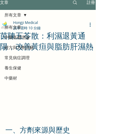
文章
註冊
所有文章
Hongji Medical
所有文章
讀畢需時 10 分鐘
茵陳五苓散：利濕退黃通
中醫基礎理論
陽，改善黃疸與脂肪肝濕熱
經方與方劑詳解
常見病症調理
養生保健
中藥材
一、方劑來源與歷史