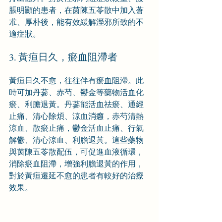
脹明顯的患者，在茵陳五苓散中加入蒼
朮、厚朴後，能有效緩解溼邪所致的不
適症狀。
3. 黃疸日久，瘀血阻滯者
黃疸日久不愈，往往伴有瘀血阻滯。此
時可加丹蔘、赤芍、鬱金等藥物活血化
瘀、利膽退黃。丹蔘能活血祛瘀、通經
止痛、清心除煩、涼血消癰，赤芍清熱
涼血、散瘀止痛，鬱金活血止痛、行氣
解鬱、清心涼血、利膽退黃。這些藥物
與茵陳五苓散配伍，可促進血液循環，
消除瘀血阻滯，增強利膽退黃的作用，
對於黃疸遷延不愈的患者有較好的治療
效果。