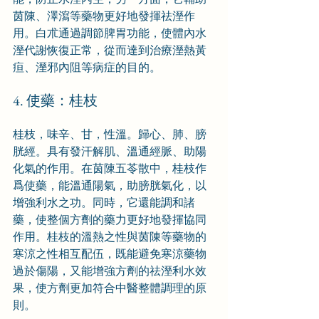
茵陳、澤瀉等藥物更好地發揮祛溼作
用。白朮通過調節脾胃功能，使體內水
溼代謝恢復正常，從而達到治療溼熱黃
疸、溼邪內阻等病症的目的。
4. 使藥：桂枝
桂枝，味辛、甘，性溫。歸心、肺、膀
胱經。具有發汗解肌、溫通經脈、助陽
化氣的作用。在茵陳五苓散中，桂枝作
爲使藥，能溫通陽氣，助膀胱氣化，以
增強利水之功。同時，它還能調和諸
藥，使整個方劑的藥力更好地發揮協同
作用。桂枝的溫熱之性與茵陳等藥物的
寒涼之性相互配伍，既能避免寒涼藥物
過於傷陽，又能增強方劑的祛溼利水效
果，使方劑更加符合中醫整體調理的原
則。