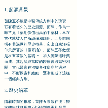
1. 起源背景
茵陳五苓散是中醫傳統方劑中的瑰寶，
它有着悠久的歷史淵源。茵陳，作爲一
味常見且藥用價值極高的中藥材，早在
古代就被人們所認識和應用。五苓散同
樣有着深厚的歷史根基，它出自東漢張
仲景所著的《傷寒論》。茵陳五苓散便
是在五苓散的基礎上，加入茵陳這味藥
而成。其起源與當時的醫療實踐緊密相
關，古代醫家在治療各種病症的過程
中，不斷探索和總結，逐漸形成了這樣
一個經典方劑。
2. 歷史沿革
隨着時間的推移，茵陳五苓散在後世醫
家的臨牀應用中不斷得到傳承和發展。