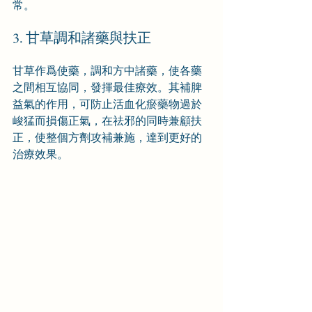
常。
3. 甘草調和諸藥與扶正
甘草作爲使藥，調和方中諸藥，使各藥
之間相互協同，發揮最佳療效。其補脾
益氣的作用，可防止活血化瘀藥物過於
峻猛而損傷正氣，在祛邪的同時兼顧扶
正，使整個方劑攻補兼施，達到更好的
治療效果。