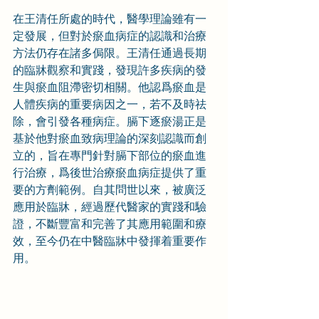
在王清任所處的時代，醫學理論雖有一
定發展，但對於瘀血病症的認識和治療
方法仍存在諸多侷限。王清任通過長期
的臨牀觀察和實踐，發現許多疾病的發
生與瘀血阻滯密切相關。他認爲瘀血是
人體疾病的重要病因之一，若不及時祛
除，會引發各種病症。膈下逐瘀湯正是
基於他對瘀血致病理論的深刻認識而創
立的，旨在專門針對膈下部位的瘀血進
行治療，爲後世治療瘀血病症提供了重
要的方劑範例。自其問世以來，被廣泛
應用於臨牀，經過歷代醫家的實踐和驗
證，不斷豐富和完善了其應用範圍和療
效，至今仍在中醫臨牀中發揮着重要作
用。