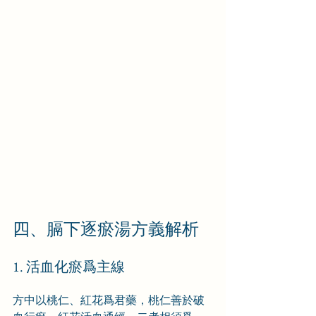
四、膈下逐瘀湯方義解析
1. 活血化瘀爲主線
方中以桃仁、紅花爲君藥，桃仁善於破