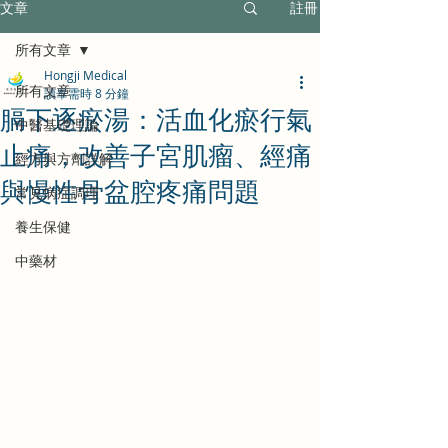
文章
註冊
所有文章
Hongji Medical
所有文章
讀畢需時 8 分鐘
膈下逐瘀湯：活血化瘀行氣
中醫基礎理論
止痛，改善子宮肌瘤、經痛
經方與方劑詳解
與慢性骨盆腔疼痛問題
常見病症調理
養生保健
中藥材