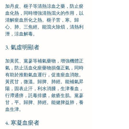
加丹皮、梔子等清熱涼血之藥，防止瘀
血化熱，同時增強清熱瀉火的作用，以
清解瘀血所化之熱。梔子苦，寒。歸
心、肺、三焦經。能瀉火除煩，清熱利
溼，涼血解毒。
3. 氣虛明顯者
加黃芪、黨蔘等補氣藥物，增強機體正
氣，防止活血化瘀藥物損傷正氣，同時
有助於推動氣血運行，促進瘀血消散。
黃芪甘，微溫。歸脾、肺經。能補氣昇
陽，固表止汗，利水消腫，生津養血，
行滯通痹，託毒排膿，斂瘡生肌。黨蔘
甘，平。歸脾、肺經。能健脾益肺，養
血生津。
4. 寒凝血瘀者