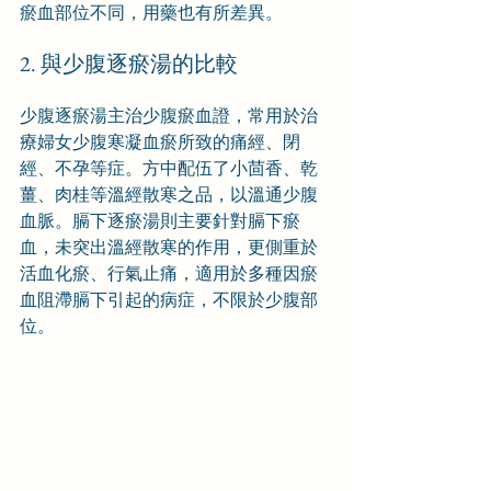
瘀血部位不同，用藥也有所差異。
2. 與少腹逐瘀湯的比較
少腹逐瘀湯主治少腹瘀血證，常用於治
療婦女少腹寒凝血瘀所致的痛經、閉
經、不孕等症。方中配伍了小茴香、乾
薑、肉桂等溫經散寒之品，以溫通少腹
血脈。膈下逐瘀湯則主要針對膈下瘀
血，未突出溫經散寒的作用，更側重於
活血化瘀、行氣止痛，適用於多種因瘀
血阻滯膈下引起的病症，不限於少腹部
位。