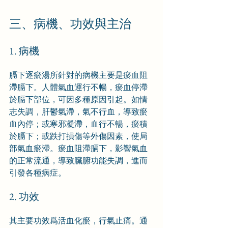
三、病機、功效與主治
1. 病機
膈下逐瘀湯所針對的病機主要是瘀血阻
滯膈下。人體氣血運行不暢，瘀血停滯
於膈下部位，可因多種原因引起。如情
志失調，肝鬱氣滯，氣不行血，導致瘀
血內停；或寒邪凝滯，血行不暢，瘀積
於膈下；或跌打損傷等外傷因素，使局
部氣血瘀滯。瘀血阻滯膈下，影響氣血
的正常流通，導致臟腑功能失調，進而
引發各種病症。
2. 功效
其主要功效爲活血化瘀，行氣止痛。通