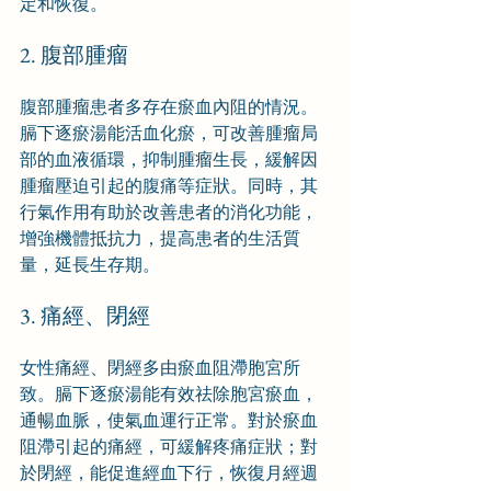
定和恢復。
2. 腹部腫瘤
腹部腫瘤患者多存在瘀血內阻的情況。
膈下逐瘀湯能活血化瘀，可改善腫瘤局
部的血液循環，抑制腫瘤生長，緩解因
腫瘤壓迫引起的腹痛等症狀。同時，其
行氣作用有助於改善患者的消化功能，
增強機體抵抗力，提高患者的生活質
量，延長生存期。
3. 痛經、閉經
女性痛經、閉經多由瘀血阻滯胞宮所
致。膈下逐瘀湯能有效祛除胞宮瘀血，
通暢血脈，使氣血運行正常。對於瘀血
阻滯引起的痛經，可緩解疼痛症狀；對
於閉經，能促進經血下行，恢復月經週