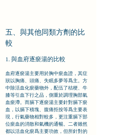
五、與其他同類方劑的比
較
1. 與血府逐瘀湯的比較
血府逐瘀湯主要用於胸中瘀血證，其症
狀以胸痛、頭痛、失眠多夢等爲主。方
中除活血化瘀藥物外，配伍了桔梗、牛
膝等引血下行之品，側重於調理胸部氣
血瘀滯。而膈下逐瘀湯主要針對膈下瘀
血，以膈下積塊、腹痛拒按等爲主要表
現，行氣藥物相對較多，更注重膈下部
位瘀血的消散和氣機的通暢。二者雖然
都以活血化瘀爲主要功效，但所針對的