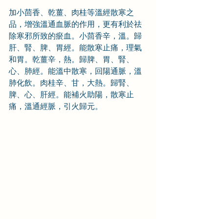
加小茴香、乾薑、肉桂等溫經散寒之
品，增強溫通血脈的作用，更有利於祛
除寒邪所致的瘀血。小茴香辛，溫。歸
肝、腎、脾、胃經。能散寒止痛，理氣
和胃。乾薑辛，熱。歸脾、胃、腎、
心、肺經。能溫中散寒，回陽通脈，溫
肺化飲。肉桂辛、甘，大熱。歸腎、
脾、心、肝經。能補火助陽，散寒止
痛，溫通經脈，引火歸元。