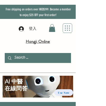
Free shipping on orders over HKD$199. Become a member
to enjoy
$25
OFF
your first order!
登入
Hongji Online
AI 中醫
​在線問答
Use Now