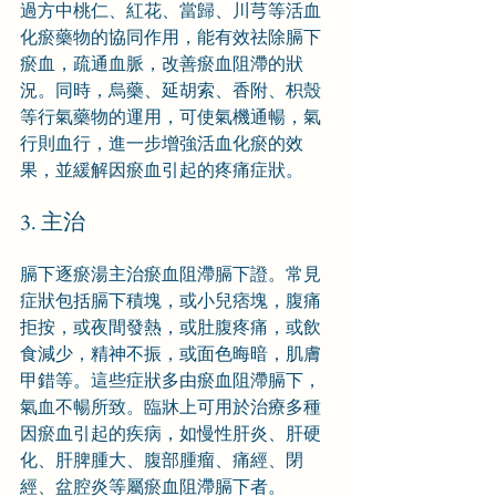
過方中桃仁、紅花、當歸、川芎等活血
化瘀藥物的協同作用，能有效祛除膈下
瘀血，疏通血脈，改善瘀血阻滯的狀
況。同時，烏藥、延胡索、香附、枳殼
等行氣藥物的運用，可使氣機通暢，氣
行則血行，進一步增強活血化瘀的效
果，並緩解因瘀血引起的疼痛症狀。
3. 主治
膈下逐瘀湯主治瘀血阻滯膈下證。常見
症狀包括膈下積塊，或小兒痞塊，腹痛
拒按，或夜間發熱，或肚腹疼痛，或飲
食減少，精神不振，或面色晦暗，肌膚
甲錯等。這些症狀多由瘀血阻滯膈下，
氣血不暢所致。臨牀上可用於治療多種
因瘀血引起的疾病，如慢性肝炎、肝硬
化、肝脾腫大、腹部腫瘤、痛經、閉
經、盆腔炎等屬瘀血阻滯膈下者。