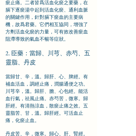
瘀止痛。二者皆爲活血化瘀之要藥，在
膈下逐瘀湯中起到活血化瘀、通利血脈
的關鍵作用，針對膈下瘀血的主要病
機，故爲君藥。它們相互協同，增強了
方劑活血化瘀的力量，可有效改善瘀血
阻滯導致的氣血不暢等症狀。
2. 臣藥：當歸、川芎、赤芍、五
靈脂、丹皮
當歸甘、辛，溫。歸肝、心、脾經。有
補血活血，調經止痛，潤腸通便之功。
川芎辛，溫。歸肝、膽、心包經。能活
血行氣，祛風止痛。赤芍苦，微寒。歸
肝經。有清熱涼血，散瘀止痛之效。五
靈脂苦、甘，溫。歸肝經。可活血止
痛，化瘀止血。
丹皮苦、辛，微寒。歸心、肝、腎經。