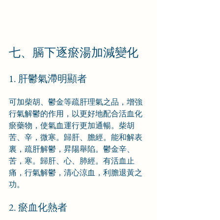
七、膈下逐瘀湯加減變化
1. 肝鬱氣滯明顯者
可加柴胡、鬱金等疏肝理氣之品，增強
行氣解鬱的作用，以更好地配合活血化
瘀藥物，使氣血運行更加通暢。柴胡
苦、辛，微寒。歸肝、膽經。能和解表
裏，疏肝解鬱，昇陽舉陷。鬱金辛、
苦，寒。歸肝、心、肺經。有活血止
痛，行氣解鬱，清心涼血，利膽退黃之
功。
2. 瘀血化熱者