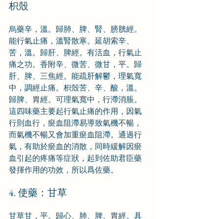
枳殼
烏藥辛，溫。歸肺、脾、腎、膀胱經。
能行氣止痛，溫腎散寒。延胡索辛、
苦，溫。歸肝、脾經。有活血，行氣止
痛之功。香附辛、微苦、微甘，平。歸
肝、脾、三焦經。能疏肝解鬱，理氣寬
中，調經止痛。枳殼苦、辛、酸，溫。
歸脾、胃經。可理氣寬中，行滯消脹。
這四味藥主要起行氣止痛的作用，因氣
行則血行，瘀血阻滯易導致氣機不暢，
而氣機不暢又會加重瘀血阻滯。通過行
氣，有助於瘀血的消散，同時緩解因瘀
血引起的疼痛等症狀，起到佐助君臣藥
發揮作用的功效，所以爲佐藥。
4. 使藥：甘草
甘草甘，平。歸心、肺、脾、胃經。具