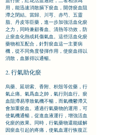
血行瘀，紅花活血通經，二者相須爲
用，能迅速消散膈下瘀血，開啓瘀血阻
滯之閉結。當歸、川芎、赤芍、五靈
脂、丹皮等臣藥，進一步加強活血化瘀
之力，同時兼顧養血、清熱等功效，防
止瘀血化熱或耗傷氣血。這些活血化瘀
藥物相互配合，針對瘀血這一主要病
機，從不同角度發揮作用，使瘀血得以
消散，血脈得以通暢。
2. 行氣助化瘀
烏藥、延胡索、香附、枳殼等佐藥，行
氣止痛。氣爲血之帥，氣行則血行。瘀
血阻滯易導致氣機不暢，而氣機鬱滯又
會加重瘀血。通過行氣藥物的運用，可
使氣機通暢，促進血液運行，增強活血
化瘀的效果。同時，行氣藥物還能緩解
因瘀血引起的疼痛，使氣血運行恢復正