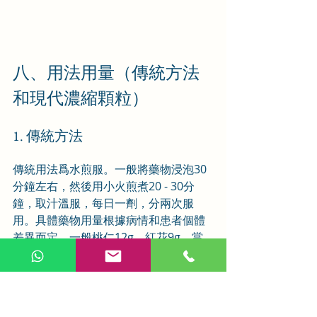
八、用法用量（傳統方法
和現代濃縮顆粒）
1. 傳統方法
傳統用法爲水煎服。一般將藥物浸泡30
分鐘左右，然後用小火煎煮20 - 30分
鐘，取汁溫服，每日一劑，分兩次服
用。具體藥物用量根據病情和患者個體
差異而定，一般桃仁12g、紅花9g、當
歸9g、川芎6g、赤芍6g、五靈脂6g、丹
皮6g、烏藥6g、延胡索3g、香附4.5g、
枳殼4.5g、甘草9g。