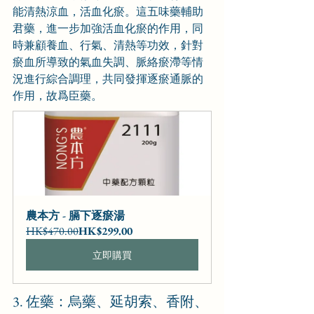
能清熱涼血，活血化瘀。這五味藥輔助
君藥，進一步加強活血化瘀的作用，同
時兼顧養血、行氣、清熱等功效，針對
瘀血所導致的氣血失調、脈絡瘀滯等情
況進行綜合調理，共同發揮逐瘀通脈的
作用，故爲臣藥。
農本方 - 膈下逐瘀湯
HK$470.00
HK$299.00
立即購買
3. 佐藥：烏藥、延胡索、香附、