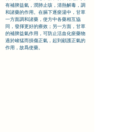
有補脾益氣，潤肺止咳，清熱解毒，調
和諸藥的作用。在膈下逐瘀湯中，甘草
一方面調和諸藥，使方中各藥相互協
同，發揮更好的療效；另一方面，甘草
的補脾益氣作用，可防止活血化瘀藥物
過於峻猛而損傷正氣，起到顧護正氣的
作用，故爲使藥。