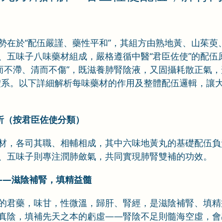
勢在於“配伍嚴謹、藥性平和”，其組方由熟地黃、山茱萸
、五味子八味藥材組成，嚴格遵循中醫“君臣佐使”的配伍
補而不滯、清而不傷”，既滋養肺腎陰液，又固攝耗散正氣，
體系。以下詳細解析每味藥材的作用及整體配伍邏輯，讓
解析（按君臣佐使分類）
材，各司其職、相輔相成，其中六味地黃丸的基礎配伍負
、五味子則專注潤肺斂氣，共同實現肺腎雙補的功效。
地黃——滋陰補腎，填精益髓
的君藥，味甘，性微溫，歸肝、腎經，是滋陰補腎、填精
真陰，填補先天之本的虧虛——腎陰不足則髓海空虛，會