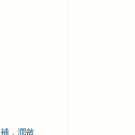
同補，潤斂