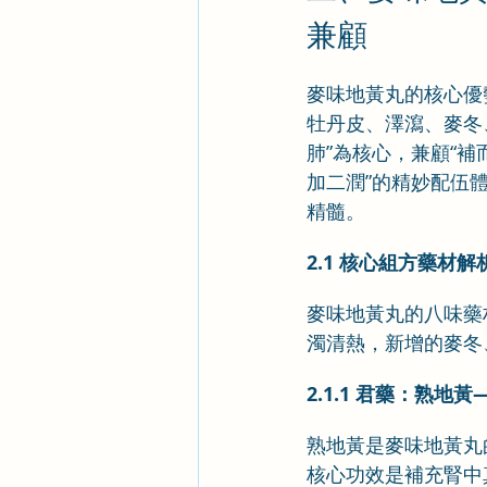
兼顧
麥味地黃丸的核心優
牡丹皮、澤瀉、麥冬
肺”為核心，兼顧“
加二潤”的精妙配伍
精髓。
2.1 核心組方藥材
麥味地黃丸的八味藥
濁清熱，新增的麥冬
2.1.1 君藥：熟
熟地黃是麥味地黃丸
核心功效是補充腎中