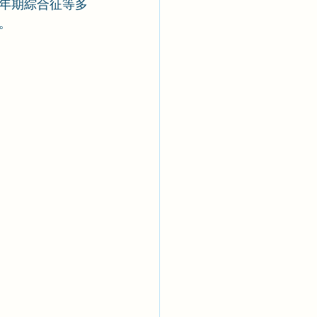
年期綜合征等多
。