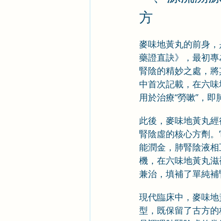
方
麥味地黃丸的前身，
藥證直訣》，最初專
腎陰的精妙之處，將
中首次記載，在六味
用於治療“勞嗽”，
此後，麥味地黃丸經
腎陰虛的核心方劑。
能潤金，肺腎陰液相
機，在六味地黃丸滋
兼治，填補了單純補
現代臨床中，麥味地
型，既保留了古方的