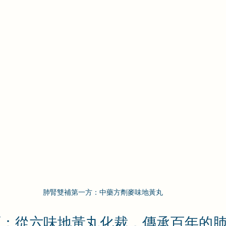
肺腎雙補第一方：中藥方劑麥味地黃丸
源：從六味地黃丸化裁，傳承百年的