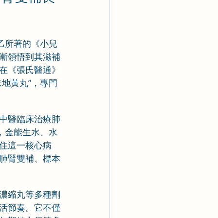
乙所著的《小兒
漸領悟到其滋補
在《張氏醫通》
地黃丸”，專門
中醫臨床治療肺
，金能生水、水
住這一核心病
肺腎雙補、標本
濃縮丸等多種劑
活節奏。它不僅