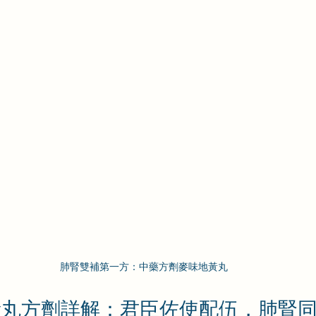
肺腎雙補第一方：中藥方劑麥味地黃丸
黃丸方劑詳解：君臣佐使配伍，肺腎