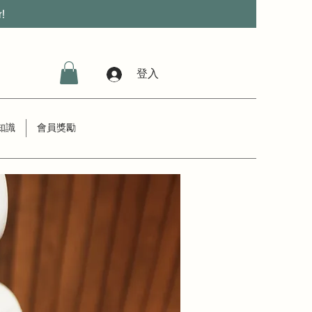
r!
登入
知識
會員獎勵