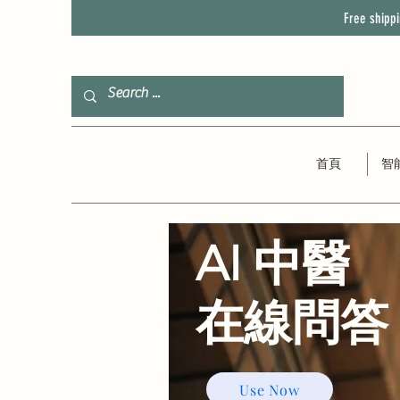
Free shipp
首頁
智
AI 中醫
​在線問答
Use Now