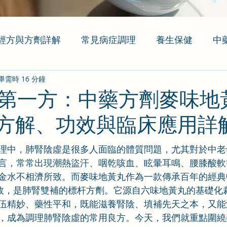
經方與方劑詳解
常見病症調理
養生保健
中
畢需時 16 分鐘
第一方：中藥方劑麥味地
方解、功效與臨床應用詳
理中，肺腎陰虛是很多人面臨的體質問題，尤其對於中老
言，常常出現潮熱盜汗、咽乾咳血、眩暈耳鳴、腰膝酸軟
金水不相濟所致。而麥味地黃丸作為一款傳承百年的經典
功效，是肺腎雙補的標杆方劑。它源自六味地黃丸的基礎化
伍精妙、藥性平和，既能滋養腎陰、填補先天之本，又能
，成為調理肺腎陰虛的常用良方。今天，我們就重點圍繞