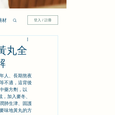
藥材
登入 / 註冊
黃丸全
解
年人、長期熬夜
等不適，這背後
中藥方劑，以
裁，加入麥冬、
潤肺生津、固護
麥味地黃丸的方