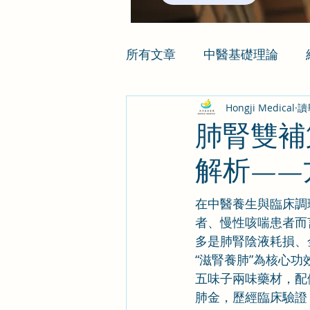
所有文章
中醫基礎理論
Hongji Medical
讀
肺腎雙補
解析——
在中醫養生與臨床調
者、慢性咳喘患者而
多是肺腎陰液耗損、
“滋腎養肺”為核心
五味子兩味藥材，配
肺金，歷經臨床驗證