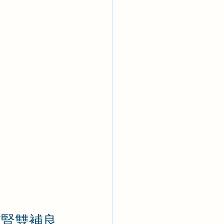
肺腎雙補良