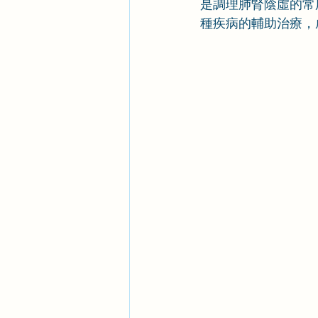
是調理肺腎陰虛的常
種疾病的輔助治療，