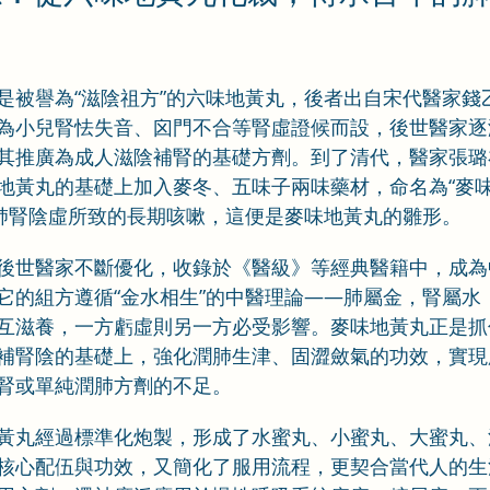
是被譽為“滋陰祖方”的六味地黃丸，後者出自宋代醫家錢
為小兒腎怯失音、囟門不合等腎虛證候而設，後世醫家逐
其推廣為成人滋陰補腎的基礎方劑。到了清代，醫家張璐
地黃丸的基礎上加入麥冬、五味子兩味藥材，命名為“麥味
即肺腎陰虛所致的長期咳嗽，這便是麥味地黃丸的雛形。
後世醫家不斷優化，收錄於《醫級》等經典醫籍中，成為
它的組方遵循“金水相生”的中醫理論——肺屬金，腎屬水
互滋養，一方虧虛則另一方必受影響。麥味地黃丸正是抓
補腎陰的基礎上，強化潤肺生津、固澀斂氣的功效，實現
腎或單純潤肺方劑的不足。
黃丸經過標準化炮製，形成了水蜜丸、小蜜丸、大蜜丸、
核心配伍與功效，又簡化了服用流程，更契合當代人的生