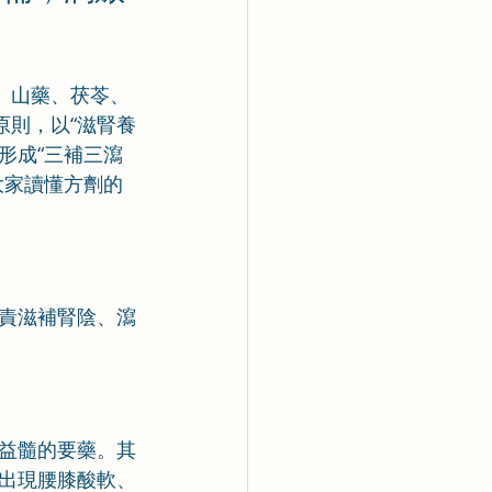
、山藥、茯苓、
原則，以“滋腎養
形成“三補三瀉
大家讀懂方劑的
責滋補腎陰、瀉
益髓的要藥。其
出現腰膝酸軟、