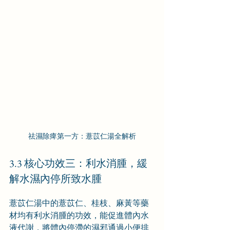
祛濕除痺第一方：薏苡仁湯全解析
3.3 核心功效三：利水消腫，緩
解水濕內停所致水腫
薏苡仁湯中的薏苡仁、桂枝、麻黃等藥
材均有利水消腫的功效，能促進體內水
液代謝，將體內停滯的濕邪通過小便排