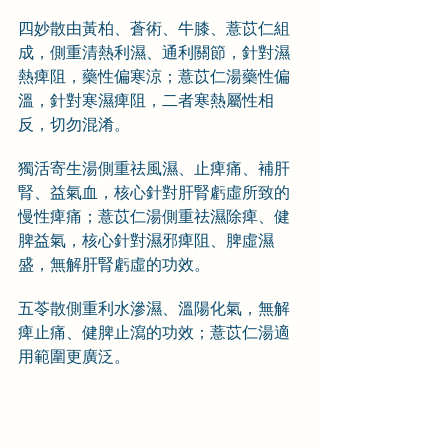
四妙散由黃柏、蒼術、牛膝、薏苡仁組
成，側重清熱利濕、通利關節，針對濕
熱痺阻，藥性偏寒涼；薏苡仁湯藥性偏
溫，針對寒濕痺阻，二者寒熱屬性相
反，切勿混淆。
獨活寄生湯側重祛風濕、止痺痛、補肝
腎、益氣血，核心針對肝腎虧虛所致的
慢性痺痛；薏苡仁湯側重祛濕除痺、健
脾益氣，核心針對濕邪痺阻、脾虛濕
盛，無解肝腎虧虛的功效。
五苓散側重利水滲濕、溫陽化氣，無解
痺止痛、健脾止瀉的功效；薏苡仁湯適
用範圍更廣泛。