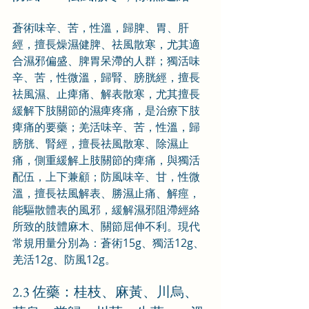
蒼術味辛、苦，性溫，歸脾、胃、肝
經，擅長燥濕健脾、祛風散寒，尤其適
合濕邪偏盛、脾胃呆滯的人群；獨活味
辛、苦，性微溫，歸腎、膀胱經，擅長
祛風濕、止痺痛、解表散寒，尤其擅長
緩解下肢關節的濕痺疼痛，是治療下肢
痺痛的要藥；羌活味辛、苦，性溫，歸
膀胱、腎經，擅長祛風散寒、除濕止
痛，側重緩解上肢關節的痺痛，與獨活
配伍，上下兼顧；防風味辛、甘，性微
溫，擅長祛風解表、勝濕止痛、解痙，
能驅散體表的風邪，緩解濕邪阻滯經絡
所致的肢體麻木、關節屈伸不利。現代
常規用量分別為：蒼術15g、獨活12g、
羌活12g、防風12g。
2.3 佐藥：桂枝、麻黃、川烏、