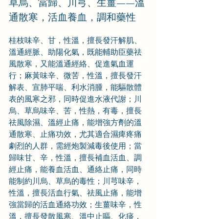
草烏、當歸、川芎、生薑——溫
通散寒，活血養血，調和藥性
桂枝味辛、甘，性溫，擅長發汗解肌、
溫通經脈、助陽化氣，既能輔助臣藥祛
風散寒，又能溫通經絡、促進氣血運
行；麻黃味辛、微苦，性溫，擅長發汗
解表、宣肺平喘、利水消腫，能驅散體
表的風寒之邪，同時促進水液代謝；川
烏、草烏味辛、苦，性熱，有毒，擅長
祛風除濕、溫經止痛，能增強方劑的溫
通散寒、止痛功效，尤其適合濕痺疼痛
劇烈的人群，需經炮製減毒後使用；當
歸味甘、辛，性溫，擅長補血活血、調
經止痛，能養血活血、通絡止痛，同時
能制約川烏、草烏的毒性；川芎味辛，
性溫，擅長活血行氣、祛風止痛，能增
強當歸的活血通絡功效；生薑味辛，性
溫，擅長發散風寒、溫中止嘔、化痰，