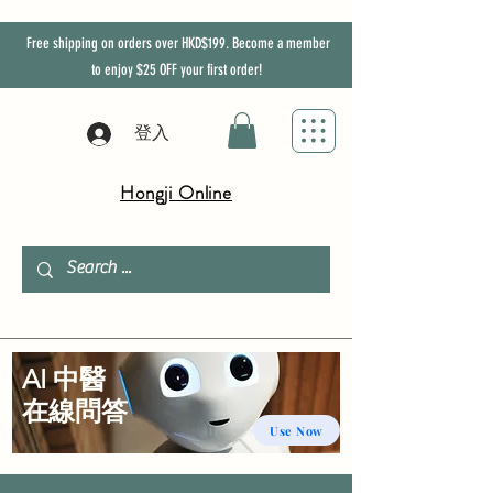
Free shipping on orders over HKD$199. Become a member
to enjoy
$25
OFF
your first order!
登入
Hongji Online
AI 中醫
​在線問答
Use Now