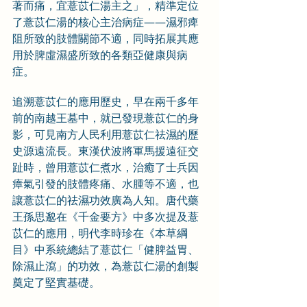
著而痛，宜薏苡仁湯主之」，精準定位
了薏苡仁湯的核心主治病症——濕邪痺
阻所致的肢體關節不適，同時拓展其應
用於脾虛濕盛所致的各類亞健康與病
症。
追溯薏苡仁的應用歷史，早在兩千多年
前的南越王墓中，就已發現薏苡仁的身
影，可見南方人民利用薏苡仁祛濕的歷
史源遠流長。東漢伏波將軍馬援遠征交
趾時，曾用薏苡仁煮水，治癒了士兵因
瘴氣引發的肢體疼痛、水腫等不適，也
讓薏苡仁的祛濕功效廣為人知。唐代藥
王孫思邈在《千金要方》中多次提及薏
苡仁的應用，明代李時珍在《本草綱
目》中系統總結了薏苡仁「健脾益胃、
除濕止瀉」的功效，為薏苡仁湯的創製
奠定了堅實基礎。