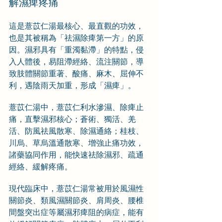
解濕痺疼痛
這是薏苡仁湯最核心、最直觀的功效，
也是其被稱為「祛濕除痺第一方」的原
因。濕邪具有「重濁黏滯」的特點，侵
入人體後，易阻滯經絡、流注關節，導
致肢體關節重著、酸痛、麻木、屈伸不
利，遇陰雨天加重，形成「濕痺」。
薏苡仁湯中，薏苡仁利水滲濕、除痺止
痛，直擊濕邪核心；蒼術、獨活、羌
活、防風祛風散寒、除濕通絡；桂枝、
川烏、草烏溫通散寒、增強止痛功效，
諸藥協同作用，能快速祛除濕邪、疏通
經絡、緩解疼痛。
現代臨床中，薏苡仁湯常被用於風濕性
關節炎、類風濕關節炎、肩周炎、腰椎
間盤突出症等屬濕邪痺阻的病症，能有