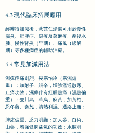
4.3 現代臨床拓展應用
經辨證加減後，薏苡仁湯還可用於慢性
腸炎、肥胖症、濕疹及蕁麻疹、產後水
腫、慢性腎炎（早期）、痛風（緩解
期）等多種病症的輔助治療。
4.4 常見加減用法
濕痺疼痛劇烈、畏寒怕冷（寒濕偏
重）：加附子、細辛，增強溫通散寒、
止痛功效；濕痺伴有紅腫熱痛（濕熱偏
重）：去川烏、草烏、麻黃，加黃柏、
忍冬藤、秦艽，清熱利濕、通絡止痛；
脾虛偏重、乏力明顯：加人參、白術、
山藥，增強健脾益氣的功效；水腫明