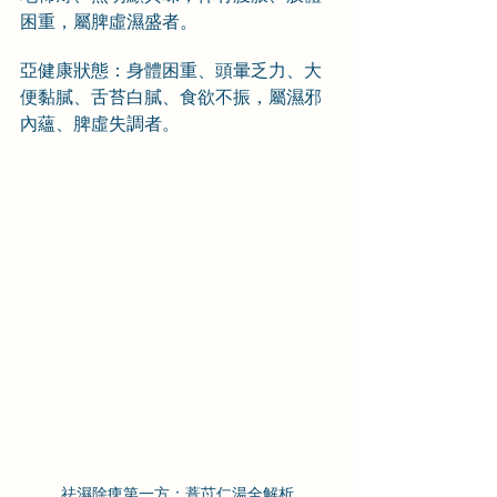
困重，屬脾虛濕盛者。
亞健康狀態：身體困重、頭暈乏力、大
便黏膩、舌苔白膩、食欲不振，屬濕邪
內蘊、脾虛失調者。
祛濕除痺第一方：薏苡仁湯全解析