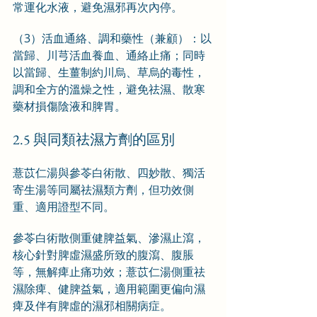
常運化水液，避免濕邪再次內停。
（3）活血通絡、調和藥性（兼顧）：以
當歸、川芎活血養血、通絡止痛；同時
以當歸、生薑制約川烏、草烏的毒性，
調和全方的溫燥之性，避免祛濕、散寒
藥材損傷陰液和脾胃。
2.5 與同類祛濕方劑的區別
薏苡仁湯與參苓白術散、四妙散、獨活
寄生湯等同屬祛濕類方劑，但功效側
重、適用證型不同。
參苓白術散側重健脾益氣、滲濕止瀉，
核心針對脾虛濕盛所致的腹瀉、腹脹
等，無解痺止痛功效；薏苡仁湯側重祛
濕除痺、健脾益氣，適用範圍更偏向濕
痺及伴有脾虛的濕邪相關病症。