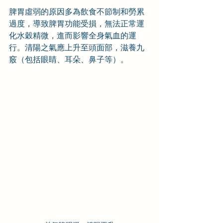
脾胃虛弱的原因多為飲食不節制和勞累
過度，導致脾胃功能受損，無法正常運
化水穀精微，進而影響全身氣血的運
行。清陽之氣應上升至頭面部，滋養九
竅（包括眼睛、耳朵、鼻子等）。