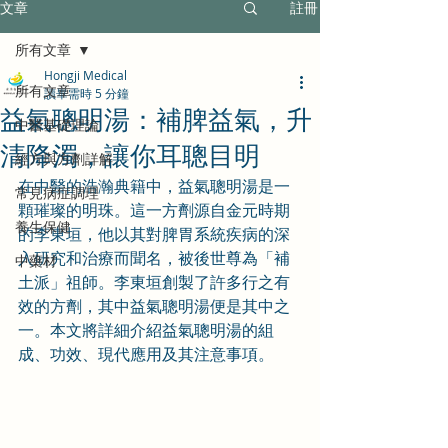
文章
註冊
所有文章
Hongji Medical
所有文章
讀畢需時 5 分鐘
益氣聰明湯：補脾益氣，升
中醫基礎理論
清降濁，讓你耳聰目明
經方與方劑詳解
在中醫的浩瀚典籍中，益氣聰明湯是一
常見病症調理
顆璀璨的明珠。這一方劑源自金元時期
養生保健
的李東垣，他以其對脾胃系統疾病的深
入研究和治療而聞名，被後世尊為「補
中藥材
土派」祖師。李東垣創製了許多行之有
效的方劑，其中益氣聰明湯便是其中之
一。本文將詳細介紹益氣聰明湯的組
成、功效、現代應用及其注意事項。