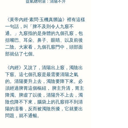
益氣聰明湯：清陽不升
《黃帝內經·素問·玉機真髒論》裡有這樣
一句話，叫「脾不及則令人九竅不
通。」九竅指的是身體的九個孔竅，包
括嘴巴、耳朵、鼻子、眼睛、以及前後
二陰。大家看，九個孔竅門中，頭部面
部就佔了七個。 
《內經》又說了，清陽出上竅，濁陰出
下竅。這七個孔竅是最需要清陽之氣
的。清陽要升上去，濁陰要降下來。必
須經過脾胃這個樞紐， 脾主升清，胃主
降濁。脾虛了以後，清陽升不上去，濁
陰也降不下來，腦袋上的孔竅得不到清
陽的濡養，反而被濁陰所擾，它就要出
問題，就不通暢。