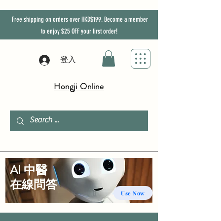
Free shipping on orders over HKD$199. Become a member
to enjoy
$25
OFF
your first order!
登入
Hongji Online
AI 中醫
​在線問答
Use Now