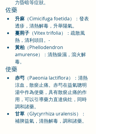
力昏暗等症狀。
佐藥
升麻
（Cimicifuga foetida）：發表
透疹，清熱解毒，升舉陽氣。
蔓荊子
（Vitex trifolia）：疏散風
熱，清利頭目。-
黃柏
（Phellodendron 
amurense）：清熱燥濕，瀉火解
毒。
使藥
赤芍
（Paeonia lactiflora）：清熱
涼血，散瘀止痛。赤芍在益氣聰明
湯中作為使藥，具有散瘀止痛的作
用，可以引導藥力直達病灶，同時
調和諸藥。
甘草
（Glycyrrhiza uralensis）：
補脾益氣，清熱解毒，調和諸藥。