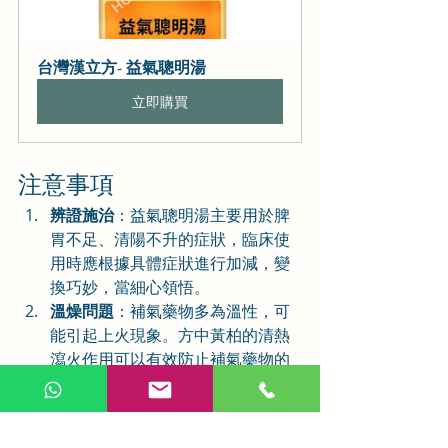
台灣漢立方- 益氣聰明湯
立即購買
注意事項
辨證施治
：益氣聰明湯主要用於脾
胃不足、清陽不升的症狀，臨床使
用時應根據具體症狀進行加減，變
換巧妙，當細心領悟。
溫燥問題
：補氣藥物多為溫性，可
能引起上火現象。方中黃柏的清熱
瀉火作用可以有效防止補氣藥物的
溫燥。
長期服用
：益氣聰明湯久服無內外
障、耳鳴耳聾之患，又令精神過