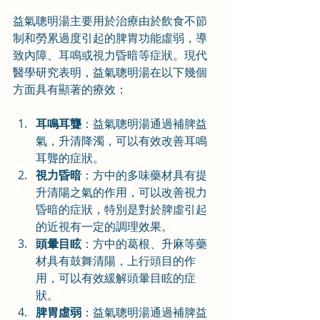
益氣聰明湯主要用於治療由於飲食不節
制和勞累過度引起的脾胃功能虛弱，導
致內障、耳鳴或視力昏暗等症狀。現代
醫學研究表明，益氣聰明湯在以下幾個
方面具有顯著的療效：
耳鳴耳聾
：益氣聰明湯通過補脾益
氣，升清降濁，可以有效改善耳鳴
耳聾的症狀。
視力昏暗
：方中的多味藥材具有提
升清陽之氣的作用，可以改善視力
昏暗的症狀，特別是對於脾虛引起
的近視有一定的調理效果。
頭暈目眩
：方中的葛根、升麻等藥
材具有鼓舞清陽，上行頭目的作
用，可以有效緩解頭暈目眩的症
狀。
脾胃虛弱
：益氣聰明湯通過補脾益