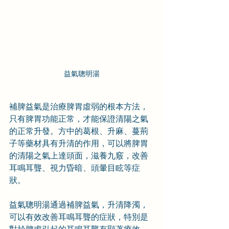
益氣聰明湯
補脾益氣是治療脾胃虛弱的根本方法，
只有脾胃功能正常，才能保證清陽之氣
的正常升發。方中的葛根、升麻、蔓荊
子等藥材具有升清的作用，可以將脾胃
的清陽之氣上達頭面，滋養九竅，改善
耳鳴耳聾、視力昏暗、頭暈目眩等症
狀。
益氣聰明湯通過補脾益氣，升清降濁，
可以有效改善耳鳴耳聾的症狀，特別是
對於脾虛引起的耳鳴耳聾有顯著療效。