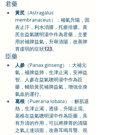
君藥
黃芪
（Astragalus 
membranaceus）：補氣升陽，固
表止汗，利水消腫，托瘡排膿。黃
芪在益氣聰明湯中作為君藥，主要
用於補脾益氣，升舉清陽，改善脾
胃虛弱的症狀
123
。
臣藥
人參
（Panax ginseng）：大補元
氣，補脾益肺，生津止渴，安神益
智。人參在益氣聰明湯中作為臣
藥，輔助黃芪補脾益氣，增強全身
氣血的運行。
葛根
（Pueraria lobata）：解肌退
熱，生津止渴，透疹，升陽止瀉。
葛根在益氣聰明湯中作為臣藥，具
有升清的作用，可以將脾胃的清陽
之氣上達頭面，改善耳鳴耳聾、視