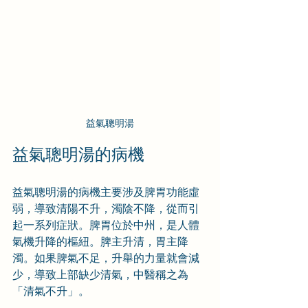
益氣聰明湯
益氣聰明湯的病機
益氣聰明湯的病機主要涉及脾胃功能虛
弱，導致清陽不升，濁陰不降，從而引
起一系列症狀。脾胃位於中州，是人體
氣機升降的樞紐。脾主升清，胃主降
濁。如果脾氣不足，升舉的力量就會減
少，導致上部缺少清氣，中醫稱之為
「清氣不升」。