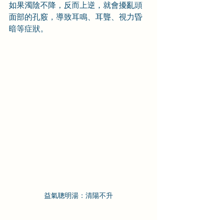
如果濁陰不降，反而上逆，就會擾亂頭
面部的孔竅，導致耳鳴、耳聾、視力昏
暗等症狀。
益氣聰明湯：清陽不升