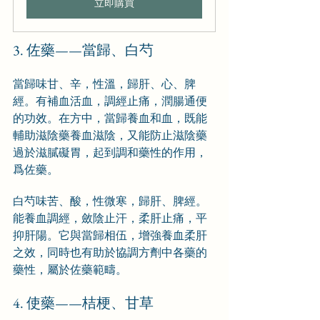
立即購買
3. 佐藥——當歸、白芍
當歸味甘、辛，性溫，歸肝、心、脾
經。有補血活血，調經止痛，潤腸通便
的功效。在方中，當歸養血和血，既能
輔助滋陰藥養血滋陰，又能防止滋陰藥
過於滋膩礙胃，起到調和藥性的作用，
爲佐藥。
白芍味苦、酸，性微寒，歸肝、脾經。
能養血調經，斂陰止汗，柔肝止痛，平
抑肝陽。它與當歸相伍，增強養血柔肝
之效，同時也有助於協調方劑中各藥的
藥性，屬於佐藥範疇。
4. 使藥——桔梗、甘草