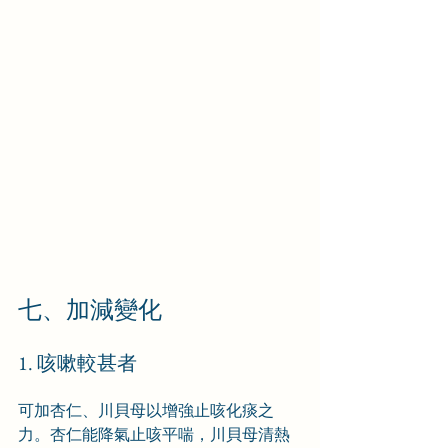
七、加減變化
1. 咳嗽較甚者
可加杏仁、川貝母以增強止咳化痰之
力。杏仁能降氣止咳平喘，川貝母清熱