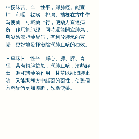
桔梗味苦、辛，性平，歸肺經。能宣
肺，利咽，祛痰，排膿。桔梗在方中作
爲使藥，可載藥上行，使藥力直達病
所，作用於肺經，同時還能開宣肺氣，
與滋陰潤肺藥配伍，有利於肺氣的宣
暢，更好地發揮滋陰潤肺止咳的功效。
甘草味甘，性平，歸心、肺、脾、胃
經。具有補脾益氣，潤肺止咳，清熱解
毒，調和諸藥的作用。甘草既能潤肺止
咳，又能調和方中諸藥的藥性，使整個
方劑配伍更加協調，故爲使藥。