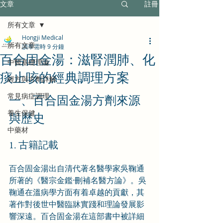
文章
註冊
所有文章
Hongji Medical
所有文章
讀畢需時 9 分鐘
百合固金湯：滋腎潤肺、化
中醫基礎理論
痰止咳的經典調理方案
經方與方劑詳解
常見病症調理
一、百合固金湯方劑來源
養生保健
與歷史
中藥材
1. 古籍記載
百合固金湯出自清代著名醫學家吳鞠通
所著的《醫宗金鑑·刪補名醫方論》。吳
鞠通在溫病學方面有着卓越的貢獻，其
著作對後世中醫臨牀實踐和理論發展影
響深遠。百合固金湯在這部書中被詳細