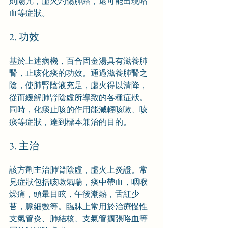
則陽亢，虛火灼傷肺絡，還可能出現咯
血等症狀。
2. 功效
基於上述病機，百合固金湯具有滋養肺
腎，止咳化痰的功效。通過滋養肺腎之
陰，使肺腎陰液充足，虛火得以清降，
從而緩解肺腎陰虛所導致的各種症狀。
同時，化痰止咳的作用能減輕咳嗽、咳
痰等症狀，達到標本兼治的目的。
3. 主治
該方劑主治肺腎陰虛，虛火上炎證。常
見症狀包括咳嗽氣喘，痰中帶血，咽喉
燥痛，頭暈目眩，午後潮熱，舌紅少
苔，脈細數等。臨牀上常用於治療慢性
支氣管炎、肺結核、支氣管擴張咯血等