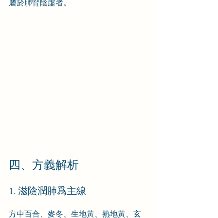
屬於肺腎陰虛者。
四、方義解析
1. 滋陰潤肺爲主線
方中百合、麥冬、生地黃、熟地黃、玄