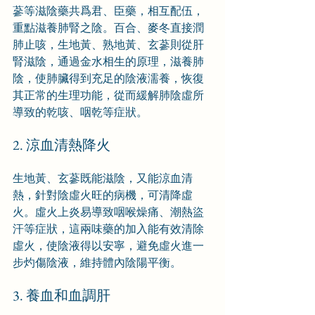
蔘等滋陰藥共爲君、臣藥，相互配伍，
重點滋養肺腎之陰。百合、麥冬直接潤
肺止咳，生地黃、熟地黃、玄蔘則從肝
腎滋陰，通過金水相生的原理，滋養肺
陰，使肺臟得到充足的陰液濡養，恢復
其正常的生理功能，從而緩解肺陰虛所
導致的乾咳、咽乾等症狀。
2. 涼血清熱降火
生地黃、玄蔘既能滋陰，又能涼血清
熱，針對陰虛火旺的病機，可清降虛
火。虛火上炎易導致咽喉燥痛、潮熱盜
汗等症狀，這兩味藥的加入能有效清除
虛火，使陰液得以安寧，避免虛火進一
步灼傷陰液，維持體內陰陽平衡。
3. 養血和血調肝