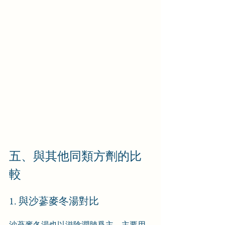
五、與其他同類方劑的比
較
1. 與沙蔘麥冬湯對比
沙蔘麥冬湯也以滋陰潤肺爲主，主要用