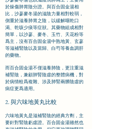
於燥傷肺胃陰分證。與百合固金湯相
比，沙蔘麥冬湯的滋陰力量相對較弱，
側重於滋養肺胃之陰，以緩解咽乾口
渴、乾咳少痰等症狀。其藥物組成相對
簡單，以沙蔘、麥冬、玉竹、天花粉等
爲主，沒有百合固金湯中熟地黃、玄蔘
等滋補腎陰以及當歸、白芍等養血調肝
的藥物。
而百合固金湯不僅滋養肺陰，更注重滋
補腎陰，兼顧肺腎陰虛的整體病機，對
於病情較爲複雜、涉及肺腎兩髒陰虛的
病症更爲適用。
2. 與六味地黃丸比較
六味地黃丸是滋補腎陰的經典方劑，主
要針對腎陰虧虛證。百合固金湯雖然也