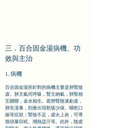
三．百合固金湯病機、功
效與主治
1. 病機
百合固金湯所針對的病機主要是肺腎陰
虛。肺主氣司呼吸，腎主納氣，肺腎相
互關聯，金水相生。若肺腎陰液虧虛，
肺失濡養，則會出現乾咳少痰、咽乾口
燥等症狀；腎陰不足，虛火上炎，可導
致頭暈目眩、潮熱盜汗等。此外，陰虛