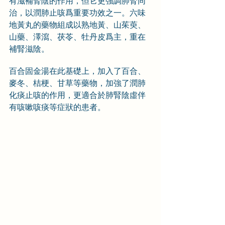
有滋補腎陰的作用，但它更強調肺腎同
治，以潤肺止咳爲重要功效之一。六味
地黃丸的藥物組成以熟地黃、山茱萸、
山藥、澤瀉、茯苓、牡丹皮爲主，重在
補腎滋陰。
百合固金湯在此基礎上，加入了百合、
麥冬、桔梗、甘草等藥物，加強了潤肺
化痰止咳的作用，更適合於肺腎陰虛伴
有咳嗽咳痰等症狀的患者。