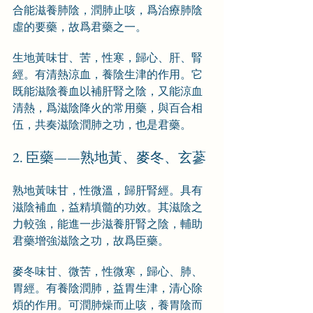
合能滋養肺陰，潤肺止咳，爲治療肺陰
虛的要藥，故爲君藥之一。
生地黃味甘、苦，性寒，歸心、肝、腎
經。有清熱涼血，養陰生津的作用。它
既能滋陰養血以補肝腎之陰，又能涼血
清熱，爲滋陰降火的常用藥，與百合相
伍，共奏滋陰潤肺之功，也是君藥。
2. 臣藥——熟地黃、麥冬、玄蔘
熟地黃味甘，性微溫，歸肝腎經。具有
滋陰補血，益精填髓的功效。其滋陰之
力較強，能進一步滋養肝腎之陰，輔助
君藥增強滋陰之功，故爲臣藥。
麥冬味甘、微苦，性微寒，歸心、肺、
胃經。有養陰潤肺，益胃生津，清心除
煩的作用。可潤肺燥而止咳，養胃陰而