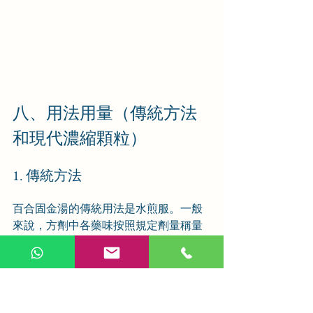
八、用法用量（傳統方法
和現代濃縮顆粒）
1. 傳統方法
百合固金湯的傳統用法是水煎服。一般
來說，方劑中各藥味按照規定劑量稱量
後，加水適量，浸泡一段時間，然後用
武火煮沸，再改用文火慢煎，取汁分多
次溫服。例如，常用劑量爲百合、生地
黃、熟地黃、麥冬、玄蔘各三錢，當
歸、白芍、桔梗、甘草各一錢半。具體