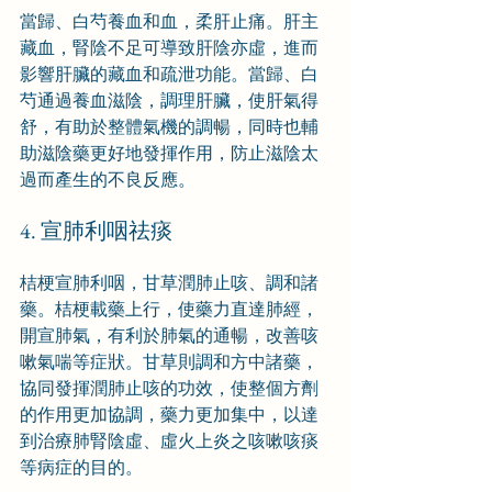
當歸、白芍養血和血，柔肝止痛。肝主
藏血，腎陰不足可導致肝陰亦虛，進而
影響肝臟的藏血和疏泄功能。當歸、白
芍通過養血滋陰，調理肝臟，使肝氣得
舒，有助於整體氣機的調暢，同時也輔
助滋陰藥更好地發揮作用，防止滋陰太
過而產生的不良反應。
4. 宣肺利咽祛痰
桔梗宣肺利咽，甘草潤肺止咳、調和諸
藥。桔梗載藥上行，使藥力直達肺經，
開宣肺氣，有利於肺氣的通暢，改善咳
嗽氣喘等症狀。甘草則調和方中諸藥，
協同發揮潤肺止咳的功效，使整個方劑
的作用更加協調，藥力更加集中，以達
到治療肺腎陰虛、虛火上炎之咳嗽咳痰
等病症的目的。