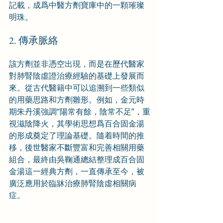
記載，成爲中醫方劑寶庫中的一顆璀璨
明珠。
2. 傳承脈絡
該方劑並非憑空出現，而是在歷代醫家
對肺腎陰虛證治療經驗的基礎上發展而
來。從古代醫籍中可以追溯到一些類似
的用藥思路和方劑雛形。例如，金元時
期朱丹溪強調“陽常有餘，陰常不足”，重
視滋陰降火，其學術思想爲百合固金湯
的形成奠定了理論基礎。隨着時間的推
移，後世醫家不斷豐富和完善相關用藥
組合，最終由吳鞠通總結整理成百合固
金湯這一經典方劑，一直傳承至今，被
廣泛應用於臨牀治療肺腎陰虛相關病
症。