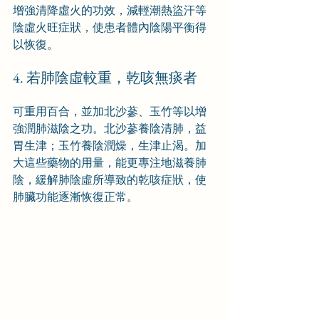
增強清降虛火的功效，減輕潮熱盜汗等
陰虛火旺症狀，使患者體內陰陽平衡得
以恢復。
4. 若肺陰虛較重，乾咳無痰者
可重用百合，並加北沙蔘、玉竹等以增
強潤肺滋陰之功。北沙蔘養陰清肺，益
胃生津；玉竹養陰潤燥，生津止渴。加
大這些藥物的用量，能更專注地滋養肺
陰，緩解肺陰虛所導致的乾咳症狀，使
肺臟功能逐漸恢復正常。