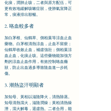
化痰，潤肺止咳，二者與原方配伍，可
更有效地緩解咳嗽症狀，使肺氣宣降正
常，痰液排出順暢。
2. 咯血較多者
加白茅根、仙鶴草、側柏葉等涼血止血
藥物。白茅根清熱涼血，止血不留瘀；
仙鶴草收斂止血，補虛強壯；側柏葉涼
血止血，化痰止咳。這些藥物能加強方
劑的涼血止血作用，有效控制咯血癥
狀，防止出血過多導致陰血進一步耗
傷。
3. 潮熱盜汗明顯者
加知母、黃柏以滋陰降火，清熱除蒸。
知母清熱瀉火，滋陰潤燥；黃柏清熱燥
溼，瀉火解毒，退虛熱。二者合用，能