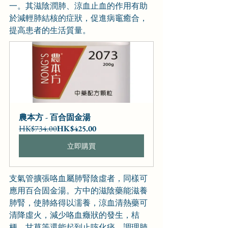
一。其滋陰潤肺、涼血止血的作用有助
於減輕肺結核的症狀，促進病竈癒合，
提高患者的生活質量。
農本方 - 百合固金湯
HK$734.00
HK$425.00
立即購買
支氣管擴張咯血屬肺腎陰虛者，同樣可
應用百合固金湯。方中的滋陰藥能滋養
肺腎，使肺絡得以濡養，涼血清熱藥可
清降虛火，減少咯血癥狀的發生，桔
梗、甘草等還能起到止咳化痰、調理肺