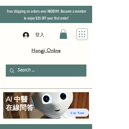
Free shipping on orders over HKD$199. Become a member
to enjoy
$25
OFF
your first order!
登入
Hongji Online
AI 中醫
​在線問答
Use Now