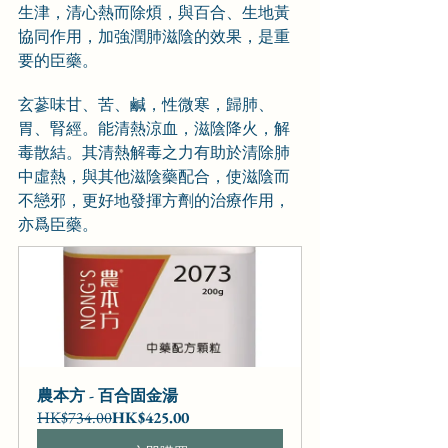
生津，清心熱而除煩，與百合、生地黃
協同作用，加強潤肺滋陰的效果，是重
要的臣藥。
玄蔘味甘、苦、鹹，性微寒，歸肺、
胃、腎經。能清熱涼血，滋陰降火，解
毒散結。其清熱解毒之力有助於清除肺
中虛熱，與其他滋陰藥配合，使滋陰而
不戀邪，更好地發揮方劑的治療作用，
亦爲臣藥。
農本方 - 百合固金湯
HK$734.00
HK$425.00