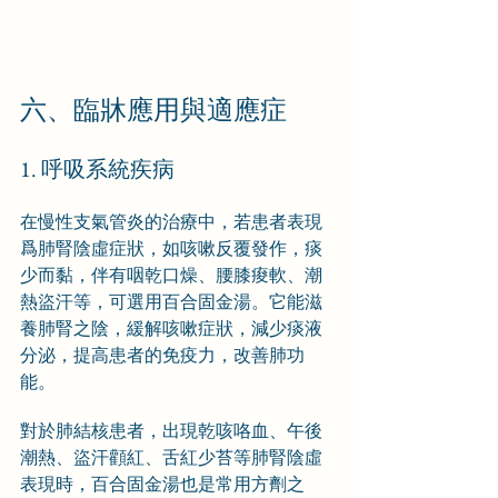
六、臨牀應用與適應症
1. 呼吸系統疾病
在慢性支氣管炎的治療中，若患者表現
爲肺腎陰虛症狀，如咳嗽反覆發作，痰
少而黏，伴有咽乾口燥、腰膝痠軟、潮
熱盜汗等，可選用百合固金湯。它能滋
養肺腎之陰，緩解咳嗽症狀，減少痰液
分泌，提高患者的免疫力，改善肺功
能。
對於肺結核患者，出現乾咳咯血、午後
潮熱、盜汗顴紅、舌紅少苔等肺腎陰虛
表現時，百合固金湯也是常用方劑之