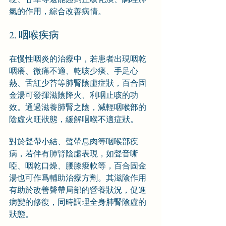
氣的作用，綜合改善病情。
2. 咽喉疾病
在慢性咽炎的治療中，若患者出現咽乾
咽癢、微痛不適、乾咳少痰、手足心
熱、舌紅少苔等肺腎陰虛症狀，百合固
金湯可發揮滋陰降火、利咽止咳的功
效。通過滋養肺腎之陰，減輕咽喉部的
陰虛火旺狀態，緩解咽喉不適症狀。
對於聲帶小結、聲帶息肉等咽喉部疾
病，若伴有肺腎陰虛表現，如聲音嘶
啞、咽乾口燥、腰膝痠軟等，百合固金
湯也可作爲輔助治療方劑。其滋陰作用
有助於改善聲帶局部的營養狀況，促進
病變的修復，同時調理全身肺腎陰虛的
狀態。