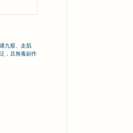
通九竅、走肌
泛，且無毒副作