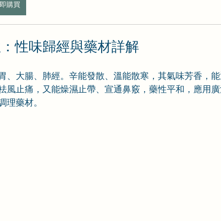
即購買
性：性味歸經與藥材詳解
胃、大腸、肺經。辛能發散、溫能散寒，其氣味芳香，能
祛風止痛，又能燥濕止帶、宣通鼻竅，藥性平和，應用廣
調理藥材。