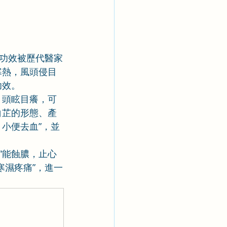
功效被歷代醫家
寒熱，風頭侵目
功效。
，頭眩目癢，可
白芷的形態、產
小便去血”，並
“能蝕膿，止心
寒濕疼痛”，進一