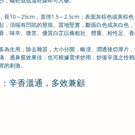
沙，曬乾或低溫乾燥即可入藥。
長10～25cm，直徑1.5～2.5cm；表面灰棕色或黃棕
起，頂端有凹陷的莖痕。質地堅實，斷面白色或灰白色，
香，味辛、微苦。優質白芷以條粗壯、體重、粉性足、香
多為生用，除去雜質，大小分開，略浸、潤透後切厚片，
痛、通鼻竅效果佳；也可根據需求炒用，炒後辛溫之性稍
胃的刺激。
效：辛香溫通，多效兼顧