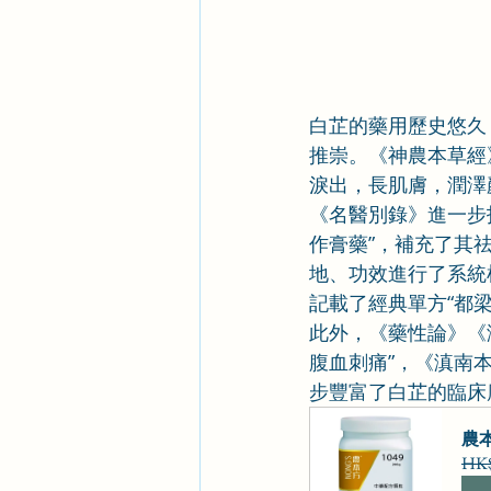
白芷的藥用歷史悠久
推崇。《神農本草經
淚出，長肌膚，潤澤
《名醫別錄》進一步
作膏藥”，補充了其
地、功效進行了系統
記載了經典單方“都
此外，《藥性論》《
腹血刺痛”，《滇南
步豐富了白芷的臨床
農本
HK$