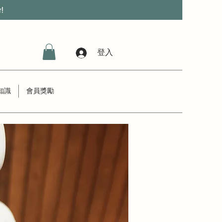
r!
登入
知識
會員獎勵