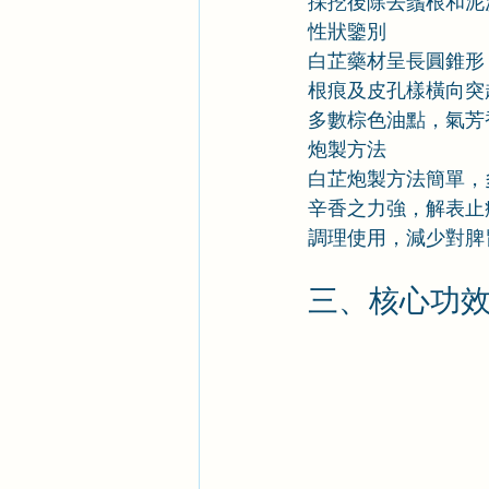
採挖後除去鬚根和泥
性狀鑒別
白芷藥材呈長圓錐形，
根痕及皮孔樣橫向突
多數棕色油點，氣芳
炮製方法
白芷炮製方法簡單，
辛香之力強，解表止
調理使用，減少對脾
三、核心功