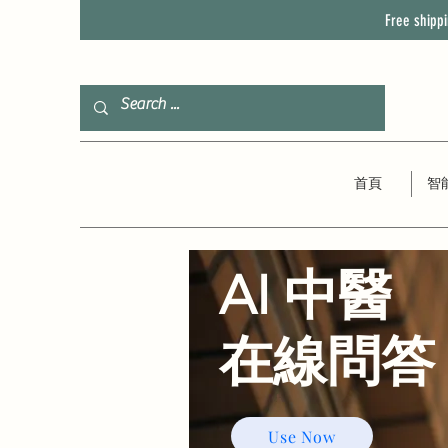
Free shipp
首頁
智
AI 中醫
​在線問答
Use Now