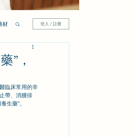
藥材
登入 / 註冊
藥”，
醫臨床常用的辛
止帶、消腫排
養生藥”。