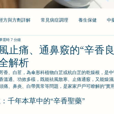
經方與方劑詳解
常見病症調理
養生保健
中
畢需時 7 分鐘
風止痛、通鼻竅的“辛香良
全解析
芳香、白茝，為傘形科植物白芷或杭白芷的乾燥根，是中
香溫通、功效多樣，既能祛風散寒、止痛通竅，又能燥濕
頭痛、鼻炎、白帶異常等問題，是家家戶戶可瞭解的“實用
：千年本草中的“辛香聖藥”