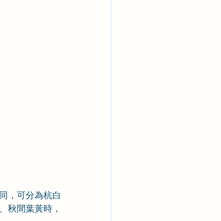
同，可分為杭白
、秋間葉黃時，