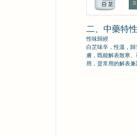
立
二、中藥特
性味歸經
白芷味辛，性溫，歸
膚，既能解表散寒、
用，是常用的解表兼