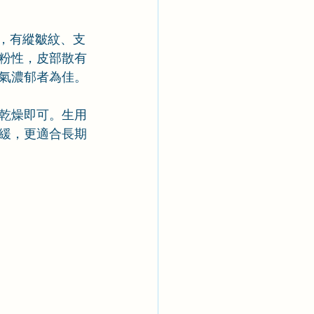
色，有縱皺紋、支
粉性，皮部散有
氣濃郁者為佳。
乾燥即可。生用
緩，更適合長期