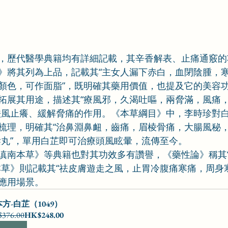
，歷代醫學典籍均有詳細記載，其辛香解表、止痛通竅的
》將其列為上品，記載其“主女人漏下赤白，血閉陰腫，
顏色，可作面脂”，既明確其藥用價值，也提及它的美容
拓展其用途，描述其“療風邪，久渴吐嘔，兩脅滿，風痛
祛風止癢、緩解脅痛的作用。《本草綱目》中，李時珍對
梳理，明確其“治鼻淵鼻衄，齒痛，眉棱骨痛，大腸風秘，
梁丸”，單用白芷即可治療頭風眩暈，流傳至今。
滇南本草》等典籍也對其功效多有讚譽，《藥性論》稱其
本草》則記載其“祛皮膚遊走之風，止胃冷腹痛寒痛，周身
應用場景。
方-白芷（1049）
376.00
HK$248.00