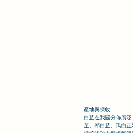
產地與採收
白芷在我國分佈廣泛
芷、祁白芷、禹白芷