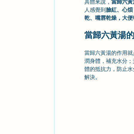
具體來說，
當歸六黃
人感覺到
臉紅、心煩
乾、嘴唇乾燥，大便
當歸六黃湯
當歸六黃湯的作用就
潤身體，補充水分；
體的抵抗力，防止水
解決。