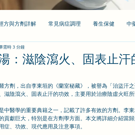
經方與方劑詳解
常見病症調理
養生保健
中
畢需時 3 分鐘
湯：滋陰瀉火、固表止汗
醫方劑，出自李東垣的《蘭室秘藏》，被譽為「治盜汗之
、滋陰瀉火、固表止汗的功效，主要用於治療陰虛火旺所
是中醫學的重要典籍之一，記載了許多有效的方劑。李東
的貢獻巨大，特別是在方劑學方面。
本文將詳細介紹當歸
用症、功效、現代應用及注意事項。