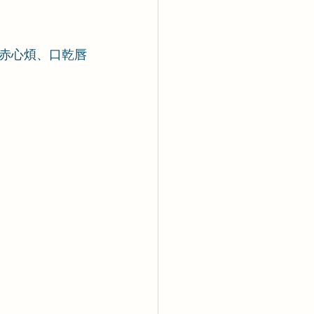
赤心煩、口乾唇