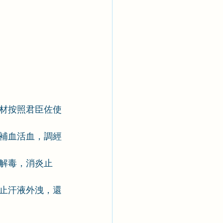
材按照君臣佐使
補血活血，調經
解毒，消炎止
止汗液外洩，還