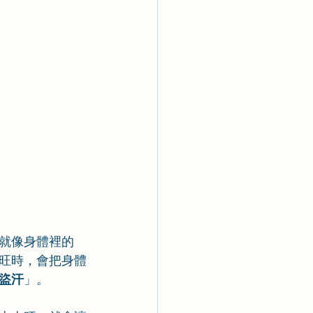
就像身體裡的
旺時，會把身體
盜汗
」。