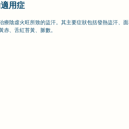
的
適用症
治療陰虛火旺所致的盜汗。其主要症狀包括發熱盜汗、面
黃赤、舌紅苔黃、脈數。