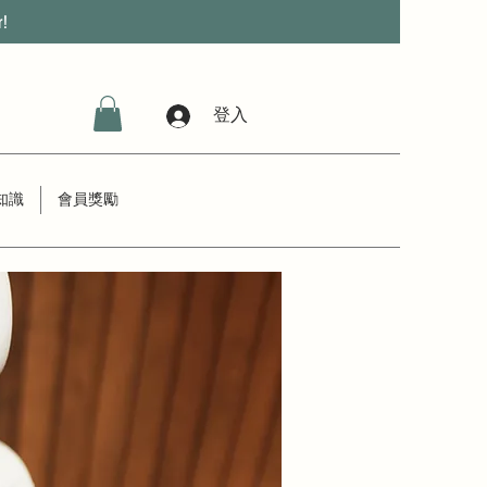
r!
登入
知識
會員獎勵