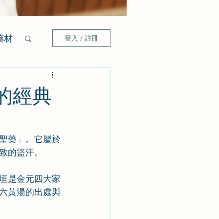
藥材
登入 / 註冊
的經典
聖藥」。它屬於
致的盜汗。
垣是金元四大家
六黃湯的出處與