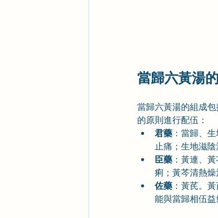
當歸六黃湯
當歸六黃湯的組成包
的原則進行配伍：
君藥
：當歸、生
止痛；生地滋陰
臣藥
：黃連、黃
痢；黃芩清熱燥
佐藥
：黃芪。黃
能與當歸相伍益