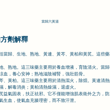
當歸六黃湯
的
方劑解釋
括當歸、生地、熟地、黃連、黃芩、黃柏和黃芪。這些藥
地、熟地。這三味藥主要用於養血增液，育陰清火。當歸
涼血，養心安神；熟地滋陰補腎，強壯筋骨。
芩、黃柏。這三味藥主要用於清熱瀉火，除煩。黃連清熱
濕，解毒消炎；黃柏清熱燥濕，退虛火。
芪益氣固表，扶正祛邪。它不僅能增強肌表衛外之力，防
氣生血，使氣血充腠理密，而不致汗泄。