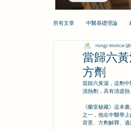
所有文章
中醫基礎理論
Hongji Medical
讀
當歸六黃
方劑
當歸六黃湯，這劑中
清熱劑，具有清虛熱
《蘭室秘藏》這本書
之一，他在中醫學上
背景、方劑解釋、適