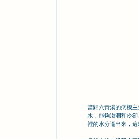
當歸六黃湯的病機主
水，能夠滋潤和冷卻
裡的水分逼出來，這