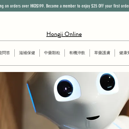
ing on orders over HKD$199. Become a member to enjoy
$25
OFF
your first orde
Hongji Online
能問答
滋補保健
中藥顆粒
有機沖飲
草藥護膚
健康