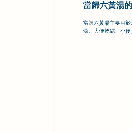
當歸六黃湯
當歸六黃湯主要用於
燥、大便乾結、小便