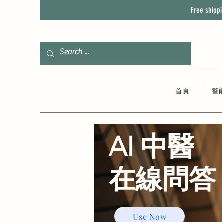
Free shipp
首頁
智
AI 中醫
​在線問答
Use Now