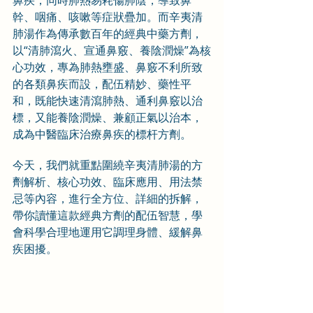
鼻疾；同時肺熱易耗傷肺陰，導致鼻
幹、咽痛、咳嗽等症狀疊加。而辛夷清
肺湯作為傳承數百年的經典中藥方劑，
以“清肺瀉火、宣通鼻竅、養陰潤燥”為核
心功效，專為肺熱壅盛、鼻竅不利所致
的各類鼻疾而設，配伍精妙、藥性平
和，既能快速清瀉肺熱、通利鼻竅以治
標，又能養陰潤燥、兼顧正氣以治本，
成為中醫臨床治療鼻疾的標杆方劑。
今天，我們就重點圍繞辛夷清肺湯的方
劑解析、核心功效、臨床應用、用法禁
忌等內容，進行全方位、詳細的拆解，
帶你讀懂這款經典方劑的配伍智慧，學
會科學合理地運用它調理身體、緩解鼻
疾困擾。