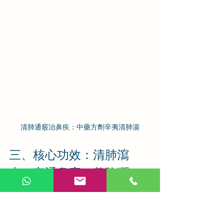
清肺通竅治鼻疾：中藥方劑辛夷清肺湯
三、核心功效：清肺瀉
火，宣通鼻竅，養陰潤
燥，標本兼治
結合辛夷清肺湯的組方配伍與臨床實