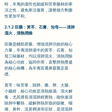
時，辛夷的溫性也能緩和苦寒藥材的寒
涼之性，避免寒涼傷胃，讓整個方劑藥
性更加平和。
2.1.2 臣藥：黃芩、石膏、知母——清肺
瀉火，清熱潤燥
臣藥是輔助君藥、增強清肺功效的核心
力量，辛夷清肺湯中的黃芩、石膏、知
母三味藥材，均以清肺瀉火、清熱潤燥
為核心功效，協同作用，直擊肺熱壅盛
的核心病機，為辛夷宣通鼻竅奠定基
礎。
黃芩：味苦寒，歸肺、膽、脾、大腸、
小腸經，核心功效是清熱燥濕、瀉火解
毒，尤其擅長清瀉肺經實熱，能快速清
除肺中鬱熱，緩解肺熱所致的咳嗽、咽
痛、鼻幹、流黃稠涕等症狀，是清瀉肺