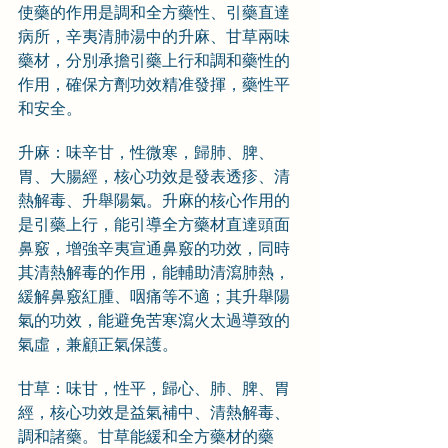
使藥的作用是調和全方藥性、引藥直達
病所，辛夷清肺湯中的升麻、甘草兩味
藥材，分別承擔引藥上行和調和藥性的
作用，確保方劑功效精准發揮，藥性平
和安全。
升麻：味辛甘，性微寒，歸肺、脾、
胃、大腸經，核心功效是發表透疹、清
熱解毒、升舉陽氣。升麻的核心作用的
是引藥上行，能引導全方藥材直達頭面
鼻竅，增強辛夷宣通鼻竅的功效，同時
其清熱解毒的作用，能輔助清瀉肺熱，
緩解鼻竅紅腫、咽痛等不適；其升舉陽
氣的功效，能避免苦寒瀉火太過導致的
氣虛，兼顧正氣保護。
甘草：味甘，性平，歸心、肺、脾、胃
經，核心功效是益氣補中、清熱解毒、
調和諸藥。甘草能緩和全方藥材的藥