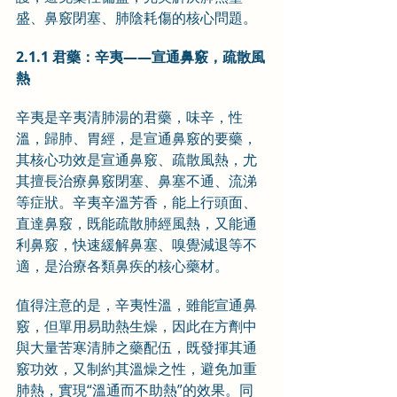
盛、鼻竅閉塞、肺陰耗傷的核心問題。
2.1.1 君藥：辛夷——宣通鼻竅，疏散風
熱
辛夷是辛夷清肺湯的君藥，味辛，性
溫，歸肺、胃經，是宣通鼻竅的要藥，
其核心功效是宣通鼻竅、疏散風熱，尤
其擅長治療鼻竅閉塞、鼻塞不通、流涕
等症狀。辛夷辛溫芳香，能上行頭面、
直達鼻竅，既能疏散肺經風熱，又能通
利鼻竅，快速緩解鼻塞、嗅覺減退等不
適，是治療各類鼻疾的核心藥材。
值得注意的是，辛夷性溫，雖能宣通鼻
竅，但單用易助熱生燥，因此在方劑中
與大量苦寒清肺之藥配伍，既發揮其通
竅功效，又制約其溫燥之性，避免加重
肺熱，實現“溫通而不助熱”的效果。同