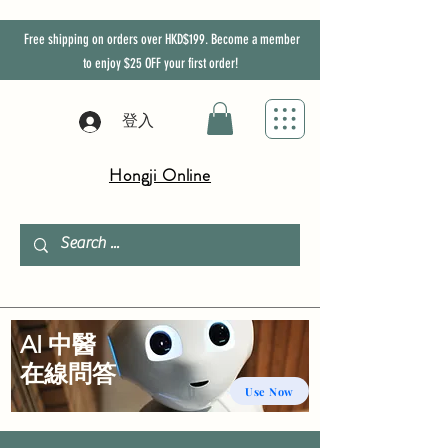
Free shipping on orders over HKD$199. Become a member
to enjoy
$25
OFF
your first order!
登入
Hongji Online
AI 中醫
​在線問答
Use Now