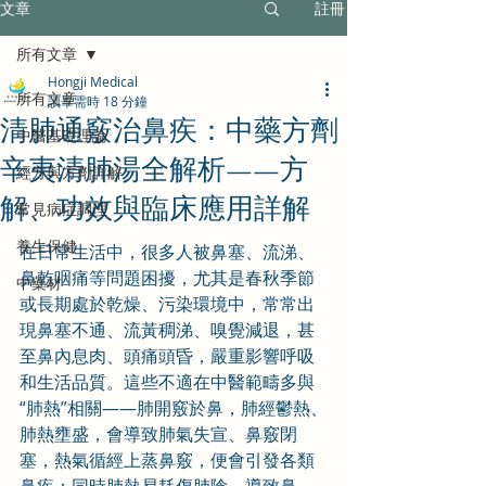
文章
註冊
所有文章
Hongji Medical
所有文章
讀畢需時 18 分鐘
清肺通竅治鼻疾：中藥方劑
中醫基礎理論
辛夷清肺湯全解析——方
經方與方劑詳解
解、功效與臨床應用詳解
常見病症調理
養生保健
在日常生活中，很多人被鼻塞、流涕、
鼻乾咽痛等問題困擾，尤其是春秋季節
中藥材
或長期處於乾燥、污染環境中，常常出
現鼻塞不通、流黃稠涕、嗅覺減退，甚
至鼻內息肉、頭痛頭昏，嚴重影響呼吸
和生活品質。這些不適在中醫範疇多與
“肺熱”相關——肺開竅於鼻，肺經鬱熱、
肺熱壅盛，會導致肺氣失宣、鼻竅閉
塞，熱氣循經上蒸鼻竅，便會引發各類