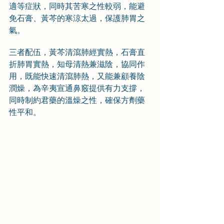
適等症狀，同時其苦寒之性較弱，能避
免石膏、黃芩的寒涼太過，保護肺胃之
氣。
三者配伍，黃芩清瀉肺經實熱，石膏直
折肺胃實熱，知母清熱兼滋陰，協同作
用，既能快速清瀉肺熱，又能兼顧養陰
潤燥，為辛夷宣通鼻竅提供有力支撐，
同時制約君藥的溫燥之性，確保方劑藥
性平和。