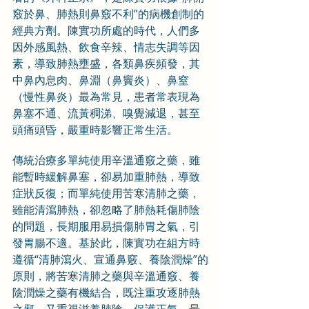
竅於鼻、肺熱則鼻竅不利”的病機創制的
經典方劑。陳實功所處的時代，人們多
因外感風熱、飲食辛辣、情志失調等因
素，導致肺熱壅盛，各類鼻疾頻發，其
中鼻內息肉、鼻淵（鼻竇炎）、鼻窒
（慢性鼻炎）最為常見，患者常表現為
鼻塞不通、流黃稠涕、嗅覺減退，甚至
頭痛頭昏，嚴重時影響正常生活。
傳統治療多單純使用辛溫通竅之藥，雖
能暫時緩解鼻塞，卻易加重肺熱，導致
症狀反復；而單純使用苦寒清肺之藥，
雖能清瀉肺熱，卻忽略了肺熱耗傷肺陰
的問題，長期服用易損傷肺胃之氣，引
發胃腸不適。基於此，陳實功在組方時
遵循“清肺瀉火、宣通鼻竅、養陰潤燥”的
原則，將苦寒清肺之藥與辛溫通竅、養
陰潤燥之藥有機結合，既注重攻逐肺熱