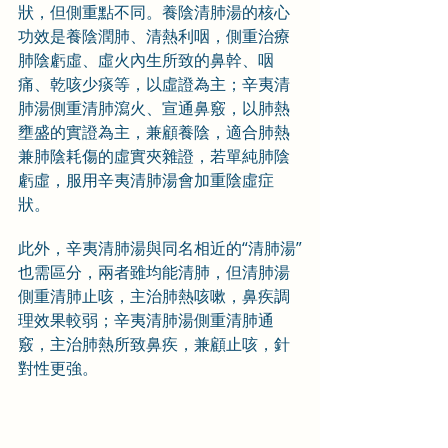
狀，但側重點不同。養陰清肺湯的核心
功效是養陰潤肺、清熱利咽，側重治療
肺陰虧虛、虛火內生所致的鼻幹、咽
痛、乾咳少痰等，以虛證為主；辛夷清
肺湯側重清肺瀉火、宣通鼻竅，以肺熱
壅盛的實證為主，兼顧養陰，適合肺熱
兼肺陰耗傷的虛實夾雜證，若單純肺陰
虧虛，服用辛夷清肺湯會加重陰虛症
狀。
此外，辛夷清肺湯與同名相近的“清肺湯”
也需區分，兩者雖均能清肺，但清肺湯
側重清肺止咳，主治肺熱咳嗽，鼻疾調
理效果較弱；辛夷清肺湯側重清肺通
竅，主治肺熱所致鼻疾，兼顧止咳，針
對性更強。