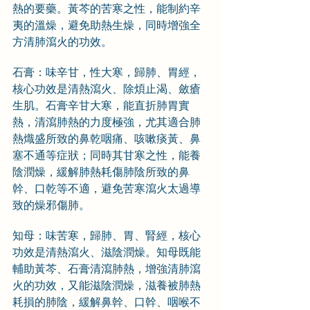
熱的要藥。黃芩的苦寒之性，能制約辛
夷的溫燥，避免助熱生燥，同時增強全
方清肺瀉火的功效。
石膏：味辛甘，性大寒，歸肺、胃經，
核心功效是清熱瀉火、除煩止渴、斂瘡
生肌。石膏辛甘大寒，能直折肺胃實
熱，清瀉肺熱的力度極強，尤其適合肺
熱熾盛所致的鼻乾咽痛、咳嗽痰黃、鼻
塞不通等症狀；同時其甘寒之性，能養
陰潤燥，緩解肺熱耗傷肺陰所致的鼻
幹、口乾等不適，避免苦寒瀉火太過導
致的燥邪傷肺。
知母：味苦寒，歸肺、胃、腎經，核心
功效是清熱瀉火、滋陰潤燥。知母既能
輔助黃芩、石膏清瀉肺熱，增強清肺瀉
火的功效，又能滋陰潤燥，滋養被肺熱
耗損的肺陰，緩解鼻幹、口幹、咽喉不