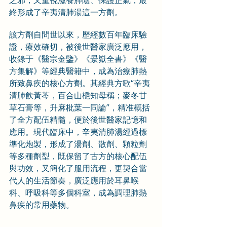
之邪，又重視滋養肺陰、保護正氣，最
終形成了辛夷清肺湯這一方劑。
該方劑自問世以來，歷經數百年臨床驗
證，療效確切，被後世醫家廣泛應用，
收錄于《醫宗金鑒》《景嶽全書》《醫
方集解》等經典醫籍中，成為治療肺熱
所致鼻疾的核心方劑。其經典方歌“辛夷
清肺飲黃芩，百合山梔知母稱；麥冬甘
草石膏等，升麻枇葉一同論”，精准概括
了全方配伍精髓，便於後世醫家記憶和
應用。現代臨床中，辛夷清肺湯經過標
準化炮製，形成了湯劑、散劑、顆粒劑
等多種劑型，既保留了古方的核心配伍
與功效，又簡化了服用流程，更契合當
代人的生活節奏，廣泛應用於耳鼻喉
科、呼吸科等多個科室，成為調理肺熱
鼻疾的常用藥物。