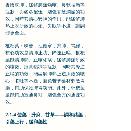
養陰潤肺，緩解肺熱燥咳、鼻乾咽痛等
症狀，與麥冬配伍，增強養陰潤燥的功
效，同時其清心安神的作用，能緩解肺
熱上炎所致的心煩、失眠等不適，讓調
理更全面。
枇杷葉：味苦，性微寒，歸肺、胃經，
核心功效是清肺止咳、降逆止嘔。枇杷
葉能清肺熱、止咳化痰，緩解肺熱所致
的咳嗽、痰黃黏稠等症狀；同時其降逆
止嘔的功效，能緩解肺熱上逆所致的噁
心、嘔吐等不適，避免苦寒藥材刺激胃
腸，輔助保護脾胃功能。此外，枇杷葉
還能輔助宣通鼻竅，增強全方的通竅功
效。
2.1.4 使藥：升麻、甘草——調和諸藥，
引藥上行，緩和藥性