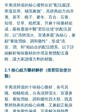
辛夷清肺湯的核心優勢在於“配伍嚴謹、
寒溫並用、補瀉兼施”，其經典組方由辛
夷、黃芩、梔子、麥冬、百合、石膏、
知母、甘草、枇杷葉、升麻十味藥材組
成，嚴格遵循中醫“君臣佐使”的配伍原
則，以“清肺瀉火、宣通鼻竅”為核心，兼
顧“養陰潤燥、調和藥性”，形成“清、
宣、潤、和”相結合的配伍體系。以下詳
細解析每味藥材的作用及整體配伍邏
輯，讓大家讀懂方劑的精髓。
2.1 核心組方藥材解析（按君臣佐使分
類）
辛夷清肺湯的十味核心藥材，各司其
職、相輔相成，分為清肺瀉火、宣通鼻
竅、養陰潤燥、調和藥性四大類，既直
擊肺熱鼻疾的核心病機，又兼顧正氣保
護，避免藥性偏盛，完美解決肺熱壅