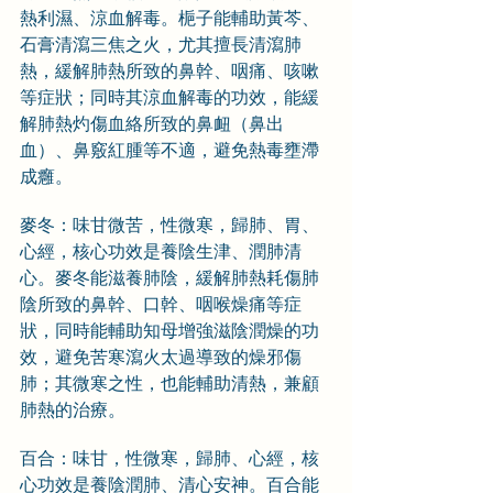
熱利濕、涼血解毒。梔子能輔助黃芩、
石膏清瀉三焦之火，尤其擅長清瀉肺
熱，緩解肺熱所致的鼻幹、咽痛、咳嗽
等症狀；同時其涼血解毒的功效，能緩
解肺熱灼傷血絡所致的鼻衄（鼻出
血）、鼻竅紅腫等不適，避免熱毒壅滯
成癰。
麥冬：味甘微苦，性微寒，歸肺、胃、
心經，核心功效是養陰生津、潤肺清
心。麥冬能滋養肺陰，緩解肺熱耗傷肺
陰所致的鼻幹、口幹、咽喉燥痛等症
狀，同時能輔助知母增強滋陰潤燥的功
效，避免苦寒瀉火太過導致的燥邪傷
肺；其微寒之性，也能輔助清熱，兼顧
肺熱的治療。
百合：味甘，性微寒，歸肺、心經，核
心功效是養陰潤肺、清心安神。百合能