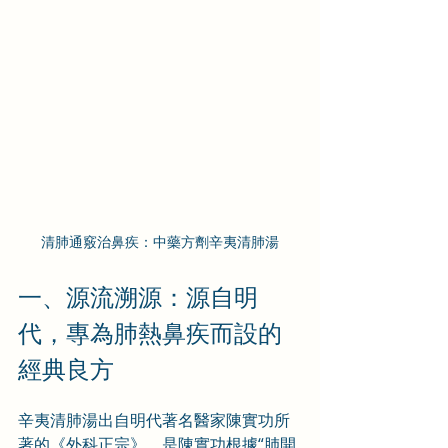
清肺通竅治鼻疾：中藥方劑辛夷清肺湯
一、源流溯源：源自明
代，專為肺熱鼻疾而設的
經典良方
辛夷清肺湯出自明代著名醫家陳實功所
著的《外科正宗》，是陳實功根據“肺開