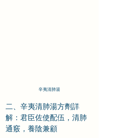
辛夷清肺湯
二、辛夷清肺湯方劑詳
解：君臣佐使配伍，清肺
通竅，養陰兼顧