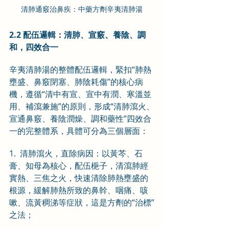
清肺通竅治鼻疾：中藥方劑辛夷清肺湯
2.2 配伍邏輯：清肺、宣竅、養陰、調
和，四效合一
辛夷清肺湯的整體配伍邏輯，緊扣“肺熱
壅盛、鼻竅閉塞、肺陰耗傷”的核心病
機，遵循“清中有宣、宣中有潤、寒溫並
用、補瀉兼施”的原則，形成“清肺瀉火、
宣通鼻竅、養陰潤燥、調和藥性”四效合
一的完整體系，具體可分為三個層面：
1.  清肺瀉火，直除病因：以黃芩、石
膏、知母為核心，配伍梔子，清瀉肺經
實熱、三焦之火，快速清除肺熱壅盛的
根源，緩解肺熱所致的鼻幹、咽痛、咳
嗽、流黃稠涕等症狀，這是方劑的“治標”
之法；