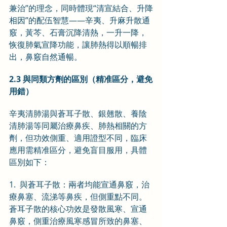
兼治”的理念，同時體現“清宣結合、升降
相因”的配伍智慧——辛夷、升麻升散通
竅，黃芩、石膏沉降清熱，一升一降，
恢復肺氣宣降功能，讓肺熱得以順暢排
出，鼻竅自然通暢。
2.3 與同類方劑的區別（精准區分，避免
用錯）
辛夷清肺湯與蒼耳子散、銀翹散、養陰
清肺湯等同屬治療鼻疾、肺熱相關的方
劑，但功效側重、適用證型不同，臨床
應用需精准區分，避免盲目服用，具體
區別如下：
1.  與蒼耳子散：兩者均能宣通鼻竅，治
療鼻塞、流涕等鼻疾，但側重點不同。
蒼耳子散的核心功效是發散風寒、宣通
鼻竅，側重治療風寒感冒所致的鼻塞、