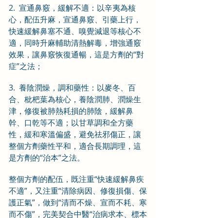
2.  宣通鼻竅，緩解不適：以辛夷為核
心，配伍升麻，宣通鼻竅、引藥上行，
快速緩解鼻塞不通、嗅覺減退等核心不
適，同時升麻輔助清熱解毒，增強通竅
效果，讓鼻竅恢復通暢，這是方劑的“對
症”之法；
3.  養陰潤燥，調和藥性：以麥冬、百
合、枇杷葉為核心，養陰潤肺、潤燥生
津，修復被肺熱耗損的肺陰，緩解鼻
幹、口乾等不適；以甘草調和全方藥
性，緩和寒溫偏盛，避免祛邪傷正，讓
整個方劑藥性平和，適合長期調理，這
是方劑的“治本”之法。
整個方劑的配伍，既注重“快速緩解鼻疾
不適”，又注重“清除病因、修復損傷、保
護正氣”，做到“清而不燥、宣而不耗、寒
而不傷”，完美契合中醫“治病求本、標本