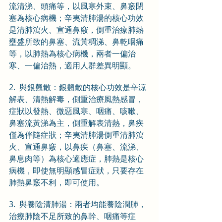
流清涕、頭痛等，以風寒外束、鼻竅閉
塞為核心病機；辛夷清肺湯的核心功效
是清肺瀉火、宣通鼻竅，側重治療肺熱
壅盛所致的鼻塞、流黃稠涕、鼻乾咽痛
等，以肺熱為核心病機，兩者一偏治
寒、一偏治熱，適用人群差異明顯。
2.  與銀翹散：銀翹散的核心功效是辛涼
解表、清熱解毒，側重治療風熱感冒，
症狀以發熱、微惡風寒、咽痛、咳嗽、
鼻塞流黃涕為主，側重解表清熱，鼻疾
僅為伴隨症狀；辛夷清肺湯側重清肺瀉
火、宣通鼻竅，以鼻疾（鼻塞、流涕、
鼻息肉等）為核心適應症，肺熱是核心
病機，即使無明顯感冒症狀，只要存在
肺熱鼻竅不利，即可使用。
3.  與養陰清肺湯：兩者均能養陰潤肺，
治療肺陰不足所致的鼻幹、咽痛等症