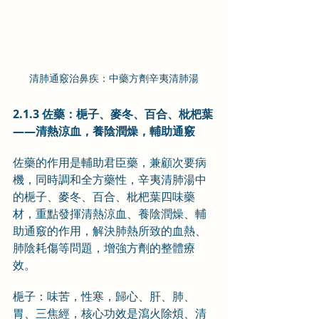
清肺通竅治鼻疾：中藥方劑辛夷清肺湯
2.1.3 佐藥：梔子、麥冬、百合、枇杷葉
——清熱涼血，養陰潤燥，輔助通竅
佐藥的作用是輔助君臣藥，兼顧次要病
機，同時調和全方藥性，辛夷清肺湯中
的梔子、麥冬、百合、枇杷葉四味藥
材，重點發揮清熱涼血、養陰潤燥、輔
助通竅的作用，解決肺熱所致的血熱、
肺陰耗傷等問題，增強方劑的整體療
效。
梔子：味苦，性寒，歸心、肝、肺、
胃、三焦經，核心功效是瀉火除煩、清