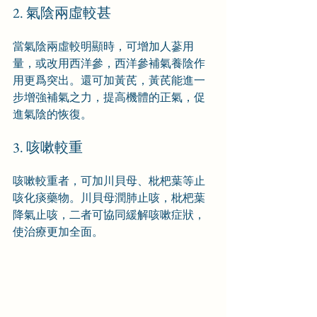
2. 氣陰兩虛較甚
當氣陰兩虛較明顯時，可增加人蔘用
量，或改用西洋參，西洋參補氣養陰作
用更爲突出。還可加黃芪，黃芪能進一
步增強補氣之力，提高機體的正氣，促
進氣陰的恢復。
3. 咳嗽較重
咳嗽較重者，可加川貝母、枇杷葉等止
咳化痰藥物。川貝母潤肺止咳，枇杷葉
降氣止咳，二者可協同緩解咳嗽症狀，
使治療更加全面。