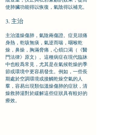
使肺臟功能得以恢復，氣陰得以補充。
3. 主治
主治溫燥傷肺，氣陰兩傷證。症見頭痛
身熱，乾咳無痰，氣逆而喘，咽喉乾
燥，鼻燥，胸滿脅痛，心煩口渴（《醫
門法律》原文）。這種病症在現代臨牀
中也較爲常見，尤其是在氣候乾燥的季
節或環境中更容易發生。例如，一些長
期處於空調環境或接觸乾燥空氣的人
羣，容易出現類似溫燥傷肺的症狀，清
燥救肺湯對於緩解這些症狀具有較好的
療效。