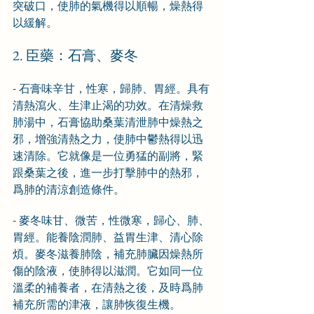
突破口，使肺的氣機得以順暢，燥熱得
以緩解。
2. 臣藥：石膏、麥冬
- 石膏味辛甘，性寒，歸肺、胃經。具有
清熱瀉火、生津止渴的功效。在清燥救
肺湯中，石膏協助桑葉清泄肺中燥熱之
邪，增強清熱之力，使肺中鬱熱得以迅
速清除。它就像是一位勇猛的副將，緊
跟桑葉之後，進一步打擊肺中的熱邪，
爲肺的清涼創造條件。
- 麥冬味甘、微苦，性微寒，歸心、肺、
胃經。能養陰潤肺、益胃生津、清心除
煩。麥冬滋養肺陰，補充肺臟因燥熱所
傷的陰液，使肺得以滋潤。它如同一位
溫柔的補養者，在清熱之後，及時爲肺
補充所需的津液，讓肺恢復生機。