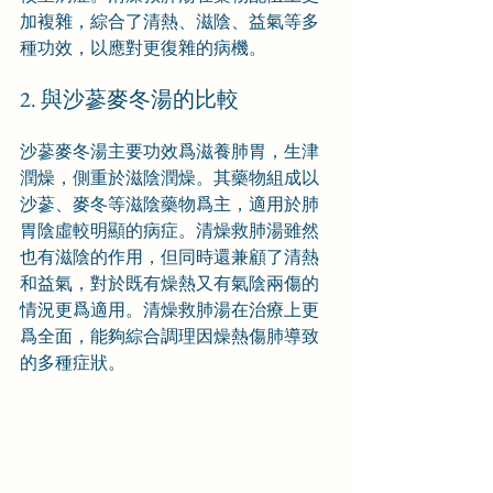
加複雜，綜合了清熱、滋陰、益氣等多
種功效，以應對更復雜的病機。
2. 與沙蔘麥冬湯的比較
沙蔘麥冬湯主要功效爲滋養肺胃，生津
潤燥，側重於滋陰潤燥。其藥物組成以
沙蔘、麥冬等滋陰藥物爲主，適用於肺
胃陰虛較明顯的病症。清燥救肺湯雖然
也有滋陰的作用，但同時還兼顧了清熱
和益氣，對於既有燥熱又有氣陰兩傷的
情況更爲適用。清燥救肺湯在治療上更
爲全面，能夠綜合調理因燥熱傷肺導致
的多種症狀。