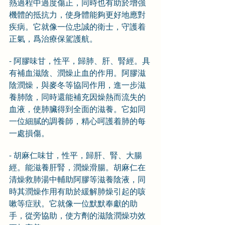
熱過程中過度傷正，同時也有助於增強
機體的抵抗力，使身體能夠更好地應對
疾病。它就像一位忠誠的衛士，守護着
正氣，爲治療保駕護航。
- 阿膠味甘，性平，歸肺、肝、腎經。具
有補血滋陰、潤燥止血的作用。阿膠滋
陰潤燥，與麥冬等協同作用，進一步滋
養肺陰，同時還能補充因燥熱而流失的
血液，使肺臟得到全面的滋養。它如同
一位細膩的調養師，精心呵護着肺的每
一處損傷。
- 胡麻仁味甘，性平，歸肝、腎、大腸
經。能滋養肝腎，潤燥滑腸。胡麻仁在
清燥救肺湯中輔助阿膠等滋養陰液，同
時其潤燥作用有助於緩解肺燥引起的咳
嗽等症狀。它就像一位默默奉獻的助
手，從旁協助，使方劑的滋陰潤燥功效