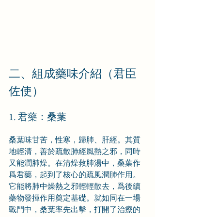
二、組成藥味介紹（君臣
佐使）
1. 君藥：桑葉
桑葉味甘苦，性寒，歸肺、肝經。其質
地輕清，善於疏散肺經風熱之邪，同時
又能潤肺燥。在清燥救肺湯中，桑葉作
爲君藥，起到了核心的疏風潤肺作用。
它能將肺中燥熱之邪輕輕散去，爲後續
藥物發揮作用奠定基礎。就如同在一場
戰鬥中，桑葉率先出擊，打開了治療的