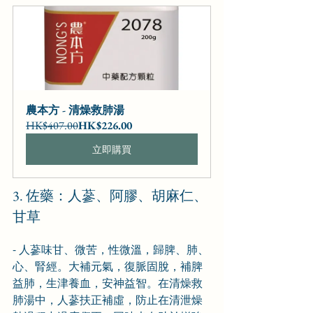
農本方 - 清燥救肺湯
HK$407.00
HK$226.00
立即購買
3. 佐藥：人蔘、阿膠、胡麻仁、
甘草
- 人蔘味甘、微苦，性微溫，歸脾、肺、
心、腎經。大補元氣，復脈固脫，補脾
益肺，生津養血，安神益智。在清燥救
肺湯中，人蔘扶正補虛，防止在清泄燥