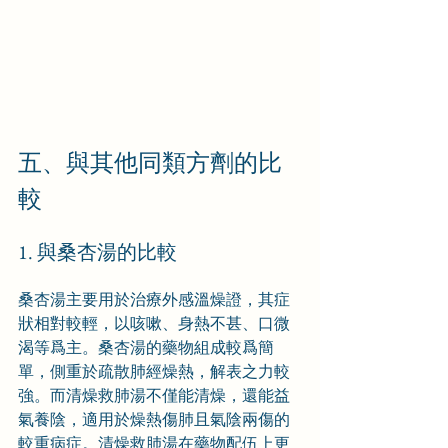
五、與其他同類方劑的比
較
1. 與桑杏湯的比較
桑杏湯主要用於治療外感溫燥證，其症
狀相對較輕，以咳嗽、身熱不甚、口微
渴等爲主。桑杏湯的藥物組成較爲簡
單，側重於疏散肺經燥熱，解表之力較
強。而清燥救肺湯不僅能清燥，還能益
氣養陰，適用於燥熱傷肺且氣陰兩傷的
較重病症。清燥救肺湯在藥物配伍上更