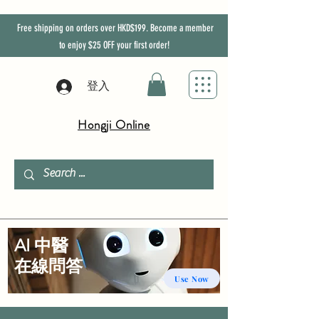
Free shipping on orders over HKD$199. Become a member
to enjoy
$25
OFF
your first order!
登入
Hongji Online
AI 中醫
​在線問答
Use Now