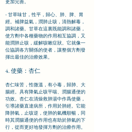
更加完善。
- 甘草味甘，性平，歸心、肺、脾、胃
經。補脾益氣，潤肺止咳，清熱解毒，
調和諸藥。甘草在這裏既能調和諸藥，
使方劑中各種藥物的作用相互協調，又
能潤肺止咳，緩解咳嗽症狀。它就像一
位協調各方關係的使者，讓整個方劑發
揮出最佳的治療效果。
4. 使藥：杏仁
杏仁味苦，性微溫，有小毒，歸肺、大
腸經。具有降氣止咳平喘、潤腸通便的
功效。杏仁在清燥救肺湯中作爲使藥，
引導諸藥直達病所，作用於肺經。它能
降肺氣，止咳逆，使肺的氣機順暢，同
時其潤腸通便的作用也有助於肺氣的下
行，從而更好地發揮方劑的治療作用。