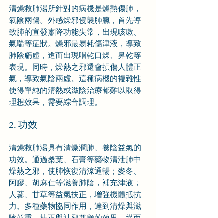
清燥救肺湯所針對的病機是燥熱傷肺，
氣陰兩傷。外感燥邪侵襲肺臟，首先導
致肺的宣發肅降功能失常，出現咳嗽、
氣喘等症狀。燥邪最易耗傷津液，導致
肺陰虧虛，進而出現咽乾口燥、鼻乾等
表現。同時，燥熱之邪還會損傷人體正
氣，導致氣陰兩虛。這種病機的複雜性
使得單純的清熱或滋陰治療都難以取得
理想效果，需要綜合調理。
2. 功效
清燥救肺湯具有清燥潤肺、養陰益氣的
功效。通過桑葉、石膏等藥物清泄肺中
燥熱之邪，使肺恢復清涼通暢；麥冬、
阿膠、胡麻仁等滋養肺陰，補充津液；
人蔘、甘草等益氣扶正，增強機體抵抗
力。多種藥物協同作用，達到清燥與滋
陰並重，扶正與祛邪兼顧的效果，從而