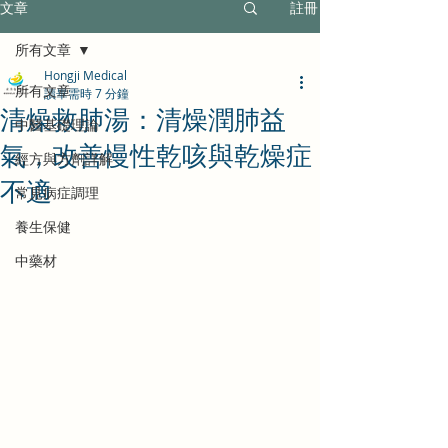
文章
註冊
所有文章
Hongji Medical
所有文章
讀畢需時 7 分鐘
清燥救肺湯：清燥潤肺益
中醫基礎理論
氣，改善慢性乾咳與乾燥症
經方與方劑詳解
不適
常見病症調理
養生保健
中藥材