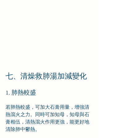
七、清燥救肺湯加減變化
1. 肺熱較盛
若肺熱較盛，可加大石膏用量，增強清
熱瀉火之力。同時可加知母，知母與石
膏相伍，清熱瀉火作用更強，能更好地
清除肺中鬱熱。