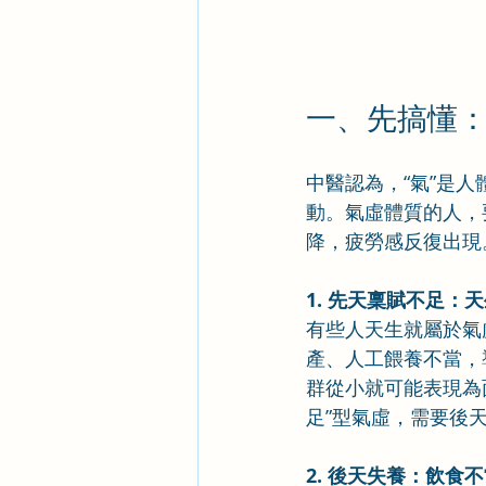
一、先搞懂
中醫認為，“氣”是
動。氣虛體質的人，
降，疲勞感反復出現
1. 先天稟賦不足：
有些人天生就屬於氣
產、人工餵養不當，
群從小就可能表現為
足”型氣虛，需要後
2. 後天失養：飲食