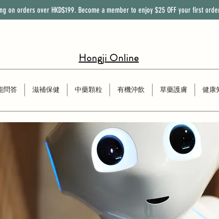
ing on orders over HKD$199. Become a member to enjoy
$25
OFF
your first orde
Hongji Online
能問答
滋補保健
中藥顆粒
有機沖飲
草藥護膚
健康