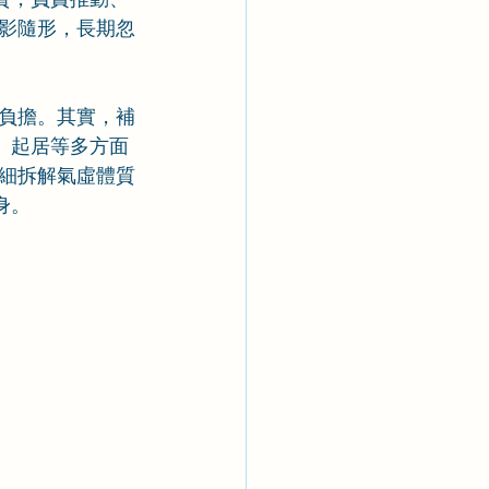
影隨形，長期忽
負擔。其實，補
、起居等多方面
細拆解氣虛體質
身。