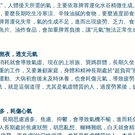
源”，人體後天所需的氣，主要依靠脾胃運化水谷精微生成
，要麼長期吃生冷寒涼、辛辣油膩的食物，要麼過度節食
脾胃運化失常，氣的生成不足，進而出現疲勞、乏力、食
魚片、油炸食品，會加重脾胃負擔，讓“元氣”無法正常生
、熬夜，透支元氣
消耗就會導致氣虛。現在的上班族、寶媽群體，長期久坐
重的工作，又要兼顧家庭，身體和精神長期處於“超負荷”
運動、大病初愈後未及時休養，也會耗傷元氣，導致疲勞
說法，就是這個道理，尤其是氣虛體質的人，過度勞累後，
過多，耗傷心氣
”，長期思慮過多、焦慮、抑鬱，會導致氣機不暢，進而耗
人長期處於焦慮狀態，胡思亂想、輾轉難眠，白天就會精