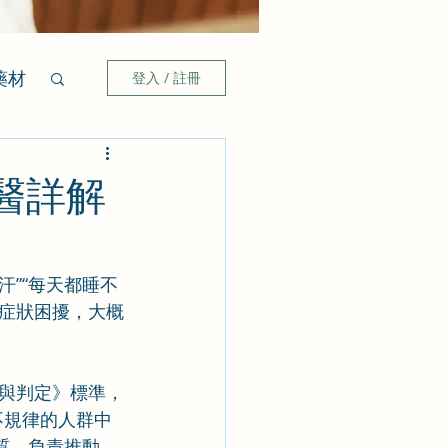
藥材
登入 / 註冊
醫詳解
汗”“每天都睡不
些症狀困擾，大概
與判定》標準，
不規律的人群中
質，負責推動、