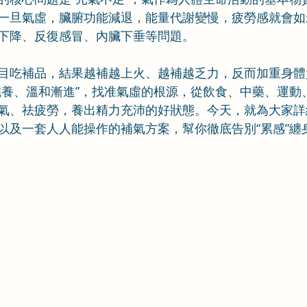
一旦氣虛，臟腑功能減退，能量代謝變慢，疲勞感就會如
下降、反復感冒、內臟下垂等問題。
目吃補品，結果越補越上火、越補越乏力，反而加重身體
施養、溫和漸進”，找准氣虛的根源，從飲食、中藥、運動
氣、祛疲勞，養出精力充沛的好狀態。今天，就為大家詳
以及一套人人能操作的補氣方案，幫你徹底告別“累感”纏