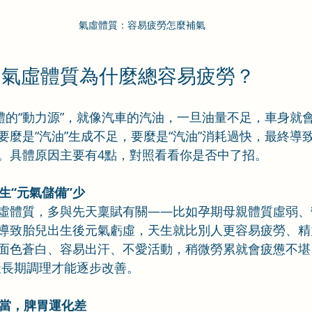
氣虛體質：容易疲勞怎麼補氣
：氣虛體質為什麼總容易疲勞？
人體的“動力源”，就像汽車的汽油，一旦油量不足，車身就
要麼是“汽油”生成不足，要麼是“汽油”消耗過快，最終導
。具體原因主要有4點，對照看看你是否中了招。
天生“元氣儲備”少
虛體質，多與先天稟賦有關——比如孕期母親體質虛弱、
導致胎兒出生後元氣虧虛，天生就比別人更容易疲勞、精
面色蒼白、容易出汗、不愛活動，稍微勞累就會疲憊不堪
天長期調理才能逐步改善。
不當，脾胃運化差