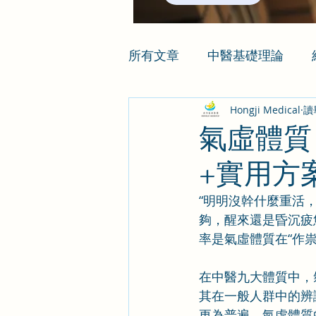
所有文章
中醫基礎理論
Hongji Medical
讀
氣虛體質
+實用方
“明明沒幹什麼重活
夠，醒來還是昏沉疲
率是氣虛體質在“作祟
在中醫九大體質中，
其在一般人群中的辨
更為普遍。氣虛體質