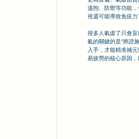
溫煦、防禦等功能，
視還可能導致免疫力
很多人氣虛了只會盲
氣的關鍵的是“辨證
入手，才能精准補元
易疲勞的核心原因，