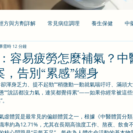
經方與方劑詳解
常見病症調理
養生保健
中
畢需時 12 分鐘
：容易疲勞怎麼補氣？中
案，告別“累感”纏身
，卻渾身乏力、提不起勁”“稍微動一動就氣喘吁吁、滿頭大
憊”“說話都沒力氣，連笑都覺得累”——如果你經常被這
”。
氣虛體質是最常見的偏頗體質之一，根據《中醫體質分類
識率約為12.71%，尤其在長期高強度工作、熬夜、飲食
的核心問題是“元氣不足”，氣作為人體生命活動的基本物