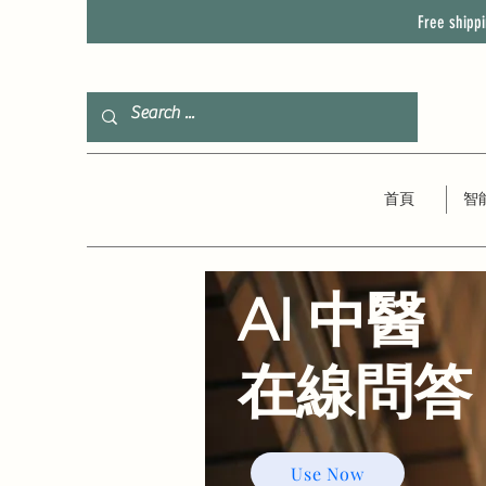
Free shipp
首頁
智
AI 中醫
​在線問答
Use Now