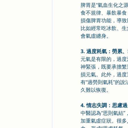
脾胃是“氣血生化之
食不規律、暴飲暴食
損傷脾胃功能，導致
比如經常吃冰飲、生
會氣虛纏身。
3. 過度耗氣：勞累
元氣是有限的，過度
神緊張，既要承擔繁
損元氣。此外，過度
有“過勞則氣耗”的
久難以恢復。
4. 情志失調：思慮
中醫認為“思則氣結
加重氣虛症狀。很多