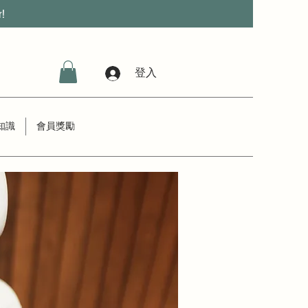
r!
登入
知識
會員獎勵