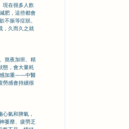
。現在很多人飲
減肥，這些都會
欲不振等症狀。
成，久而久之就
、熬夜加班、精
狀態，會大量耗
感加重——中醫
疲勞感會持續很
傷心氣和脾氣，
神萎靡、疲勞乏