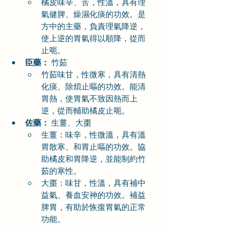
橘皮味辛、苦，性溫，具有理
氣健脾、燥濕化痰的功效。是
方中的主藥，負責理氣降逆，
使上逆的胃氣得以順降，從而
止呃。
臣藥：
 竹茹
竹茹味甘，性微寒，具有清熱
化痰、除煩止嘔的功效。能清
胃熱，使胃氣不致因熱而上
逆，從而輔助橘皮止呃。
佐藥：
 生薑、大棗
生薑：味辛，性微溫，具有溫
胃散寒、和胃止嘔的功效。協
助橘皮和胃降逆，並能制約竹
茹的寒性。
大棗：味甘，性溫，具有補中
益氣、養血安神的功效。補益
脾胃，有助於恢復胃氣的正常
功能。