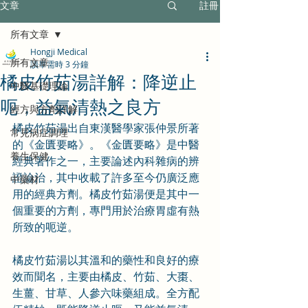
文章
註冊
所有文章
Hongji Medical
所有文章
讀畢需時 3 分鐘
橘皮竹茹湯詳解：降逆止
中醫基礎理論
呃，益氣清熱之良方
經方與方劑詳解
橘皮竹茹湯出自東漢醫學家張仲景所著
常見病症調理
的《金匱要略》。《金匱要略》是中醫
養生保健
經典著作之一，主要論述內科雜病的辨
證論治，其中收載了許多至今仍廣泛應
中藥材
用的經典方劑。橘皮竹茹湯便是其中一
個重要的方劑，專門用於治療胃虛有熱
所致的呃逆。
橘皮竹茹湯以其溫和的藥性和良好的療
效而聞名，主要由橘皮、竹茹、大棗、
生薑、甘草、人參六味藥組成。全方配