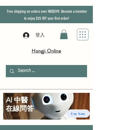
Free shipping on orders over HKD$199. Become a member
to enjoy
$25
OFF
your first order!
登入
Hongji Online
AI 中醫
​在線問答
Use Now