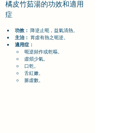
橘皮竹茹湯的功效和適用
症
功效：
 降逆止呃，益氣清熱。
主治：
 胃虛有熱之呃逆。
適用症：
呃逆頻作或乾嘔。
虛煩少氣。
口乾。
舌紅嫩。
脈虛數。