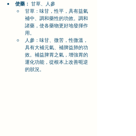
使藥：
 甘草、人參
甘草：味甘，性平，具有益氣
補中、調和藥性的功效。調和
諸藥，使各藥物更好地發揮作
用。
人參：味甘、微苦，性微溫，
具有大補元氣、補脾益肺的功
效。補益脾胃之氣，增強胃的
運化功能，從根本上改善呃逆
的狀況。