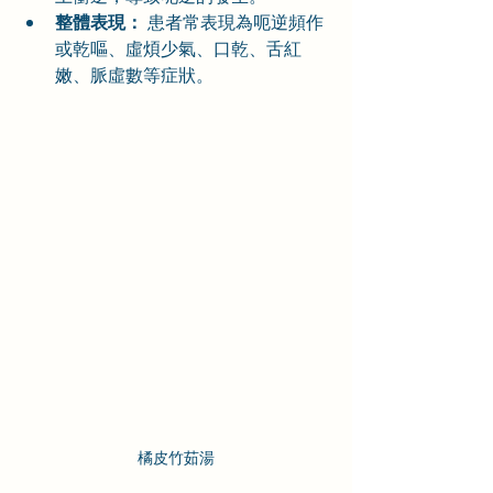
整體表現：
 患者常表現為呃逆頻作
或乾嘔、虛煩少氣、口乾、舌紅
嫩、脈虛數等症狀。
橘皮竹茹湯