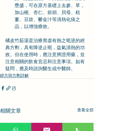
壅盛，可在原方基礎上去參、草，
加山梔、杏仁、前胡、貝母、栝
蔞、豆豉、鬱金汁等清熱化痰之
品，以增強療效。
橘皮竹茹湯是治療胃虛有熱之呃逆的經
典方劑，具有降逆止呃，益氣清熱的功
效。但在使用時，應注意辨證用藥，並
注意相關的飲食宜忌和注意事項。如有
疑問，應及時諮詢醫生或中醫師。
經方與方劑詳解
相關文章
查看全部