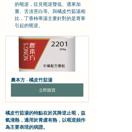
的呃逆，症見呃逆聲低、遇寒加
重、舌淡苔白等。與橘皮竹茹湯相
比，丁香柿蒂湯主要針對的是胃寒
引起的呃逆。
農本方 - 橘皮竹茹湯
立即購買
橘皮竹茹湯的特點在於其降逆止呃，益
氣清熱，適用於胃虛有熱，以呃逆頻作
為主要表現的病證。