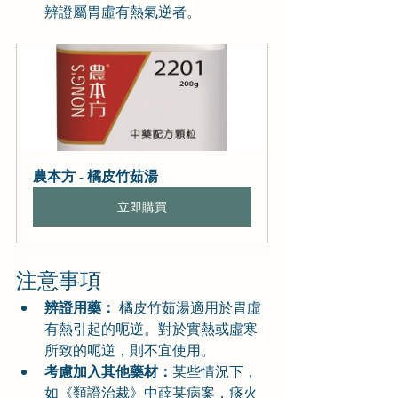
辨證屬胃虛有熱氣逆者。
農本方 - 橘皮竹茹湯
立即購買
注意事項
辨證用藥：
 橘皮竹茹湯適用於胃虛
有熱引起的呃逆。對於實熱或虛寒
所致的呃逆，則不宜使用。
考慮加入其他藥材：
某些情況下，
如《類證治裁》中薛某病案，痰火