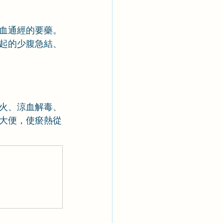
血通經的要藥。
起的少腹急結、
火、涼血解毒、
大便，使瘀熱從