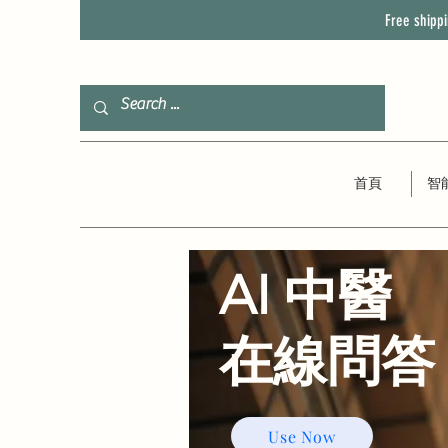
Free shipp
首頁
智
AI 中醫
​在線問答
Use Now