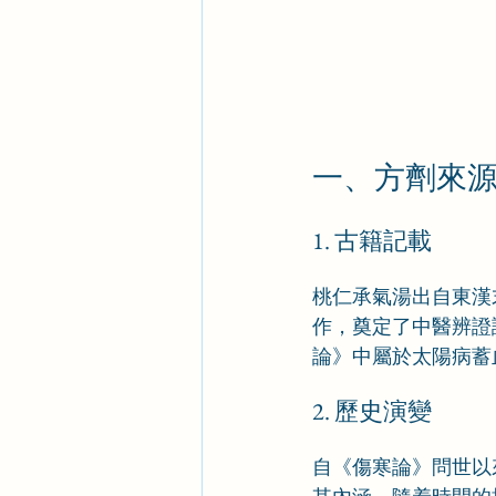
一、方劑來
1. 古籍記載
桃仁承氣湯出自東漢
作，奠定了中醫辨證
論》中屬於太陽病蓄
2. 歷史演變
自《傷寒論》問世以