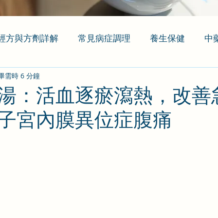
經方與方劑詳解
常見病症調理
養生保健
中
畢需時 6 分鐘
湯：活血逐瘀瀉熱，改善
子宮內膜異位症腹痛