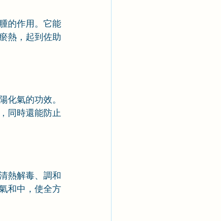
腫的作用。它能
瘀熱，起到佐助
陽化氣的功效。
，同時還能防止
清熱解毒、調和
氣和中，使全方