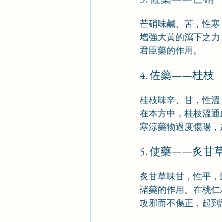
芒硝味鹹、苦，性寒
增強大黃的瀉下之力
君臣藥的作用。
4. 佐藥——桂枝
桂枝味辛、甘，性溫
在本方中，桂枝溫通
寒涼藥物過度傷陽，
5. 使藥——炙甘
炙甘草味甘，性平，
諸藥的作用。在桃仁
攻邪而不傷正，起到