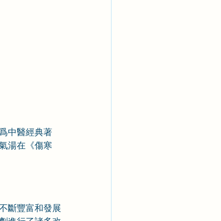
爲中醫經典著
氣湯在《傷寒
不斷豐富和發展