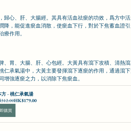
，歸心、肝、大腸經。其具有活血祛瘀的功效，爲方中活
潤降，能促進瘀血消散，使瘀血下行，對於下焦蓄血證引
治療作用。
脾、胃、大腸、肝、心包經。大黃具有瀉下攻積、清熱瀉
桃仁承氣湯中，大黃主要發揮瀉下逐瘀的作用，通過瀉下
同增強逐瘀之力，以消除下焦瘀血。
方 - 桃仁承氣湯
312.00
HK$179.00
即購買