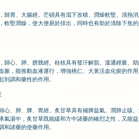
，歸胃、大腸經。芒硝具有瀉下攻積、潤燥軟堅、清熱消
，軟堅潤燥，使大便易於排出，同時也有助於清除下焦的
，歸心、肺、膀胱經。桂枝具有發汗解肌、溫通經脈、助
血脈，能推動血液運行，增強桃仁、大黃活血化瘀的作用
起到調和藥性的作用。
草
歸心、肺、脾、胃經。炙甘草具有補脾益氣、潤肺止咳、
承氣湯中，炙甘草既能緩和方中諸藥的峻烈之性，又能益
調和諸藥的使藥作用。