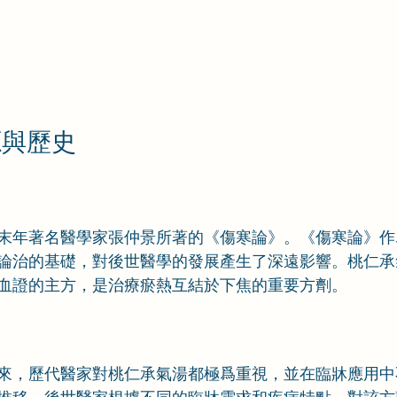
源與歷史
末年著名醫學家張仲景所著的《傷寒論》。《傷寒論》作
論治的基礎，對後世醫學的發展產生了深遠影響。桃仁承
血證的主方，是治療瘀熱互結於下焦的重要方劑。
來，歷代醫家對桃仁承氣湯都極爲重視，並在臨牀應用中