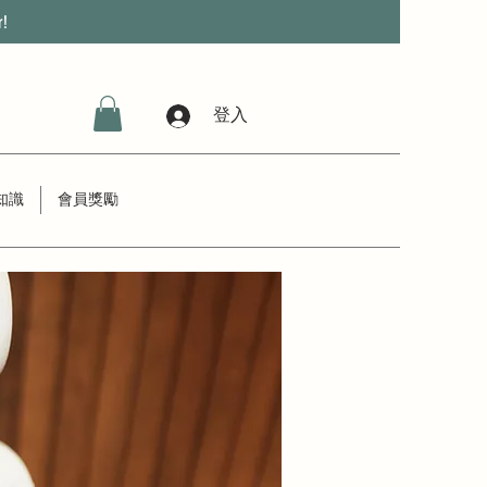
r!
登入
知識
會員獎勵