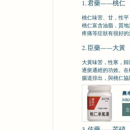
1. 君藥——桃仁
桃仁味苦、甘，性平
桃仁富含油脂，質地
疼痛等症狀有很好的
2. 臣藥——大黃
大黃味苦，性寒，歸
逐瘀通經的功效。在
腸道排出，與桃仁協
農本
HK$
立
3. 佐藥——芒硝