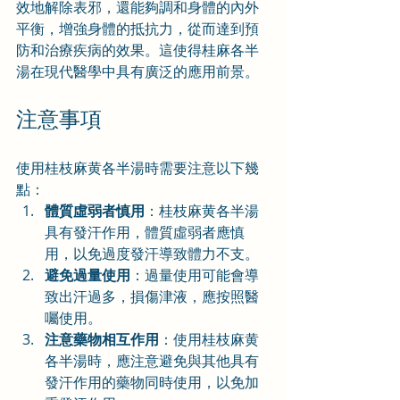
效地解除表邪，還能夠調和身體的內外
平衡，增強身體的抵抗力，從而達到預
防和治療疾病的效果。這使得桂麻各半
湯在現代醫學中具有廣泛的應用前景。
注意事項
使用桂枝麻黄各半湯時需要注意以下幾
點：
體質虛弱者慎用
：桂枝麻黄各半湯
具有發汗作用，體質虛弱者應慎
用，以免過度發汗導致體力不支。
避免過量使用
：過量使用可能會導
致出汗過多，損傷津液，應按照醫
囑使用。
注意藥物相互作用
：使用桂枝麻黄
各半湯時，應注意避免與其他具有
發汗作用的藥物同時使用，以免加