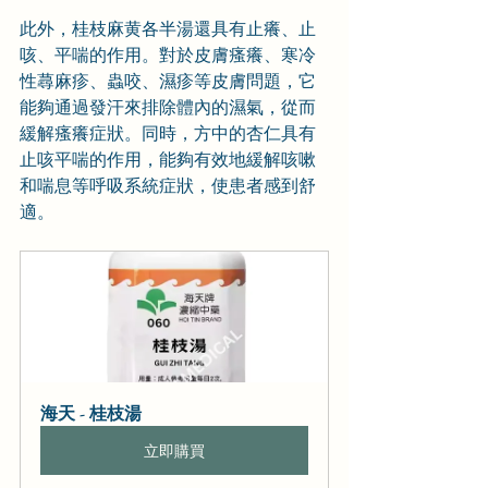
此外，桂枝麻黄各半湯還具有止癢、止
咳、平喘的作用。對於皮膚瘙癢、寒冷
性蕁麻疹、蟲咬、濕疹等皮膚問題，它
能夠通過發汗來排除體內的濕氣，從而
緩解瘙癢症狀。同時，方中的杏仁具有
止咳平喘的作用，能夠有效地緩解咳嗽
和喘息等呼吸系統症狀，使患者感到舒
適。
海天 - 桂枝湯
立即購買