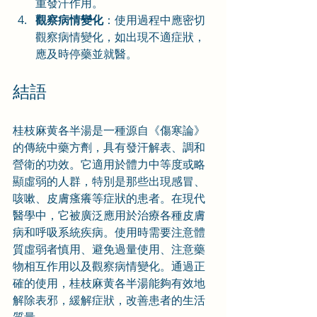
重發汗作用。
觀察病情變化
：使用過程中應密切
觀察病情變化，如出現不適症狀，
應及時停藥並就醫。
結語
桂枝麻黄各半湯是一種源自《傷寒論》
的傳統中藥方劑，具有發汗解表、調和
營衛的功效。它適用於體力中等度或略
顯虛弱的人群，特別是那些出現感冒、
咳嗽、皮膚瘙癢等症狀的患者。在現代
醫學中，它被廣泛應用於治療各種皮膚
病和呼吸系統疾病。使用時需要注意體
質虛弱者慎用、避免過量使用、注意藥
物相互作用以及觀察病情變化。通過正
確的使用，桂枝麻黄各半湯能夠有效地
解除表邪，緩解症狀，改善患者的生活
質量。