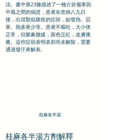
法。書中第23條描述了一種
介於傷寒與
中風之間的病證
，患者在患病八九日
後，出現類似瘧疾的症狀，如發熱、惡
寒、熱多寒少等。患者不嘔吐，大小便
正常，但脈象微緩，面色泛紅，皮膚瘙
癢。這些症狀表明表邪尚未解除，需要
通過發汗來解表。
桂麻各半湯
桂麻各半湯方劑解釋