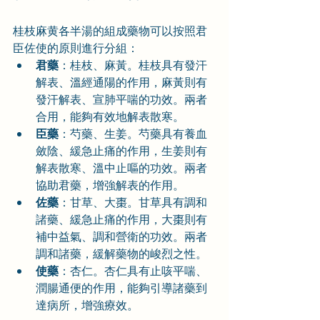
桂枝麻黄各半湯的組成藥物可以按照君
臣佐使的原則進行分組：
君藥
：桂枝、麻黃。桂枝具有發汗
解表、溫經通陽的作用，麻黃則有
發汗解表、宣肺平喘的功效。兩者
合用，能夠有效地解表散寒。
臣藥
：芍藥、生姜。芍藥具有養血
斂陰、緩急止痛的作用，生姜則有
解表散寒、溫中止嘔的功效。兩者
協助君藥，增強解表的作用。
佐藥
：甘草、大棗。甘草具有調和
諸藥、緩急止痛的作用，大棗則有
補中益氣、調和營衛的功效。兩者
調和諸藥，緩解藥物的峻烈之性。
使藥
：杏仁。杏仁具有止咳平喘、
潤腸通便的作用，能夠引導諸藥到
達病所，增強療效。