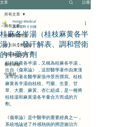
文章
註冊
所有文章
Hongji Medical
所有文章
讀畢需時 4 分鐘
桂麻各半湯（桂枝麻黄各半
中醫基礎理論
湯）：發汗解表、調和營衛
經方與方劑詳解
的中藥方劑
常見病症調理
桂枝麻黄各半湯，又稱為桂麻各半湯，
養生保健
出自《傷寒論》，這部醫學著作由東漢
中藥材
末年的著名醫學家張仲景所撰寫。
桂枝
麻黄各半湯由桂枝、芍藥、生姜、甘
草、大棗、麻黃、杏仁組成，是一種將
桂枝湯和麻黃湯各半量合方而成的方
劑。
《傷寒論》是中醫學的重要經典之一，
系統地論述了外感熱病的辨證施治方