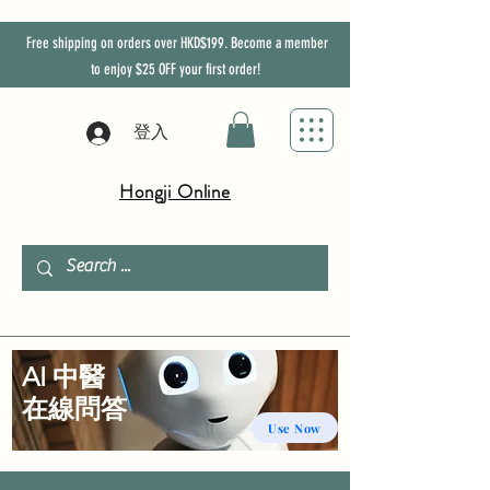
Free shipping on orders over HKD$199. Become a member
to enjoy
$25
OFF
your first order!
登入
Hongji Online
AI 中醫
​在線問答
Use Now