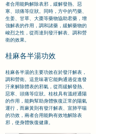
者合用能夠解除表邪，緩解發熱、惡
寒、頭痛等症狀。同時，方中的芍藥、
生姜、甘草、大棗等藥物協助君藥，增
強解表的作用，調和諸藥，緩解藥物的
峻烈之性，從而達到發汗解表、調和營
衛的效果。
桂麻各半湯功效
桂麻各半湯的主要功效在於發汗解表，
調和營衛。這意味著它能夠通過促進發
汗來解除體表的邪氣，從而緩解發熱、
惡寒、頭痛等症狀。桂枝具有溫經通陽
的作用，能夠幫助身體恢復正常的陽氣
運行，而麻黃則有發汗解表、宣肺平喘
的功效，兩者合用能夠有效地解除表
邪，使身體恢復健康。