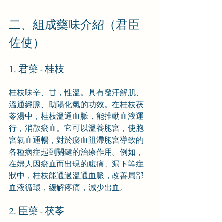
二、組成藥味介紹（君臣
佐使）
1. 君藥 - 桂枝
桂枝味辛、甘，性溫。具有發汗解肌、
溫通經脈、助陽化氣的功效。在桂枝茯
苓湯中，桂枝溫通血脈，能推動血液運
行，消散瘀血。它可以溫養胞宮，使胞
宮氣血通暢，對於瘀血阻滯胞宮導致的
各種病症起到關鍵的治療作用。例如，
在婦人因瘀血而出現的腹痛、漏下等症
狀中，桂枝能通過溫通血脈，改善局部
血液循環，緩解疼痛，減少出血。
2. 臣藥 - 茯苓