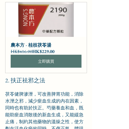
農本方 - 桂枝茯苓湯
HK$416.00
HK$229.00
立即購買
2. 扶正祛邪之法
茯苓健脾滲溼，可改善脾胃功能，消除
水溼之邪，減少瘀血生成的內在因素，
同時也有助於扶正。芍藥養血和血，既
能助瘀血消散後的新血生成，又能緩急
止痛，制約其他藥物的溫燥之性，使方
劑在活血化瘀的同時，不傷正氣，體現