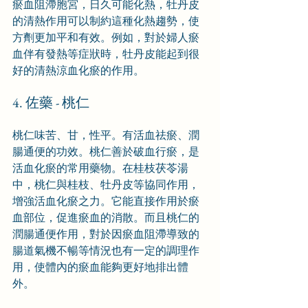
瘀血阻滯胞宮，日久可能化熱，牡丹皮
的清熱作用可以制約這種化熱趨勢，使
方劑更加平和有效。例如，對於婦人瘀
血伴有發熱等症狀時，牡丹皮能起到很
好的清熱涼血化瘀的作用。
4. 佐藥 - 桃仁
桃仁味苦、甘，性平。有活血祛瘀、潤
腸通便的功效。桃仁善於破血行瘀，是
活血化瘀的常用藥物。在桂枝茯苓湯
中，桃仁與桂枝、牡丹皮等協同作用，
增強活血化瘀之力。它能直接作用於瘀
血部位，促進瘀血的消散。而且桃仁的
潤腸通便作用，對於因瘀血阻滯導致的
腸道氣機不暢等情況也有一定的調理作
用，使體內的瘀血能夠更好地排出體
外。