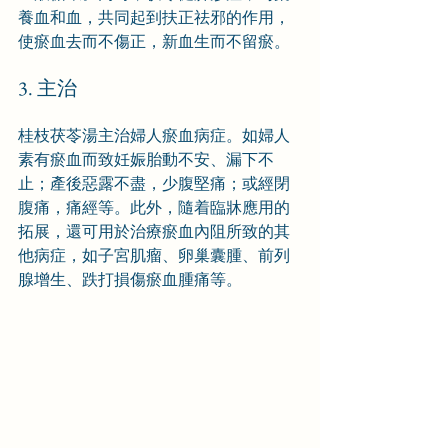
養血和血，共同起到扶正祛邪的作用，
使瘀血去而不傷正，新血生而不留瘀。
3. 主治
桂枝茯苓湯主治婦人瘀血病症。如婦人
素有瘀血而致妊娠胎動不安、漏下不
止；產後惡露不盡，少腹堅痛；或經閉
腹痛，痛經等。此外，隨着臨牀應用的
拓展，還可用於治療瘀血內阻所致的其
他病症，如子宮肌瘤、卵巢囊腫、前列
腺增生、跌打損傷瘀血腫痛等。