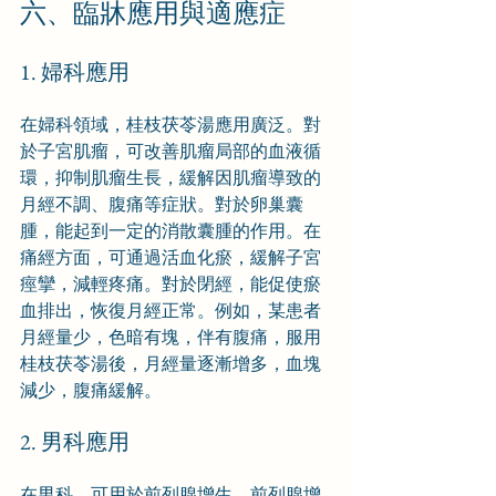
六、臨牀應用與適應症
1. 婦科應用
在婦科領域，桂枝茯苓湯應用廣泛。對
於子宮肌瘤，可改善肌瘤局部的血液循
環，抑制肌瘤生長，緩解因肌瘤導致的
月經不調、腹痛等症狀。對於卵巢囊
腫，能起到一定的消散囊腫的作用。在
痛經方面，可通過活血化瘀，緩解子宮
痙攣，減輕疼痛。對於閉經，能促使瘀
血排出，恢復月經正常。例如，某患者
月經量少，色暗有塊，伴有腹痛，服用
桂枝茯苓湯後，月經量逐漸增多，血塊
減少，腹痛緩解。
2. 男科應用
在男科，可用於前列腺增生。前列腺增