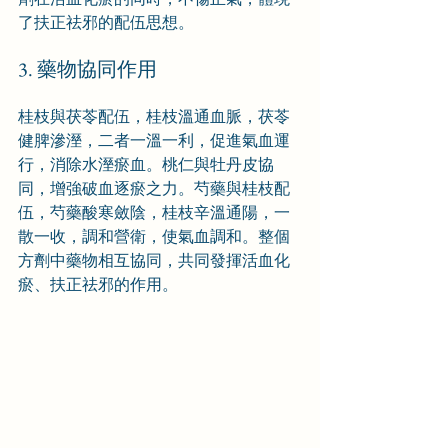
了扶正祛邪的配伍思想。
3. 藥物協同作用
桂枝與茯苓配伍，桂枝溫通血脈，茯苓
健脾滲溼，二者一溫一利，促進氣血運
行，消除水溼瘀血。桃仁與牡丹皮協
同，增強破血逐瘀之力。芍藥與桂枝配
伍，芍藥酸寒斂陰，桂枝辛溫通陽，一
散一收，調和營衛，使氣血調和。整個
方劑中藥物相互協同，共同發揮活血化
瘀、扶正祛邪的作用。