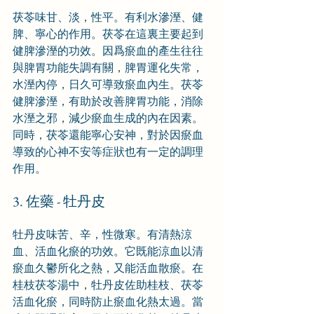
茯苓味甘、淡，性平。有利水滲溼、健
脾、寧心的作用。茯苓在這裏主要起到
健脾滲溼的功效。因爲瘀血的產生往往
與脾胃功能失調有關，脾胃運化失常，
水溼內停，日久可導致瘀血內生。茯苓
健脾滲溼，有助於改善脾胃功能，消除
水溼之邪，減少瘀血生成的內在因素。
同時，茯苓還能寧心安神，對於因瘀血
導致的心神不安等症狀也有一定的調理
作用。
3. 佐藥 - 牡丹皮
牡丹皮味苦、辛，性微寒。有清熱涼
血、活血化瘀的功效。它既能涼血以清
瘀血久鬱所化之熱，又能活血散瘀。在
桂枝茯苓湯中，牡丹皮佐助桂枝、茯苓
活血化瘀，同時防止瘀血化熱太過。當