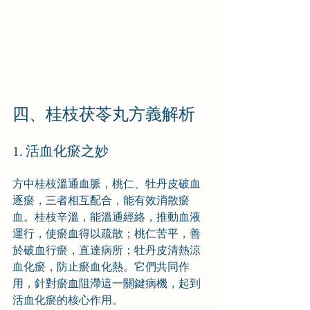
四、桂枝茯苓丸方義解析
1. 活血化瘀之妙
方中桂枝溫通血脈，桃仁、牡丹皮破血
逐瘀，三者相互配合，能有效消散瘀
血。桂枝辛溫，能溫通經絡，推動血液
運行，使瘀血得以疏散；桃仁苦平，善
於破血行瘀，直達病所；牡丹皮清熱涼
血化瘀，防止瘀血化熱。它們共同作
用，針對瘀血阻滯這一關鍵病機，起到
活血化瘀的核心作用。