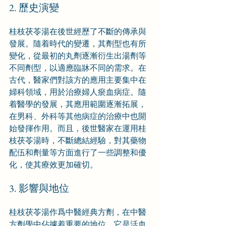
2. 歷史演變
桂枝茯苓湯在後世經歷了不斷的傳承與
發展。隨着時代的變遷，其劑型也有所
變化，從最初的丸劑逐漸衍生出湯劑等
不同劑型，以適應臨牀不同的需求。在
古代，醫家們對該方的應用主要集中在
婦科領域，用於治療婦人瘀血病症。隨
着醫學的發展，其應用範圍逐漸拓展，
在男科、外科等其他病症的治療中也開
始發揮作用。而且，後世醫家在運用桂
枝茯苓湯時，不斷總結經驗，對其藥物
配伍和劑量等方面進行了一些調整和優
化，使其療效更加確切。
3. 影響與地位
桂枝茯苓湯作爲中醫經典方劑，在中醫
方劑學中佔據着重要的地位。它是活血