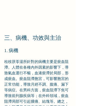
三、病機、功效與主治
1. 病機
桂枝茯苓湯所針對的病機主要是瘀血阻
滯。人體在各種內外因素的影響下，導
致氣血運行不暢，血液瘀滯於局部，形
成瘀血。瘀血阻滯胞宮，可影響胞宮的
正常功能，導致月經不調、腹痛、漏下
等病症。在男科方面，瘀血阻滯下焦可
導致前列腺疾病等；在外科領域，瘀血
阻滯局部可引起腫痛、結塊等。總之，