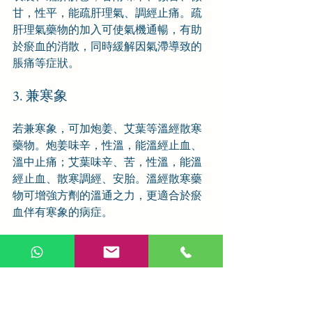
甘，性平，能疏肝理氣、調經止痛。疏
肝理氣藥物的加入可使氣機通暢，有助
於瘀血的消散，同時緩解因氣滯導致的
脹痛等症狀。
3. 兼寒象
若兼寒象，可加炮姜、艾葉等溫經散寒
藥物。炮姜味辛，性溫，能溫經止血、
溫中止痛；艾葉味辛、苦，性溫，能溫
經止血、散寒調經、安胎。溫經散寒藥
物可增強方劑的溫通之力，更適合於瘀
血伴有寒象的病症。
4. 兼熱象
若兼熱象，可加赤芍、夏枯草等清熱涼
血化瘀藥物。赤芍味苦，性微寒，能清
熱涼血、散瘀止痛；夏枯草味辛、苦，