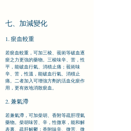
七、加減變化
1. 瘀血較重
若瘀血較重，可加三棱、莪術等破血逐
瘀之力更強的藥物。三棱味辛、苦，性
平，能破血行氣、消積止痛；莪術味
辛、苦，性溫，能破血行氣、消積止
痛。二者加入可增強方劑的活血化瘀作
用，更有效地消散瘀血。
2. 兼氣滯
若兼氣滯，可加柴胡、香附等疏肝理氣
藥物。柴胡味苦、辛，性微寒，能和解
表裏、疏肝解鬱；香附味辛、微苦、微