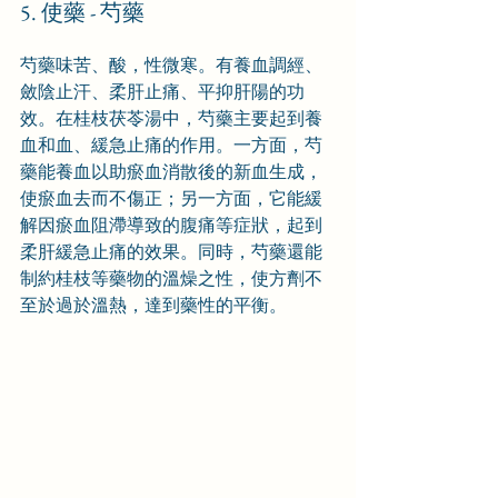
5. 使藥 - 芍藥
芍藥味苦、酸，性微寒。有養血調經、
斂陰止汗、柔肝止痛、平抑肝陽的功
效。在桂枝茯苓湯中，芍藥主要起到養
血和血、緩急止痛的作用。一方面，芍
藥能養血以助瘀血消散後的新血生成，
使瘀血去而不傷正；另一方面，它能緩
解因瘀血阻滯導致的腹痛等症狀，起到
柔肝緩急止痛的效果。同時，芍藥還能
制約桂枝等藥物的溫燥之性，使方劑不
至於過於溫熱，達到藥性的平衡。