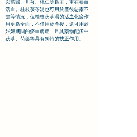
以當歸、川芎、桃仁等爲主，重在養血
活血。桂枝茯苓湯也可用於產後惡露不
盡等情況，但桂枝茯苓湯的活血化瘀作
用更爲全面，不僅用於產後，還可用於
妊娠期間的瘀血病症，且其藥物配伍中
茯苓、芍藥等具有獨特的扶正作用。