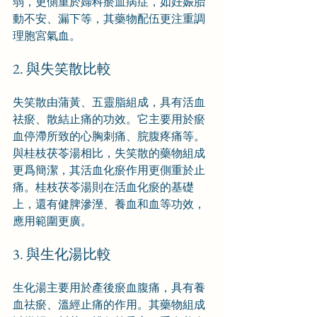
弱，更側重於婦科瘀血病症，如妊娠胎
動不安、漏下等，其藥物配伍更注重調
理胞宮氣血。
2. 與失笑散比較
失笑散由蒲黃、五靈脂組成，具有活血
祛瘀、散結止痛的功效。它主要用於瘀
血停滯所致的心胸刺痛、脘腹疼痛等。
與桂枝茯苓湯相比，失笑散的藥物組成
更爲簡潔，其活血化瘀作用更側重於止
痛。桂枝茯苓湯則在活血化瘀的基礎
上，還有健脾滲溼、養血和血等功效，
應用範圍更廣。
3. 與生化湯比較
生化湯主要用於產後瘀血腹痛，具有養
血祛瘀、溫經止痛的作用。其藥物組成