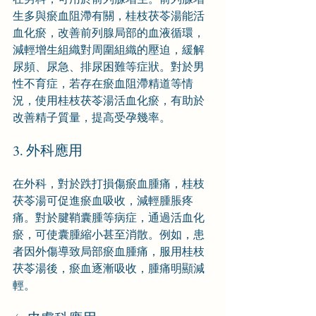
生多與瘀血阻滯有關，桂枝茯苓湯能活
血化瘀，改善前列腺局部的血液循環，
減輕增生組織對周圍組織的壓迫，緩解
尿頻、尿急、排尿困難等症狀。對於男
性不育症，若存在瘀血阻滯精道等情
況，使用桂枝茯苓湯活血化瘀，有助於
改善精子質量，提高受孕幾率。
3. 外科應用
在外科，對於跌打損傷瘀血腫痛，桂枝
茯苓湯可促進瘀血吸收，減輕腫脹疼
痛。對於腱鞘囊腫等病症，通過活血化
瘀，可使囊腫縮小甚至消散。例如，患
者因外傷導致局部瘀血腫痛，服用桂枝
茯苓湯後，瘀血逐漸吸收，腫痛明顯減
輕。