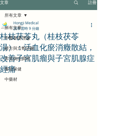
文章
註冊
所有文章
Hongji Medical
所有文章
讀畢需時 9 分鐘
桂枝茯苓丸（桂枝茯苓
中醫基礎理論
湯）：活血化瘀消癥散結，
經方與方劑詳解
改善子宮肌瘤與子宮肌腺症
常見病症調理
經痛
養生保健
中藥材