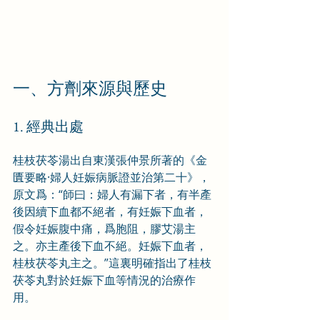
一、方劑來源與歷史
1. 經典出處
桂枝茯苓湯出自東漢張仲景所著的《金
匱要略·婦人妊娠病脈證並治第二十》，
原文爲：“師曰：婦人有漏下者，有半產
後因續下血都不絕者，有妊娠下血者，
假令妊娠腹中痛，爲胞阻，膠艾湯主
之。亦主產後下血不絕。妊娠下血者，
桂枝茯苓丸主之。”這裏明確指出了桂枝
茯苓丸對於妊娠下血等情況的治療作
用。