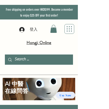
Free shipping on orders over HKD$199. Become a member
to enjoy
$25
OFF
your first order!
登入
Hongji Online
AI 中醫
​在線問答
Use Now