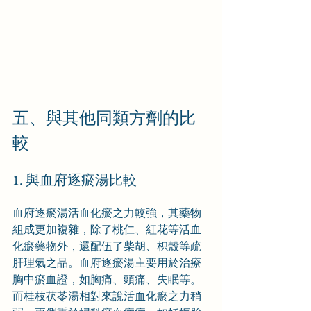
五、與其他同類方劑的比
較
1. 與血府逐瘀湯比較
血府逐瘀湯活血化瘀之力較強，其藥物
組成更加複雜，除了桃仁、紅花等活血
化瘀藥物外，還配伍了柴胡、枳殼等疏
肝理氣之品。血府逐瘀湯主要用於治療
胸中瘀血證，如胸痛、頭痛、失眠等。
而桂枝茯苓湯相對來說活血化瘀之力稍